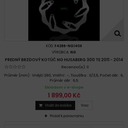
KÓD:
F4286-NG140X
VÝROBCA:
NG
PREDNÝ BRZDOVÝ KOTÚČ NG HUSABERG 300 TE 2011 - 2014
Recenzia(e):
0
Průměr (mm) : Vnější 260, Vnitřní : -, Tloušťka : 3/3,5, Počet děr : 6,
Průměr děr : 6,5
Skladom v e-shope
1 899,00 Kč
Vložiť do košíka
Viac
Pridať k porovnaniu