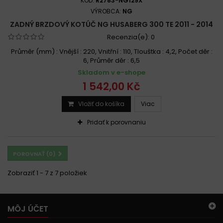
KÓD:
R2783-NG129X
VÝROBCA:
NG
ZADNÝ BRZDOVÝ KOTÚČ NG HUSABERG 300 TE 2011 - 2014
Recenzia(e):
0
Průměr (mm) : Vnější : 220, Vnitřní : 110, Tlouštka : 4,2, Počet děr :
6, Průměr děr : 6,5
Skladom v e-shope
1 542,00 Kč
Vložiť do košíka
Viac
Pridať k porovnaniu
POROVNAŤ (
0
)
Zobraziť 1 - 7 z 7 položiek
MÔJ ÚČET