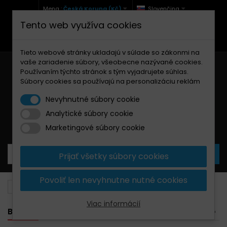
Mena :
Česká Koruna (Kč)
Slovenčina
Tento web využíva cookies
+420 771 127 977 (Po-Pá, 9-12 a 13-17)
info@brzdynamoto.cz
Tieto webové stránky ukladajú v súlade so zákonmi na
vaše zariadenie súbory, všeobecne nazývané cookies.
Používaním týchto stránok s tým vyjadrujete súhlas.
Súbory cookies sa používajú na personalizáciu reklám
Nevyhnutné súbory cookie
Analytické súbory cookie
Košík
0
Produkty
0,00 Kč
Marketingové súbory cookie
Prijať všetky súbory cookies
Povoliť len nevyhnutne nutné cookies
Brzdové kotúče
Husaberg
300
Viac informácií
BANNER