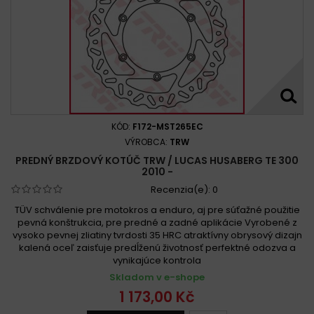
KÓD:
F172-MST265EC
VÝROBCA:
TRW
PREDNÝ BRZDOVÝ KOTÚČ TRW / LUCAS HUSABERG TE 300
2010 -
Recenzia(e):
0
TÜV schválenie pre motokros a enduro, aj pre súťažné použitie
pevná konštrukcia, pre predné a zadné aplikácie Vyrobené z
vysoko pevnej zliatiny tvrdosti 35 HRC atraktívny obrysový dizajn
kalená oceľ zaisťuje predĺženú životnosť perfektné odozva a
vynikajúce kontrola
Skladom v e-shope
1 173,00 Kč