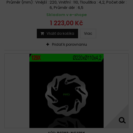
Průměr (mm) : Vnější : 220, Vnitřní : 110, Tlouštka : 4,2, Počet děr :
6, Průměr děr : 6,5
Skladom v e-shope
1 223,00 Kč
Vložiť do košíka
Viac
Pridať k porovnaniu