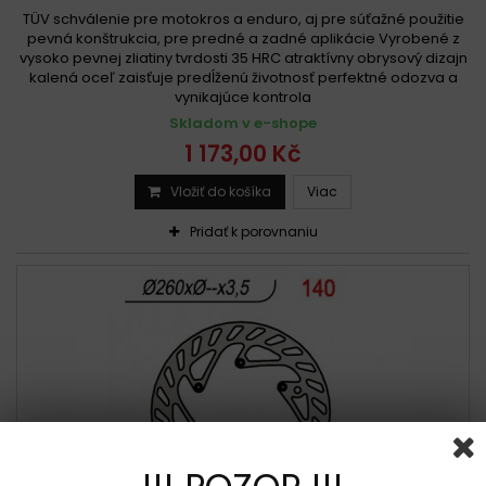
TÜV schválenie pre motokros a enduro, aj pre súťažné použitie
pevná konštrukcia, pre predné a zadné aplikácie Vyrobené z
vysoko pevnej zliatiny tvrdosti 35 HRC atraktívny obrysový dizajn
kalená oceľ zaisťuje predĺženú životnosť perfektné odozva a
vynikajúce kontrola
Skladom v e-shope
1 173,00 Kč
Vložiť do košíka
Viac
Pridať k porovnaniu