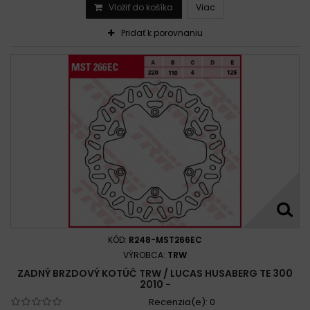
Vložiť do košíka
Viac
Pridať k porovnaniu
KÓD:
R248-MST266EC
VÝROBCA:
TRW
ZADNÝ BRZDOVÝ KOTÚČ TRW / LUCAS HUSABERG TE 300
2010 -
Recenzia(e):
0