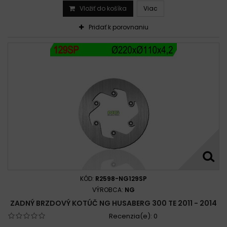
Vložiť do košíka
Viac
Pridať k porovnaniu
KÓD:
R2598-NG129SP
VÝROBCA:
NG
ZADNÝ BRZDOVÝ KOTÚČ NG HUSABERG 300 TE 2011 - 2014
Recenzia(e):
0