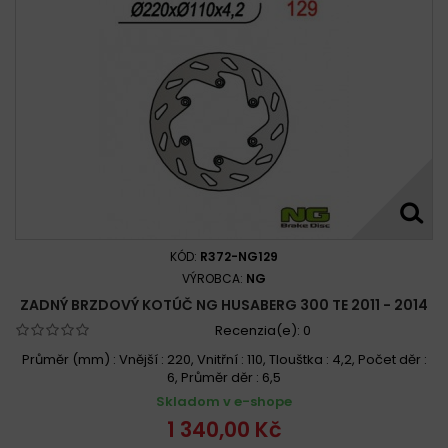
KÓD:
R372-NG129
VÝROBCA:
NG
ZADNÝ BRZDOVÝ KOTÚČ NG HUSABERG 300 TE 2011 - 2014
Recenzia(e):
0
Průměr (mm) : Vnější : 220, Vnitřní : 110, Tlouštka : 4,2, Počet děr :
6, Průměr děr : 6,5
Skladom v e-shope
1 340,00 Kč