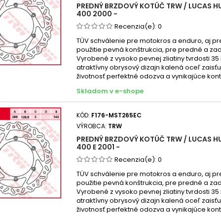
PREDNÝ BRZDOVÝ KOTÚČ TRW / LUCAS H
400 2000 -
Recenzia(e):
0
TÜV schválenie pre motokros a enduro, aj pr
použitie pevná konštrukcia, pre predné a za
Vyrobené z vysoko pevnej zliatiny tvrdosti 35
atraktívny obrysový dizajn kalená oceľ zaisť
životnosť perfektné odozva a vynikajúce kont
Skladom v e-shope
KÓD:
F176-MST265EC
VÝROBCA:
TRW
PREDNÝ BRZDOVÝ KOTÚČ TRW / LUCAS H
400 E 2001 -
Recenzia(e):
0
TÜV schválenie pre motokros a enduro, aj pr
použitie pevná konštrukcia, pre predné a za
Vyrobené z vysoko pevnej zliatiny tvrdosti 35
atraktívny obrysový dizajn kalená oceľ zaisť
životnosť perfektné odozva a vynikajúce kont