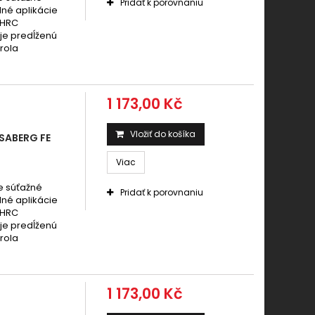
Pridať k porovnaniu
dné aplikácie
 HRC
uje predĺženú
rola
1 173,00 Kč
Vložiť do košíka
SABERG FE
Viac
e súťažné
Pridať k porovnaniu
dné aplikácie
 HRC
uje predĺženú
rola
1 173,00 Kč