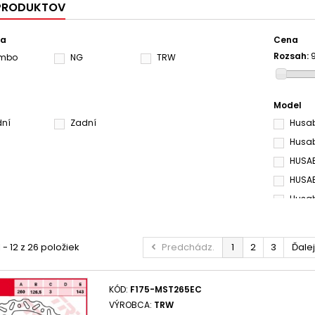
 PRODUKTOV
ca
Cena
Rozsah:
embo
NG
TRW
Model
dní
Zadní
Husab
Husab
HUSAB
HUSAB
Husab
HUSAB
HUSAB
 - 12 z 26 položiek
Predchádz.
1
2
3
Ďalej
Husab
Husab
KÓD:
F175-MST265EC
Husab
VÝROBCA:
TRW
Husab