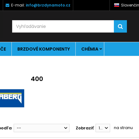
)
E-mail:
info@brzdynamoto.cz
Slovenči
ÚČE
BRZDOVÉ KOMPONENTY
CHÉMIA
400
na stranu
podľa
--
Zobraziť
12