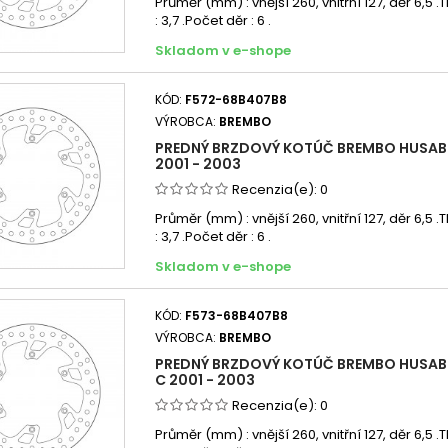
Průměr (mm) : vnější 260, vnitřní 127, děr 6,5 
: 3,7 .Počet děr : 6 .
Skladom v e-shope
KÓD:
F572-68B407B8
VÝROBCA:
BREMBO
PREDNÝ BRZDOVÝ KOTÚČ BREMBO HUSABE
2001 - 2003
Recenzia(e):
0
Průměr (mm) : vnější 260, vnitřní 127, děr 6,5 
: 3,7 .Počet děr : 6 .
Skladom v e-shope
KÓD:
F573-68B407B8
VÝROBCA:
BREMBO
PREDNÝ BRZDOVÝ KOTÚČ BREMBO HUSAB
C 2001 - 2003
Recenzia(e):
0
Průměr (mm) : vnější 260, vnitřní 127, děr 6,5 