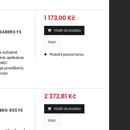
1 173,00 Kč
Vložiť do košíka
SABERG FS
Viac
e súťažné
Pridať k porovnaniu
dné aplikácie
 HRC
uje predĺženú
rola
2 372,81 Kč
Vložiť do košíka
ERG 400 FE
Viac