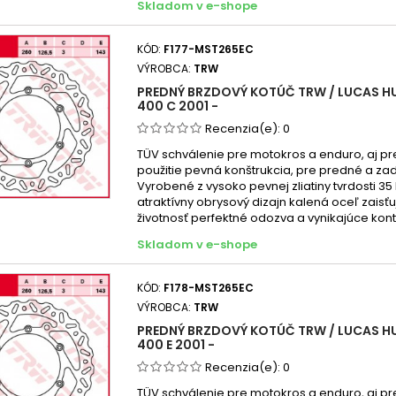
Skladom v e-shope
KÓD:
F177-MST265EC
VÝROBCA:
TRW
PREDNÝ BRZDOVÝ KOTÚČ TRW / LUCAS H
400 C 2001 -
Recenzia(e):
0
TÜV schválenie pre motokros a enduro, aj pr
použitie pevná konštrukcia, pre predné a za
Vyrobené z vysoko pevnej zliatiny tvrdosti 35
atraktívny obrysový dizajn kalená oceľ zaisť
životnosť perfektné odozva a vynikajúce kont
Skladom v e-shope
KÓD:
F178-MST265EC
VÝROBCA:
TRW
PREDNÝ BRZDOVÝ KOTÚČ TRW / LUCAS H
400 E 2001 -
Recenzia(e):
0
TÜV schválenie pre motokros a enduro, aj pr