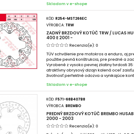
Skladom v e-shope
KÓD:
R254-MST266EC
VÝROBCA:
TRW
ZADNÝ BRZDOVÝ KOTÚČ TRW / LUCAS HU
400 E 2001 -
Recenzia(e):
0
TÜV schválenie pre motokros a enduro, aj pr
použitie pevná konštrukcia, pre predné a za
Vyrobené z vysoko pevnej zliatiny tvrdosti 35
atraktívny obrysový dizajn kalená oceľ zaisť
životnosť perfektné odozva a vynikajúce kont
Skladom v e-shope
KÓD:
F571-68B407B8
VÝROBCA:
BREMBO
PREDNÝ BRZDOVÝ KOTÚČ BREMBO HUSAB
2000 - 2003
Recenzia(e):
0