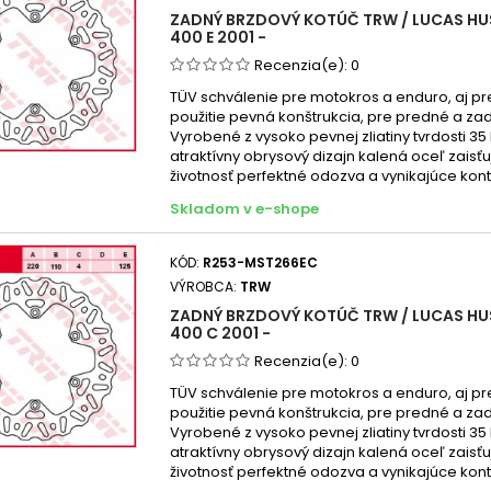
ZADNÝ BRZDOVÝ KOTÚČ TRW / LUCAS HU
400 E 2001 -
Recenzia(e):
0
TÜV schválenie pre motokros a enduro, aj pr
použitie pevná konštrukcia, pre predné a za
Vyrobené z vysoko pevnej zliatiny tvrdosti 35
atraktívny obrysový dizajn kalená oceľ zaisť
životnosť perfektné odozva a vynikajúce kont
Skladom v e-shope
KÓD:
R253-MST266EC
VÝROBCA:
TRW
ZADNÝ BRZDOVÝ KOTÚČ TRW / LUCAS HU
400 C 2001 -
Recenzia(e):
0
TÜV schválenie pre motokros a enduro, aj pr
použitie pevná konštrukcia, pre predné a za
Vyrobené z vysoko pevnej zliatiny tvrdosti 35
atraktívny obrysový dizajn kalená oceľ zaisť
životnosť perfektné odozva a vynikajúce kont