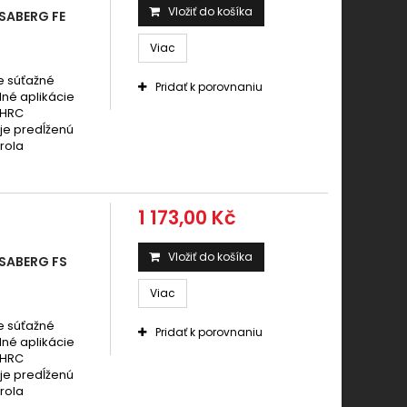
Vložiť do košíka
SABERG FE
Viac
e súťažné
Pridať k porovnaniu
dné aplikácie
 HRC
uje predĺženú
rola
1 173,00 Kč
Vložiť do košíka
SABERG FS
Viac
e súťažné
Pridať k porovnaniu
dné aplikácie
 HRC
uje predĺženú
rola