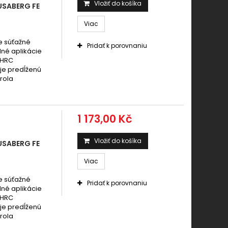
Vložiť do košíka
USABERG FE
Viac
e súťažné
Pridať k porovnaniu
dné aplikácie
 HRC
uje predĺženú
rola
1 173,00 Kč
Vložiť do košíka
USABERG FE
Viac
e súťažné
Pridať k porovnaniu
dné aplikácie
 HRC
uje predĺženú
rola