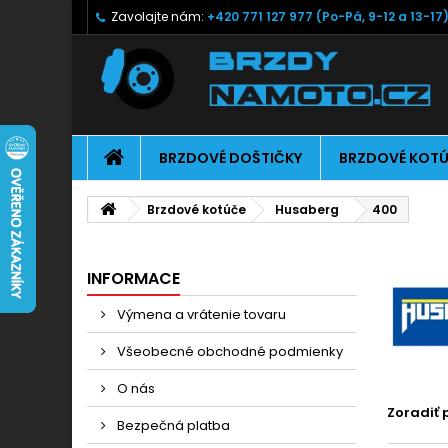
Zavolajte nám:
+420 771 127 977 (Po-Pá, 9-12 a 13-17
BRZDOVÉ DOŠTIČKY
BRZDOVÉ KOT
Brzdové kotúče
Husaberg
400
INFORMACE
Výmena a vrátenie tovaru
Všeobecné obchodné podmienky
O nás
Zoradiť 
Bezpečná platba