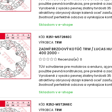
použitie pevná konštrukcia, pre predné a za
Vyrobené z vysoko pevnej zliatiny tvrdosti 35
atraktívny obrysový dizajn kalená oceľ zaisť
životnosť perfektné odozva a vynikajúce kont
Skladom v e-shope
KÓD:
R251-MST266EC
VÝROBCA:
TRW
ZADNÝ BRZDOVÝ KOTÚČ TRW / LUCAS HU
400 2000 -
Recenzia(e):
0
TÜV schválenie pre motokros a enduro, aj pr
použitie pevná konštrukcia, pre predné a za
Vyrobené z vysoko pevnej zliatiny tvrdosti 35
atraktívny obrysový dizajn kalená oceľ zaisť
životnosť perfektné odozva a vynikajúce kont
Skladom v e-shope
KÓD:
R252-MST266EC
VÝROBCA:
TRW