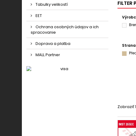
FILTER
Tabulky velikostí
EET
Výrob
Br
Ochrana osobných údajov a ich
spracovanie
Doprava a platba
Strana
Pře
MALL Partner
Zobraziť 1