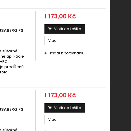
1 173,00 Kč
Vložiť do košíka
USABERG FS
Viac
e súťažné
Pridať k porovnaniu
dné aplikácie
 HRC
uje predĺženú
rola
1 173,00 Kč
Vložiť do košíka
USABERG FS
Viac
e súťažné