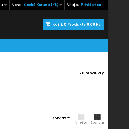
na
Mena :
Česká Koruna (Kč)
Vitajte,
Prihlásiť sa
Košík
0
Produkty
0,00 Kč
26 produkty
Zobraziť:
Mriežka
Zoznam