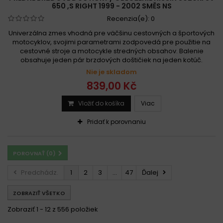
650 ,S RIGHT 1999 - 2002 SMĚS NS
Recenzia(e):
0
Univerzálna zmes vhodná pre väčšinu cestovných a športových
motocyklov, svojimi parametrami zodpovedá pre použitie na
cestovné stroje a motocykle stredných obsahov. Balenie
obsahuje jeden pár brzdových doštičiek na jeden kotúč.
Nie je skladom
839,00 Kč
Vložiť do košíka
Viac
Pridať k porovnaniu
POROVNAŤ (
0
)
Predchádz.
1
2
3
...
47
Ďalej
ZOBRAZIŤ VŠETKO
Zobraziť 1 - 12 z 556 položiek