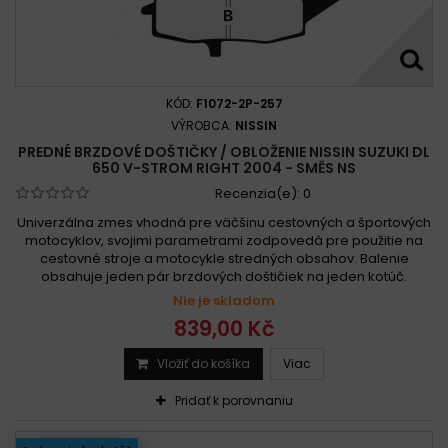
KÓD:
F1072-2P-257
VÝROBCA:
NISSIN
PREDNÉ BRZDOVÉ DOŠTIČKY / OBLOŽENIE NISSIN SUZUKI DL
650 V-STROM RIGHT 2004 - SMĚS NS
Recenzia(e):
0
Univerzálna zmes vhodná pre väčšinu cestovných a športových
motocyklov, svojimi parametrami zodpovedá pre použitie na
cestovné stroje a motocykle stredných obsahov. Balenie
obsahuje jeden pár brzdových doštičiek na jeden kotúč.
Nie je skladom
839,00 Kč
Vložiť do košíka
Viac
Pridať k porovnaniu