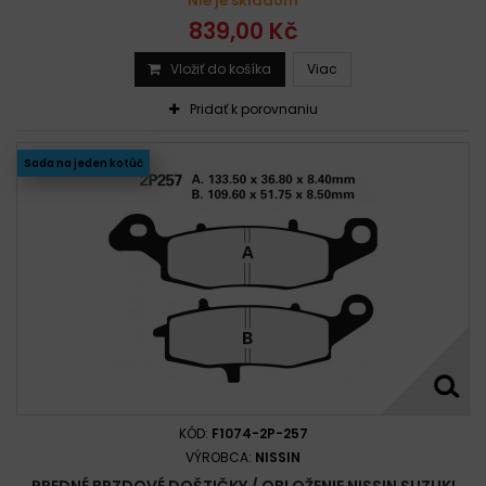
Nie je skladom
839,00 Kč
Vložiť do košíka
Viac
Pridať k porovnaniu
Sada na jeden kotúč
KÓD:
F1074-2P-257
VÝROBCA:
NISSIN
PREDNÉ BRZDOVÉ DOŠTIČKY / OBLOŽENIE NISSIN SUZUKI