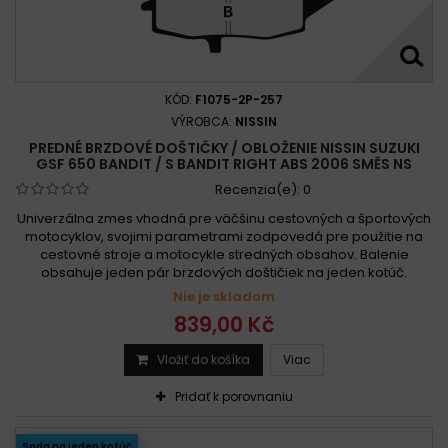
KÓD:
F1075-2P-257
VÝROBCA:
NISSIN
PREDNÉ BRZDOVÉ DOŠTIČKY / OBLOŽENIE NISSIN SUZUKI
GSF 650 BANDIT / S BANDIT RIGHT ABS 2006 SMĚS NS
Recenzia(e):
0
Univerzálna zmes vhodná pre väčšinu cestovných a športových
motocyklov, svojimi parametrami zodpovedá pre použitie na
cestovné stroje a motocykle stredných obsahov. Balenie
obsahuje jeden pár brzdových doštičiek na jeden kotúč.
Nie je skladom
839,00 Kč
Vložiť do košíka
Viac
Pridať k porovnaniu
Sada na jeden kotúč