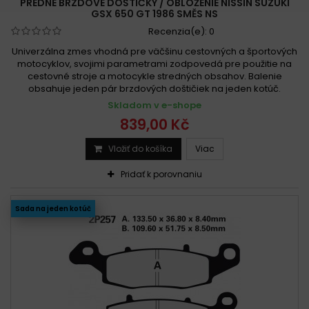
PREDNÉ BRZDOVÉ DOŠTIČKY / OBLOŽENIE NISSIN SUZUKI
GSX 650 GT 1986 SMĚS NS
Recenzia(e):
0
Univerzálna zmes vhodná pre väčšinu cestovných a športových
motocyklov, svojimi parametrami zodpovedá pre použitie na
cestovné stroje a motocykle stredných obsahov. Balenie
obsahuje jeden pár brzdových doštičiek na jeden kotúč.
Skladom v e-shope
839,00 Kč
Vložiť do košíka
Viac
Pridať k porovnaniu
Sada na jeden kotúč