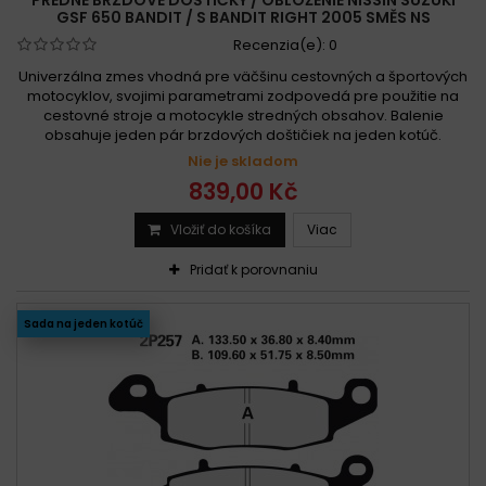
GSF 650 BANDIT / S BANDIT RIGHT 2005 SMĚS NS
Recenzia(e):
0
Univerzálna zmes vhodná pre väčšinu cestovných a športových
motocyklov, svojimi parametrami zodpovedá pre použitie na
cestovné stroje a motocykle stredných obsahov. Balenie
obsahuje jeden pár brzdových doštičiek na jeden kotúč.
Nie je skladom
839,00 Kč
Vložiť do košíka
Viac
Pridať k porovnaniu
Sada na jeden kotúč