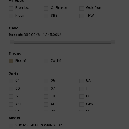
Výrobca
Brembo
CL Brakes
Goldfren
Nissin
SBS
TRW
Cena
Rozsah:
360,00Kč - 1 345,00Kč
Strana
Přední
Zadní
Směs
04
05
5A
06
07
11
12
30
83
A3+
AD
GP6
HF
HS
LA
Model
LS
MS
MSC
Suzuki 650 BURGMAN 2002 -
NS
RC
RS