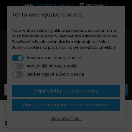
Mena :
Česká Koruna (Kč)
Slovenčina
Tento web využíva cookies
+420 771 127 977 (Po-Pá, 9-12 a 13-17)
info@brzdynamoto.cz
Tieto webové stránky ukladajú v súlade so zákonmi na
vaše zariadenie súbory, všeobecne nazývané cookies.
Používaním týchto stránok s tým vyjadrujete súhlas.
Súbory cookies sa používajú na personalizáciu reklám
Nevyhnutné súbory cookie
Analytické súbory cookie
Košík
0
Produkty
0,00 Kč
Marketingové súbory cookie
Prijať všetky súbory cookies
Povoliť len nevyhnutne nutné cookies
Brzdové doštičky
Suzuki
650
Viac informácií
BANNER