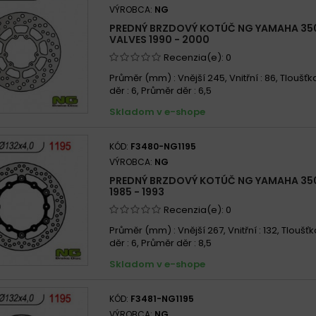
VÝROBCA:
NG
PREDNÝ BRZDOVÝ KOTÚČ NG YAMAHA 350
VALVES 1990 - 2000
Recenzia(e):
0
Průměr (mm) : Vnější 245, Vnitřní : 86, Tloušťka
děr : 6, Průměr děr : 6,5
Skladom v e-shope
KÓD:
F3480-NG1195
VÝROBCA:
NG
PREDNÝ BRZDOVÝ KOTÚČ NG YAMAHA 350 R
1985 - 1993
Recenzia(e):
0
Průměr (mm) : Vnější 267, Vnitřní : 132, Tloušťk
děr : 6, Průměr děr : 8,5
Skladom v e-shope
KÓD:
F3481-NG1195
VÝROBCA:
NG