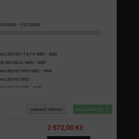
 001,00Kč - 2 572,00Kč
a 350 RD F / N / R 1985 - 1993
A 350 RD LC 1985 - 1993
a 350 RD YPVS 1983 - 1984
a 350 RZ 1992
a 350 TT 1985 - 1995
a 350 XT 4 VALVES 1990 - 2000
a RD 350 LC 1985 - 1990
ZOBRAZIŤ VŠETKO
POROVNAŤ (
0
)
a RD 350 LC 1986 - 1990
2 572,00 Kč