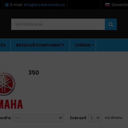
)
E-mail:
info@brzdynamoto.cz
Slovenči
ÚČE
BRZDOVÉ KOMPONENTY
CHÉMIA
350
na stranu
podľa
--
Zobraziť
12