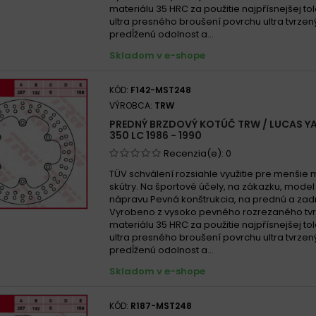
materiálu 35 HRC za použitie najpřísnejšej to
ultra presného broušení povrchu ultra tvrzen
predĺženú odolnost a...
Skladom v e-shope
KÓD:
F142-MST248
VÝROBCA:
TRW
PREDNÝ BRZDOVÝ KOTÚČ TRW / LUCAS Y
350 LC 1986 - 1990
Recenzia(e):
0
TÜV schválení rozsiahle využitie pre menšie 
skútry. Na športové účely, na zákazku, mode
nápravu Pevná konštrukcia, na prednú a zad
Vyrobeno z vysoko pevného rozrezaného tv
materiálu 35 HRC za použitie najpřísnejšej to
ultra presného broušení povrchu ultra tvrzen
predĺženú odolnost a...
Skladom v e-shope
KÓD:
R187-MST248