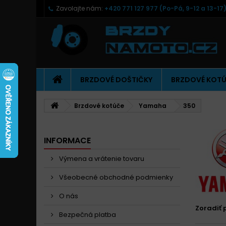
Zavolajte nám:
+420 771 127 977 (Po-Pá, 9-12 a 13-17
BRZDOVÉ DOŠTIČKY
BRZDOVÉ KOT
Brzdové kotúče
Yamaha
350
INFORMACE
Výmena a vrátenie tovaru
Všeobecné obchodné podmienky
O nás
Zoradiť 
Bezpečná platba