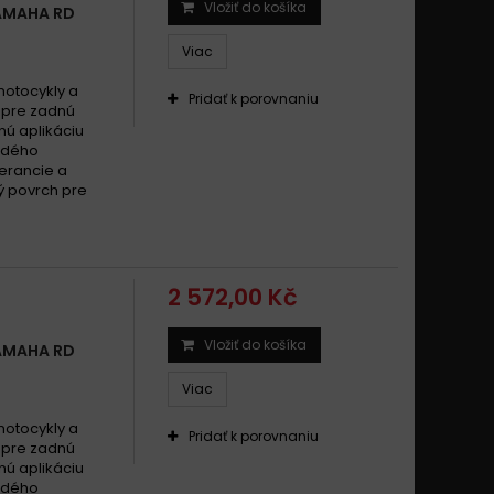
Vložiť do košíka
AMAHA RD
Viac
motocykly a
Pridať k porovnaniu
l pre zadnú
nú aplikáciu
rdého
lerancie a
ý povrch pre
2 572,00 Kč
Vložiť do košíka
AMAHA RD
Viac
motocykly a
Pridať k porovnaniu
l pre zadnú
nú aplikáciu
rdého