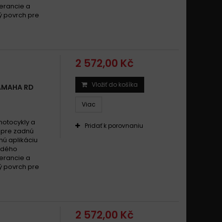
lerancie a
ý povrch pre
2 572,00 Kč
Vložiť do košíka
AMAHA RD
Viac
motocykly a
Pridať k porovnaniu
l pre zadnú
nú aplikáciu
rdého
lerancie a
ý povrch pre
2 572,00 Kč