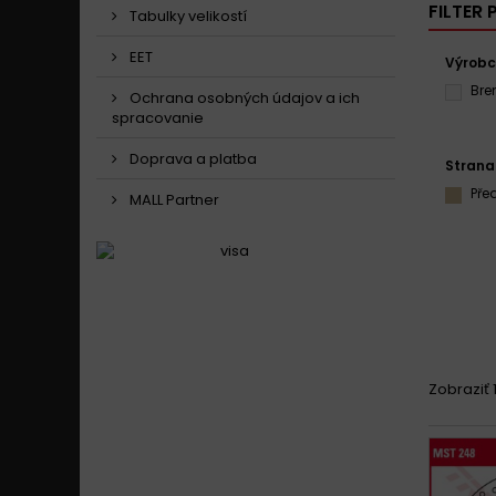
FILTER
Tabulky velikostí
EET
Výrob
Br
Ochrana osobných údajov a ich
spracovanie
Doprava a platba
Strana
Pře
MALL Partner
Zobraziť 1