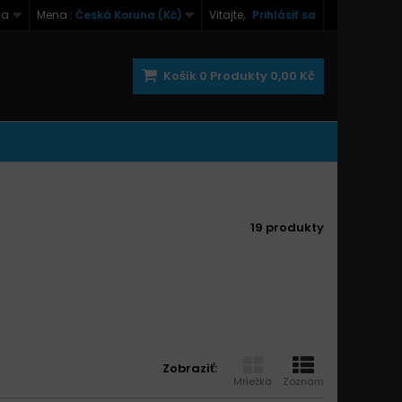
na
Mena :
Česká Koruna (Kč)
Vitajte,
Prihlásiť sa
Košík
0
Produkty
0,00 Kč
19 produkty
Zobraziť:
Mriežka
Zoznam