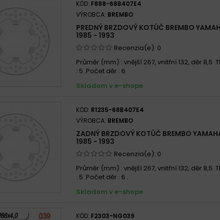
KÓD:
F888-68B407E4
VÝROBCA:
BREMBO
PREDNÝ BRZDOVÝ KOTÚČ BREMBO YAMAH
1985 - 1993
Recenzia(e):
0
Průměr (mm) : vnější 267, vnitřní 132, děr 8,5 
: 5 .Počet děr : 6
Skladom v e-shope
KÓD:
R1235-68B407E4
VÝROBCA:
BREMBO
ZADNÝ BRZDOVÝ KOTÚČ BREMBO YAMAHA
1985 - 1993
Recenzia(e):
0
Průměr (mm) : vnější 267, vnitřní 132, děr 8,5 
: 5 .Počet děr : 6 .
Skladom v e-shope
KÓD:
F2303-NG039