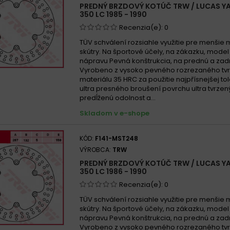
PREDNÝ BRZDOVÝ KOTÚČ TRW / LUCAS Y
350 LC 1985 - 1990
Recenzia(e):
0
TÜV schválení rozsiahle využitie pre menšie 
skútry. Na športové účely, na zákazku, mode
nápravu Pevná konštrukcia, na prednú a zad
Vyrobeno z vysoko pevného rozrezaného tv
materiálu 35 HRC za použitie najpřísnejšej to
ultra presného broušení povrchu ultra tvrzen
predĺženú odolnost a...
Skladom v e-shope
KÓD:
F141-MST248
VÝROBCA:
TRW
PREDNÝ BRZDOVÝ KOTÚČ TRW / LUCAS Y
350 LC 1986 - 1990
Recenzia(e):
0
TÜV schválení rozsiahle využitie pre menšie 
skútry. Na športové účely, na zákazku, mode
nápravu Pevná konštrukcia, na prednú a zad
Vyrobeno z vysoko pevného rozrezaného tv