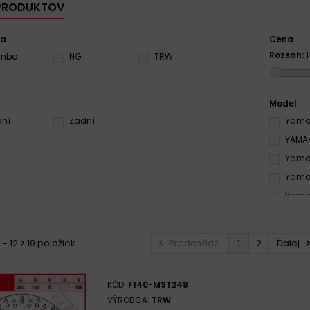
 PRODUKTOV
ca
Cena
Rozsah:
1
embo
NG
TRW
Model
dní
Zadní
Yamah
YAMAH
Yamah
Yamah
Yamah
Yamah
Yamah
 - 12 z 19 položiek
Predchádz.
1
2
Ďalej
Yamah
KÓD:
F140-MST248
VÝROBCA:
TRW