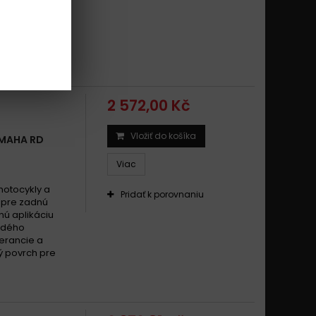
rdého
lerancie a
ý povrch pre
2 572,00 Kč
Vložiť do košíka
AMAHA RD
Viac
motocykly a
Pridať k porovnaniu
l pre zadnú
nú aplikáciu
rdého
lerancie a
ý povrch pre