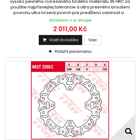
vysoko pevného rozrezaného tvrdého materiálu 35 HRC za
použitie najpřísnejšej tolerancie a ultra presného broušení
povrchu ultra tvrzený povrch pre predĺženú odolnost a...
Skladom v e-shope
2 011,00 Kč
Vložiť do košíka
Viac
Pridať k porovnaniu