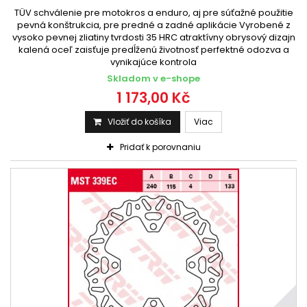
TÜV schválenie pre motokros a enduro, aj pre súťažné použitie
pevná konštrukcia, pre predné a zadné aplikácie Vyrobené z
vysoko pevnej zliatiny tvrdosti 35 HRC atraktívny obrysový dizajn
kalená oceľ zaisťuje predĺženú životnosť perfektné odozva a
vynikajúce kontrola
Skladom v e-shope
1 173,00 Kč
Vložiť do košíka
Viac
Pridať k porovnaniu