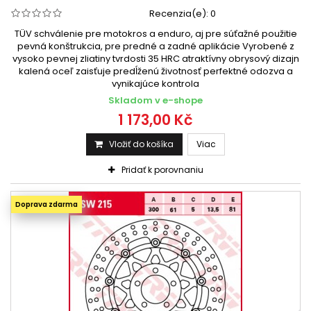
Kawasaki 250 NINJA EX R 2007 - 2014
Recenzia(e):
0
Kawasaki 250 NINJA SL 2013 - 2018
TÜV schválenie pre motokros a enduro, aj pre súťažné použitie
Kawasaki 250 NINJA SL ABS 2014 - 2018
pevná konštrukcia, pre predné a zadné aplikácie Vyrobené z
vysoko pevnej zliatiny tvrdosti 35 HRC atraktívny obrysový dizajn
Kawasaki 250 NINJA ZX 2013
kalená oceľ zaisťuje predĺženú životnosť perfektné odozva a
Kawasaki 250 SC EPSYLON 2002 - 2003
vynikajúce kontrola
Kawasaki 250 SM / SM F 2006
Skladom v e-shope
Kawasaki 250 VERSYS X 2017
1 173,00 Kč
Kawasaki 250 Z ABS / Z SL ABS 2015 - 2017
Vložiť do košíka
Viac
Kawasaki 250 ZR / ZXR / ZXR R 1989 - 2002
Pridať k porovnaniu
KAWASAKI 250 Z SL 2015 -
KAWASAKI 250 ZZR 1992 -
Kawasaki 250 ZZR 1996 - 2004
Doprava zdarma
Kawasaki KDX 250 1991 - 1998
Kawasaki KX 250 2003 - 2005
Kawasaki KX 250 2006 - 2008
Kawasaki KX 250 F 2004 - 2005
Kawasaki KX 250 F 2006 - 2014
Kawasaki KX 250 F 2015 -
Kawasaki ZZR 250 1990 - 2003