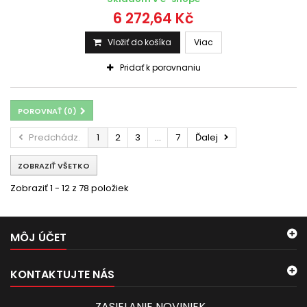
6 272,64 Kč
Vložiť do košíka
Viac
Pridať k porovnaniu
POROVNAŤ (
0
)
Predchádz.
1
2
3
...
7
Ďalej
ZOBRAZIŤ VŠETKO
Zobraziť 1 - 12 z 78 položiek
MÔJ ÚČET
KONTAKTUJTE NÁS
ZASIELANIE NOVINIEK