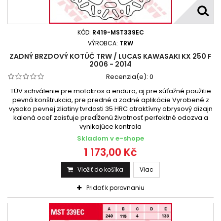
KÓD:
R419-MST339EC
VÝROBCA:
TRW
ZADNÝ BRZDOVÝ KOTÚČ TRW / LUCAS KAWASAKI KX 250 F
2006 - 2014
Recenzia(e):
0
TÜV schválenie pre motokros a enduro, aj pre súťažné použitie
pevná konštrukcia, pre predné a zadné aplikácie Vyrobené z
vysoko pevnej zliatiny tvrdosti 35 HRC atraktívny obrysový dizajn
kalená oceľ zaisťuje predĺženú životnosť perfektné odozva a
vynikajúce kontrola
Skladom v e-shope
1 173,00 Kč
Vložiť do košíka
Viac
Pridať k porovnaniu