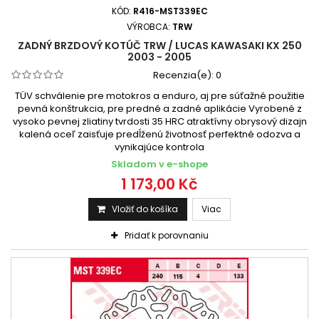
KÓD:
R416-MST339EC
VÝROBCA:
TRW
ZADNÝ BRZDOVÝ KOTÚČ TRW / LUCAS KAWASAKI KX 250
2003 - 2005
Recenzia(e):
0
TÜV schválenie pre motokros a enduro, aj pre súťažné použitie
pevná konštrukcia, pre predné a zadné aplikácie Vyrobené z
vysoko pevnej zliatiny tvrdosti 35 HRC atraktívny obrysový dizajn
kalená oceľ zaisťuje predĺženú životnosť perfektné odozva a
vynikajúce kontrola
Skladom v e-shope
1 173,00 Kč
Vložiť do košíka
Viac
Pridať k porovnaniu