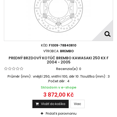
KÓD:
F1009-78B40810
VÝROBCA:
BREMBO
PREDNÝ BRZDOVÝ KOTÚČ BREMBO KAWASAKI 250 KX F
2004 - 2005
Recenzia(e):
0
Průměr (mm) : vnější 250, vnitřní 100, děr 10 .Tloušťka (mm) : 3
.Počet děr : 4
Skladom v e-shope
3 872,00 Kč
Vložiť do košíka
Viac
Pridať k porovnaniu