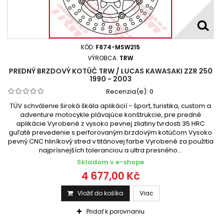
KÓD:
F674-MSW215
VÝROBCA:
TRW
PREDNÝ BRZDOVÝ KOTÚČ TRW / LUCAS KAWASAKI ZZR 250
1990 - 2003
Recenzia(e):
0
TÜV schválenie široká škála aplikácií - šport, turistika, custom a
adventure motocykle plávajúce konštrukcie, pre predné
aplikácie Vyrobené z vysoko pevnej zliatiny tvrdosti 35 HRC
guľaté prevedenie s perforovaným brzdovým kotúčom Vysoko
pevný CNC hliníkový stred v titánovej farbe Vyrobené za použitia
najprísnejších toleranciou a ultra presného...
Skladom v e-shope
4 677,00 Kč
Vložiť do košíka
Viac
Pridať k porovnaniu