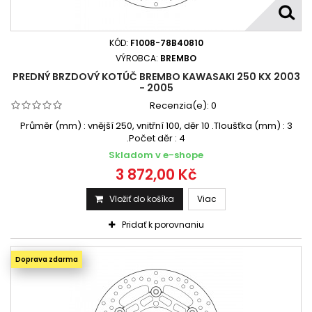
KÓD:
F1008-78B40810
VÝROBCA:
BREMBO
PREDNÝ BRZDOVÝ KOTÚČ BREMBO KAWASAKI 250 KX 2003
- 2005
Recenzia(e):
0
Průměr (mm) : vnější 250, vnitřní 100, děr 10 .Tloušťka (mm) : 3
.Počet děr : 4
Skladom v e-shope
3 872,00 Kč
Vložiť do košíka
Viac
Pridať k porovnaniu
Doprava zdarma