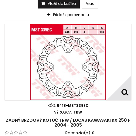
Vložiť do košíka
Viac
Pridať k porovnaniu
KÓD:
R418-MST339EC
VÝROBCA:
TRW
ZADNÝ BRZDOVÝ KOTÚČ TRW / LUCAS KAWASAKI KX 250 F
2004 - 2005
Recenzia(e):
0