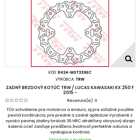
KÓD:
R424-MST339EC
VÝROBCA:
TRW
ZADNÝ BRZDOVÝ KOTÚČ TRW / LUCAS KAWASAKI KX 250 F
2015 -
Recenzia(e):
0
TÜV schválenie pre motokros a enduro, aj pre súťažné použitie
pevná konštrukcia, pre predné a zadné aplikácie Vyrobené z
vysoko pevnej zliatiny tvrdosti 35 HRC atraktívny obrysový dizajn
kalená oceľ zaisťuje predĺženú životnosť perfektné odozva a
vynikajúce kontrola
Skladom v e-shope