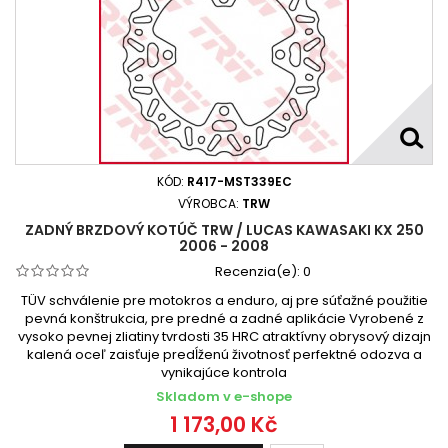
KÓD:
R417-MST339EC
VÝROBCA:
TRW
ZADNÝ BRZDOVÝ KOTÚČ TRW / LUCAS KAWASAKI KX 250
2006 - 2008
Recenzia(e):
0
TÜV schválenie pre motokros a enduro, aj pre súťažné použitie
pevná konštrukcia, pre predné a zadné aplikácie Vyrobené z
vysoko pevnej zliatiny tvrdosti 35 HRC atraktívny obrysový dizajn
kalená oceľ zaisťuje predĺženú životnosť perfektné odozva a
vynikajúce kontrola
Skladom v e-shope
1 173,00 Kč