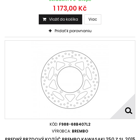
1 173,00 Kč
Vložiť do košíka
Viac
Pridať k porovnaniu
KÓD:
F988-68B407L2
VÝROBCA:
BREMBO
PREDNÝ BRZDOVÝ KOTÚČ BREMBO KAWASAKI 250 Z SL 2015