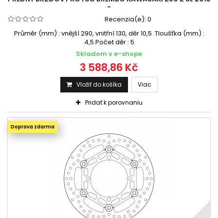
-
Recenzia(e):
0
Průměr (mm) : vnější 290, vnitřní 130, děr 10,5 .Tloušťka (mm) :
4,5.Počet děr : 5
Skladom v e-shope
3 588,86 Kč
Vložiť do košíka
Viac
Pridať k porovnaniu
Doprava zdarma