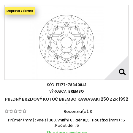
Doprava zdarma
KÓD:
F1177-78B40841
VÝROBCA:
BREMBO
PREDNÝ BRZDOVÝ KOTÚČ BREMBO KAWASAKI 250 ZZR 1992
-
Recenzia(e):
0
Průměr (mm) : vnější 300, vnitřní 61, děr 10,5 .Tloušťka (mm) : 5
.Počet děr : 5
Skladom v e-shope