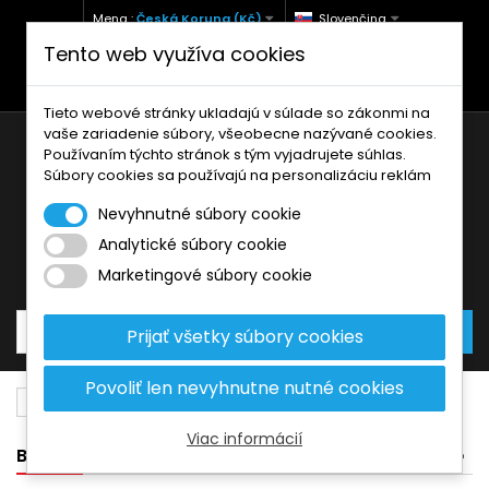
Mena :
Česká Koruna (Kč)
Slovenčina
Tento web využíva cookies
+420 771 127 977 (Po-Pá, 9-12 a 13-17)
info@brzdynamoto.cz
Tieto webové stránky ukladajú v súlade so zákonmi na
vaše zariadenie súbory, všeobecne nazývané cookies.
Používaním týchto stránok s tým vyjadrujete súhlas.
Súbory cookies sa používajú na personalizáciu reklám
Nevyhnutné súbory cookie
Analytické súbory cookie
Košík
0
Produkty
0,00 Kč
Marketingové súbory cookie
Prijať všetky súbory cookies
Povoliť len nevyhnutne nutné cookies
Brzdové kotúče
Kawasaki
250
Viac informácií
BANNER