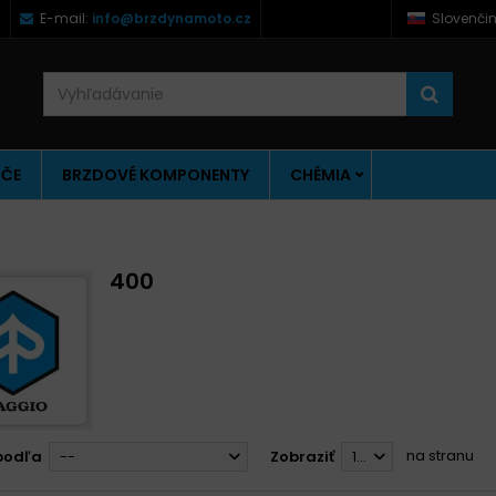
)
E-mail:
info@brzdynamoto.cz
Slovenči
ÚČE
BRZDOVÉ KOMPONENTY
CHÉMIA
400
na stranu
podľa
--
Zobraziť
12