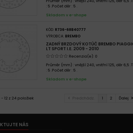
Průměr (mm) : vnější 240, vnitřní 125, děr 6,5
: 5 .Počet děr : 5 .
Skladom v e-shope
KÓD:
R736-68B40777
VÝROBCA:
BREMBO
ZADNÝ BRZDOVÝ KOTÚČ BREMBO PIAGGI
LT SPORT I.E. 2009 - 2010
Recenzia(e):
0
Průměr (mm) : vnější 240, vnitřní 125, děr 6,5
: 5 .Počet děr : 5 .
Skladom v e-shope
 - 12 z 24 položiek
Predchádz.
1
2
Ďalej
KTUJTE NÁS