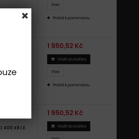
Viac
 .Tloušťka (mm)
Pridať k porovnaniu
1 950,52 Kč
Vložiť do košíka
O 400
ouze
Viac
 .Tloušťka (mm)
Pridať k porovnaniu
1 950,52 Kč
Vložiť do košíka
400 X8 I.E.
Viac