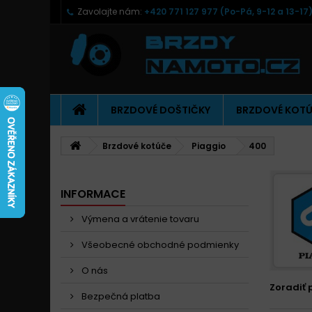
Zavolajte nám:
+420 771 127 977 (Po-Pá, 9-12 a 13-17
BRZDOVÉ DOŠTIČKY
BRZDOVÉ KOT
Brzdové kotúče
Piaggio
400
INFORMACE
Výmena a vrátenie tovaru
Všeobecné obchodné podmienky
O nás
Zoradiť 
Bezpečná platba