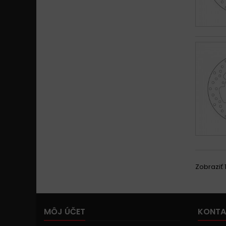
Zobraziť 1
MÔJ ÚČET
KONTA