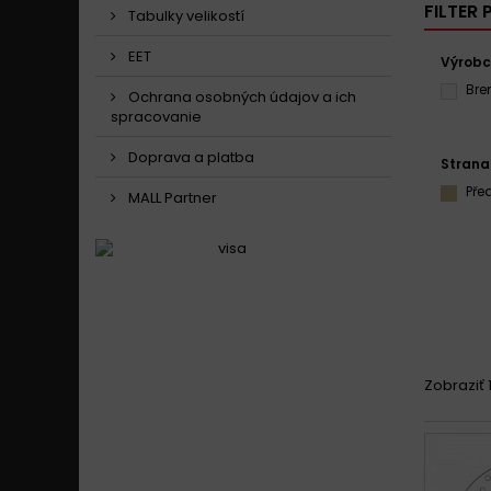
FILTER
Tabulky velikostí
EET
Výrob
Br
Ochrana osobných údajov a ich
spracovanie
Doprava a platba
Strana
Pře
MALL Partner
Zobraziť 1