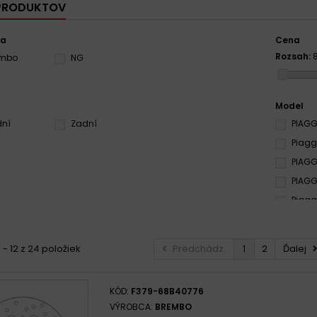
 PRODUKTOV
ca
Cena
Rozsah:
embo
NG
Model
dní
Zadní
PIAGG
Piagg
PIAGG
PIAGG
Piaggi
PIAGG
PIAGGI
 - 12 z 24 položiek
Predchádz.
1
2
Ďalej
PIAGG
PIAGG
KÓD:
F379-68B40776
PIAGG
VÝROBCA:
BREMBO
Piaggi