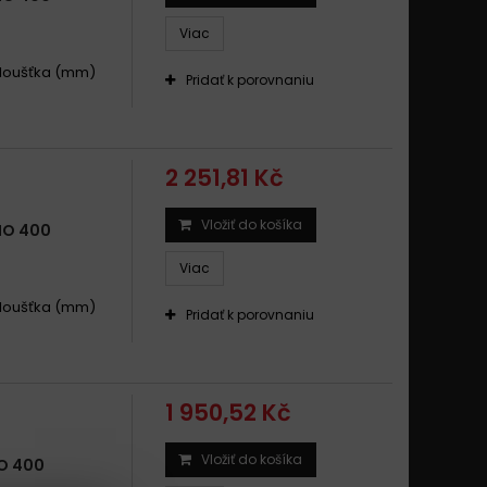
Viac
 .Tloušťka (mm)
Pridať k porovnaniu
2 251,81 Kč
Vložiť do košíka
IO 400
Viac
 .Tloušťka (mm)
Pridať k porovnaniu
1 950,52 Kč
Vložiť do košíka
O 400