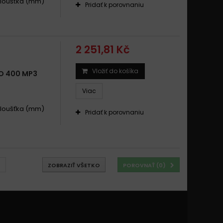
 .Tloušťka (mm)
Pridať k porovnaniu
2 251,81 Kč
Vložiť do košíka
O 400 MP3
Viac
 .Tloušťka (mm)
Pridať k porovnaniu
ZOBRAZIŤ VŠETKO
POROVNAŤ (
0
)