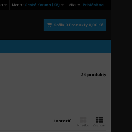
na
Mena :
Česká Koruna (Kč)
Vitajte,
Prihlásiť sa
Košík
0
Produkty
0,00 Kč
24 produkty
Zobraziť:
Mriežka
Zoznam