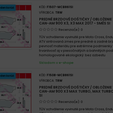
KÓD:
F1507-MCB861SI
eden kotúč
VÝROBCA:
TRW
PREDNÉ BRZDOVÉ DOŠTIČKY / OBLOŽENIE
CAN-AM 900 X3, X3 MAX 2017 - SMĚS SI
Recenzia(e):
0
TÜV schválenie vyvinuté pre Moto Cross, End
ATV sintrovaná zmes pre predné a zadné br
pevnosť materiálu pre extrémne podmienky
trvanlivosť aj v piesočnatých a bahnitých p
homologované ekologický: bez azbestu
Skladom v e-shope
KÓD:
F1508-MCB861SI
eden kotúč
VÝROBCA:
TRW
PREDNÉ BRZDOVÉ DOŠTIČKY / OBLOŽENIE
CAN-AM 900 X3 MAX TURBO, MAX TURBO 
SI
Recenzia(e):
0
TÜV schválenie vyvinuté pre Moto Cross, End