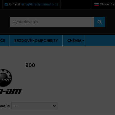
)
E-mail:
info@brzdynamoto.cz
Slovenči
ÚČE
BRZDOVÉ KOMPONENTY
CHÉMIA
900
podľa
--