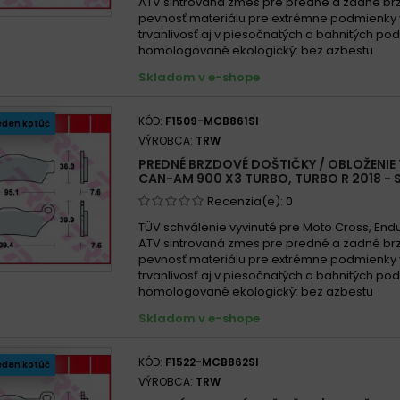
ATV sintrovaná zmes pre predné a zadné br
pevnosť materiálu pre extrémne podmienky
trvanlivosť aj v piesočnatých a bahnitých p
homologované ekologický: bez azbestu
Skladom v e-shope
KÓD:
F1509-MCB861SI
eden kotúč
VÝROBCA:
TRW
PREDNÉ BRZDOVÉ DOŠTIČKY / OBLOŽENIE
CAN-AM 900 X3 TURBO, TURBO R 2018 - S
Recenzia(e):
0
TÜV schválenie vyvinuté pre Moto Cross, End
ATV sintrovaná zmes pre predné a zadné br
pevnosť materiálu pre extrémne podmienky
trvanlivosť aj v piesočnatých a bahnitých p
homologované ekologický: bez azbestu
Skladom v e-shope
KÓD:
F1522-MCB862SI
eden kotúč
VÝROBCA:
TRW