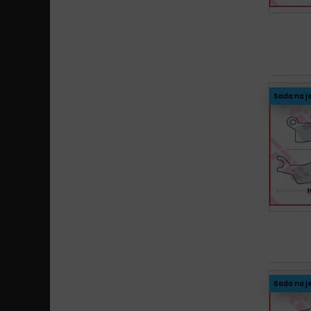
Sada na j
Sada na j