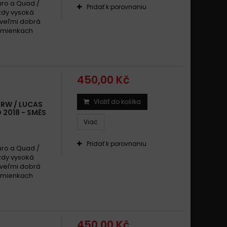
uro a Quad /
Pridať k porovnaniu
zdy vysoká
 veľmi dobrá
odmienkach
450,00 Kč
Vložiť do košíka
TRW / LUCAS
2018 - SMĚS
Viac
Pridať k porovnaniu
uro a Quad /
zdy vysoká
 veľmi dobrá
odmienkach
450,00 Kč