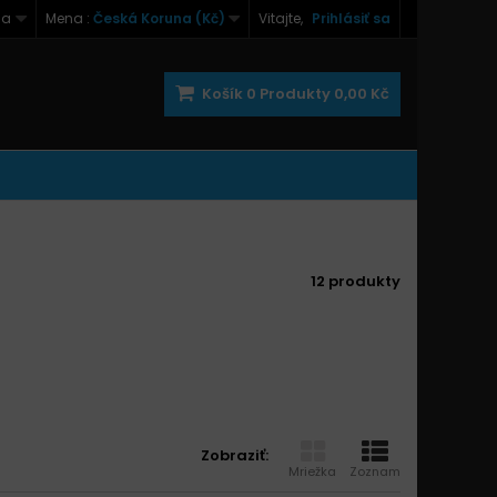
na
Mena :
Česká Koruna (Kč)
Vitajte,
Prihlásiť sa
Košík
0
Produkty
0,00 Kč
12 produkty
Zobraziť:
Mriežka
Zoznam