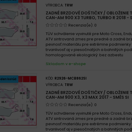
VÝROBCA:
TRW
ZADNÉ BRZDOVÉ DOŠTIČKY / OBLOŽENIE 
CAN-AM 900 X3 TURBO, TURBO R 2018 - S
Recenzia(e):
0
TÜV schválenie vyvinuté pre Moto Cross, End
ATV sintrovaná zmes pre predné a zadné br
pevnosť materiálu pre extrémne podmienky
trvanlivosť aj v piesočnatých a bahnitých p
homologované ekologický: bez azbestu
Skladom v e-shope
KÓD:
R2926-MCB862SI
eden kotúč
VÝROBCA:
TRW
ZADNÉ BRZDOVÉ DOŠTIČKY / OBLOŽENIE 
CAN-AM 900 X3, X3 MAX 2017 - SMĚS SI
Recenzia(e):
0
TÜV schválenie vyvinuté pre Moto Cross, End
ATV sintrovaná zmes pre predné a zadné br
pevnosť materiálu pre extrémne podmienky
trvanlivosť aj v piesočnatých a bahnitých p