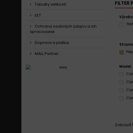
FILTER
Tabulky velikostí
EET
Výrob
TR
Ochrana osobných údajov a ich
spracovanie
Doprava a platba
Strana
Pře
MALL Partner
Model
Can
Can
Can
Can
Zobraziť 1