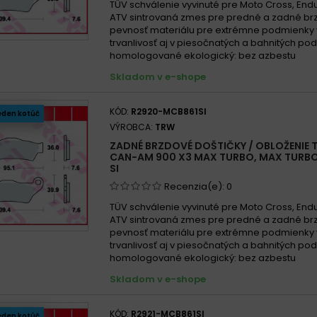
TÜV schválenie vyvinuté pre Moto Cross, End
ATV sintrovaná zmes pre predné a zadné br
pevnosť materiálu pre extrémne podmienky
trvanlivosť aj v piesočnatých a bahnitých p
homologované ekologický: bez azbestu
Skladom v e-shope
KÓD:
R2920-MCB861SI
eden kotúč
VÝROBCA:
TRW
ZADNÉ BRZDOVÉ DOŠTIČKY / OBLOŽENIE 
CAN-AM 900 X3 MAX TURBO, MAX TURBO 
SI
Recenzia(e):
0
TÜV schválenie vyvinuté pre Moto Cross, End
ATV sintrovaná zmes pre predné a zadné br
pevnosť materiálu pre extrémne podmienky
trvanlivosť aj v piesočnatých a bahnitých p
homologované ekologický: bez azbestu
Skladom v e-shope
KÓD:
R2921-MCB861SI
eden kotúč