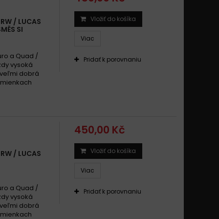
Vložiť do košíka
TRW / LUCAS
MĚS SI
Viac
uro a Quad /
Pridať k porovnaniu
zdy vysoká
 veľmi dobrá
odmienkach
450,00 Kč
Vložiť do košíka
TRW / LUCAS
Viac
uro a Quad /
Pridať k porovnaniu
zdy vysoká
 veľmi dobrá
odmienkach