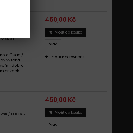
450,00 Kč
Vložiť do košíka
 TRW / LUCAS
MĚS SI
Viac
uro a Quad /
Pridať k porovnaniu
zdy vysoká
 veľmi dobrá
odmienkach
450,00 Kč
Vložiť do košíka
TRW / LUCAS
Viac