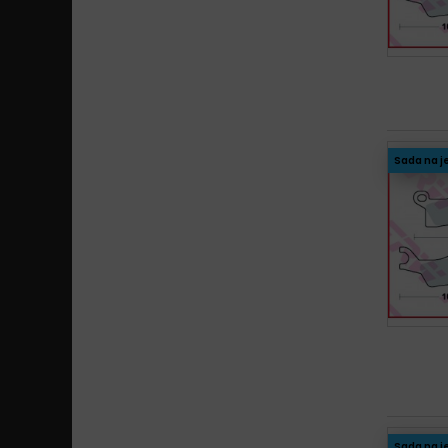
Sada na j
Sada na j