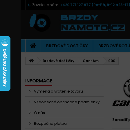
Zavolajte nám:
+420 771 127 977 (Po-Pá, 9-12 a 13-17
BRZDOVÉ DOŠTIČKY
BRZDOVÉ KOT
Brzdové doštičky
Can-Am
900
INFORMACE
Výmena a vrátenie tovaru
Všeobecné obchodné podmienky
O nás
Zoradiť 
Bezpečná platba