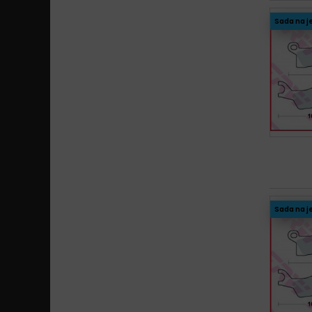
Sada na j
Sada na j