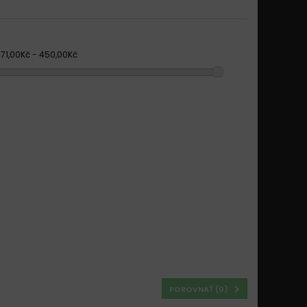
371,00Kč - 450,00Kč
POROVNAŤ (
0
)