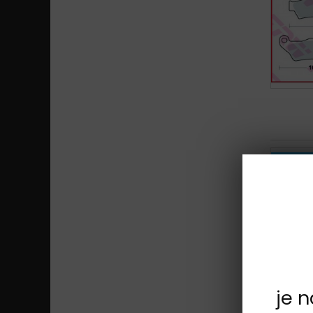
Sada na j
je 