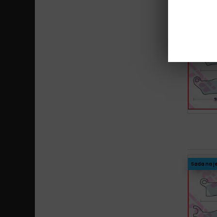
Sada na j
Sada na j