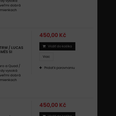
zdy vysoká
 veľmi dobrá
odmienkach
450,00 Kč
Vložiť do košíka
 TRW / LUCAS
MĚS SI
Viac
uro a Quad /
Pridať k porovnaniu
zdy vysoká
 veľmi dobrá
odmienkach
450,00 Kč