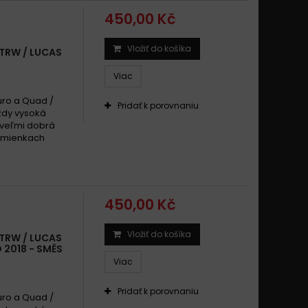
450,00 Kč
Vložiť do košíka
 TRW / LUCAS
Viac
uro a Quad /
Pridať k porovnaniu
zdy vysoká
 veľmi dobrá
odmienkach
450,00 Kč
Vložiť do košíka
 TRW / LUCAS
2018 - SMĚS
Viac
Pridať k porovnaniu
uro a Quad /