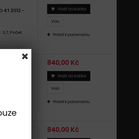
Vložiť do košíka
 4T 2012 -
Viac
: 3,7, Počet
Pridať k porovnaniu
840,00 Kč
Vložiť do košíka
/ II / II S
Viac
: 3,7, Počet
Pridať k porovnaniu
ouze
840,00 Kč