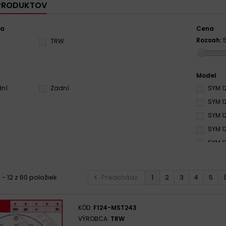
 PRODUKTOV
ca
Cena
Rozsah:
TRW
Model
dní
Zadní
SYM 1
SYM 1
SYM 12
SYM 12
SYM 12
SYM 12
SYM 1
 - 12 z 60 položiek
Predchádz.
1
2
3
4
5
SYM 1
SYM 1
KÓD:
F124-MST243
SYM 1
VÝROBCA:
TRW
SYM 12