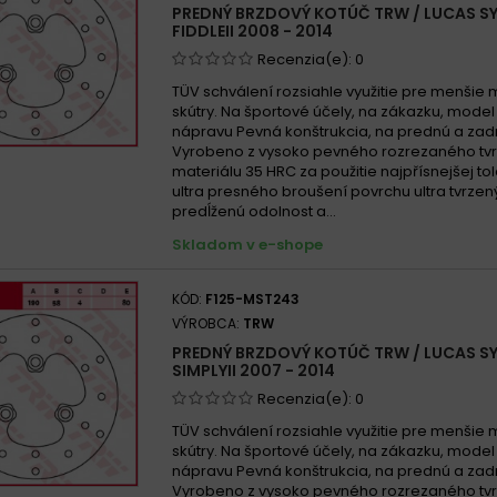
PREDNÝ BRZDOVÝ KOTÚČ TRW / LUCAS SY
SYM 1
FIDDLEII 2008 - 2014
SYM 1
Recenzia(e):
0
SYM 1
TÜV schválení rozsiahle využitie pre menšie 
skútry. Na športové účely, na zákazku, mode
SYM 12
nápravu Pevná konštrukcia, na prednú a zad
SYM 1
Vyrobeno z vysoko pevného rozrezaného tv
materiálu 35 HRC za použitie najpřísnejšej to
SYM 1
ultra presného broušení povrchu ultra tvrzen
SYM 1
predĺženú odolnost a...
SYM 1
Skladom v e-shope
SYM 1
SYM 1
KÓD:
F125-MST243
VÝROBCA:
TRW
SYM 1
PREDNÝ BRZDOVÝ KOTÚČ TRW / LUCAS SY
SYM 1
SIMPLYII 2007 - 2014
SYM 1
Recenzia(e):
0
SYM 1
TÜV schválení rozsiahle využitie pre menšie 
SYM 1
skútry. Na športové účely, na zákazku, mode
nápravu Pevná konštrukcia, na prednú a zad
SYM 1
Vyrobeno z vysoko pevného rozrezaného tv