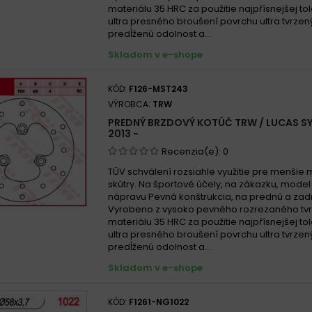
SYM 1
materiálu 35 HRC za použitie najpřísnejšej to
ultra presného broušení povrchu ultra tvrzen
SYM 1
predĺženú odolnost a...
SYM 1
Skladom v e-shope
SYM 1
SYM 1
KÓD:
F126-MST243
SYM 1
VÝROBCA:
TRW
SYM 1
PREDNÝ BRZDOVÝ KOTÚČ TRW / LUCAS SY
2013 -
SYM 12
Recenzia(e):
0
TÜV schválení rozsiahle využitie pre menšie 
skútry. Na športové účely, na zákazku, mode
nápravu Pevná konštrukcia, na prednú a zad
Vyrobeno z vysoko pevného rozrezaného tv
materiálu 35 HRC za použitie najpřísnejšej to
ultra presného broušení povrchu ultra tvrzen
predĺženú odolnost a...
Skladom v e-shope
KÓD:
F1261-NG1022