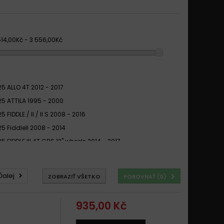
514,00Kč - 3 556,00Kč
25 ALLO 4T 2012 - 2017
25 ATTILA 1995 - 2000
5 FIDDLE / II / II S 2008 - 2016
5 FiddleII 2008 - 2014
5 FIDDLE III 4T CBS 12" wheels 2014 - 2017
5 FIDDLE III 4T CBS 12" wheels 2018
25 FNX CBS 2019
Ďalej
ZOBRAZIŤ VŠETKO
POROVNAŤ (
0
)
25 GTS / GTS Efi 2006 - 2007
25 GTS i EVO / E3 2008 - 2016
935,00 Kč
25 HD2 2011 - 2014
5 HD E2 i / CBS / EVO 2010 - 2018