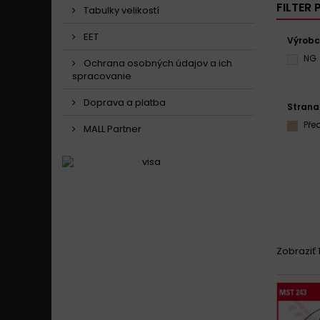
FILTER
Tabulky velikostí
EET
Výrob
NG
Ochrana osobných údajov a ich
spracovanie
Doprava a platba
Strana
Pře
MALL Partner
Zobraziť 1