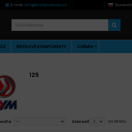
)
E-mail:
info@brzdynamoto.cz
Slovenči
ÚČE
BRZDOVÉ KOMPONENTY
CHÉMIA
125
na stranu
podľa
--
Zobraziť
12