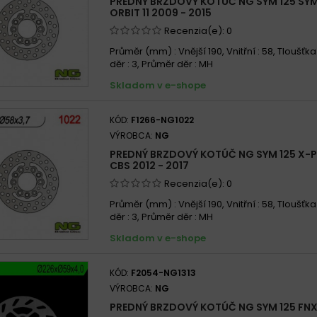
PREDNÝ BRZDOVÝ KOTÚČ NG SYM 125 SYM
ORBIT 11 2009 - 2015
Recenzia(e):
0
Průměr (mm) : Vnější 190, Vnitřní : 58, Tloušťka 
děr : 3, Průměr děr : MH
Skladom v e-shope
KÓD:
F1266-NG1022
VÝROBCA:
NG
PREDNÝ BRZDOVÝ KOTÚČ NG SYM 125 X-PR
CBS 2012 - 2017
Recenzia(e):
0
Průměr (mm) : Vnější 190, Vnitřní : 58, Tloušťka 
děr : 3, Průměr děr : MH
Skladom v e-shope
KÓD:
F2054-NG1313
VÝROBCA:
NG
PREDNÝ BRZDOVÝ KOTÚČ NG SYM 125 FNX