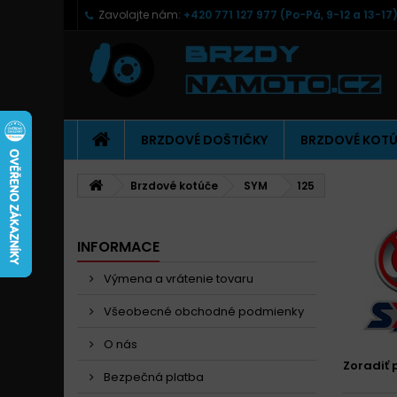
Zavolajte nám:
+420 771 127 977 (Po-Pá, 9-12 a 13-17
BRZDOVÉ DOŠTIČKY
BRZDOVÉ KOT
Brzdové kotúče
SYM
125
INFORMACE
Výmena a vrátenie tovaru
Všeobecné obchodné podmienky
O nás
Zoradiť 
Bezpečná platba