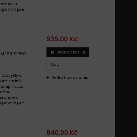
25 SYMPHONY DD 2009
lerancie a
ý povrch pre
25 SYMPHONY R 2009 - 2014
25 SYMPHONY S i CBS 2009 - 2019
25 SYMPHONY SR 2009 - 2017
25 SYMPLY 4T / ORBIT 11 2009 - 2015
935,00 Kč
25 VS / VS E3 2006 - 2016
25 X-PRO / X-PRO i CBS 2012 - 2017
Vložiť do košíka
M 125 X’PRO
5 X’Pro 2013 -
Viac
motocykly a
Pridať k porovnaniu
l pre zadnú
nú aplikáciu
rdého
lerancie a
ý povrch pre
840,00 Kč