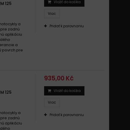
Vložiť do košíka
M 125
25 HD EVO / HD EVO CBS 2005 - 2017
Viac
25 HD EVO E3 2007 - 2011
25 JET 4 2009 - 2018
motocykly a
Pridať k porovnaniu
l pre zadnú
5 JOYMAX i / Xi 2012 - 2014
nú aplikáciu
25 JOYRIDE 2001 - 2004
rdého
lerancie a
25 JOYRIDE E2 / E3 2005 - 2009
ý povrch pre
25 JOYRIDE EVO / E2 2009 - 2017
25 JOYRIDE i S CBS 2019
25 MEGALO 2000 - 2007
935,00 Kč
25 MX EURO / E2 2002 - 2004
25 NEW DUKE 2000 - 2001
Vložiť do košíka
M 125
25 SHARK / E2 1999 - 2002
25 SimplyII 2007 - 2014
Viac
25 SR 1998
motocykly a
Pridať k porovnaniu
25 SUPER DUKE 1996 - 2002
l pre zadnú
nú aplikáciu
25 SYMPHONY 2009 - 2018
rdého