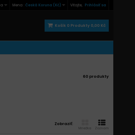
na
Mena :
Česká Koruna (Kč)
Vitajte,
Prihlásiť sa
Košík
0
Produkty
0,00 Kč
60 produkty
Zobraziť:
Mriežka
Zoznam