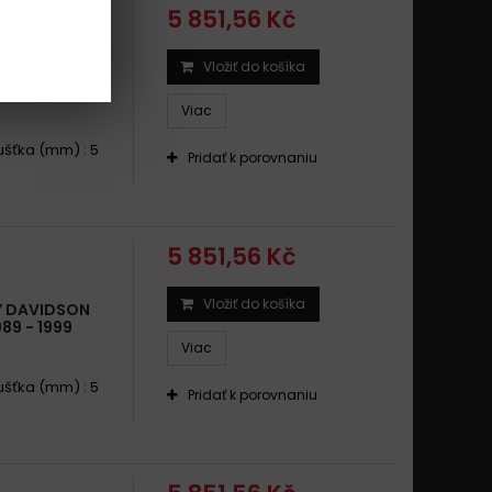
5 851,56 Kč
Vložiť do košíka
Y DAVIDSON
Viac
oušťka (mm) : 5
Pridať k porovnaniu
5 851,56 Kč
Vložiť do košíka
Y DAVIDSON
89 - 1999
Viac
oušťka (mm) : 5
Pridať k porovnaniu