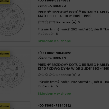
KÓD:
F1081-78B40822
zdarma
VÝROBCA:
BREMBO
PREDNÝ BRZDOVÝ KOTÚČ BREMBO HARLE
1340 FLSTF FAT BOY 1989 - 1999
Recenzia(e):
0
Průměr (mm) : vnější 292, vnitřní 50, děr 8 .Tl
.Počet děr : 5
Skladom v e-shope
KÓD:
F1082-78B40822
zdarma
VÝROBCA:
BREMBO
PREDNÝ BRZDOVÝ KOTÚČ BREMBO HARLE
1340 FXDWG DYNA WIDE GLIDE 1993 - 199
Recenzia(e):
0
Průměr (mm) : vnější 292, vnitřní 50, děr 8 .Tl
.Počet děr : 5
Skladom v e-shope
KÓD:
F1083-78B40822
zdarma