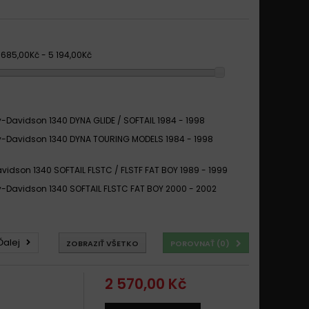
1 685,00Kč - 5 194,00Kč
y-Davidson 1340 DYNA GLIDE / SOFTAIL 1984 - 1998
y-Davidson 1340 DYNA TOURING MODELS 1984 - 1998
vidson 1340 SOFTAIL FLSTC / FLSTF FAT BOY 1989 - 1999
y-Davidson 1340 SOFTAIL FLSTC FAT BOY 2000 - 2002
vidson 1340 SOFTAIL FLSTi FAT BOY 15th Anniversary 2005
y-Davidson 1340 SOFTAIL HERITAGE FLSTC 1989 - 1999
Ďalej
ZOBRAZIŤ VŠETKO
POROVNAŤ (
0
)
y-Davidson 1340 SOFTAIL HERITAGE FLSTC 2000 - 2002
2 570,00 Kč
vidson 1340 SOFTAIL HERITAGE FLSTC CLASSIC 1999 -