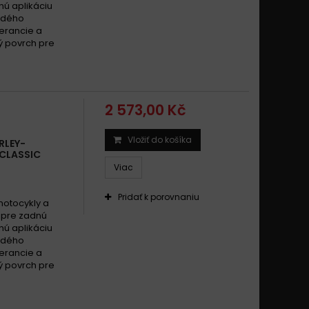
nú aplikáciu
avidson 1340 TOURING FLHRS/i ROAD KING CUSTOM 2000 -
rdého
lerancie a
ý povrch pre
vidson FLSTC 1340 HeritageSoftailClassic 1999 - 2002
Y DAVIDSON 1340 FLH 80 1981 - 1999
Y DAVIDSON 1340 FLH 1340 ELECTRA GLIDE 1982 - 1983
2 573,00 Kč
Y DAVIDSON 1340 FLSTC FAT BOY 1989 - 1999
Y DAVIDSON 1340 FLSTC FAT BOY 2000 - 2002
Vložiť do košíka
RLEY-
LCLASSIC
VIDSON 1340 FLSTC HERITAGE SOFTAIL CLASSIC 1989 -
Viac
Pridať k porovnaniu
motocykly a
AVIDSON 1340 FLSTC HERITAGE SOFTAIL CLASSIC 2000 -
l pre zadnú
nú aplikáciu
Y DAVIDSON 1340 FLSTF FAT BOY 1989 - 1999
rdého
lerancie a
Y DAVIDSON 1340 FXDWG DYNA WIDE GLIDE 1993 - 1998
ý povrch pre
VIDSON 1340 FXLR 1340 LOW RIDER CUSTOM 1987 - 1999
Y DAVIDSON 1340 FXLR 1340 LOW RIDER CUSTOM 2000 -