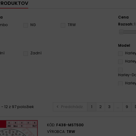
 PRODUKTOV
ca
Cena
Rozsah:
embo
NG
TRW
Model
dní
Zadní
Harle
Harle
Harley-Da
Harle
Harley-Da
Harle
 - 12 z 97 položiek
Predchádz.
1
2
3
...
9
Harle
KÓD:
F438-MST500
Harley-Da
VÝROBCA:
TRW
2002