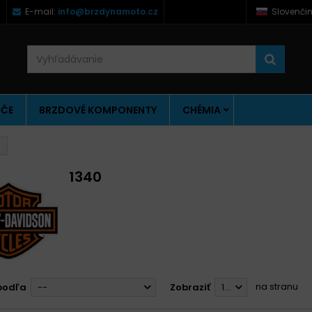
)
E-mail:
info@brzdynamoto.cz
Slovenči
ÚČE
BRZDOVÉ KOMPONENTY
CHÉMIA
1340
na stranu
podľa
--
Zobraziť
12