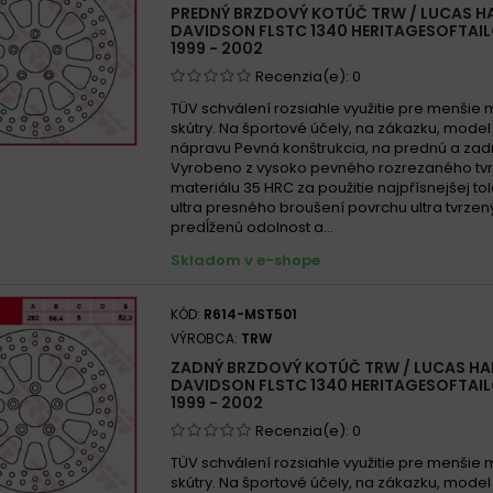
PREDNÝ BRZDOVÝ KOTÚČ TRW / LUCAS H
DAVIDSON FLSTC 1340 HERITAGESOFTAI
Harley-Da
1999 - 2002
2016
Recenzia(e):
0
Harley-Da
TÜV schválení rozsiahle využitie pre menšie 
2007
skútry. Na športové účely, na zákazku, mode
nápravu Pevná konštrukcia, na prednú a zad
Vyrobeno z vysoko pevného rozrezaného tv
Harley-D
materiálu 35 HRC za použitie najpřísnejšej to
- 2007
ultra presného broušení povrchu ultra tvrzen
predĺženú odolnost a...
Harley-Da
Skladom v e-shope
1993
Harley-D
KÓD:
R614-MST501
CLASSIC 
VÝROBCA:
TRW
Harle
ZADNÝ BRZDOVÝ KOTÚČ TRW / LUCAS HA
DAVIDSON FLSTC 1340 HERITAGESOFTAI
Harle
1999 - 2002
Recenzia(e):
0
Harley-D
TÜV schválení rozsiahle využitie pre menšie 
2007
skútry. Na športové účely, na zákazku, mode