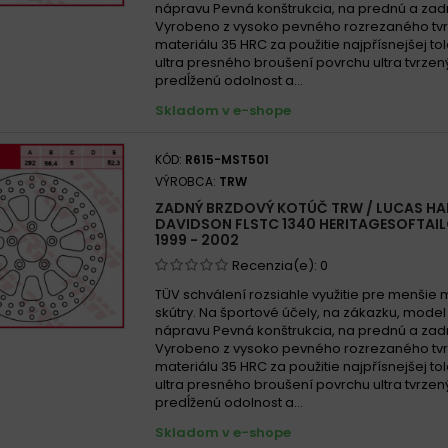
nápravu Pevná konštrukcia, na prednú a zad
Harley-D
Vyrobeno z vysoko pevného rozrezaného tv
2007
materiálu 35 HRC za použitie najpřísnejšej to
ultra presného broušení povrchu ultra tvrzen
predĺženú odolnost a...
Harley-Da
HARLE
Skladom v e-shope
HARLE
KÓD:
R615-MST501
HARLE
VÝROBCA:
TRW
HARLE
ZADNÝ BRZDOVÝ KOTÚČ TRW / LUCAS HA
DAVIDSON FLSTC 1340 HERITAGESOFTAI
HARLEY DA
1999 - 2002
1999
Recenzia(e):
0
TÜV schválení rozsiahle využitie pre menšie 
HARLEY D
skútry. Na športové účely, na zákazku, mode
2002
nápravu Pevná konštrukcia, na prednú a zad
HARLE
Vyrobeno z vysoko pevného rozrezaného tv
materiálu 35 HRC za použitie najpřísnejšej to
HARLE
ultra presného broušení povrchu ultra tvrzen
predĺženú odolnost a...
HARLEY DA
Skladom v e-shope
HARLE