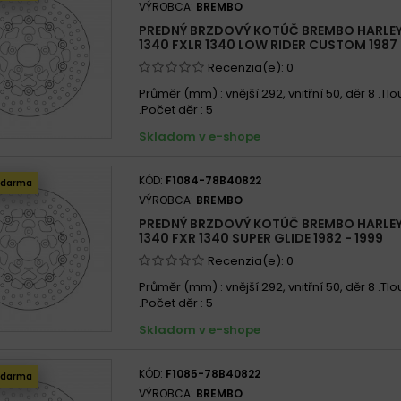
VÝROBCA:
BREMBO
PREDNÝ BRZDOVÝ KOTÚČ BREMBO HARLE
1340 FXLR 1340 LOW RIDER CUSTOM 1987 
Recenzia(e):
0
Průměr (mm) : vnější 292, vnitřní 50, děr 8 .Tl
.Počet děr : 5
Skladom v e-shope
KÓD:
F1084-78B40822
zdarma
VÝROBCA:
BREMBO
PREDNÝ BRZDOVÝ KOTÚČ BREMBO HARLE
1340 FXR 1340 SUPER GLIDE 1982 - 1999
Recenzia(e):
0
Průměr (mm) : vnější 292, vnitřní 50, děr 8 .Tl
.Počet děr : 5
Skladom v e-shope
KÓD:
F1085-78B40822
zdarma
VÝROBCA:
BREMBO