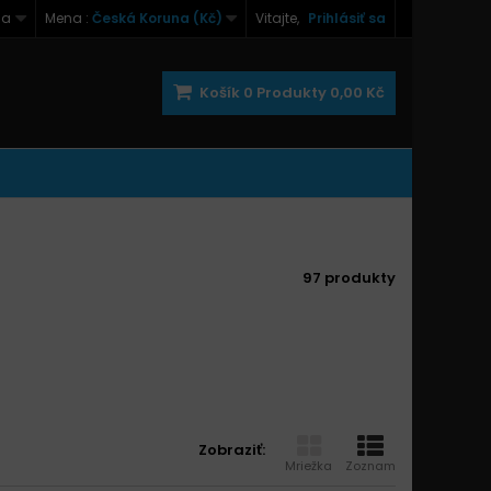
na
Mena :
Česká Koruna (Kč)
Vitajte,
Prihlásiť sa
Košík
0
Produkty
0,00 Kč
97 produkty
Zobraziť:
Mriežka
Zoznam