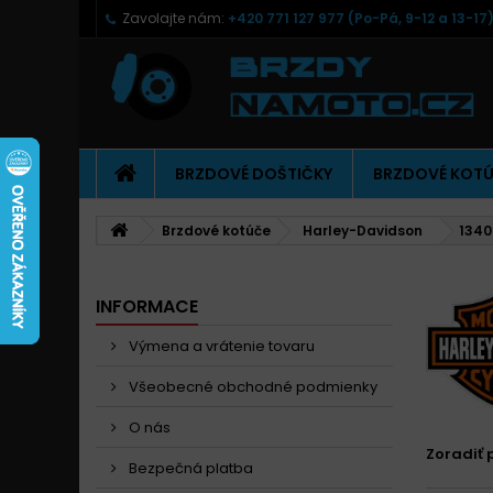
Zavolajte nám:
+420 771 127 977 (Po-Pá, 9-12 a 13-17
BRZDOVÉ DOŠTIČKY
BRZDOVÉ KOT
Brzdové kotúče
Harley-Davidson
1340
INFORMACE
Výmena a vrátenie tovaru
Všeobecné obchodné podmienky
O nás
Zoradiť 
Bezpečná platba