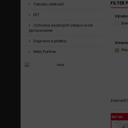
FILTER
Tabulky velikostí
EET
Výrob
Br
Ochrana osobných údajov a ich
spracovanie
Doprava a platba
Strana
Pře
MALL Partner
Zobraziť 1