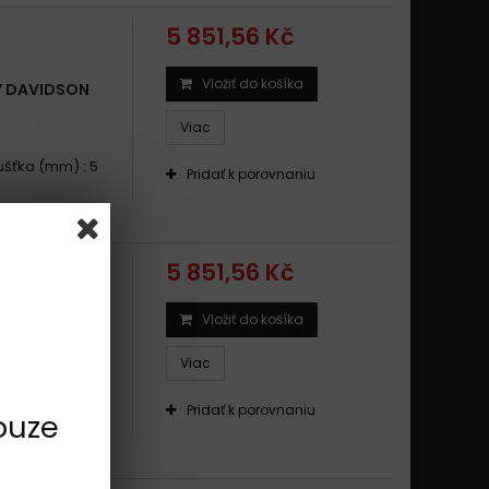
Y DAVIDSON 1340 FXR 1340 SUPER GLIDE 1982 - 1999
5 851,56 Kč
Y DAVIDSON 1340 FXRS 1340 LOW RIDER SPORT 1987 - 1999
Y DAVIDSON 1340 FXRS LOW RIDER SPORT 1987 - 1999
Vložiť do košíka
Y DAVIDSON
Y DAVIDSON 1340 FXRT 1340 SPORT GLIDE 1987 - 1999
Viac
Y DAVIDSON 1340 FXSTC 1340 SOFTAIL CUSTOM 1989 - 1999
oušťka (mm) : 5
Pridať k porovnaniu
VIDSON 1340 FXSTS 1340 SPRINGER SOFTAIL 1989 - 1999
VIDSON 1340 FXSTS 1340 SPRINGER SOFTAIL 2000 - 2002
5 851,56 Kč
Vložiť do košíka
Y DAVIDSON
Viac
oušťka (mm) : 5
Pridať k porovnaniu
ouze