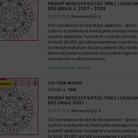
PREDNÝ BRZDOVÝ KOTÚČ TRW / LUCAS M
MOTO 
850 BREVAI.E. 2007 - 2009
MOTO 
Recenzia(e):
0
Moto 
TÜV schválenie široká škála aplikácií - šport, t
custom a adventure motocykle plávajúce kon
predné aplikácie Vyrobené z vysoko pevnej z
tvrdosti 35 HRC guľaté prevedenie s perfor
brzdovým kotúčom Vysoko pevný CNC hliníko
titánovej farbe Vyrobené za použitia najprísn
toleranciou a ultra presného...
Skladom v e-shope
KÓD:
F618-MSW211
zdarma
VÝROBCA:
TRW
PREDNÝ BRZDOVÝ KOTÚČ TRW / LUCAS M
850 GRISO 2007 -
Recenzia(e):
0
TÜV schválenie široká škála aplikácií - šport, t
custom a adventure motocykle plávajúce kon
predné aplikácie Vyrobené z vysoko pevnej z
tvrdosti 35 HRC guľaté prevedenie s perfor