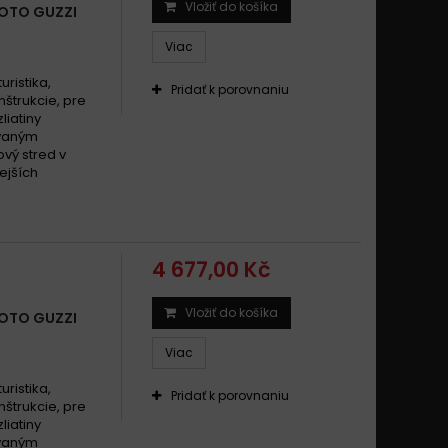
Vložiť do košíka
OTO GUZZI
GUZZI 850 V9 BOBBER 2016 -
Viac
GUZZI 850 V9 ROAMER 2016 -
Guzzi V9 850 Bobber,Roamer 2016 -
uristika,
Pridať k porovnaniu
štrukcie, pre
liatiny
ovaným
vý stred v
ejších
4 677,00 Kč
Vložiť do košíka
OTO GUZZI
Viac
uristika,
Pridať k porovnaniu
štrukcie, pre
liatiny
ovaným