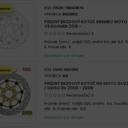
KÓD:
F1529-78B40870
zdarma
VÝROBCA:
BREMBO
PREDNÝ BRZDOVÝ KOTÚČ BREMBO MOTO 
V9 ROAMER 2016 -
Recenzia(e):
0
Průměr (mm) : vnější 320, vnitřní 64, děr 8,5 .
5 .Počet děr : 6 .
Skladom v e-shope
KÓD:
F1601-NG1060
zdarma
VÝROBCA:
NG
PREDNÝ BRZDOVÝ KOTÚČ NG MOTO GUZZI
/ GRISO 8V 2006 - 2008
Recenzia(e):
0
Průměr (mm) : Vnější 320, Vnitřní : 64, Tloušťka
děr : 6, Průměr děr : 8,5
Skladom v e-shope