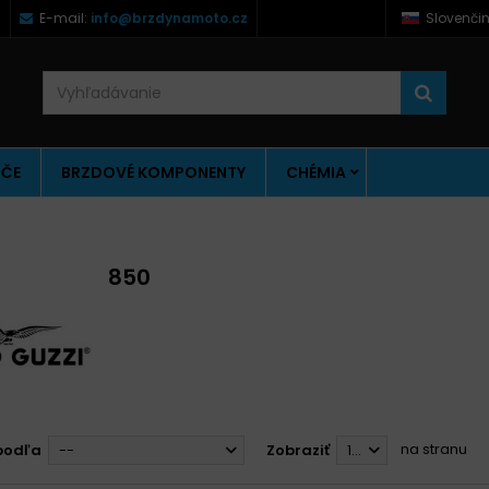
)
E-mail:
info@brzdynamoto.cz
Slovenči
ÚČE
BRZDOVÉ KOMPONENTY
CHÉMIA
850
na stranu
podľa
--
Zobraziť
12