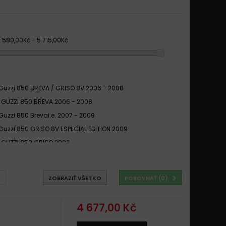
3 580,00Kč - 5 715,00Kč
Guzzi 850 BREVA / GRISO 8V 2006 - 2008
GUZZI 850 BREVA 2006 - 2008
Guzzi 850 Brevai.e. 2007 - 2009
Guzzi 850 GRISO 8V ESPECIAL EDITION 2009
GUZZI 850 GRISO 2006 -
Guzzi 850 Griso 2007 -
Guzzi 850 Norge 2007
ZOBRAZIŤ VŠETKO
POROVNAŤ (
0
)
GUZZI 850 NORGE T-GTL 2007 -
GUZZI 850 NORGE T-GTL ABS 2007 -
4 677,00 Kč
Guzzi 850 NORGE T GTL 2007 - 2008
Guzzi 850 STR BREVA 2006