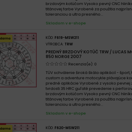
brzdovým kotúčom Vysoko pevný CNC hliníko
titánovej farbe Vyrobené za použitia najprísn
toleranciou a ultra presného...
Skladom v e-shope
KÓD:
F619-MSW211
zdarma
VÝROBCA:
TRW
PREDNÝ BRZDOVÝ KOTÚČ TRW / LUCAS M
850 NORGE 2007
Recenzia(e):
0
TÜV schválenie široká škála aplikácií - šport, t
custom a adventure motocykle plávajúce kon
predné aplikácie Vyrobené z vysoko pevnej z
tvrdosti 35 HRC guľaté prevedenie s perfor
brzdovým kotúčom Vysoko pevný CNC hliníko
titánovej farbe Vyrobené za použitia najprísn
toleranciou a ultra presného...
Skladom v e-shope
KÓD:
F620-MSW211
zdarma