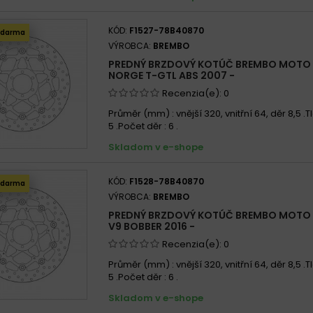
KÓD:
F1527-78B40870
zdarma
VÝROBCA:
BREMBO
PREDNÝ BRZDOVÝ KOTÚČ BREMBO MOTO 
NORGE T-GTL ABS 2007 -
Recenzia(e):
0
Průměr (mm) : vnější 320, vnitřní 64, děr 8,5 .
5 .Počet děr : 6 .
Skladom v e-shope
KÓD:
F1528-78B40870
zdarma
VÝROBCA:
BREMBO
PREDNÝ BRZDOVÝ KOTÚČ BREMBO MOTO 
V9 BOBBER 2016 -
Recenzia(e):
0
Průměr (mm) : vnější 320, vnitřní 64, děr 8,5 .
5 .Počet děr : 6 .
Skladom v e-shope