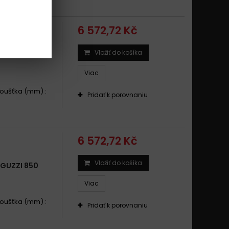
6 572,72 Kč
Vložiť do košíka
GUZZI 850
Viac
Tloušťka (mm) :
Pridať k porovnaniu
6 572,72 Kč
Vložiť do košíka
GUZZI 850
Viac
Tloušťka (mm) :
Pridať k porovnaniu