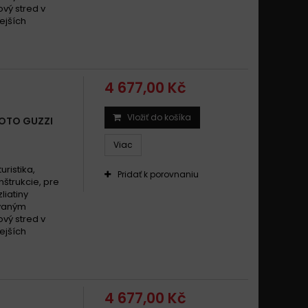
vý stred v
ejších
4 677,00 Kč
Vložiť do košíka
OTO GUZZI
Viac
uristika,
Pridať k porovnaniu
štrukcie, pre
liatiny
ovaným
vý stred v
ejších
4 677,00 Kč