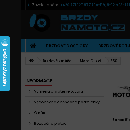
Zavolajte nám:
+420 771 127 977 (Po-Pá, 9-12 a 13-17
BRZDOVÉ DOŠTIČKY
BRZDOVÉ KOT
Brzdové kotúče
Moto Guzzi
850
INFORMACE
Výmena a vrátenie tovaru
Všeobecné obchodné podmienky
O nás
Zoradiť 
Bezpečná platba