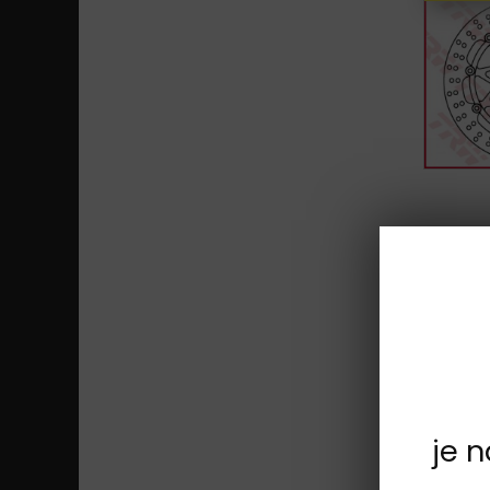
Doprava 
je 