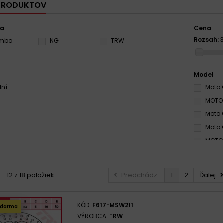
 PRODUKTOV
ca
Cena
Rozsah:
embo
NG
TRW
Model
dní
Moto 
MOTO 
Moto 
Moto 
MOTO 
Moto 
Moto 
 - 12 z 18 položiek
Predchádz.
1
2
Ďalej
MOTO 
MOTO 
KÓD:
F617-MSW211
zdarma
Moto 
VÝROBCA:
TRW
Moto 