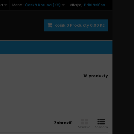
na
Mena :
Česká Koruna (Kč)
Vitajte,
Prihlásiť sa
Košík
0
Produkty
0,00 Kč
18 produkty
Zobraziť:
Mriežka
Zoznam