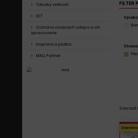
FILTER
Tabulky velikostí
EET
Výrob
Br
Ochrana osobných údajov a ich
spracovanie
Doprava a platba
Strana
Pře
MALL Partner
Zobraziť 1
Doprava 