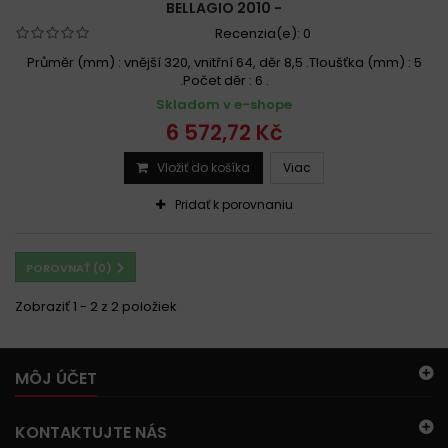
BELLAGIO 2010 -
Recenzia(e):
0
Průměr (mm) : vnější 320, vnitřní 64, děr 8,5 .Tloušťka (mm) : 5
.Počet děr : 6 .
Skladom v e-shope
6 572,72 Kč
Vložiť do košíka
Viac
Pridať k porovnaniu
POROVNAŤ (
0
)
Zobraziť 1 - 2 z 2 položiek
MÔJ ÚČET
KONTAKTUJTE NÁS