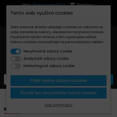
Mena :
Česká Koruna (Kč)
Slovenčina
Tento web využíva cookies
+420 771 127 977 (Po-Pá, 9-12 a 13-17)
info@brzdynamoto.cz
Tieto webové stránky ukladajú v súlade so zákonmi na
vaše zariadenie súbory, všeobecne nazývané cookies.
Používaním týchto stránok s tým vyjadrujete súhlas.
Súbory cookies sa používajú na personalizáciu reklám
Nevyhnutné súbory cookie
Analytické súbory cookie
Košík
0
Produkty
0,00 Kč
Marketingové súbory cookie
Prijať všetky súbory cookies
Povoliť len nevyhnutne nutné cookies
Brzdové kotúče
Moto Guzzi
940
Viac informácií
BANNER