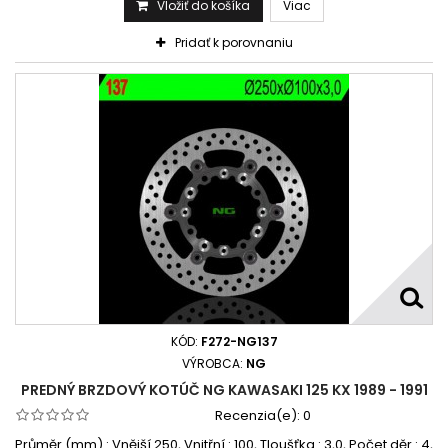
Vložiť do košíka
Viac
Pridať k porovnaniu
KÓD:
F272-NG137
VÝROBCA:
NG
PREDNÝ BRZDOVÝ KOTÚČ NG KAWASAKI 125 KX 1989 - 1991
Recenzia(e):
0
Průměr (mm) : Vnější 250, Vnitřní : 100, Tloušťka : 3,0, Počet děr : 4,