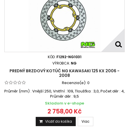
KÓD:
F1292-NG1031
VÝROBCA:
NG
PREDNÝ BRZDOVÝ KOTÚČ NG KAWASAKI 125 KX 2006 -
2008
Recenzia(e):
0
Průměr (mm) : Vnější 250, Vnitřní : 109, Tloušťka : 3,0, Počet děr : 4,
Průměr děr : 9,5
Skladom v e-shope
2 758,00 Kč
Vložiť do košíka
Viac