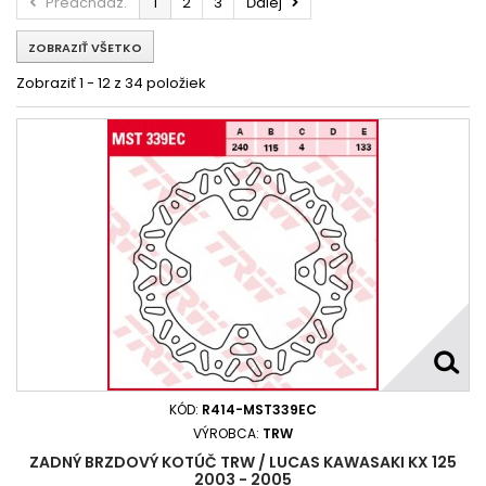
Predchádz.
1
2
3
Ďalej
Kawasaki 125 KMX 1996 - 2003
ZOBRAZIŤ VŠETKO
Kawasaki 125 KMX R 2000 - 2001
Kawasaki 125 KX 1985
Kawasaki 125 KX 1986 - 1988
Zobraziť 1 - 12 z 34 položiek
KAWASAKI 125 KX 1988 - 2002
Kawasaki 125 KX 1989 - 1991
Kawasaki 125 KX 1992 - 2002
Kawasaki 125 KX 2003 - 2005
KAWASAKI 125 KX 2003 - 2005
Kawasaki 125 KX 2006 - 2008
Kawasaki 125 NINJA ABS 2019
Kawasaki 125 SM 2006
Kawasaki 125 Z ABS 2019
Kawasaki KX 125 2003 - 2005
Kawasaki KX 125 2006 - 2008
KÓD:
R414-MST339EC
VÝROBCA:
TRW
ZADNÝ BRZDOVÝ KOTÚČ TRW / LUCAS KAWASAKI KX 125
2003 - 2005