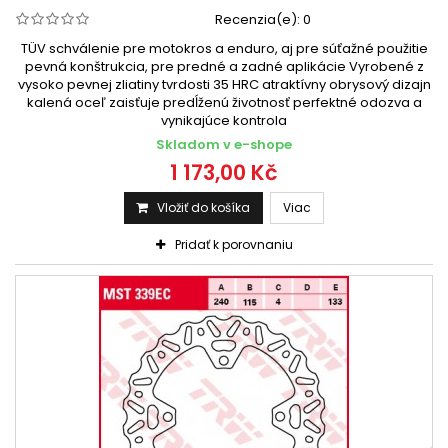
Recenzia(e):
0
TÜV schválenie pre motokros a enduro, aj pre súťažné použitie
pevná konštrukcia, pre predné a zadné aplikácie Vyrobené z
vysoko pevnej zliatiny tvrdosti 35 HRC atraktívny obrysový dizajn
kalená oceľ zaisťuje predĺženú životnosť perfektné odozva a
vynikajúce kontrola
Skladom v e-shope
1 173,00 Kč
Vložiť do košíka
Viac
Pridať k porovnaniu