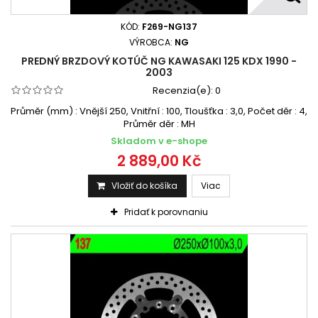
KÓD:
F269-NG137
VÝROBCA:
NG
PREDNÝ BRZDOVÝ KOTÚČ NG KAWASAKI 125 KDX 1990 -
2003
Recenzia(e):
0
Průměr (mm) : Vnější 250, Vnitřní : 100, Tloušťka : 3,0, Počet děr : 4,
Průměr děr : MH
Skladom v e-shope
2 889,00 Kč
Vložiť do košíka
Viac
Pridať k porovnaniu