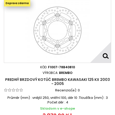
Doprava zdarma
KÓD:
F1007-78B40810
VÝROBCA:
BREMBO
PREDNÝ BRZDOVÝ KOTÚČ BREMBO KAWASAKI 125 KX 2003
- 2005
Recenzia(e):
0
Průměr (mm) : vnější 250, vnitřní 100, děr 10 .Tloušťka (mm) : 3
.Počet děr : 4
Skladom v e-shope