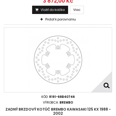
3 872,00 Kč
Vložiť do košíka
Viac
Pridať k porovnaniu
KÓD:
R191-68B40746
VÝROBCA:
BREMBO
ZADNÝ BRZDOVÝ KOTÚČ BREMBO KAWASAKI 125 KX 1988 -
2002