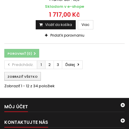
Skladom v e-shope
1 717,00 Kč
Vložiť do košíka
Viac
Pridať k porovnaniu
POROVNAŤ (
0
)
Predchádz.
1
2
3
Ďalej
ZOBRAZIŤ VŠETKO
Zobraziť 1 - 12 z 34 položiek
MÔJ ÚČET
KONTAKTUJTE NÁS