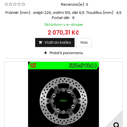
Recenzia(e):
0
Průměr (mm) : vnější 220, vnitřní 100, děr 6,5 .Tloušťka (mm) : 4,5
.Počet děr : 6 .
Skladom v e-shope
2 070,31 Kč
Vložiť do košíka
Viac
Pridať k porovnaniu