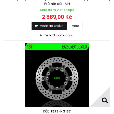
Průměr děr : MH
Skladom v e-shope
2 889,00 Kč
Vložiť do košíka
Viac
Pridať k porovnaniu
KÓD:
F273-NG137