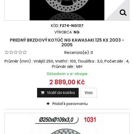
KÓD:
F274-NG137
VÝROBCA:
NG
PREDNÝ BRZDOVÝ KOTÚČ NG KAWASAKI 125 KX 2003 -
2005
Recenzia(e):
0
Průměr (mm) : Vnější 250, Vnitřní : 100, Tloušťka : 3,0, Počet děr : 4,
Průměr děr : MH
Skladom v e-shope
2 889,00 Kč
Vložiť do košíka
Viac
Pridať k porovnaniu