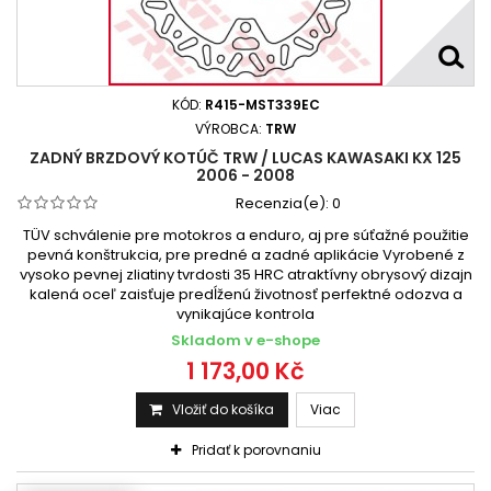
KÓD:
R415-MST339EC
VÝROBCA:
TRW
ZADNÝ BRZDOVÝ KOTÚČ TRW / LUCAS KAWASAKI KX 125
2006 - 2008
Recenzia(e):
0
TÜV schválenie pre motokros a enduro, aj pre súťažné použitie
pevná konštrukcia, pre predné a zadné aplikácie Vyrobené z
vysoko pevnej zliatiny tvrdosti 35 HRC atraktívny obrysový dizajn
kalená oceľ zaisťuje predĺženú životnosť perfektné odozva a
vynikajúce kontrola
Skladom v e-shope
1 173,00 Kč
Vložiť do košíka
Viac
Pridať k porovnaniu