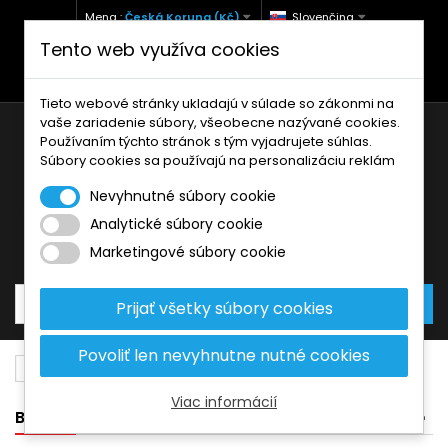
Mena :
Česká Koruna (Kč)
Slovenčina
Tento web využíva cookies
+420 771 127 977 (Po-Pá, 9-12 a 13-17)
info@brzdynamoto.cz
Tieto webové stránky ukladajú v súlade so zákonmi na
vaše zariadenie súbory, všeobecne nazývané cookies.
Používaním týchto stránok s tým vyjadrujete súhlas.
Súbory cookies sa používajú na personalizáciu reklám
Nevyhnutné súbory cookie
Analytické súbory cookie
Košík
0
Produkty
0,00 Kč
Marketingové súbory cookie
Prijať všetky súbory cookies
Povoliť len nevyhnutne nutné cookies
Brzdové kotúče
Kawasaki
125
Viac informácií
BANNER