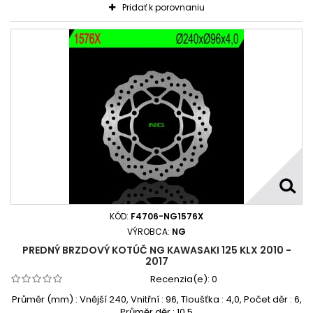
Pridať k porovnaniu
KÓD:
F4706-NG1576X
VÝROBCA:
NG
PREDNÝ BRZDOVÝ KOTÚČ NG KAWASAKI 125 KLX 2010 -
2017
Recenzia(e):
0
Průměr (mm) : Vnější 240, Vnitřní : 96, Tloušťka : 4,0, Počet děr : 6,
Průměr děr : 10,5