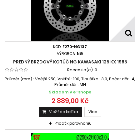
KÓD:
F270-NG137
VÝROBCA:
NG
PREDNÝ BRZDOVÝ KOTÚČ NG KAWASAKI 125 KX 1985
Recenzia(e):
0
Průměr (mm) : Vnější 250, Vnitřní : 100, Tloušťka : 3,0, Počet děr : 4,
Průměr děr : MH
Skladom v e-shope
2 889,00 Kč
Vložiť do košíka
Viac
Pridať k porovnaniu