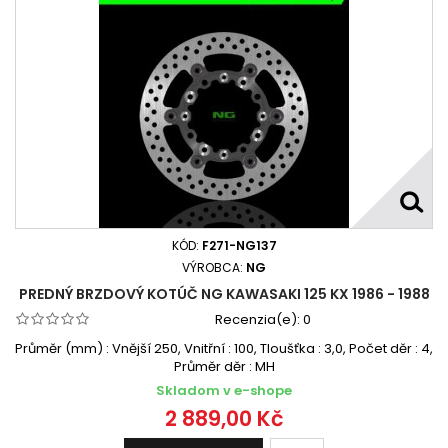
KÓD:
F271-NG137
VÝROBCA:
NG
PREDNÝ BRZDOVÝ KOTÚČ NG KAWASAKI 125 KX 1986 - 1988
Recenzia(e):
0
Průměr (mm) : Vnější 250, Vnitřní : 100, Tloušťka : 3,0, Počet děr : 4,
Průměr děr : MH
Skladom v e-shope
2 889,00 Kč