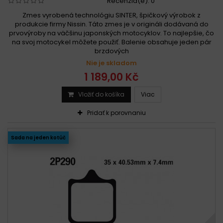
Recenzia(e):
0
Zmes vyrobená technológiu SINTER, špičkový výrobok z
produkcie firmy Nissin. Táto zmes je v origináli dodávaná do
prvovýroby na väčšinu japonských motocyklov. To najlepšie, čo
na svoj motocykel môžete použiť. Balenie obsahuje jeden pár
brzdových
Nie je skladom
1 189,00 Kč
Vložiť do košíka
Viac
Pridať k porovnaniu
Sada na jeden kotúč