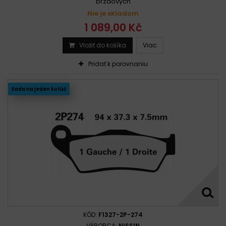
brzdových
Nie je skladom
1 089,00 Kč
Vložiť do košíka
Viac
Pridať k porovnaniu
Sada na jeden kotúč
KÓD:
F1327-2P-274
VÝROBCA:
NISSIN