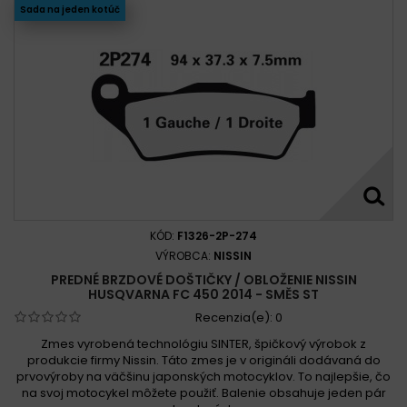
Husqvarna TC 450 2002-2010
Sada na jeden kotúč
Husqvarna TC 450 2004 - 2010
Husqvarna TC 450 2004 - 2010
Husqvarna TC 450 2004-2007
Husqvarna TC 450 2005-2020
Husqvarna TC 450 2007 -
Husqvarna TE 450 2002 - 2006
Husqvarna TE 450 2002 - 2010
Husqvarna TE 450 2002 - 2010
Husqvarna TE 450 2002-2005
KÓD:
F1326-2P-274
Husqvarna TE 450 2002-2007
VÝROBCA:
NISSIN
Husqvarna TE 450 2002-2010
PREDNÉ BRZDOVÉ DOŠTIČKY / OBLOŽENIE NISSIN
HUSQVARNA FC 450 2014 - SMĚS ST
Husqvarna TE 450 2006-2010
Husqvarna TE 450 2007 -
Recenzia(e):
0
Husqvarna TE 450 2014
Husqvarna TE 450 2014 -
Zmes vyrobená technológiu SINTER, špičkový výrobok z
produkcie firmy Nissin. Táto zmes je v origináli dodávaná do
prvovýroby na väčšinu japonských motocyklov. To najlepšie, čo
na svoj motocykel môžete použiť. Balenie obsahuje jeden pár