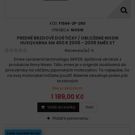
KÓD:
F1566-2P-290
VÝROBCA:
NISSIN
PREDNÉ BRZDOVÉ DOŠTIČKY / OBLOŽENIE NISSIN
HUSQVARNA SM 450 R 2006 - 2008 SMĚS ST
Recenzia(e):
0
Zmes vyrobená technológiu SINTER, špičkový výrobok z
produkcie firmy Nissin. Táto zmes je v origináli dodávaná do
prvovýroby na väčšinu japonských motocyklov. To najlepšie, čo
na svoj motocykel môžete použiť. Balenie obsahuje jeden pár
brzdových
Nie je skladom
1 189,00 Kč
Vložiť do košíka
Viac
Pridať k porovnaniu
Sada na jeden kotúč