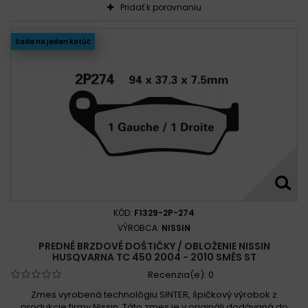
Pridať k porovnaniu
Sada na jeden kotúč
KÓD:
F1329-2P-274
VÝROBCA:
NISSIN
PREDNÉ BRZDOVÉ DOŠTIČKY / OBLOŽENIE NISSIN
HUSQVARNA TC 450 2004 - 2010 SMĚS ST
Recenzia(e):
0
Zmes vyrobená technológiu SINTER, špičkový výrobok z
produkcie firmy Nissin. Táto zmes je v origináli dodávaná do