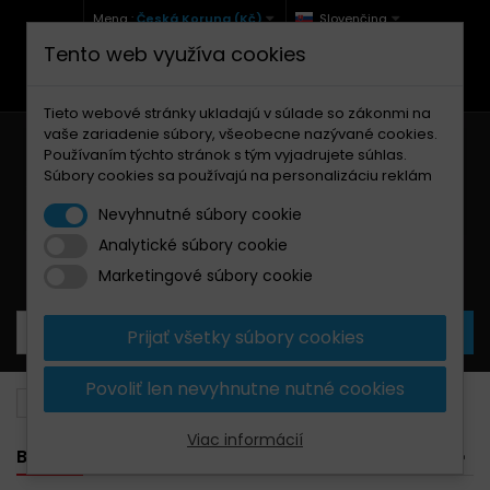
Mena :
Česká Koruna (Kč)
Slovenčina
Tento web využíva cookies
+420 771 127 977 (Po-Pá, 9-12 a 13-17)
info@brzdynamoto.cz
Tieto webové stránky ukladajú v súlade so zákonmi na
vaše zariadenie súbory, všeobecne nazývané cookies.
Používaním týchto stránok s tým vyjadrujete súhlas.
Súbory cookies sa používajú na personalizáciu reklám
Nevyhnutné súbory cookie
Analytické súbory cookie
Košík
0
Produkty
0,00 Kč
Marketingové súbory cookie
Prijať všetky súbory cookies
Povoliť len nevyhnutne nutné cookies
Brzdové doštičky
Husqvarna
450
Viac informácií
BANNER