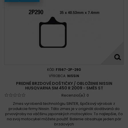
KÓD:
F1567-2P-290
VÝROBCA:
NISSIN
PREDNÉ BRZDOVÉ DOŠTIČKY / OBLOŽENIE NISSIN
HUSQVARNA SM 450 R 2009 - SMĚS ST
Recenzia(e):
0
Zmes vyrobená technológiu SINTER, špičkový výrobok z
produkcie firmy Nissin. Táto zmes je v origináli dodávaná do
prvovýroby na väčšinu japonských motocyklov. To najlepšie, čo
na svoj motocykel môžete použiť. Balenie obsahuje jeden pár
brzdových