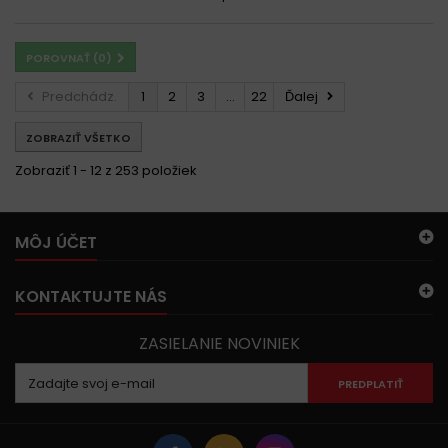
POROVNAŤ (
0
)
Predchádz.
1
2
3
...
22
Ďalej
ZOBRAZIŤ VŠETKO
Zobraziť 1 - 12 z 253 položiek
MÔJ ÚČET
KONTAKTUJTE NÁS
ZASIELANIE NOVINIEK
PREDPLATIŤ