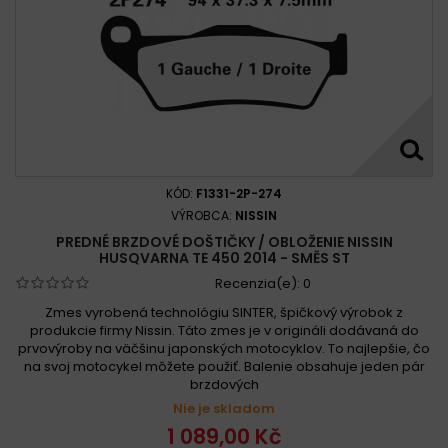
KÓD:
F1331-2P-274
VÝROBCA:
NISSIN
PREDNÉ BRZDOVÉ DOŠTIČKY / OBLOŽENIE NISSIN
HUSQVARNA TE 450 2014 - SMĚS ST
Recenzia(e):
0
Zmes vyrobená technológiu SINTER, špičkový výrobok z
produkcie firmy Nissin. Táto zmes je v origináli dodávaná do
prvovýroby na väčšinu japonských motocyklov. To najlepšie, čo
na svoj motocykel môžete použiť. Balenie obsahuje jeden pár
brzdových
Nie je skladom
1 089,00 Kč