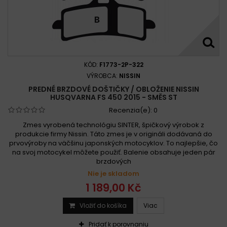
KÓD:
F1773-2P-322
VÝROBCA:
NISSIN
PREDNÉ BRZDOVÉ DOŠTIČKY / OBLOŽENIE NISSIN
HUSQVARNA FS 450 2015 - SMĚS ST
Recenzia(e):
0
Zmes vyrobená technológiu SINTER, špičkový výrobok z
produkcie firmy Nissin. Táto zmes je v origináli dodávaná do
prvovýroby na väčšinu japonských motocyklov. To najlepšie, čo
na svoj motocykel môžete použiť. Balenie obsahuje jeden pár
brzdových
Nie je skladom
1 189,00 Kč
Vložiť do košíka
Viac
Pridať k porovnaniu