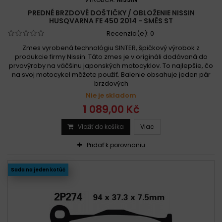
PREDNÉ BRZDOVÉ DOŠTIČKY / OBLOŽENIE NISSIN
HUSQVARNA FE 450 2014 - SMĚS ST
Recenzia(e):
0
Zmes vyrobená technológiu SINTER, špičkový výrobok z
produkcie firmy Nissin. Táto zmes je v origináli dodávaná do
prvovýroby na väčšinu japonských motocyklov. To najlepšie, čo
na svoj motocykel môžete použiť. Balenie obsahuje jeden pár
brzdových
Nie je skladom
1 089,00 Kč
Vložiť do košíka
Viac
Pridať k porovnaniu
Sada na jeden kotúč