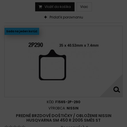
Vložiť do košíka
Viac
Pridať k porovnaniu
Sada na jeden kotúč
KÓD:
F1565-2P-290
VÝROBCA:
NISSIN
PREDNÉ BRZDOVÉ DOŠTIČKY / OBLOŽENIE NISSIN
HUSQVARNA SM 450 R 2005 SMĚS ST