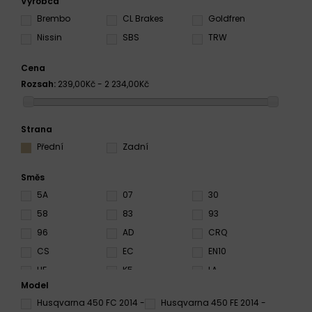
Výrobca
Brembo
CL Brakes
Goldfren
Nissin
SBS
TRW
Cena
Rozsah:
239,00Kč - 2 234,00Kč
Strana
Přední
Zadní
Směs
5A
07
30
58
83
93
96
AD
CRQ
CS
EC
EN10
HF
K5
LA
Model
MX10
NS
RC
Husqvarna 450 FC 2014 -
Husqvarna 450 FE 2014 -
RS
RSI
RX3