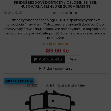
PREDNÉ BRZDOVÉ DOŠTIČKY / OBLOŽENIE NISSIN
HUSQVARNA SM 450 RR 2006 - SMĚS ST
Recenzia(e):
0
Zmes vyrobená technológiu SINTER, špičkový výrobok z
produkcie firmy Nissin. Táto zmes je v origináli dodávaná do
prvovýroby na väčšinu japonských motocyklov. To najlepšie, čo
na svoj motocykel môžete použiť. Balenie obsahuje jeden pár
brzdových
Nie je skladom
1 189,00 Kč
Vložiť do košíka
Viac
Pridať k porovnaniu
Sada na jeden kotúč