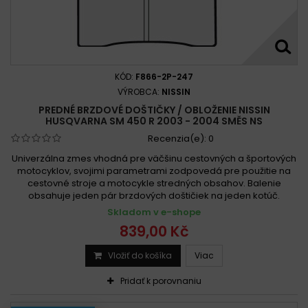
Husqvarna SM 450 R 2003-2005
Husqvarna SM 450 R 2005
Husqvarna SM 450 R 2005-2005
Husqvarna SM 450 R 2005-2010
KÓD:
F866-2P-247
Husqvarna SM 450 R 2006 - 2008
VÝROBCA:
NISSIN
PREDNÉ BRZDOVÉ DOŠTIČKY / OBLOŽENIE NISSIN
Husqvarna SM 450 R 2006 - 2013
HUSQVARNA SM 450 R 2003 - 2004 SMĚS NS
Husqvarna SM 450 R 2006-2020
Recenzia(e):
0
Husqvarna SM 450 R 2009 -
Univerzálna zmes vhodná pre väčšinu cestovných a športových
Husqvarna SM 450 RR 2006 -
motocyklov, svojimi parametrami zodpovedá pre použitie na
cestovné stroje a motocykle stredných obsahov. Balenie
Husqvarna SM 450 RR 2006 - 2010
obsahuje jeden pár brzdových doštičiek na jeden kotúč.
Husqvarna SM 450 RR 2006-2008
Skladom v e-shope
Husqvarna SM 450 RR 2007-2020
839,00 Kč
Husqvarna TC 450 2002 - 2003
Vložiť do košíka
Viac
Husqvarna TC 450 2002 - 2003
Husqvarna TC 450 2002 - 2006
Pridať k porovnaniu
Husqvarna TC 450 2002-2003