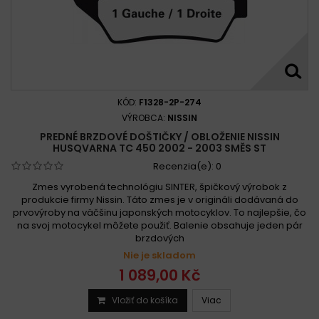
KÓD:
F1328-2P-274
VÝROBCA:
NISSIN
PREDNÉ BRZDOVÉ DOŠTIČKY / OBLOŽENIE NISSIN
HUSQVARNA TC 450 2002 - 2003 SMĚS ST
Recenzia(e):
0
Zmes vyrobená technológiu SINTER, špičkový výrobok z
produkcie firmy Nissin. Táto zmes je v origináli dodávaná do
prvovýroby na väčšinu japonských motocyklov. To najlepšie, čo
na svoj motocykel môžete použiť. Balenie obsahuje jeden pár
brzdových
Nie je skladom
1 089,00 Kč
Vložiť do košíka
Viac