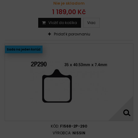
Nie je skladom
1 189,00 Kč
Vložiť do košíka
Viac
Pridať k porovnaniu
Sada na jeden kotúč
KÓD:
F1568-2P-290
VÝROBCA:
NISSIN