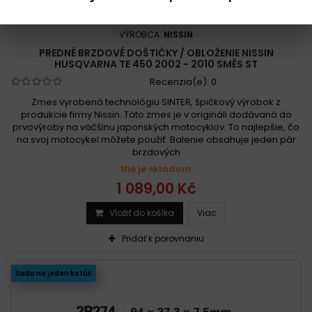
KÓD:
F1330-2P-274
VÝROBCA:
NISSIN
PREDNÉ BRZDOVÉ DOŠTIČKY / OBLOŽENIE NISSIN
HUSQVARNA TE 450 2002 - 2010 SMĚS ST
Recenzia(e):
0
Zmes vyrobená technológiu SINTER, špičkový výrobok z
produkcie firmy Nissin. Táto zmes je v origináli dodávaná do
prvovýroby na väčšinu japonských motocyklov. To najlepšie, čo
na svoj motocykel môžete použiť. Balenie obsahuje jeden pár
brzdových
Nie je skladom
1 089,00 Kč
Vložiť do košíka
Viac
Pridať k porovnaniu
Sada na jeden kotúč