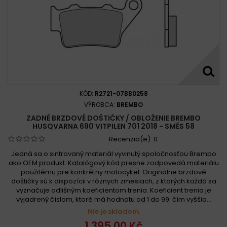
KÓD:
R2721-07BB0258
VÝROBCA:
BREMBO
ZADNÉ BRZDOVÉ DOŠTIČKY / OBLOŽENIE BREMBO
HUSQVARNA 690 VITPILEN 701 2018 - SMĚS 58
Recenzia(e):
0
Jedná sa o sintrovaný materiál vyvinutý spoločnosťou Brembo
ako OEM produkt. Katalógový kód presne zodpovedá materiálu
použitému pre konkrétny motocykel. Originálne brzdové
doštičky sú k dispozícii v rôznych zmesiach, z ktorých každá sa
vyznačuje odlišným koeficientom trenia. Koeficient trenia je
vyjadrený číslom, ktoré má hodnotu od 1 do 99: čím vyššia...
Nie je skladom
1 395,00 Kč