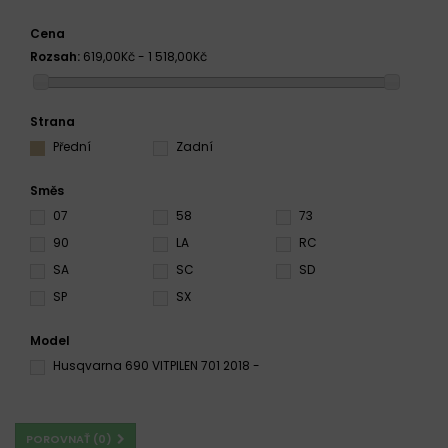
Cena
Rozsah:
619,00Kč - 1 518,00Kč
Strana
Přední
Zadní
Směs
07
58
73
90
LA
RC
SA
SC
SD
SP
SX
Model
Husqvarna 690 VITPILEN 701 2018 -
POROVNAŤ (
0
)