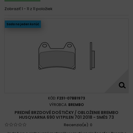
Zobraziť 1 - 11 z 11 položiek
Sada na jeden kotúč
KÓD:
F231-07BB1973
VÝROBCA:
BREMBO
PREDNÉ BRZDOVÉ DOŠTIČKY / OBLOŽENIE BREMBO
HUSQVARNA 690 VITPILEN 701 2018 - SMĚS 73
Recenzia(e):
0