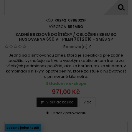
KÓD:
R6242-07BB02SP
VÝROBCA:
BREMBO
ZADNÉ BRZDOVÉ DOŠTIČKY / OBLOŽENIE BREMBO
HUSQVARNA 690 VITPILEN 701 2018 - SMĚS SP
Recenzia(e):
0
Jedná sa o sintrovanou zmes, ktorá je špecifická pre zadné
použitie, vyznačuje sa trvale vysokým koeficientom trenia za
všetkých podmienok použitia, ako za horúca, tak za studena, v
kombinácii s nízkym opotrebením, ktoré zaisťuje dlhú životnosť
a primerané kilometre.
Skladom v e-shope
971,00 Kč
Vložiť do košíka
Viac
Pridať k porovnaniu
Sada na jeden kotúč