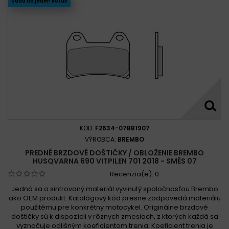
Sada na jeden kotúč
KÓD:
F2634-07BB1907
VÝROBCA:
BREMBO
PREDNÉ BRZDOVÉ DOŠTIČKY / OBLOŽENIE BREMBO
HUSQVARNA 690 VITPILEN 701 2018 - SMĚS 07
Recenzia(e):
0
Jedná sa o sintrovaný materiál vyvinutý spoločnosťou Brembo
ako OEM produkt. Katalógový kód presne zodpovedá materiálu
použitému pre konkrétny motocykel. Originálne brzdové
doštičky sú k dispozícii v rôznych zmesiach, z ktorých každá sa
vyznačuje odlišným koeficientom trenia. Koeficient trenia je