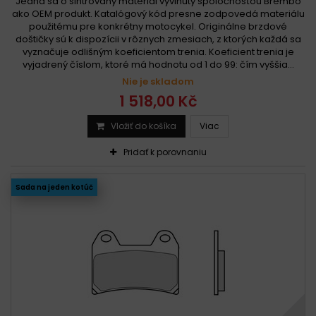
Jedná sa o sintrovaný materiál vyvinutý spoločnosťou Brembo
ako OEM produkt. Katalógový kód presne zodpovedá materiálu
použitému pre konkrétny motocykel. Originálne brzdové
doštičky sú k dispozícii v rôznych zmesiach, z ktorých každá sa
vyznačuje odlišným koeficientom trenia. Koeficient trenia je
vyjadrený číslom, ktoré má hodnotu od 1 do 99: čím vyššia...
Nie je skladom
1 518,00 Kč
Vložiť do košíka
Viac
Pridať k porovnaniu
Sada na jeden kotúč