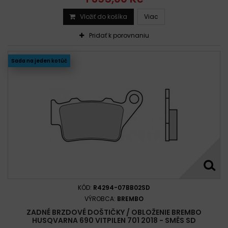
Vložiť do košíka
Viac
Pridať k porovnaniu
Sada na jeden kotúč
KÓD:
R4294-07BB02SD
VÝROBCA:
BREMBO
ZADNÉ BRZDOVÉ DOŠTIČKY / OBLOŽENIE BREMBO
HUSQVARNA 690 VITPILEN 701 2018 - SMĚS SD