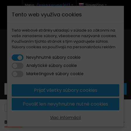
Mena :
Česká Koruna (Kč)
Slovenčina
Tento web využíva cookies
+420 771 127 977 (Po-Pá, 9-12 a 13-17)
info@brzdynamoto.cz
Tieto webové stránky ukladajú v súlade so zákonmi na
vaše zariadenie súbory, všeobecne nazývané cookies.
Používaním týchto stránok s tým vyjadrujete súhlas.
Súbory cookies sa používajú na personalizáciu reklám
Nevyhnutné súbory cookie
Analytické súbory cookie
Košík
0
Produkty
0,00 Kč
Marketingové súbory cookie
Prijať všetky súbory cookies
Povoliť len nevyhnutne nutné cookies
Brzdové doštičky
Husqvarna
690
Viac informácií
BANNER