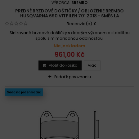
VÝROBCA:
BREMBO
PREDNÉ BRZDOVÉ DOŠTIČKY / OBLOŽENIE BREMBO
HUSQVARNA 690 VITPILEN 701 2018 - SMĚS LA
Recenzia(e):
0
Sintrované brzdové doštičky s dobrým výkonom a stabilitou
spolu s mimoriadnou odolnosťou.
Nie je skladom
961,00 Kč
Vložiť do košíka
Viac
Pridať k porovnaniu
Sada na jeden kotúč