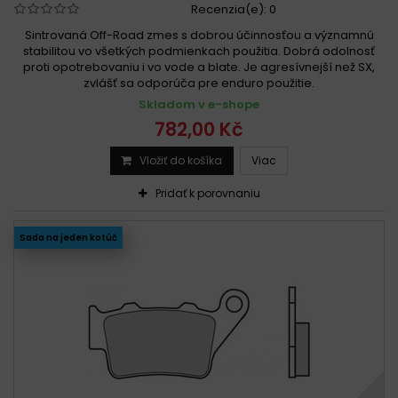
Recenzia(e):
0
Sintrovaná Off-Road zmes s dobrou účinnosťou a významnú
stabilitou vo všetkých podmienkach použitia. Dobrá odolnosť
proti opotrebovaniu i vo vode a blate. Je agresívnejší než SX,
zvlášť sa odporúča pre enduro použitie.
Skladom v e-shope
782,00 Kč
Vložiť do košíka
Viac
Pridať k porovnaniu
Sada na jeden kotúč