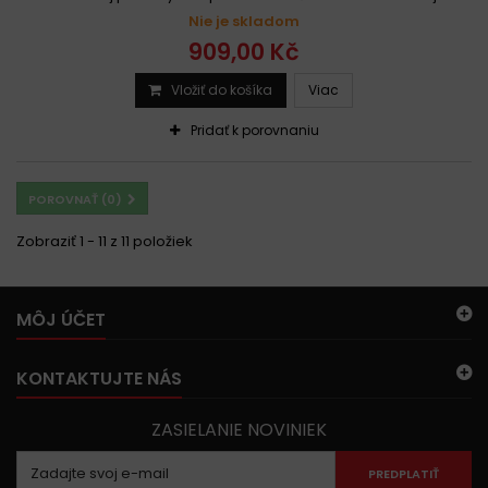
Nie je skladom
909,00 Kč
Vložiť do košíka
Viac
Pridať k porovnaniu
POROVNAŤ (
0
)
Zobraziť 1 - 11 z 11 položiek
MÔJ ÚČET
KONTAKTUJTE NÁS
ZASIELANIE NOVINIEK
PREDPLATIŤ