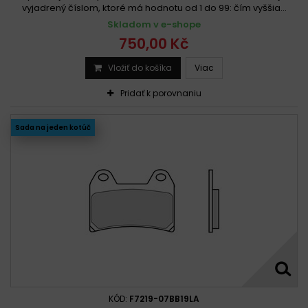
vyjadrený číslom, ktoré má hodnotu od 1 do 99: čím vyššia...
Skladom v e-shope
750,00 Kč
Vložiť do košíka
Viac
Pridať k porovnaniu
Sada na jeden kotúč
KÓD:
F7219-07BB19LA