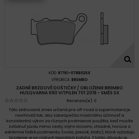
KÓD:
R7151-07BB02SX
VÝROBCA:
BREMBO
ZADNÉ BRZDOVÉ DOŠTIČKY / OBLOŽENIE BREMBO
HUSQVARNA 690 VITPILEN 701 2018 - SMĚS SX
Recenzia(e):
0
Táto sintrovaná zmes určená pre off-road a supermotard je
navrhnutá tak, aby zabezpečila maximálnu účinnosť a
konzistentný výkon za rôznych podmienok použitia, keď musíte
zvládnuť jazdu mimo cesty; inými slovami, chladné, horúce a
extrémne ťažké podmienky (voda, piesok, blato), ktoré vyžadujú
brzdenie aj pri nízkych teplotách kotúča. Z tohto dôvodu je...