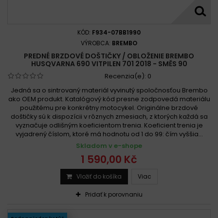
KÓD:
F934-07BB1990
VÝROBCA:
BREMBO
PREDNÉ BRZDOVÉ DOŠTIČKY / OBLOŽENIE BREMBO
HUSQVARNA 690 VITPILEN 701 2018 - SMĚS 90
Recenzia(e):
0
Jedná sa o sintrovaný materiál vyvinutý spoločnosťou Brembo
ako OEM produkt. Katalógový kód presne zodpovedá materiálu
použitému pre konkrétny motocykel. Originálne brzdové
doštičky sú k dispozícii v rôznych zmesiach, z ktorých každá sa
vyznačuje odlišným koeficientom trenia. Koeficient trenia je
vyjadrený číslom, ktoré má hodnotu od 1 do 99: čím vyššia...
Skladom v e-shope
1 590,00 Kč
Vložiť do košíka
Viac
Pridať k porovnaniu