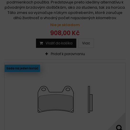
podmienkach použitia. Predstavuje preto ideálny alternatívu k
pôvodným brzdovým doštičkám, ako za studena, tak za horúca.
Táto zmes sa vyznačuje nízkym opotrebením, ktoré zaručuje
dlhú životnosť a vhodný počet najazdených kilometrov.
Nie je skladom
908,00 Kč
Vložiť do košíka
Viac
Pridať k porovnaniu
Sada na jeden kotúč