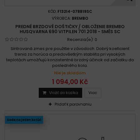
KÓD:
F13214-07BB19SC
VÝROBCA:
BREMBO
PREDNÉ BRZDOVÉ DOŠTIČKY / OBLOŽENIE BREMBO
HUSQVARNA 690 VITPILEN 701 2018 - SMĚS SC
Recenzia(e):
0
Sintrovaná zmes pre použitie v závodoch. Dobrý koeficient
trenia za horúca a predovšetkým stabilita pri vysokých
teplotách umožňujú konzistentné brzdný účinok od začiatku do
posledného kola.
Nie je skladom
1 094,00 Kč
Vložiť do košíka
Viac
Pridať k porovnaniu
Sada na jeden kotúč