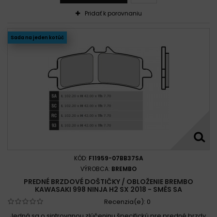
Pridať k porovnaniu
Sada na jeden kotúč
KÓD:
F11959-07BB37SA
VÝROBCA:
BREMBO
PREDNÉ BRZDOVÉ DOŠTIČKY / OBLOŽENIE BREMBO
KAWASAKI 998 NINJA H2 SX 2018 - SMĚS SA
Recenzia(e):
0
Jedná sa o sintrovanou zlúčeninu špecifickú pre predné brzdy,