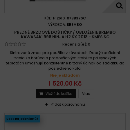
KÓD:
F12610-07BB37SC
VÝROBCA:
BREMBO
PREDNÉ BRZDOVÉ DOŠTIČKY / OBLOŽENIE BREMBO
KAWASAKI 998 NINJA H2 SX 2018 - SMĚS SC
Recenzia(e):
0
Sintrovaná zmes pre použitie v závodoch. Dobrý koeficient
trenia za horúca a predovšetkým stabilita pri vysokých
teplotách umožňujú konzistentné brzdný účinok od začiatku do
posledného kola.
Nie je skladom
1 520,00 Kč
Vložiť do košíka
Viac
Pridať k porovnaniu
Sada na jeden kotúč