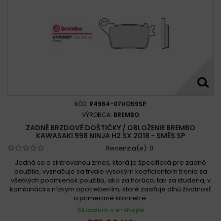
KÓD:
R4964-07HO59SP
VÝROBCA:
BREMBO
ZADNÉ BRZDOVÉ DOŠTIČKY / OBLOŽENIE BREMBO
KAWASAKI 998 NINJA H2 SX 2018 - SMĚS SP
Recenzia(e):
0
Jedná sa o sintrovanou zmes, ktorá je špecifická pre zadné
použitie, vyznačuje sa trvale vysokým koeficientom trenia za
všetkých podmienok použitia, ako za horúca, tak za studena, v
kombinácii s nízkym opotrebením, ktoré zaisťuje dlhú životnosť
a primerané kilometre.
Skladom v e-shope