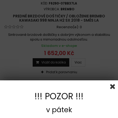
KÓD:
F6290-07BB37LA
VÝROBCA:
BREMBO
PREDNÉ BRZDOVÉ DOŠTIČKY / OBLOŽENIE BREMBO
KAWASAKI 998 NINJA H2 SX 2018 - SMĚS LA
Recenzia(e):
0
Sintrované brzdové doštičky s dobrým výkonom a stabilitou
spolu s mimoriadnou odolnosťou.
Skladom v e-shope
1 652,00 Kč
Vložiť do košíka
Viac
Pridať k porovnaniu
Sada na jeden kotúč
!!! POZOR !!!
v pátek