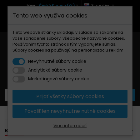
Mena :
Česká Koruna (Kč)
Slovenčina
Tento web využíva cookies
+420 771 127 977 (Po-Pá, 9-12 a 13-17)
info@brzdynamoto.cz
Tieto webové stránky ukladajú v súlade so zákonmi na
vaše zariadenie súbory, všeobecne nazývané cookies.
Používaním týchto stránok s tým vyjadrujete súhlas.
Súbory cookies sa používajú na personalizáciu reklám
Nevyhnutné súbory cookie
Analytické súbory cookie
Košík
0
Produkty
0,00 Kč
Marketingové súbory cookie
Prijať všetky súbory cookies
Povoliť len nevyhnutne nutné cookies
Brzdové doštičky
Kawasaki
998
Viac informácií
BANNER