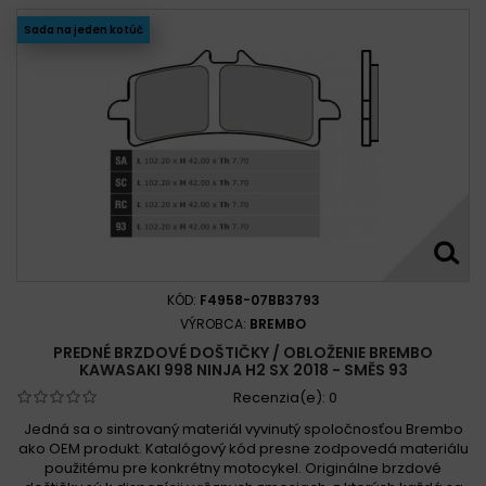
Sada na jeden kotúč
KÓD:
F4958-07BB3793
VÝROBCA:
BREMBO
PREDNÉ BRZDOVÉ DOŠTIČKY / OBLOŽENIE BREMBO
KAWASAKI 998 NINJA H2 SX 2018 - SMĚS 93
Recenzia(e):
0
Jedná sa o sintrovaný materiál vyvinutý spoločnosťou Brembo
ako OEM produkt. Katalógový kód presne zodpovedá materiálu
použitému pre konkrétny motocykel. Originálne brzdové