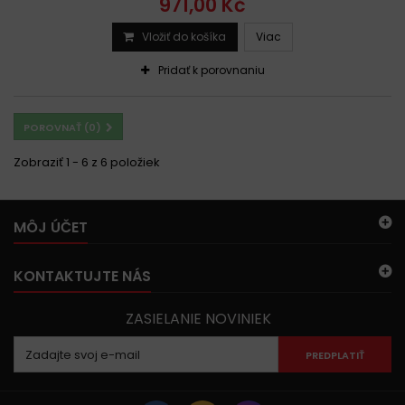
971,00 Kč
Vložiť do košíka
Viac
Pridať k porovnaniu
POROVNAŤ (
0
)
Zobraziť 1 - 6 z 6 položiek
MÔJ ÚČET
KONTAKTUJTE NÁS
ZASIELANIE NOVINIEK
PREDPLATIŤ