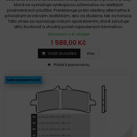
ktorá sa vyznačuje vynikajúcou účinnosťou vo všetkých
podmienkach použitia. Predstavuje preto ideálny alternatívu k
pôvodným brzdovým doštičkám, ako za studena, tak za horúca.
Táto zmes sa vyznačuje nízkym opotrebením, ktoré zaručuje
dlhú životnosť a vhodný počet najazdených kilometrov.
Skladom v e-shope
1 588,00 Kč
Vložiť do košíka
Viac
Pridať k porovnaniu
Sada na jeden kotúč