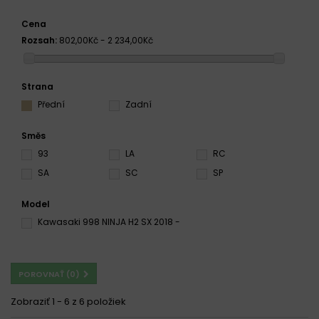
Cena
Rozsah:
802,00Kč - 2 234,00Kč
Strana
Přední
Zadní
Směs
93
LA
RC
SA
SC
SP
Model
Kawasaki 998 NINJA H2 SX 2018 -
POROVNAŤ (
0
)
Zobraziť 1 - 6 z 6 položiek