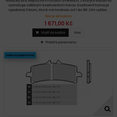
doštičky sú k dispozícii v rôznych zmesiach, z ktorých každá sa
vyznačuje odlišným koeficientom trenia. Koeficient trenia je
vyjadrený číslom, ktoré má hodnotu od 1 do 99: čím vyššia...
Nie je skladom
1 671,00 Kč
Vložiť do košíka
Viac
Pridať k porovnaniu
Sada na jeden kotúč