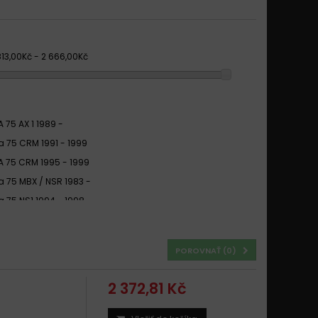
813,00Kč - 2 666,00Kč
 75 AX 1 1989 -
 75 CRM 1991 - 1999
 75 CRM 1995 - 1999
 75 MBX / NSR 1983 -
 75 NS1 1994 - 1998
 75 NS1 REPLICA 1992
 75 SHADOW 1988 -
POROVNAŤ (
0
)
2 372,81 Kč