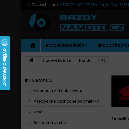
Zavolajte nám:
+420 771 127 977 (Po-Pá, 9-12 a 13-17
BRZDOVÉ DOŠTIČKY
BRZDOVÉ KOT
Brzdové kotúče
Honda
75
INFORMACE
Výmena a vrátenie tovaru
Všeobecné obchodné podmienky
O nás
Zoradiť 
Bezpečná platba