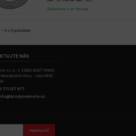
Skladom v e-shope
 - 11 z 11 položiek
KTUJTE NÁS
h s.r.o., V Zátiší 810/1 70900
Mariánské Hory - zde NENÍ
NA
 771 127 977
info@brzdynamoto.cz
PREDPLATIŤ