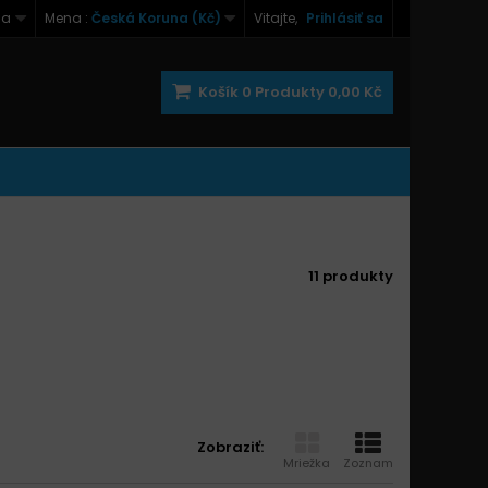
na
Mena :
Česká Koruna (Kč)
Vitajte,
Prihlásiť sa
Košík
0
Produkty
0,00 Kč
11 produkty
Zobraziť:
Mriežka
Zoznam