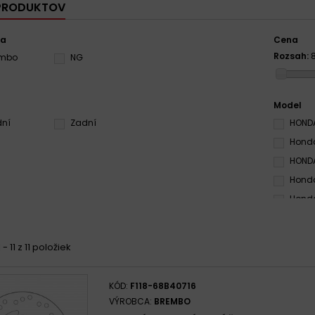
 PRODUKTOV
ca
Cena
Rozsah:
embo
NG
Model
dní
Zadní
HONDA
Honda
HONDA
Honda
Honda
Honda
HONDA
 - 11 z 11 položiek
KÓD:
F118-68B40716
VÝROBCA:
BREMBO