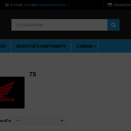
)
E-mail:
info@brzdynamoto.cz
Slovenči
ÚČE
BRZDOVÉ KOMPONENTY
CHÉMIA
75
podľa
--