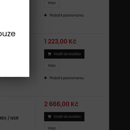
Viac
 : 3,0, Počet
Pridať k porovnaniu
ouze
1 223,00 Kč
Vložiť do košíka
M 1991 -
Viac
 : 3,5, Počet
Pridať k porovnaniu
2 666,00 Kč
Vložiť do košíka
BX / NSR
Viac