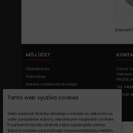
Zobraziť 1
MÔJ ÚČET
KONTA
Objednávky
Corsa Tec
Ostrava-
Dobropisy
PRODEJ
Adresy a fakturačné údaje
Tel:
+420
Osobné údaje
E-mail:
Tento web využíva cookies
Zľavové kupóny
Nastavenia súborov cookie
Tieto webové stránky ukladajú v súlade so zákonmi na
vaše zariadenie súbory, všeobecne nazývané cookies.
Používaním týchto stránok s tým vyjadrujete súhlas.
ZASIELANIE NOVINIEK
Súbory cookies sa používajú na personalizáciu reklám