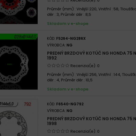
Recenzia(e):
0
Průměr (mm) : Vnější 220, Vnitřní : 58, Tloušťka
děr : 3, Průměr děr : 8,5
Skladom v e-shope
KÓD:
F5264-NG286X
VÝROBCA:
NG
PREDNÝ BRZDOVÝ KOTÚČ NG HONDA 75 NS
1992
Recenzia(e):
0
Průměr (mm) : Vnější 256, Vnitřní : 144, Tloušťk
děr : 4, Průměr děr : 10,5
Skladom v e-shope
KÓD:
F6540-NG792
VÝROBCA:
NG
PREDNÝ BRZDOVÝ KOTÚČ NG HONDA 75 NS
1998
Recenzia(e):
0