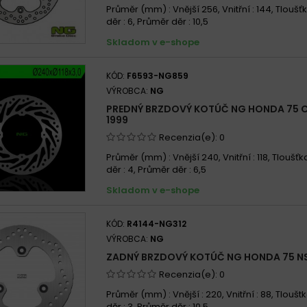
Průměr (mm) : Vnější 256, Vnitřní : 144, Tloušťk
děr : 6, Průměr děr : 10,5
Skladom v e-shope
KÓD:
F6593-NG859
VÝROBCA:
NG
PREDNÝ BRZDOVÝ KOTÚČ NG HONDA 75 CR
1999
Recenzia(e):
0
Průměr (mm) : Vnější 240, Vnitřní : 118, Tloušťka
děr : 4, Průměr děr : 6,5
Skladom v e-shope
KÓD:
R4144-NG312
VÝROBCA:
NG
ZADNÝ BRZDOVÝ KOTÚČ NG HONDA 75 NS1
Recenzia(e):
0
Průměr (mm) : Vnější : 220, Vnitřní : 88, Tlouštk
děr : 3, Průměr děr : 10,5