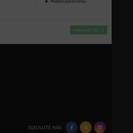
Pridať k porovnaniu
POROVNAŤ (
0
)
SLEDUJTE NÁS