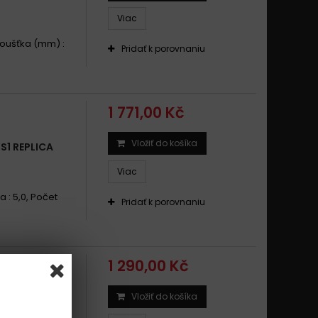
Viac
Tloušťka (mm) :
Pridať k porovnaniu
1 771,00 Kč
Vložiť do košíka
1 REPLICA
Viac
a : 5,0, Počet
Pridať k porovnaniu
1 290,00 Kč
Vložiť do košíka
M 1991 -