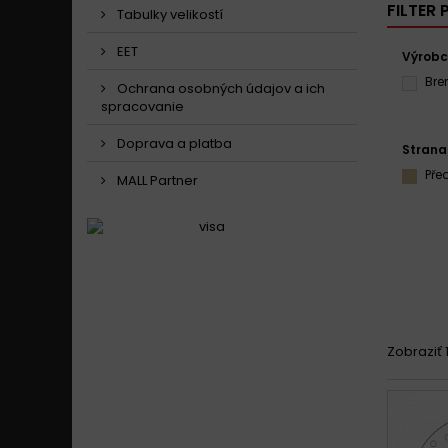
FILTER
Tabulky velikostí
EET
Výrob
Br
Ochrana osobných údajov a ich
spracovanie
Doprava a platba
Strana
Pře
MALL Partner
Zobraziť 1