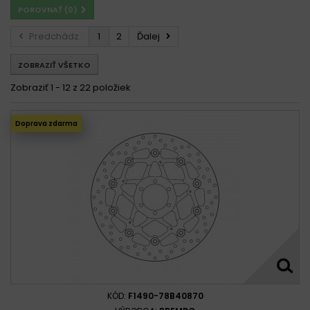
POROVNAŤ (
0
)
Predchádz.
1
2
Ďalej
ZOBRAZIŤ VŠETKO
Zobraziť 1 - 12 z 22 položiek
Doprava zdarma
KÓD:
F1490-78B40870