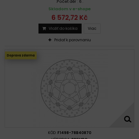
.Počet děr : 6 .
Skladom v e-shope
6 572,72 Kč
Vložiť do košíka
Viac
Pridať k porovnaniu
Doprava zdarma
KÓD:
F1498-78B40870