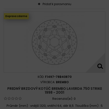
Pridať k porovnaniu
Doprava zdarma
KÓD:
F1497-78B40870
VÝROBCA:
BREMBO
PREDNÝ BRZDOVÝ KOTÚČ BREMBO LAVERDA 750 STRIKE
1998 - 2001
Recenzia(e):
0
Průměr (mm) : vnější 320, vnitřní 64, děr 8,5 .Tloušťka (mm) : 5