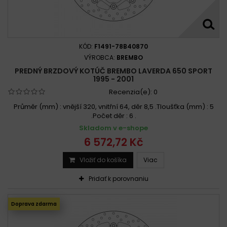
KÓD:
F1491-78B40870
VÝROBCA:
BREMBO
PREDNÝ BRZDOVÝ KOTÚČ BREMBO LAVERDA 650 SPORT
1995 - 2001
Recenzia(e):
0
Průměr (mm) : vnější 320, vnitřní 64, děr 8,5 .Tloušťka (mm) : 5
.Počet děr : 6 .
Skladom v e-shope
6 572,72 Kč
Vložiť do košíka
Viac
Pridať k porovnaniu
Doprava zdarma