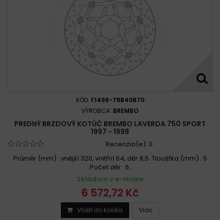
KÓD:
F1496-78B40870
VÝROBCA:
BREMBO
PREDNÝ BRZDOVÝ KOTÚČ BREMBO LAVERDA 750 SPORT
1997 - 1998
Recenzia(e):
0
Průměr (mm) : vnější 320, vnitřní 64, děr 8,5 .Tloušťka (mm) : 5
.Počet děr : 6 .
Skladom v e-shope
6 572,72 Kč
Vložiť do košíka
Viac