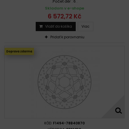
.Počet děr : 6 .
Skladom v e-shope
6 572,72 Kč
Vložiť do košíka
Viac
Pridať k porovnaniu
Doprava zdarma
KÓD:
F1494-78B40870