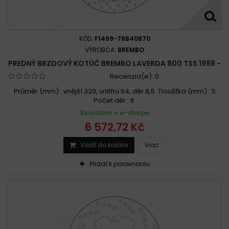
KÓD:
F1499-78B40870
VÝROBCA:
BREMBO
PREDNÝ BRZDOVÝ KOTÚČ BREMBO LAVERDA 800 TSS 1998 -
Recenzia(e):
0
Průměr (mm) : vnější 320, vnitřní 64, děr 8,5 .Tloušťka (mm) : 5
.Počet děr : 6 .
Skladom v e-shope
6 572,72 Kč
Vložiť do košíka
Viac
Pridať k porovnaniu