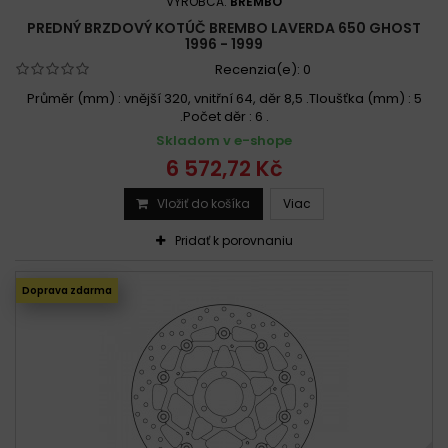
VÝROBCA:
BREMBO
PREDNÝ BRZDOVÝ KOTÚČ BREMBO LAVERDA 650 GHOST
1996 - 1999
Recenzia(e):
0
Průměr (mm) : vnější 320, vnitřní 64, děr 8,5 .Tloušťka (mm) : 5
.Počet děr : 6 .
Skladom v e-shope
6 572,72 Kč
Vložiť do košíka
Viac
Pridať k porovnaniu
Doprava zdarma