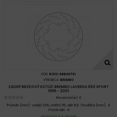
KÓD:
R1012-68B40791
VÝROBCA:
BREMBO
ZADNÝ BRZDOVÝ KOTÚČ BREMBO LAVERDA 650 SPORT
1995 - 2001
Recenzia(e):
0
Průměr (mm) : vnější 245, vnitřní 115, děr 8,5 .Tloušťka (mm) : 4
.Počet děr : 6
Skladom v e-shope