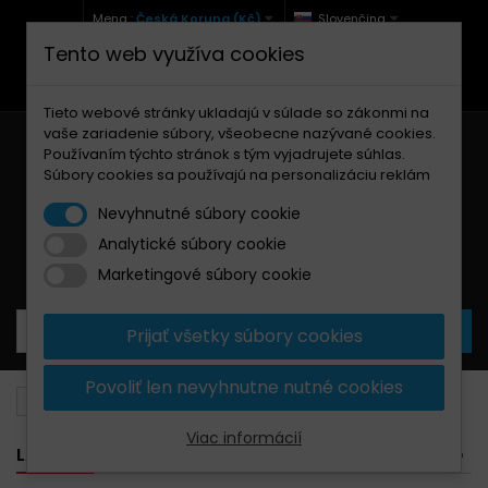
Mena :
Česká Koruna (Kč)
Slovenčina
Tento web využíva cookies
+420 771 127 977 (Po-Pá, 9-12 a 13-17)
info@brzdynamoto.cz
Tieto webové stránky ukladajú v súlade so zákonmi na
vaše zariadenie súbory, všeobecne nazývané cookies.
Používaním týchto stránok s tým vyjadrujete súhlas.
Súbory cookies sa používajú na personalizáciu reklám
Nevyhnutné súbory cookie
Analytické súbory cookie
Košík
0
Produkty
0,00 Kč
Marketingové súbory cookie
Prijať všetky súbory cookies
Povoliť len nevyhnutne nutné cookies
Brzdové kotúče
Laverda
Viac informácií
LAVERDA