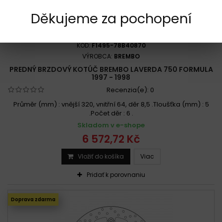
Děkujeme za pochopení
KÓD:
F1495-78B40870
VÝROBCA:
BREMBO
PREDNÝ BRZDOVÝ KOTÚČ BREMBO LAVERDA 750 FORMULA
1997 - 1998
Recenzia(e):
0
Průměr (mm) : vnější 320, vnitřní 64, děr 8,5 .Tloušťka (mm) : 5
.Počet děr : 6 .
Skladom v e-shope
6 572,72 Kč
Vložiť do košíka
Viac
Pridať k porovnaniu
Doprava zdarma