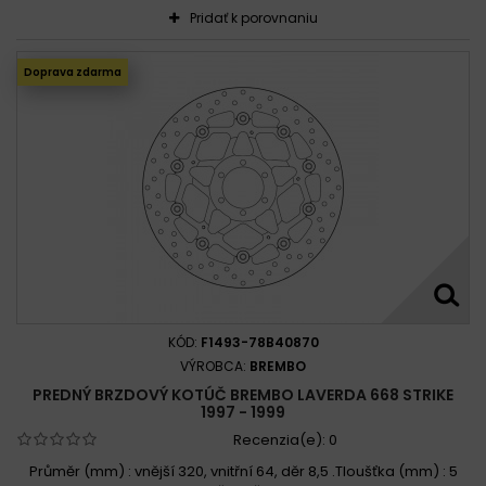
Pridať k porovnaniu
Doprava zdarma
KÓD:
F1493-78B40870
VÝROBCA:
BREMBO
PREDNÝ BRZDOVÝ KOTÚČ BREMBO LAVERDA 668 STRIKE
1997 - 1999
Recenzia(e):
0
Průměr (mm) : vnější 320, vnitřní 64, děr 8,5 .Tloušťka (mm) : 5