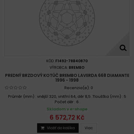
KÓD:
F1492-78B40870
VÝROBCA:
BREMBO
PREDNÝ BRZDOVÝ KOTÚČ BREMBO LAVERDA 668 DIAMANTE
1996 - 1998
Recenzia(e):
0
Průměr (mm) : vnější 320, vnitřní 64, děr 8,5 .Tloušťka (mm) : 5
.Počet děr : 6 .
Skladom v e-shope
6 572,72 Kč
Vložiť do košíka
Viac