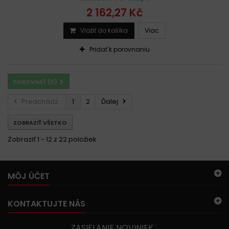
2 162,27 Kč
Vložiť do košíka
Viac
Pridať k porovnaniu
POROVNAŤ (
0
)
Predchádz.
1
2
Ďalej
ZOBRAZIŤ VŠETKO
Zobraziť 1 - 12 z 22 položiek
MÔJ ÚČET
KONTAKTUJTE NÁS
ZASIELANIE NOVINIEK