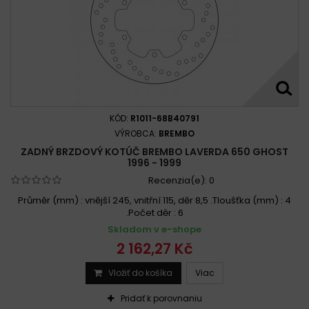
KÓD:
R1011-68B40791
VÝROBCA:
BREMBO
ZADNÝ BRZDOVÝ KOTÚČ BREMBO LAVERDA 650 GHOST
1996 - 1999
Recenzia(e):
0
Průměr (mm) : vnější 245, vnitřní 115, děr 8,5 .Tloušťka (mm) : 4
.Počet děr : 6
Skladom v e-shope
2 162,27 Kč
Vložiť do košíka
Viac
Pridať k porovnaniu