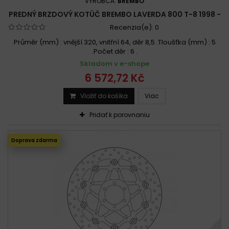
VÝROBCA:
BREMBO
PREDNÝ BRZDOVÝ KOTÚČ BREMBO LAVERDA 800 T-8 1998 -
Recenzia(e):
0
Průměr (mm) : vnější 320, vnitřní 64, děr 8,5 .Tloušťka (mm) : 5
.Počet děr : 6 .
Skladom v e-shope
6 572,72 Kč
Vložiť do košíka
Viac
Pridať k porovnaniu
Doprava zdarma