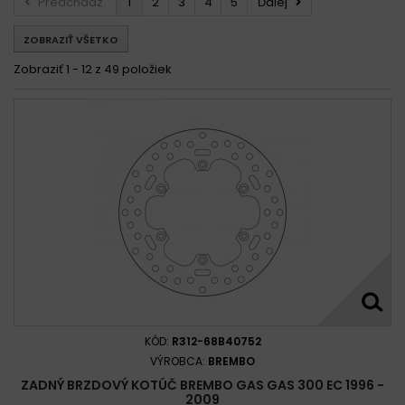
Predchádz.
1
2
3
4
5
Ďalej
GAS GAS 300 EC RACING 2012 -
ZOBRAZIŤ VŠETKO
Gas Gas 300 EC RANGER 2T 2018 - 2020
Gas Gas 300 EC REPLICA FACTORY 2013
Zobraziť 1 - 12 z 49 položiek
Gas Gas 300 EC REPLICA GUILLAUME 2013
Gas Gas 300 ENDURO GP 2018 - 2019
GAS GAS 300 MC 1996 - 2009
Gas Gas 300 TXT 2T / PRO 2T 2014 - 2019
Gas Gas 300 TXT GP / GP 2018 - 2019
Gas Gas 300 TXT RACING 2T 2014 - 2020
Gas Gas 300 TXT REPLICA FACTORY 2013
Gas Gas 300 XC 2T 2018 - 2019
KÓD:
R312-68B40752
VÝROBCA:
BREMBO
ZADNÝ BRZDOVÝ KOTÚČ BREMBO GAS GAS 300 EC 1996 -
2009