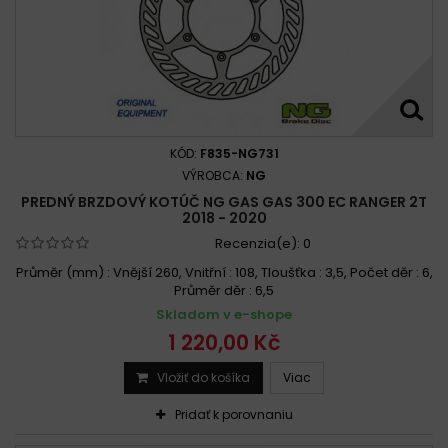
KÓD:
F835-NG731
VÝROBCA:
NG
PREDNÝ BRZDOVÝ KOTÚČ NG GAS GAS 300 EC RANGER 2T
2018 - 2020
Recenzia(e):
0
Průměr (mm) : Vnější 260, Vnitřní : 108, Tloušťka : 3,5, Počet děr : 6,
Průměr děr : 6,5
Skladom v e-shope
1 220,00 Kč
Vložiť do košíka
Viac
Pridať k porovnaniu