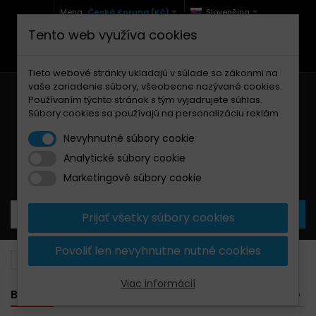
Mena :
Česká Koruna (Kč)
Slovenčina
Tento web využíva cookies
+420 771 127 977 (Po-Pá, 9-12 a 13-17)
info@brzdynamoto.cz
Tieto webové stránky ukladajú v súlade so zákonmi na
vaše zariadenie súbory, všeobecne nazývané cookies.
Používaním týchto stránok s tým vyjadrujete súhlas.
Súbory cookies sa používajú na personalizáciu reklám
Nevyhnutné súbory cookie
Analytické súbory cookie
Košík
0
Produkty
0,00 Kč
Marketingové súbory cookie
Prijať všetky súbory cookies
Povoliť len nevyhnutne nutné cookies
Brzdové kotúče
Gas Gas
300
Viac informácií
BANNER