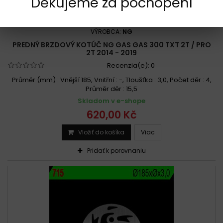
Děkujeme za pochopení
KÓD:
F789-NG715
VÝROBCA:
NG
PREDNÝ BRZDOVÝ KOTÚČ NG GAS GAS 300 TXT 2T / PRO
2T 2014 - 2019
Recenzia(e):
0
Průměr (mm) : Vnější 185, Vnitřní : -, Tloušťka : 3,0, Počet děr : 4,
Průměr děr : 15,5
Skladom v e-shope
620,00 Kč
Vložiť do košíka
Viac
Pridať k porovnaniu