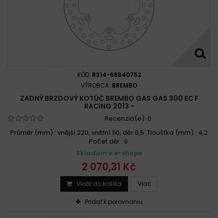
KÓD:
R314-68B40752
VÝROBCA:
BREMBO
ZADNÝ BRZDOVÝ KOTÚČ BREMBO GAS GAS 300 EC F
RACING 2013 -
Recenzia(e):
0
Průměr (mm) : vnější 220, vnitřní 110, děr 6,5 .Tloušťka (mm) : 4,2
.Počet děr : 6 .
Skladom v e-shope
2 070,31 Kč
Vložiť do košíka
Viac
Pridať k porovnaniu