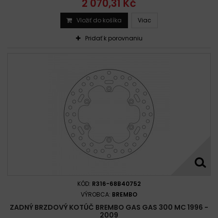
2 070,31 Kč
Vložiť do košíka
Viac
Pridať k porovnaniu
KÓD:
R316-68B40752
VÝROBCA:
BREMBO
ZADNÝ BRZDOVÝ KOTÚČ BREMBO GAS GAS 300 MC 1996 -
2009