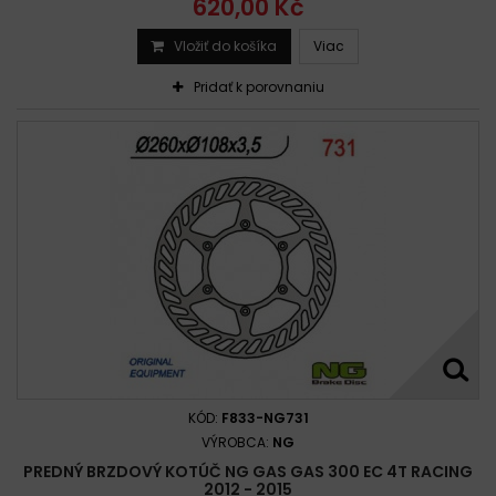
620,00 Kč
Vložiť do košíka
Viac
Pridať k porovnaniu
KÓD:
F833-NG731
VÝROBCA:
NG
PREDNÝ BRZDOVÝ KOTÚČ NG GAS GAS 300 EC 4T RACING
2012 - 2015