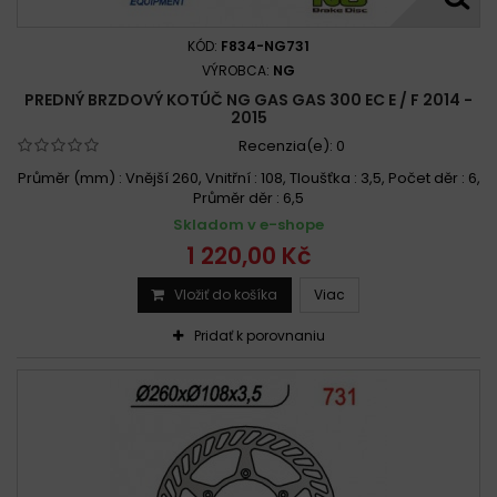
KÓD:
F834-NG731
VÝROBCA:
NG
PREDNÝ BRZDOVÝ KOTÚČ NG GAS GAS 300 EC E / F 2014 -
2015
Recenzia(e):
0
Průměr (mm) : Vnější 260, Vnitřní : 108, Tloušťka : 3,5, Počet děr : 6,
Průměr děr : 6,5
Skladom v e-shope
1 220,00 Kč
Vložiť do košíka
Viac
Pridať k porovnaniu