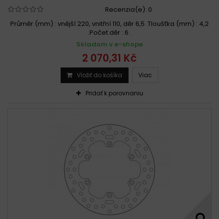
Recenzia(e):
0
Průměr (mm) : vnější 220, vnitřní 110, děr 6,5 .Tloušťka (mm) : 4,2
.Počet děr : 6 .
Skladom v e-shope
2 070,31 Kč
Vložiť do košíka
Viac
Pridať k porovnaniu