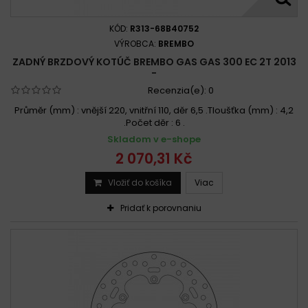
KÓD:
R313-68B40752
VÝROBCA:
BREMBO
ZADNÝ BRZDOVÝ KOTÚČ BREMBO GAS GAS 300 EC 2T 2013
-
Recenzia(e):
0
Průměr (mm) : vnější 220, vnitřní 110, děr 6,5 .Tloušťka (mm) : 4,2
.Počet děr : 6 .
Skladom v e-shope
2 070,31 Kč
Vložiť do košíka
Viac
Pridať k porovnaniu