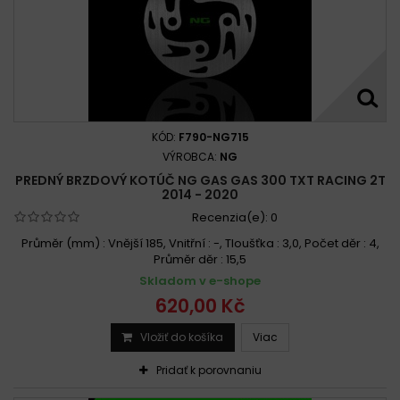
KÓD:
F790-NG715
VÝROBCA:
NG
PREDNÝ BRZDOVÝ KOTÚČ NG GAS GAS 300 TXT RACING 2T
2014 - 2020
Recenzia(e):
0
Průměr (mm) : Vnější 185, Vnitřní : -, Tloušťka : 3,0, Počet děr : 4,
Průměr děr : 15,5
Skladom v e-shope
620,00 Kč
Vložiť do košíka
Viac
Pridať k porovnaniu