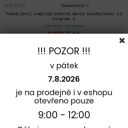
Recenzia(e):
0
Průměr (mm) : vnější 220, vnitřní 110, děr 6,5 .Tloušťka (mm) : 4,2
.Počet děr : 6 .
Skladom v e-shope
2 070,31 Kč
Vložiť do košíka
Viac
!!! POZOR !!!
Pridať k porovnaniu
v pátek
7.8.2026
je na prodejně i v eshopu
otevřeno pouze
9:00 - 12:00