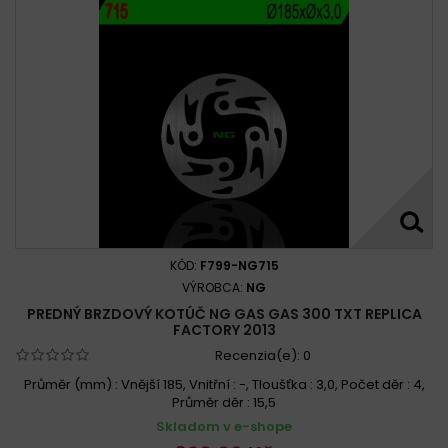
KÓD:
F799-NG715
VÝROBCA:
NG
PREDNÝ BRZDOVÝ KOTÚČ NG GAS GAS 300 TXT REPLICA
FACTORY 2013
Recenzia(e):
0
Průměr (mm) : Vnější 185, Vnitřní : -, Tloušťka : 3,0, Počet děr : 4,
Průměr děr : 15,5
Skladom v e-shope