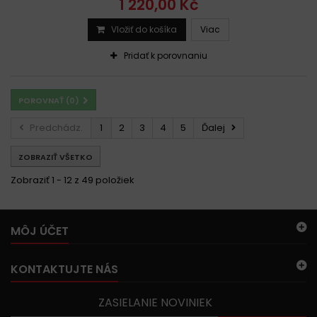
1 220,00 Kč
Vložiť do košíka
Viac
Pridať k porovnaniu
POROVNAŤ (
0
)
Predchádz.
1
2
3
4
5
Ďalej
ZOBRAZIŤ VŠETKO
Zobraziť 1 - 12 z 49 položiek
MÔJ ÚČET
KONTAKTUJTE NÁS
ZASIELANIE NOVINIEK