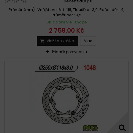
Recenzia(e):
0
Průměr (mm) : Vnější , Vnitřní : 118, Tloušťka : 3,0, Počet děr : 4,
Průměr děr : 9,5
Skladom v e-shope
2 758,00 Kč
Vložiť do košíka
Viac
Pridať k porovnaniu