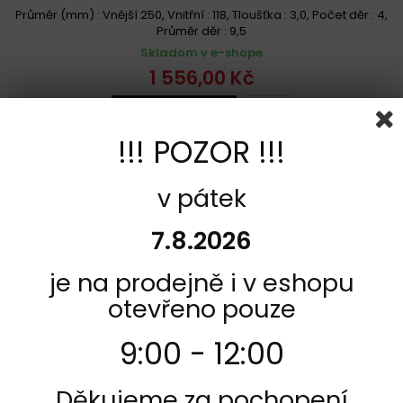
Průměr (mm) : Vnější 250, Vnitřní : 118, Tloušťka : 3,0, Počet děr : 4,
Průměr děr : 9,5
Skladom v e-shope
1 556,00 Kč
Vložiť do košíka
Viac
!!! POZOR !!!
Pridať k porovnaniu
v pátek
7.8.2026
je na prodejně i v eshopu
otevřeno pouze
9:00 - 12:00
Děkujeme za pochopení