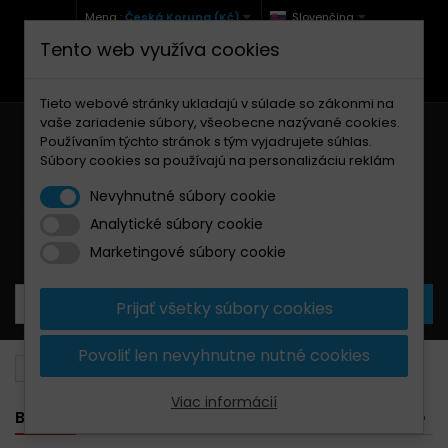
Mena :
Česká Koruna (Kč)
Slovenčina
Tento web využíva cookies
+420 771 127 977 (Po-Pá, 9-12 a 13-17)
info@brzdynamoto.cz
Tieto webové stránky ukladajú v súlade so zákonmi na
vaše zariadenie súbory, všeobecne nazývané cookies.
Používaním týchto stránok s tým vyjadrujete súhlas.
Súbory cookies sa používajú na personalizáciu reklám
Nevyhnutné súbory cookie
Analytické súbory cookie
Košík
0
Produkty
0,00 Kč
Marketingové súbory cookie
Prijať všetky súbory cookies
Povoliť len nevyhnutne nutné cookies
Brzdové kotúče
Suzuki
450
Viac informácií
BANNER