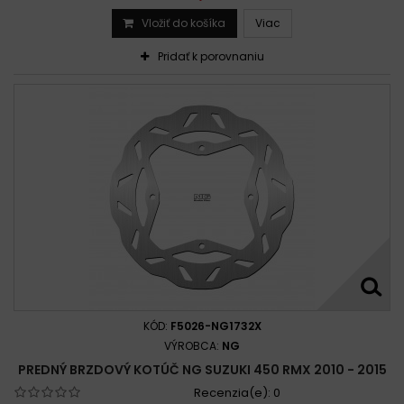
Vložiť do košíka
Viac
Pridať k porovnaniu
KÓD:
F5026-NG1732X
VÝROBCA:
NG
PREDNÝ BRZDOVÝ KOTÚČ NG SUZUKI 450 RMX 2010 - 2015
Recenzia(e):
0