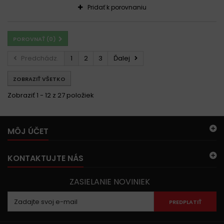
Pridať k porovnaniu
POROVNAŤ (
0
)
Predchádz.
1
2
3
Ďalej
ZOBRAZIŤ VŠETKO
Zobraziť 1 - 12 z 27 položiek
MÔJ ÚČET
KONTAKTUJTE NÁS
ZASIELANIE NOVINIEK
PREDPLATIŤ