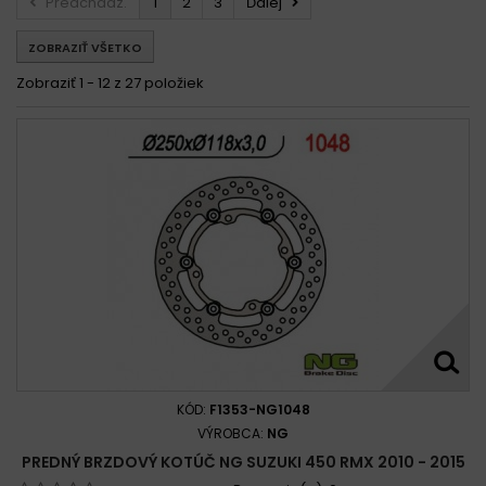
Predchádz.
1
2
3
Ďalej
Suzuki 450 SM Z 4T MOTARD 2018
ZOBRAZIŤ VŠETKO
Zobraziť 1 - 12 z 27 položiek
KÓD:
F1353-NG1048
VÝROBCA:
NG
PREDNÝ BRZDOVÝ KOTÚČ NG SUZUKI 450 RMX 2010 - 2015