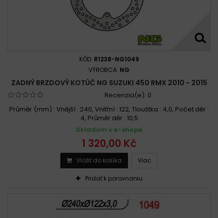
KÓD:
R1238-NG1049
VÝROBCA:
NG
ZADNÝ BRZDOVÝ KOTÚČ NG SUZUKI 450 RMX 2010 - 2015
Recenzia(e):
0
Průměr (mm) : Vnější : 240, Vnitřní : 122, Tlouštka : 4,0, Počet děr :
4, Průměr děr : 10,5
Skladom v e-shope
1 320,00 Kč
Vložiť do košíka
Viac
Pridať k porovnaniu