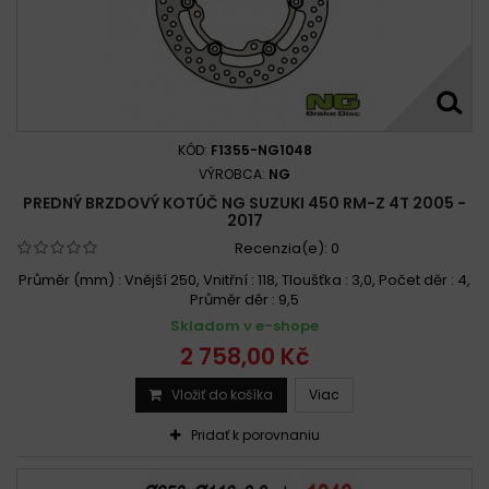
KÓD:
F1355-NG1048
VÝROBCA:
NG
PREDNÝ BRZDOVÝ KOTÚČ NG SUZUKI 450 RM-Z 4T 2005 -
2017
Recenzia(e):
0
Průměr (mm) : Vnější 250, Vnitřní : 118, Tloušťka : 3,0, Počet děr : 4,
Průměr děr : 9,5
Skladom v e-shope
2 758,00 Kč
Vložiť do košíka
Viac
Pridať k porovnaniu