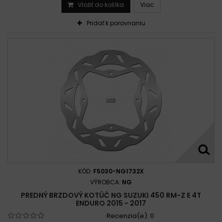
Vložiť do košíka
Viac
Pridať k porovnaniu
KÓD:
F5030-NG1732X
VÝROBCA:
NG
PREDNÝ BRZDOVÝ KOTÚČ NG SUZUKI 450 RM-Z E 4T
ENDURO 2015 - 2017
Recenzia(e):
0