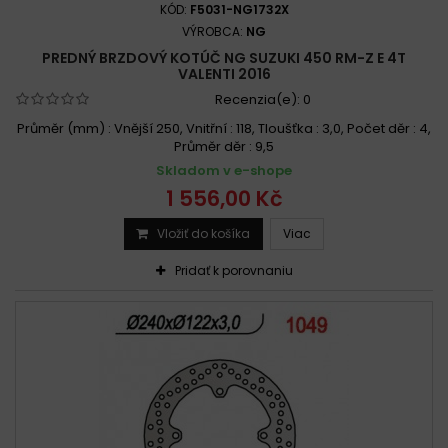
KÓD:
F5031-NG1732X
VÝROBCA:
NG
PREDNÝ BRZDOVÝ KOTÚČ NG SUZUKI 450 RM-Z E 4T
VALENTI 2016
Recenzia(e):
0
Průměr (mm) : Vnější 250, Vnitřní : 118, Tloušťka : 3,0, Počet děr : 4,
Průměr děr : 9,5
Skladom v e-shope
1 556,00 Kč
Vložiť do košíka
Viac
Pridať k porovnaniu