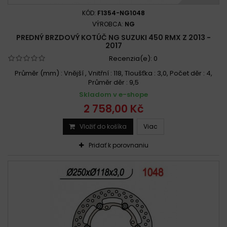
KÓD:
F1354-NG1048
VÝROBCA:
NG
PREDNÝ BRZDOVÝ KOTÚČ NG SUZUKI 450 RMX Z 2013 -
2017
Recenzia(e):
0
Průměr (mm) : Vnější , Vnitřní : 118, Tloušťka : 3,0, Počet děr : 4,
Průměr děr : 9,5
Skladom v e-shope
2 758,00 Kč
Vložiť do košíka
Viac
Pridať k porovnaniu