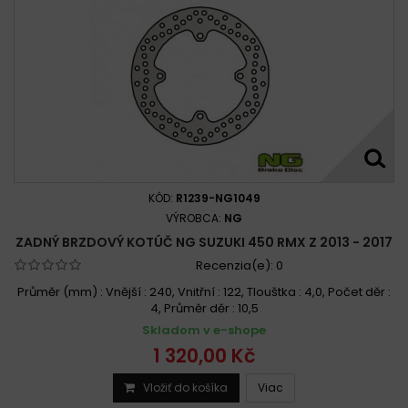
KÓD:
R1239-NG1049
VÝROBCA:
NG
ZADNÝ BRZDOVÝ KOTÚČ NG SUZUKI 450 RMX Z 2013 - 2017
Recenzia(e):
0
Průměr (mm) : Vnější : 240, Vnitřní : 122, Tlouštka : 4,0, Počet děr :
4, Průměr děr : 10,5
Skladom v e-shope
1 320,00 Kč
Vložiť do košíka
Viac