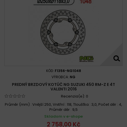
KÓD:
F1356-NG1048
VÝROBCA:
NG
PREDNÝ BRZDOVÝ KOTÚČ NG SUZUKI 450 RM-Z E 4T
VALENTI 2016
Recenzia(e):
0
Průměr (mm) : Vnější 250, Vnitřní : 118, Tloušťka : 3,0, Počet děr : 4,
Průměr děr : 9,5
Skladom v e-shope
2 758,00 Kč