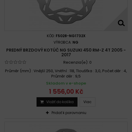
KÓD:
F5028-NG1732X
VÝROBCA:
NG
PREDNÝ BRZDOVÝ KOTÚČ NG SUZUKI 450 RM-Z 4T 2005 -
2017
Recenzia(e):
0
Průměr (mm) : Vnější 250, Vnitřní : 118, Tloušťka : 3,0, Počet děr : 4,
Průměr děr : 9,5
Skladom v e-shope
1 556,00 Kč
Vložiť do košíka
Viac
Pridať k porovnaniu