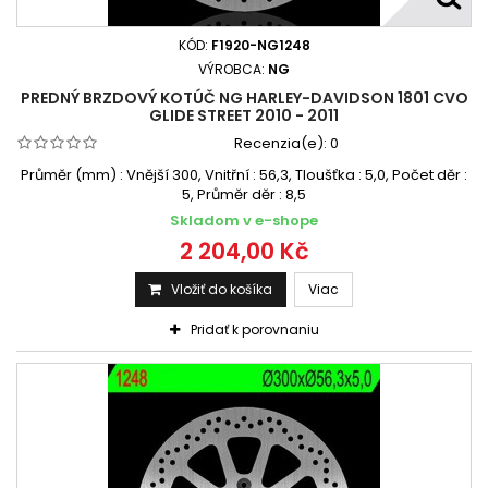
KÓD:
F1920-NG1248
VÝROBCA:
NG
PREDNÝ BRZDOVÝ KOTÚČ NG HARLEY-DAVIDSON 1801 CVO
GLIDE STREET 2010 - 2011
Recenzia(e):
0
Průměr (mm) : Vnější 300, Vnitřní : 56,3, Tloušťka : 5,0, Počet děr :
5, Průměr děr : 8,5
Skladom v e-shope
2 204,00 Kč
Vložiť do košíka
Viac
Pridať k porovnaniu