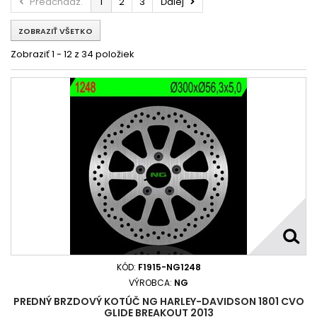
Predchádz.
1
2
3
Ďalej
Harley-Davidson 1801 CVO GLIDE ROAD GLIDE ULTRA 2011
Harley-Davidson 1801 CVO GLIDE SOFTAIL DELUXE 2014 - 2015
ZOBRAZIŤ VŠETKO
Harley-Davidson 1801 CVO GLIDE STREET 2010 - 2011
Zobraziť 1 - 12 z 34 položiek
Harley-Davidson 1801 DYNA FXDLS LOW RIDER S 2016 - 2017
KÓD:
F1915-NG1248
VÝROBCA:
NG
PREDNÝ BRZDOVÝ KOTÚČ NG HARLEY-DAVIDSON 1801 CVO
GLIDE BREAKOUT 2013