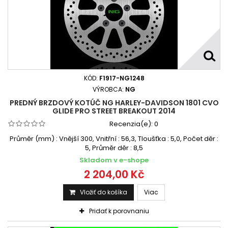
KÓD:
F1917-NG1248
VÝROBCA:
NG
PREDNÝ BRZDOVÝ KOTÚČ NG HARLEY-DAVIDSON 1801 CVO
GLIDE PRO STREET BREAKOUT 2014
Recenzia(e):
0
Průměr (mm) : Vnější 300, Vnitřní : 56,3, Tloušťka : 5,0, Počet děr :
5, Průměr děr : 8,5
Skladom v e-shope
2 204,00 Kč
Vložiť do košíka
Viac
Pridať k porovnaniu