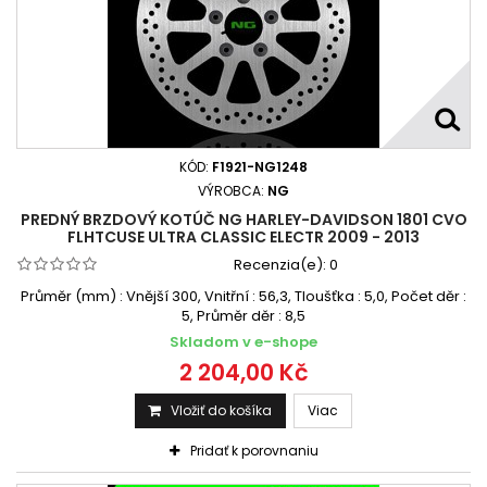
KÓD:
F1921-NG1248
VÝROBCA:
NG
PREDNÝ BRZDOVÝ KOTÚČ NG HARLEY-DAVIDSON 1801 CVO
FLHTCUSE ULTRA CLASSIC ELECTR 2009 - 2013
Recenzia(e):
0
Průměr (mm) : Vnější 300, Vnitřní : 56,3, Tloušťka : 5,0, Počet děr :
5, Průměr děr : 8,5
Skladom v e-shope
2 204,00 Kč
Vložiť do košíka
Viac
Pridať k porovnaniu