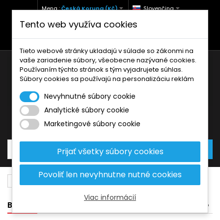
Mena :
Česká Koruna (Kč)
Slovenčina
Tento web využíva cookies
+420 771 127 977 (Po-Pá, 9-12 a 13-17)
info@brzdynamoto.cz
Tieto webové stránky ukladajú v súlade so zákonmi na
vaše zariadenie súbory, všeobecne nazývané cookies.
Používaním týchto stránok s tým vyjadrujete súhlas.
Súbory cookies sa používajú na personalizáciu reklám
Nevyhnutné súbory cookie
Analytické súbory cookie
Košík
0
Produkty
0,00 Kč
Marketingové súbory cookie
Prijať všetky súbory cookies
Povoliť len nevyhnutne nutné cookies
Brzdové kotúče
Harley-Davidson
1801
Viac informácií
BANNER