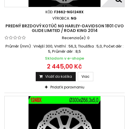
KÓD:
F3662-NG1248X
VÝROBCA:
NG
PREDNÝ BRZDOVÝ KOTÚČ NG HARLEY-DAVIDSON 1801 CVO
GLIDE LIMITED / ROAD KING 2014
Recenzia(e):
0
Průměr (mm) : Vnější 300, Vnitřní : 56,3, Tloušťka : 5,0, Počet děr :
5, Průměr děr : 8,5
Skladom v e-shope
2 445,00 Kč
Vložiť do košíka
Viac
Pridať k porovnaniu