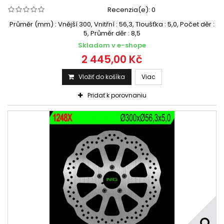
Recenzia(e):
0
Průměr (mm) : Vnější 300, Vnitřní : 56,3, Tloušťka : 5,0, Počet děr :
5, Průměr děr : 8,5
Skladom v e-shope
2 445,00 Kč
Vložiť do košíka
Viac
Pridať k porovnaniu