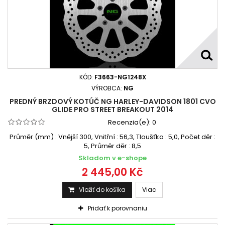
KÓD:
F3663-NG1248X
VÝROBCA:
NG
PREDNÝ BRZDOVÝ KOTÚČ NG HARLEY-DAVIDSON 1801 CVO
GLIDE PRO STREET BREAKOUT 2014
Recenzia(e):
0
Průměr (mm) : Vnější 300, Vnitřní : 56,3, Tloušťka : 5,0, Počet děr :
5, Průměr děr : 8,5
Skladom v e-shope
2 445,00 Kč
Vložiť do košíka
Viac
Pridať k porovnaniu