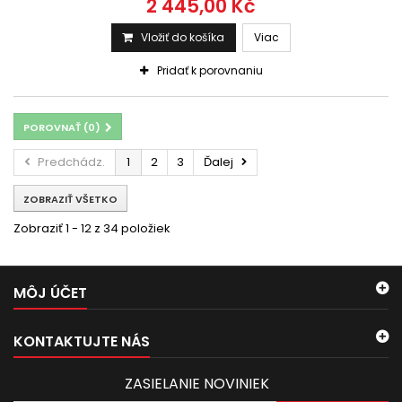
2 445,00 Kč
Vložiť do košíka
Viac
Pridať k porovnaniu
POROVNAŤ (
0
)
Predchádz.
1
2
3
Ďalej
ZOBRAZIŤ VŠETKO
Zobraziť 1 - 12 z 34 položiek
MÔJ ÚČET
KONTAKTUJTE NÁS
ZASIELANIE NOVINIEK