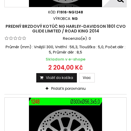
KÓD:
F1916-NG1248
VÝROBCA:
NG
PREDNÝ BRZDOVÝ KOTÚČ NG HARLEY-DAVIDSON 1801 CVO
GLIDE LIMITED / ROAD KING 2014
Recenzia(e):
0
Průměr (mm) : Vnější 300, Vnitřní : 56,3, Tloušťka : 5,0, Počet děr :
5, Průměr děr : 8,5
Skladom v e-shope
2 204,00 Kč
Vložiť do košíka
Viac
Pridať k porovnaniu