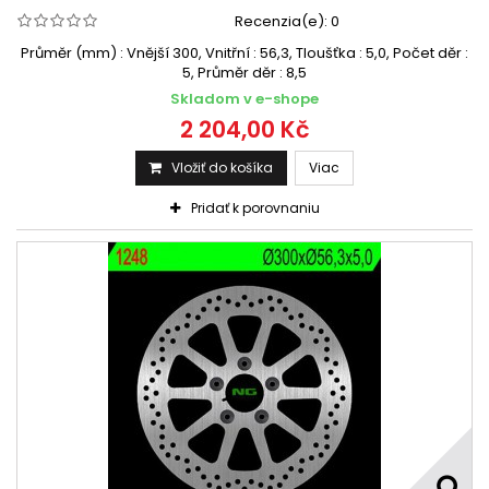
Recenzia(e):
0
Průměr (mm) : Vnější 300, Vnitřní : 56,3, Tloušťka : 5,0, Počet děr :
5, Průměr děr : 8,5
Skladom v e-shope
2 204,00 Kč
Vložiť do košíka
Viac
Pridať k porovnaniu