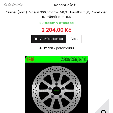
Recenzia(e):
0
Průměr (mm) : Vnější 300, Vnitřní : 56,3, Tloušťka : 5,0, Počet děr :
5, Průměr děr : 8,5
Skladom v e-shope
2 204,00 Kč
Vložiť do košíka
Viac
Pridať k porovnaniu