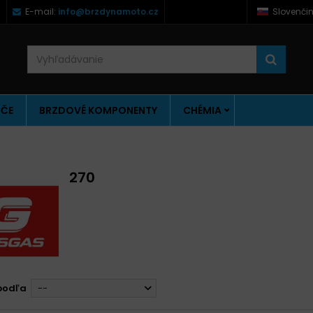
)
E-mail:
info@brzdynamoto.cz
Slovenči
ÚČE
BRZDOVÉ KOMPONENTY
CHÉMIA
270
podľa
--