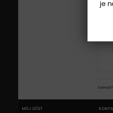
je 
Zobraziť 1
MÔJ ÚČET
KONTA