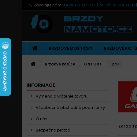
Zavolajte nám:
+420 771 127 977 (Po-Pá, 9-12 a 13-17
BRZDOVÉ DOŠTIČKY
BRZDOVÉ KOT
Brzdové kotúče
Gas Gas
270
INFORMACE
Výmena a vrátenie tovaru
Všeobecné obchodné podmienky
O nás
Zoradiť 
Bezpečná platba