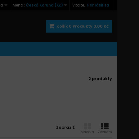
na
Mena :
Česká Koruna (Kč)
Vitajte,
Prihlásiť sa
Košík
0
Produkty
0,00 Kč
2 produkty
Zobraziť:
Mriežka
Zoznam