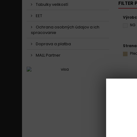
FILTER
Tabulky velikostí
EET
Výrob
NG
Ochrana osobných údajov a ich
spracovanie
Doprava a platba
Strana
Pře
MALL Partner
Zobraziť 1