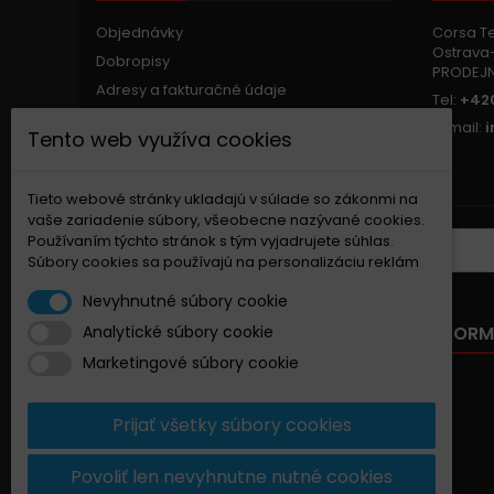
Objednávky
Corsa Tec
Ostrava-
Dobropisy
PRODEJ
Adresy a fakturačné údaje
Tel:
+420
Osobné údaje
E-mail:
Tento web využíva cookies
Zľavové kupóny
Nastavenia súborov cookie
Tieto webové stránky ukladajú v súlade so zákonmi na
vaše zariadenie súbory, všeobecne nazývané cookies.
Používaním týchto stránok s tým vyjadrujete súhlas.
ZASIELANIE NOVINIEK
Súbory cookies sa používajú na personalizáciu reklám
Nevyhnutné súbory cookie
NAŠA PONUKA
INFORM
Analytické súbory cookie
Marketingové súbory cookie
Zľavnené produkty
Nové produkty
Prijať všetky súbory cookies
Najpredávanejšie
Kontaktujte nás
Povoliť len nevyhnutne nutné cookies