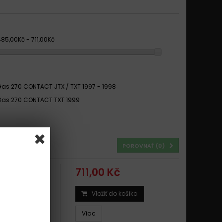
485,00Kč - 711,00Kč
as 270 CONTACT JTX / TXT 1997 - 1998
as 270 CONTACT TXT 1999
POROVNAŤ (
0
)
711,00 Kč
Vložiť do košíka
70 CONTACT
Viac