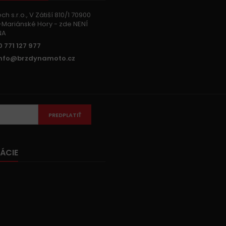
h s.r.o., V Zátiší 810/1 70900
Mariánské Hory - zde NENÍ
NA
 771 127 977
info@brzdynamoto.cz
PREDPLATIŤ
ÁCIE