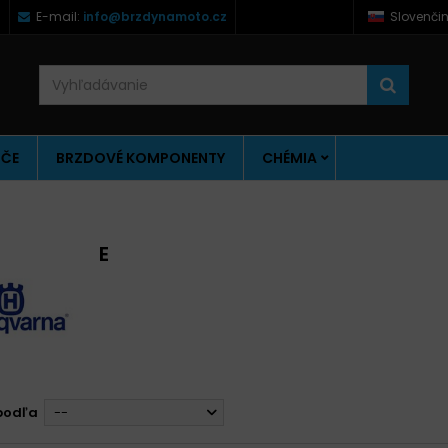
)
E-mail:
info@brzdynamoto.cz
Slovenči
ÚČE
BRZDOVÉ KOMPONENTY
CHÉMIA
E
podľa
--