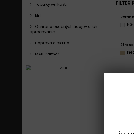
FILTER
Tabulky velikostí
EET
Výrob
NG
Ochrana osobných údajov a ich
spracovanie
Doprava a platba
Strana
Pře
MALL Partner
Zobraziť 1