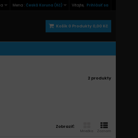
na
Mena :
Česká Koruna (Kč)
Vitajte,
Prihlásiť sa
Košík
0
Produkty
0,00 Kč
2 produkty
Zobraziť:
Mriežka
Zoznam