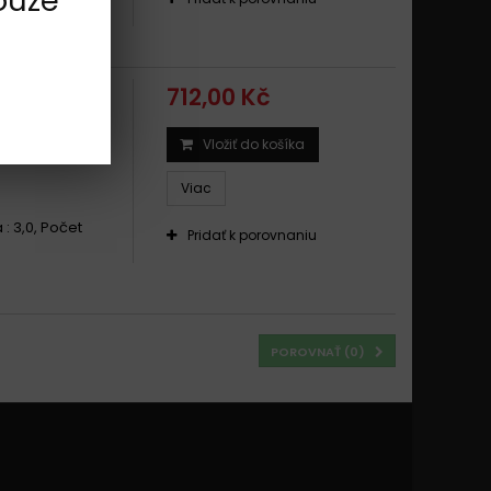
ouze
712,00 Kč
Vložiť do košíka
EE5 2019 -
Viac
 : 3,0, Počet
Pridať k porovnaniu
POROVNAŤ (
0
)