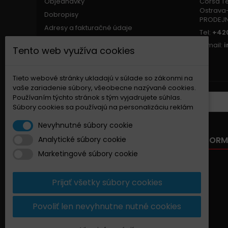
Objednávky
Corsa Tec
Ostrava-
Dobropisy
PRODEJ
Adresy a fakturačné údaje
Tel:
+420
Osobné údaje
E-mail:
Tento web využíva cookies
Zľavové kupóny
Nastavenia súborov cookie
Tieto webové stránky ukladajú v súlade so zákonmi na
vaše zariadenie súbory, všeobecne nazývané cookies.
Používaním týchto stránok s tým vyjadrujete súhlas.
ZASIELANIE NOVINIEK
Súbory cookies sa používajú na personalizáciu reklám
Nevyhnutné súbory cookie
NAŠA PONUKA
INFORM
Analytické súbory cookie
Marketingové súbory cookie
Zľavnené produkty
Nové produkty
Prijať všetky súbory cookies
Najpredávanejšie
Kontaktujte nás
Povoliť len nevyhnutne nutné cookies
Mapa stránky