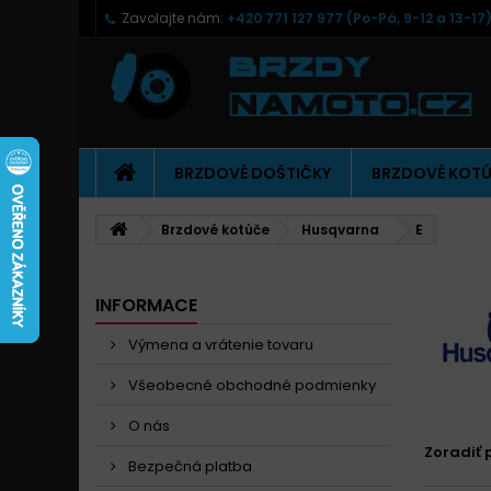
Zavolajte nám:
+420 771 127 977 (Po-Pá, 9-12 a 13-17
BRZDOVÉ DOŠTIČKY
BRZDOVÉ KOT
Brzdové kotúče
Husqvarna
E
INFORMACE
Výmena a vrátenie tovaru
Všeobecné obchodné podmienky
O nás
Zoradiť 
Bezpečná platba