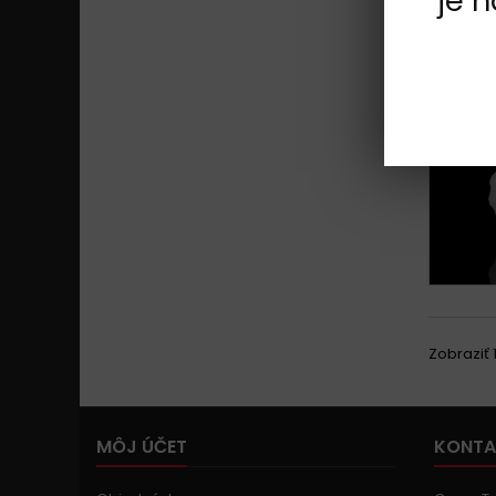
je 
Zobraziť 1
MÔJ ÚČET
KONTA