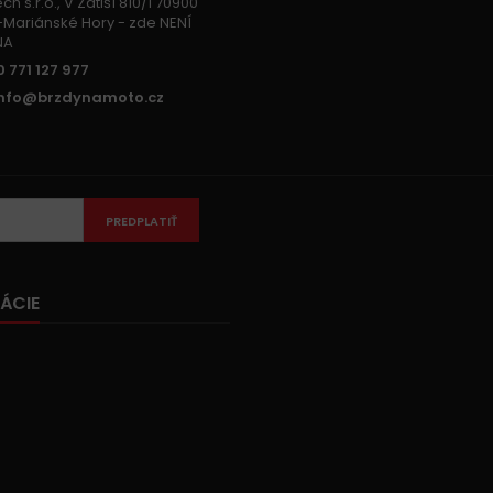
h s.r.o., V Zátiší 810/1 70900
Mariánské Hory - zde NENÍ
NA
 771 127 977
info@brzdynamoto.cz
PREDPLATIŤ
ÁCIE