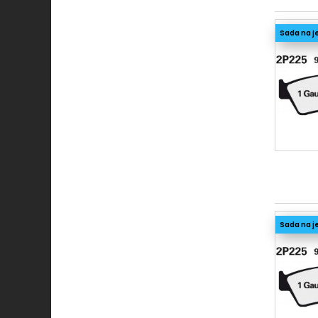
Sada na j
Sada na j