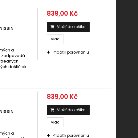
 TRX 450 Foreman ES, Foreman S 1998 - 2004
839,00 Kč
 TRX 450 R, ER 2004 -
 TRX 450 R 2004 -
Vložiť do košíka
NISSIN
 TRX 450 R 2004 - 2009
Viac
 TRX 450 R 2004-2006
 TRX 450 S, ES 1998 - 2002
vných a
Pridať k porovnaniu
mi zodpovedá
 stredných
ých doštičiek
839,00 Kč
Vložiť do košíka
NISSIN
Viac
vných a
Pridať k porovnaniu