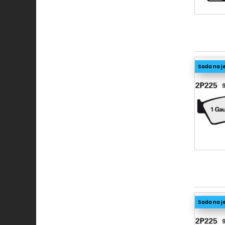
Sada na j
Sada na j