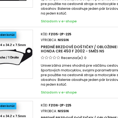
Honda
pre použitie na cestovné stroje a motocykle
Honda
obsahov. Balenie obsahuje jeden pár brzdov
na jeden kotúč.
Honda
Skladom v e-shope
Honda
Honda
KÓD:
F2135-2P-225
eden kotúč
Honda
VÝROBCA:
NISSIN
Honda
PREDNÉ BRZDOVÉ DOŠTIČKY / OBLOŽENIE 
Honda
HONDA CRE 450 F 2002 - SMĚS NS
Honda
Recenzia(e):
0
Honda
Univerzálna zmes vhodná pre väčšinu cesto
športových motocyklov, svojimi parametra
Honda
pre použitie na cestovné stroje a motocykle
Honda
obsahov. Balenie obsahuje jeden pár brzdov
na jeden kotúč.
Honda
Skladom v e-shope
Honda
Honda
KÓD:
F2136-2P-225
eden kotúč
Honda
VÝROBCA:
NISSIN
Honda
PREDNÉ BRZDOVÉ DOŠTIČKY / OBLOŽENIE 