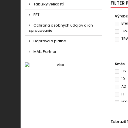
FILTER
Tabulky velikostí
EET
Výrob
Br
Ochrana osobných údajov a ich
spracovanie
Gol
TR
Doprava a platba
MALL Partner
Směs
05
10
AD
HF
MX1
RSI
S33
Zobraziť 1
SI