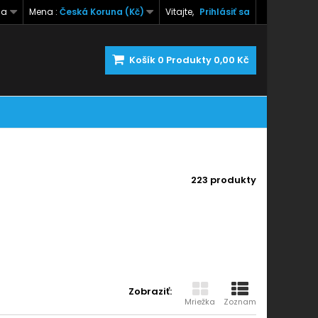
na
Mena :
Česká Koruna (Kč)
Vitajte,
Prihlásiť sa
Košík
0
Produkty
0,00 Kč
223 produkty
Zobraziť:
Mriežka
Zoznam