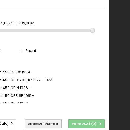
71,00Kč - 1 389,00Kč
í
Zadní
 450 CB DX 1989 -
 450 CB K5, K6, K7 1972 - 1977
 450 CB N 1986 -
 450 CBR SR 1991 -
 450 CB S 1986 -
 450 CB SC NIGHTHAWK 1983 - 1986
 450 CB T 1982 -
Ďalej
ZOBRAZIŤ VŠETKO
POROVNAŤ (
0
)
 450 CM A, C 1982 -