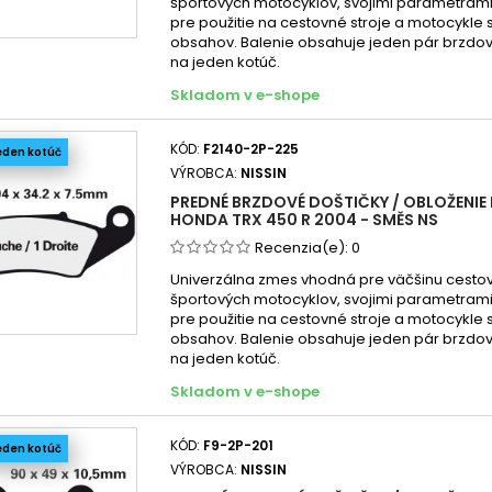
športových motocyklov, svojimi parametra
pre použitie na cestovné stroje a motocykle
obsahov. Balenie obsahuje jeden pár brzdov
na jeden kotúč.
Skladom v e-shope
KÓD:
F2140-2P-225
eden kotúč
VÝROBCA:
NISSIN
PREDNÉ BRZDOVÉ DOŠTIČKY / OBLOŽENIE 
HONDA TRX 450 R 2004 - SMĚS NS
Recenzia(e):
0
Univerzálna zmes vhodná pre väčšinu cesto
športových motocyklov, svojimi parametra
pre použitie na cestovné stroje a motocykle
obsahov. Balenie obsahuje jeden pár brzdov
na jeden kotúč.
Skladom v e-shope
KÓD:
F9-2P-201
eden kotúč
VÝROBCA:
NISSIN