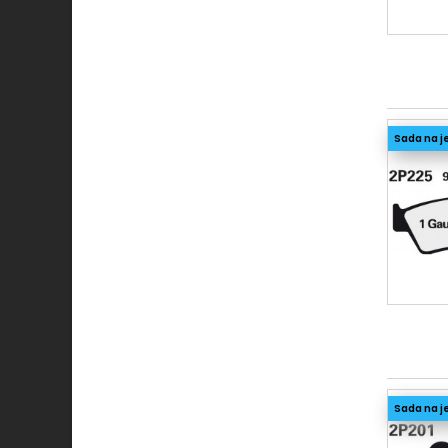
Sada na j
Sada na j