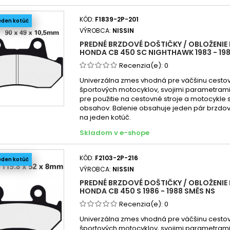
ST
SX
Honda
KÓD:
F1839-2P-201
eden kotúč
X59
Honda
VÝROBCA:
NISSIN
Honda
PREDNÉ BRZDOVÉ DOŠTIČKY / OBLOŽENIE 
Honda
HONDA CB 450 SC NIGHTHAWK 1983 - 198
Honda
Recenzia(e):
0
Honda
Univerzálna zmes vhodná pre väčšinu cesto
športových motocyklov, svojimi parametra
Honda
pre použitie na cestovné stroje a motocykle
Honda
obsahov. Balenie obsahuje jeden pár brzdov
na jeden kotúč.
Honda
Skladom v e-shope
Honda
Honda
KÓD:
F2103-2P-216
eden kotúč
Honda
VÝROBCA:
NISSIN
Honda
PREDNÉ BRZDOVÉ DOŠTIČKY / OBLOŽENIE 
Honda
HONDA CB 450 S 1986 - 1988 SMĚS NS
Honda
Recenzia(e):
0
Honda
Univerzálna zmes vhodná pre väčšinu cesto
športových motocyklov, svojimi parametra