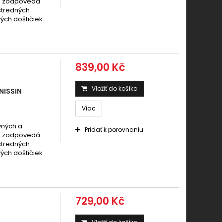
mi zodpovedá
 stredných
ých doštičiek
839,00 Kč
Vložiť do košíka
NISSIN
Viac
vných a
Pridať k porovnaniu
mi zodpovedá
 stredných
ých doštičiek
729,00 Kč