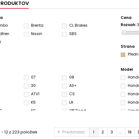
 PRODUKTOV
ca
Cena
Rozsah:
3
embo
Brenta
CL Brakes
dfren
Nissin
SBS
W
Strana
Předn
Model
07
08
Honda
30
A3+
Honda
ATV1
CS
Honda
K5
LA
Honda
0
NS
Off Road
Honda
S3
S4
Honda
SA
SD
Honda
 - 12 z 223 položiek
Predchádz.
1
2
3
...
19
Sinter
SP
Honda