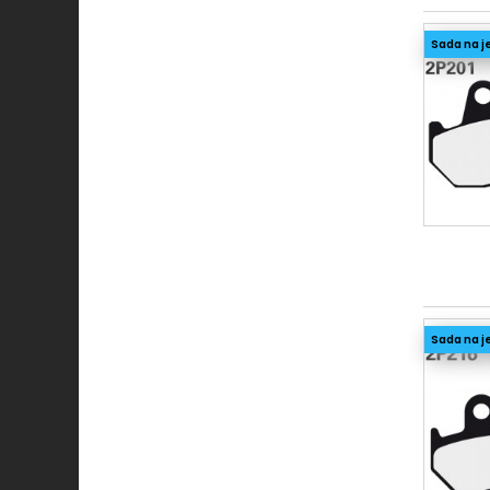
SS
Sada na j
TT
Sada na j