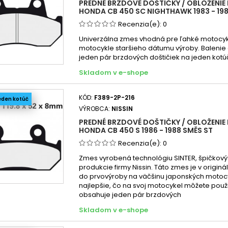
PREDNÉ BRZDOVÉ DOŠTIČKY / OBLOŽENIE 
HONDA CB 450 SC NIGHTHAWK 1983 - 198
Recenzia(e):
0
Univerzálna zmes vhodná pre ľahké motocykl
motocykle staršieho dátumu výroby. Balenie
jeden pár brzdových doštičiek na jeden kotú
Skladom v e-shope
KÓD:
F389-2P-216
eden kotúč
VÝROBCA:
NISSIN
PREDNÉ BRZDOVÉ DOŠTIČKY / OBLOŽENIE 
HONDA CB 450 S 1986 - 1988 SMĚS ST
Recenzia(e):
0
Zmes vyrobená technológiu SINTER, špičkový
produkcie firmy Nissin. Táto zmes je v origin
do prvovýroby na väčšinu japonských motocy
najlepšie, čo na svoj motocykel môžete použi
obsahuje jeden pár brzdových
Skladom v e-shope