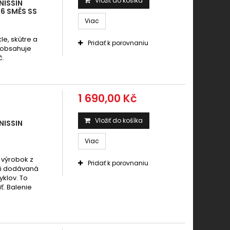
Vložiť do košíka
NISSIN
6 SMĚS SS
Viac
e, skútre a
Pridať k porovnaniu
 obsahuje
č.
1 690,00 Kč
Vložiť do košíka
NISSIN
Viac
 výrobok z
Pridať k porovnaniu
áli dodávaná
klov. To
ť. Balenie