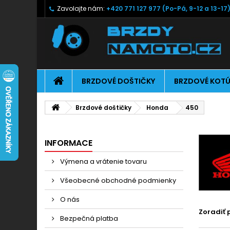
Zavolajte nám:
+420 771 127 977 (Po-Pá, 9-12 a 13-17
BRZDOVÉ DOŠTIČKY
BRZDOVÉ KOT
Brzdové doštičky
Honda
450
INFORMACE
Výmena a vrátenie tovaru
Všeobecné obchodné podmienky
O nás
Zoradiť 
Bezpečná platba