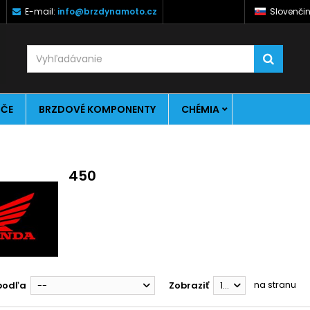
)
E-mail:
info@brzdynamoto.cz
Slovenči
ÚČE
BRZDOVÉ KOMPONENTY
CHÉMIA
450
na stranu
podľa
--
Zobraziť
12