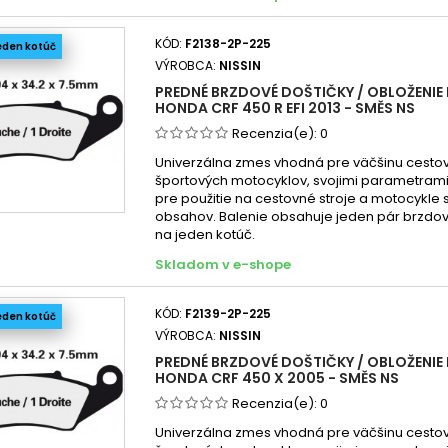
Honda
KÓD:
F2138-2P-225
eden kotúč
Honda
VÝROBCA:
NISSIN
Honda
PREDNÉ BRZDOVÉ DOŠTIČKY / OBLOŽENIE 
Honda
HONDA CRF 450 R EFI 2013 - SMĚS NS
Honda
Recenzia(e):
0
Honda
Univerzálna zmes vhodná pre väčšinu cesto
športových motocyklov, svojimi parametra
pre použitie na cestovné stroje a motocykle
obsahov. Balenie obsahuje jeden pár brzdov
na jeden kotúč.
Skladom v e-shope
KÓD:
F2139-2P-225
eden kotúč
VÝROBCA:
NISSIN
PREDNÉ BRZDOVÉ DOŠTIČKY / OBLOŽENIE 
HONDA CRF 450 X 2005 - SMĚS NS
Recenzia(e):
0
Univerzálna zmes vhodná pre väčšinu cesto