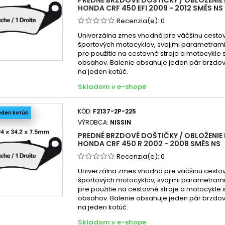
Honda
HONDA CRF 450 EFI 2009 - 2012 SMĚS NS
Honda
Recenzia(e):
0
Honda
Univerzálna zmes vhodná pre väčšinu cesto
športových motocyklov, svojimi parametra
Honda
pre použitie na cestovné stroje a motocykle
Honda
obsahov. Balenie obsahuje jeden pár brzdov
na jeden kotúč.
Honda
Skladom v e-shope
Honda
Honda
KÓD:
F2137-2P-225
eden kotúč
Honda
VÝROBCA:
NISSIN
Honda
PREDNÉ BRZDOVÉ DOŠTIČKY / OBLOŽENIE 
Honda
HONDA CRF 450 R 2002 - 2008 SMĚS NS
Honda
Recenzia(e):
0
Honda
Univerzálna zmes vhodná pre väčšinu cesto
športových motocyklov, svojimi parametra
Honda
pre použitie na cestovné stroje a motocykle
Honda
obsahov. Balenie obsahuje jeden pár brzdov
na jeden kotúč.
Honda
Skladom v e-shope
Honda