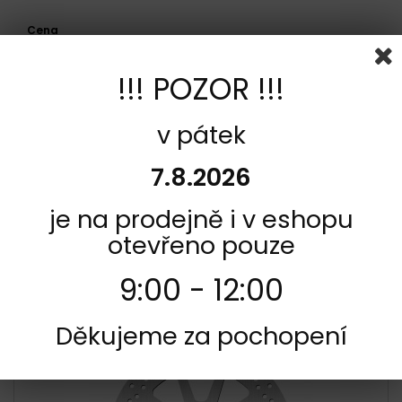
Cena
Rozsah:
2 163,00Kč - 2 618,00Kč
!!! POZOR !!!
Strana
v pátek
Zadní
7.8.2026
Model
Harley-Davidson 494 XG STREET 500 2016 - 2017
je na prodejně i v eshopu
otevřeno pouze
POROVNAŤ (
0
)
9:00 - 12:00
Zobraziť 1 - 1 z 1 položky
Děkujeme za pochopení