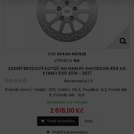
KÓD:
R3440-NG1525
VÝROBCA:
NG
ZADNÝ BRZDOVÝ KOTÚČ NG HARLEY-DAVIDSON 494 XG
STREET 500 2016 - 2017
Recenzia(e):
0
Průměr (mm) : Vnější : 300, Vnitřní : 56,3, Tlouštka : 6,2, Počet děr :
5, Průměr děr : 10,5
Skladom v e-shope
2 618,00 Kč
Vložiť do košíka
Viac
Pridať k porovnaniu