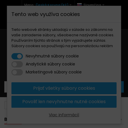
Mena :
Česká Koruna (Kč)
Slovenčina
Tento web využíva cookies
+420 771 127 977 (Po-Pá, 9-12 a 13-17)
info@brzdynamoto.cz
Tieto webové stránky ukladajú v súlade so zákonmi na
vaše zariadenie súbory, všeobecne nazývané cookies.
Používaním týchto stránok s tým vyjadrujete súhlas.
Súbory cookies sa používajú na personalizáciu reklám
Nevyhnutné súbory cookie
Analytické súbory cookie
Košík
0
Produkty
0,00 Kč
Marketingové súbory cookie
Prijať všetky súbory cookies
Povoliť len nevyhnutne nutné cookies
Brzdové kotúče
Harley-Davidson
494
Viac informácií
BANNER