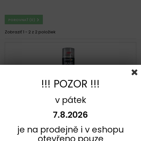
POROVNAŤ (
0
)
Zobraziť 1 - 2 z 2 položiek
!!! POZOR !!!
v pátek
7.8.2026
je na prodejně i v eshopu
KÓD:
011.090514D
VÝROBCA:
MOTIP
otevřeno pouze