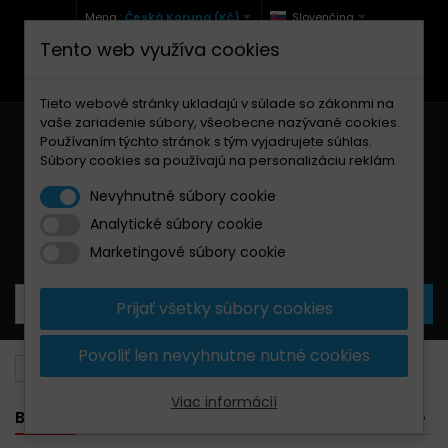
Mena :
Česká Koruna (Kč)
Slovenčina
Tento web využíva cookies
+420 771 127 977 (Po-Pá, 9-12 a 13-17)
info@brzdynamoto.cz
Tieto webové stránky ukladajú v súlade so zákonmi na
vaše zariadenie súbory, všeobecne nazývané cookies.
Používaním týchto stránok s tým vyjadrujete súhlas.
Súbory cookies sa používajú na personalizáciu reklám
Nevyhnutné súbory cookie
Analytické súbory cookie
Košík
0
Produkty
0,00 Kč
Marketingové súbory cookie
Prijať všetky súbory cookies
Povoliť len nevyhnutne nutné cookies
Chémia
Čističe bŕzd
Viac informácií
BANNER