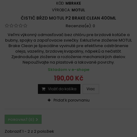
KÓD:
MBRAKE
VÝROBCA:
MOTUL
ČISTIČ BŔZD MOTUL P2 BRAKE CLEAN 400ML
Recenzia(e):
0
Veľmi výkonný odmasťovač bez chlóru pre brzdové kotúče a
bubny, spojky a zapaľovacie sviečky. Exkluzívne zloženie MOTUL
Brake Clean je špeciálne vyvinuté pre efektívne odstránenie
oleja, vazelíny, brzdovej kvapaliny, nápeků a nečistôt.
Zjednodušuje zloženie a rozloženie mechanických dielov.
Nepoužívajte na plastové a lakované povrchy.
Skladom v e-shope
190,00 Kč
Vložiť do košíka
Viac
Pridať k porovnaniu
POROVNAŤ (
0
)
Zobraziť 1 - 2 z 2 položiek