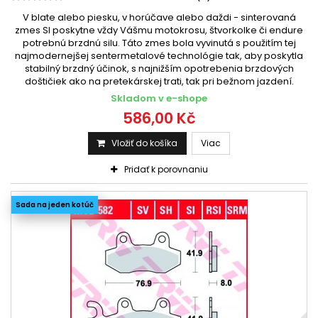
V blate alebo piesku, v horúčave alebo daždi - sinterovaná
zmes SI poskytne vždy Vášmu motokrosu, štvorkolke či endure
potrebnú brzdnú silu. Táto zmes bola vyvinutá s použitím tej
najmodernejšej sentermetalové technológie tak, aby poskytla
stabilný brzdný účinok, s najnižším opotrebenia brzdových
doštičiek ako na pretekárskej trati, tak pri bežnom jazdení.
Skladom v e-shope
586,00 Kč
Vložiť do košíka
Viac
Pridať k porovnaniu
Sada na jeden kotúč