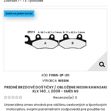
Zobraziť 1 - 7 z 7 položiek
Sada na jeden kotúč
KÓD:
F1955-2P-211
VÝROBCA:
NISSIN
PREDNÉ BRZDOVÉ DOŠTIČKY / OBLOŽENIE NISSIN KAWASAKI
KLX 140 , L 2008 - SMĚS NS
Recenzia(e):
0
Univerzálna zmes vhodná pre väčšinu cestovných a športových
motocyklov, svojimi parametrami zodpovedá pre použitie na