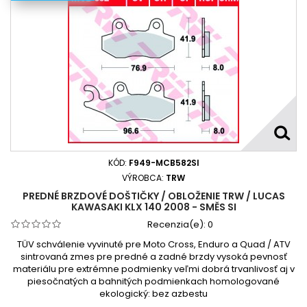
KÓD:
F949-MCB582SI
VÝROBCA:
TRW
PREDNÉ BRZDOVÉ DOŠTIČKY / OBLOŽENIE TRW / LUCAS
KAWASAKI KLX 140 2008 - SMĚS SI
Recenzia(e):
0
TÜV schválenie vyvinuté pre Moto Cross, Enduro a Quad / ATV
sintrovaná zmes pre predné a zadné brzdy vysoká pevnosť
materiálu pre extrémne podmienky veľmi dobrá trvanlivosť aj v
piesočnatých a bahnitých podmienkach homologované
ekologický: bez azbestu