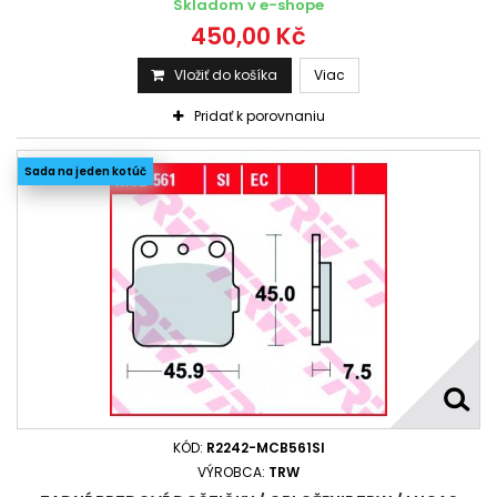
Skladom v e-shope
450,00 Kč
Vložiť do košíka
Viac
Pridať k porovnaniu
Sada na jeden kotúč
KÓD:
R2242-MCB561SI
VÝROBCA:
TRW