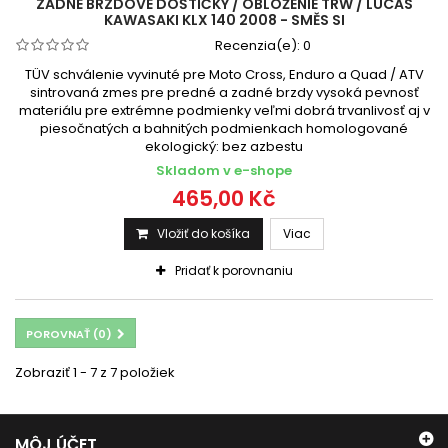
ZADNÉ BRZDOVÉ DOŠTIČKY / OBLOŽENIE TRW / LUCAS
KAWASAKI KLX 140 2008 - SMĚS SI
Recenzia(e):
0
TÜV schválenie vyvinuté pre Moto Cross, Enduro a Quad / ATV
sintrovaná zmes pre predné a zadné brzdy vysoká pevnosť
materiálu pre extrémne podmienky veľmi dobrá trvanlivosť aj v
piesočnatých a bahnitých podmienkach homologované
ekologický: bez azbestu
Skladom v e-shope
465,00 Kč
Vložiť do košíka
Viac
Pridať k porovnaniu
POROVNAŤ (
0
)
Zobraziť 1 - 7 z 7 položiek
MÔJ ÚČET