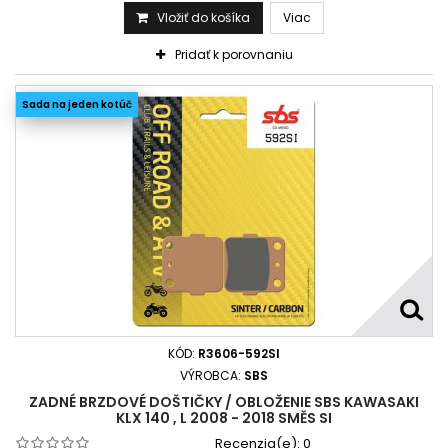
Vložiť do košíka
Viac
Pridať k porovnaniu
Sada na jeden kotúč
KÓD:
R3606-592SI
VÝROBCA:
SBS
ZADNÉ BRZDOVÉ DOŠTIČKY / OBLOŽENIE SBS KAWASAKI
KLX 140 , L 2008 - 2018 SMĚS SI
Recenzia(e):
0