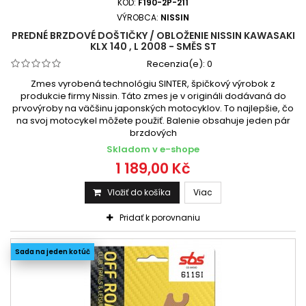
KÓD:
F190-2P-211
VÝROBCA:
NISSIN
PREDNÉ BRZDOVÉ DOŠTIČKY / OBLOŽENIE NISSIN KAWASAKI
KLX 140 , L 2008 - SMĚS ST
Recenzia(e):
0
Zmes vyrobená technológiu SINTER, špičkový výrobok z
produkcie firmy Nissin. Táto zmes je v origináli dodávaná do
prvovýroby na väčšinu japonských motocyklov. To najlepšie, čo
na svoj motocykel môžete použiť. Balenie obsahuje jeden pár
brzdových
Skladom v e-shope
1 189,00 Kč
Vložiť do košíka
Viac
Pridať k porovnaniu
Sada na jeden kotúč