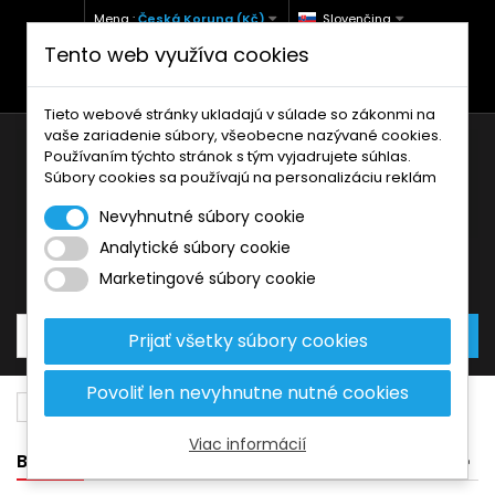
Mena :
Česká Koruna (Kč)
Slovenčina
Tento web využíva cookies
+420 771 127 977 (Po-Pá, 9-12 a 13-17)
info@brzdynamoto.cz
Tieto webové stránky ukladajú v súlade so zákonmi na
vaše zariadenie súbory, všeobecne nazývané cookies.
Používaním týchto stránok s tým vyjadrujete súhlas.
Súbory cookies sa používajú na personalizáciu reklám
Nevyhnutné súbory cookie
Analytické súbory cookie
Košík
0
Produkty
0,00 Kč
Marketingové súbory cookie
Prijať všetky súbory cookies
Povoliť len nevyhnutne nutné cookies
Brzdové doštičky
Kawasaki
140
Viac informácií
BANNER