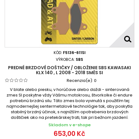
KÓD:
F5136-611SI
VÝROBCA:
SBS
PREDNÉ BRZDOVÉ DOŠTIČKY / OBLOŽENIE SBS KAWASAKI
KLX 140 , L 2008 - 2018 SMĚS SI
Recenzia(e):
0
V blate alebo piesku, v horúčave alebo daždi - sinterovaná
zmes SI poskytne vždy Vášmu motokrosu, štvorkolke či endure
potrebnú brzdnú silu. Táto zmes bola vyvinutá s použitím tej
najmodernejšej sentermetalové technológie tak, aby poskytla
stabilný brzdný účinok, s najnižším opotrebenia brzdových
doštičiek ako na pretekárskej trati, tak pri bežnom jazdení.
Skladom v e-shope
653,00 Kč