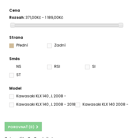
Cena
Rozsah:
371,00Kč - 1 189,00Kč
Strana
Přední
Zadní
Směs
NS
RSI
SI
ST
Model
Kawasaki KLX 140 , L 2008 -
Kawasaki KLX 140 , L 2008 - 2018
Kawasaki KLX 140 2008 -
POROVNAŤ (
0
)