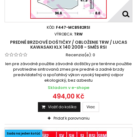
KÓD:
F447-MCB582RSI
VÝROBCA:
TRW
PREDNÉ BRZDOVÉ DOŠTIČKY / OBLOŽENIE TRW / LUCAS
KAWASAKI KLX 140 2008 - SMĚS RSI
Recenzia(e):
0
len pre závodné použitie závodné doštičky pre terénne použitie
prvotriedne sintrovaná zmes pre predné a zadné brzdy
predvídateľný a spoľahlivý výkon vysoký tepelný odpor
ekologický, bez azbestu
Skladom v e-shope
494,00 Kč
Vložiť do košíka
Viac
Pridať k porovnaniu
Sada na jeden kotúč