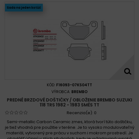
Sada na jeden kotúč
KÓD:
F16093-07KS04TT
VÝROBCA:
BREMBO
PREDNÉ BRZDOVÉ DOŠTIČKY / OBLOŽENIE BREMBO SUZUKI
118 TRS 1982 - 1983 SMĚS TT
Recenzia(e):
0
Semi-metallic Carbon Ceramic zmes, ktorá tvorí túto doštičku,
je tiež vhodná pre použitie v teréne. Je to vysoko modulovateľný
materiál, vytvorený pre prácu v suchom i mokrom prostredí. Je
obzvlášť účinný v zlých situáciách, kedy je vyžadovaná vysoká