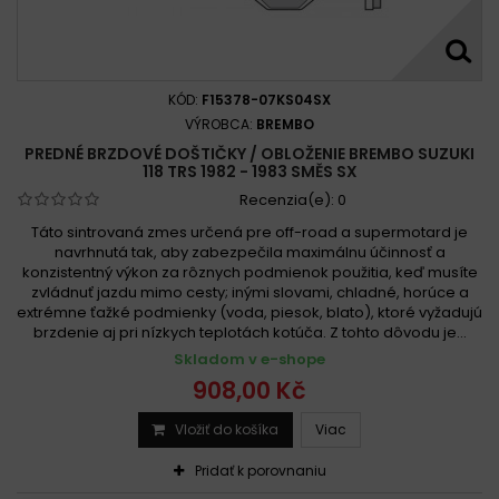
KÓD:
F15378-07KS04SX
VÝROBCA:
BREMBO
PREDNÉ BRZDOVÉ DOŠTIČKY / OBLOŽENIE BREMBO SUZUKI
118 TRS 1982 - 1983 SMĚS SX
Recenzia(e):
0
Táto sintrovaná zmes určená pre off-road a supermotard je
navrhnutá tak, aby zabezpečila maximálnu účinnosť a
konzistentný výkon za rôznych podmienok použitia, keď musíte
zvládnuť jazdu mimo cesty; inými slovami, chladné, horúce a
extrémne ťažké podmienky (voda, piesok, blato), ktoré vyžadujú
brzdenie aj pri nízkych teplotách kotúča. Z tohto dôvodu je...
Skladom v e-shope
908,00 Kč
Vložiť do košíka
Viac
Pridať k porovnaniu