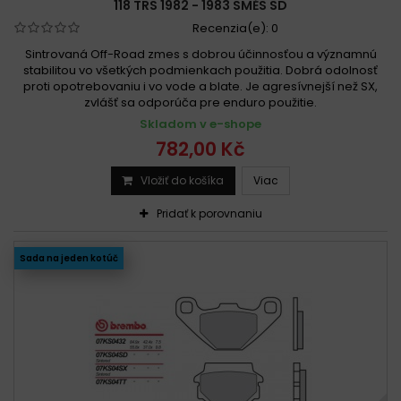
118 TRS 1982 - 1983 SMĚS SD
Recenzia(e):
0
Sintrovaná Off-Road zmes s dobrou účinnosťou a významnú
stabilitou vo všetkých podmienkach použitia. Dobrá odolnosť
proti opotrebovaniu i vo vode a blate. Je agresívnejší než SX,
zvlášť sa odporúča pre enduro použitie.
Skladom v e-shope
782,00 Kč
Vložiť do košíka
Viac
Pridať k porovnaniu
Sada na jeden kotúč