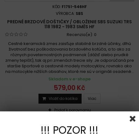
KÓD:
F1751-546HF
VÝROBCA:
SBS
PREDNÉ BRZDOVÉ DOŠTIČKY / OBLOŽENIE SBS SUZUKI TRS
118 1982 - 1983 SMĚS HF
Recenzia(e):
0
Cestné keramická zmes zaisťuje stabilné brzdné účinky, dlhú
životnosť bez poškodzovania brzdového kotúča, a to ako za
rôznych poveternostných podmienok (dážď alebo prudké
zmeny teplôt), tak aj pri zmenách trecie sily. Je odporúčaná pre
staršie športové a cestovné modely motocyklov, rovnako ako
na motocykle nižších obsahov, ktoré nie sú v origináli osadené...
Skladom v e-shope
579,00 Kč
Vložiť do košíka
Viac
Pridať k porovnaniu
!!! POZOR !!!
Sada na jeden kotúč