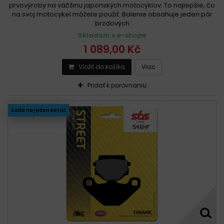
prvovýroby na väčšinu japonských motocyklov. To najlepšie, čo
na svoj motocykel môžete použiť. Balenie obsahuje jeden pár
brzdových
Skladom v e-shope
1 089,00 Kč
Vložiť do košíka
Viac
Pridať k porovnaniu
Sada na jeden kotúč