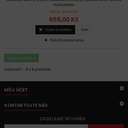
modularita.
Nie je skladom
655,00 Kč
Vložiť do košíka
Viac
Pridať k porovnaniu
POROVNAŤ (
0
)
Zobraziť 1 - 6 z 6 položiek
MÔJ ÚČET
KONTAKTUJTE NÁS
ZASIELANIE NOVINIEK