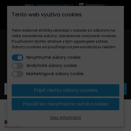
Mena :
Česká Koruna (Kč)
Slovenčina
Tento web využíva cookies
+420 771 127 977 (Po-Pá, 9-12 a 13-17)
info@brzdynamoto.cz
Tieto webové stránky ukladajú v súlade so zákonmi na
vaše zariadenie súbory, všeobecne nazývané cookies.
Používaním týchto stránok s tým vyjadrujete súhlas.
Súbory cookies sa používajú na personalizáciu reklám
Nevyhnutné súbory cookie
Analytické súbory cookie
Košík
0
Produkty
0,00 Kč
Marketingové súbory cookie
Prijať všetky súbory cookies
Povoliť len nevyhnutne nutné cookies
Brzdové doštičky
Suzuki
118
Viac informácií
BANNER