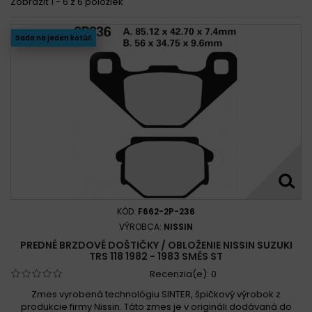
Zobraziť 1 - 6 z 6 položiek
Sada na jeden kotúč
KÓD:
F662-2P-236
VÝROBCA:
NISSIN
PREDNÉ BRZDOVÉ DOŠTIČKY / OBLOŽENIE NISSIN SUZUKI
TRS 118 1982 - 1983 SMĚS ST
Recenzia(e):
0
Zmes vyrobená technológiu SINTER, špičkový výrobok z
produkcie firmy Nissin. Táto zmes je v origináli dodávaná do