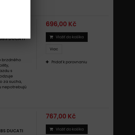
696,00 Kč
Vložiť do košíka
 SBS DUCATI
Viac
o brzdného
Pridať k porovnaniu
ility,
jazdu s
odzuje
o za sucha,
ku nepotrebujú
767,00 Kč
Vložiť do košíka
SBS DUCATI