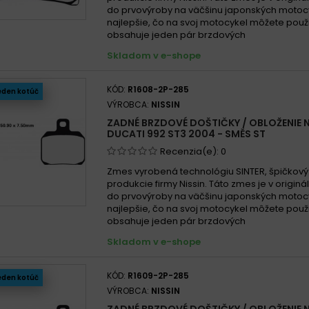
do prvovýroby na väčšinu japonských motocy
najlepšie, čo na svoj motocykel môžete použi
obsahuje jeden pár brzdových
Skladom v e-shope
KÓD:
R1608-2P-285
eden kotúč
VÝROBCA:
NISSIN
ZADNÉ BRZDOVÉ DOŠTIČKY / OBLOŽENIE N
DUCATI 992 ST3 2004 - SMĚS ST
Recenzia(e):
0
Zmes vyrobená technológiu SINTER, špičkový
produkcie firmy Nissin. Táto zmes je v origin
do prvovýroby na väčšinu japonských motocy
najlepšie, čo na svoj motocykel môžete použi
obsahuje jeden pár brzdových
Skladom v e-shope
KÓD:
R1609-2P-285
eden kotúč
VÝROBCA:
NISSIN
ZADNÉ BRZDOVÉ DOŠTIČKY / OBLOŽENIE N