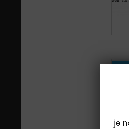
Sada na j
je 