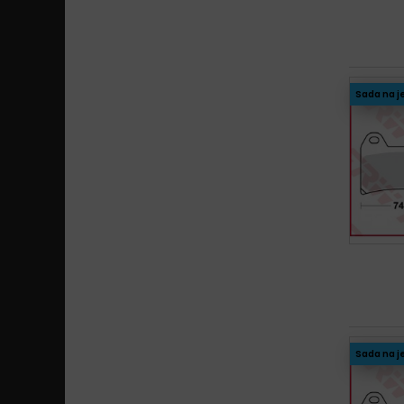
Sada na j
Sada na j