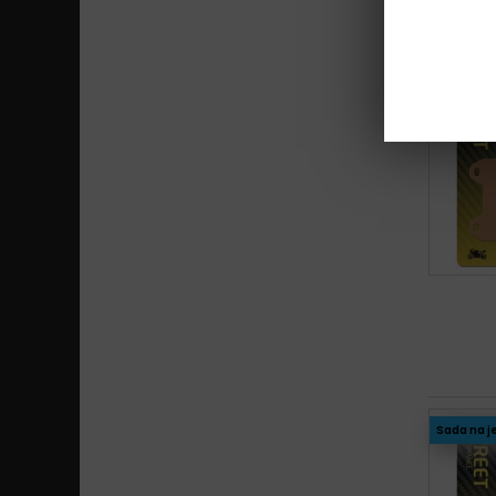
Sada na j
Sada na j