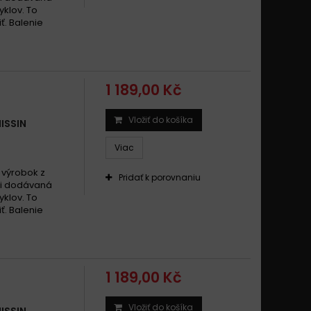
klov. To
ť. Balenie
1 189,00 Kč
Vložiť do košíka
ISSIN
Viac
 výrobok z
Pridať k porovnaniu
áli dodávaná
klov. To
ť. Balenie
1 189,00 Kč
Vložiť do košíka
ISSIN