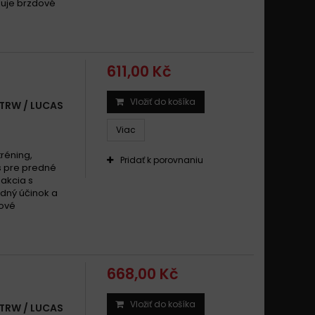
zuje brzdové
611,00 Kč
Vložiť do košíka
 TRW / LUCAS
Viac
tréning,
Pridať k porovnaniu
s pre predné
akcia s
zdný účinok a
tové
668,00 Kč
Vložiť do košíka
 TRW / LUCAS