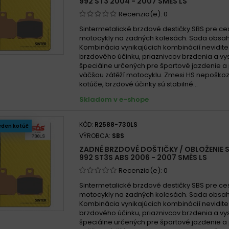
992 ST3 2004 - 2007 SMĚS LS
Recenzia(e):
0
Sintermetalické brzdové destičky SBS pre ce
motocykly na zadných kolesách. Sada obsah
Kombinácia vynikajúcich kombinácií nevidit
brzdového účinku, priaznivcov brzdenia a vys
špeciálne určených pre športové jazdenie a 
väčšou zátěží motocyklu. Zmesi HS nepoško
kotúče, brzdové účinky sú stabilné...
Skladom v e-shope
KÓD:
R2588-730LS
eden kotúč
VÝROBCA:
SBS
ZADNÉ BRZDOVÉ DOŠTIČKY / OBLOŽENIE 
992 ST3S ABS 2006 - 2007 SMĚS LS
Recenzia(e):
0
Sintermetalické brzdové destičky SBS pre ce
motocykly na zadných kolesách. Sada obsah
Kombinácia vynikajúcich kombinácií nevidit
brzdového účinku, priaznivcov brzdenia a vys
špeciálne určených pre športové jazdenie a 