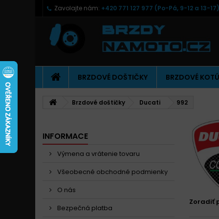
Zavolajte nám:
+420 771 127 977 (Po-Pá, 9-12 a 13-17
BRZDOVÉ DOŠTIČKY
BRZDOVÉ KOT
Brzdové doštičky
Ducati
992
INFORMACE
Výmena a vrátenie tovaru
Všeobecné obchodné podmienky
O nás
Zoradiť 
Bezpečná platba