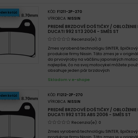
Ducat
KÓD:
F1211-2P-270
eden kotúč
Ducat
VÝROBCA:
NISSIN
Ducat
PREDNÉ BRZDOVÉ DOŠTIČKY / OBLOŽENIE 
Ducat
DUCATI 992 ST3 2004 - SMĚS ST
Recenzia(e):
0
Zmes vyrobená technológiu SINTER, špičkový
produkcie firmy Nissin. Táto zmes je v origin
do prvovýroby na väčšinu japonských motocy
najlepšie, čo na svoj motocykel môžete použi
obsahuje jeden pár brzdových
Skladom v e-shope
KÓD:
F1212-2P-270
eden kotúč
VÝROBCA:
NISSIN
PREDNÉ BRZDOVÉ DOŠTIČKY / OBLOŽENIE 
DUCATI 992 ST3S ABS 2006 - SMĚS ST
Recenzia(e):
0
Zmes vyrobená technológiu SINTER, špičkový
produkcie firmy Nissin. Táto zmes je v origin