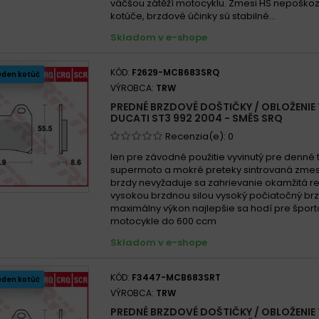
väčšou zátěží motocyklu. Zmesi HS nepoško
kotúče, brzdové účinky sú stabilné...
Skladom v e-shope
KÓD:
F2629-MCB683SRQ
eden kotúč
VÝROBCA:
TRW
PREDNÉ BRZDOVÉ DOŠTIČKY / OBLOŽENIE
DUCATI ST3 992 2004 - SMĚS SRQ
Recenzia(e):
0
len pre závodné použitie vyvinutý pre denné 
supermoto a mokré preteky sintrovaná zme
brzdy nevyžaduje sa zahrievanie okamžitá re
vysokou brzdnou silou vysoký počiatočný br
maximálny výkon najlepšie sa hodí pre špor
motocykle do 600 ccm
Skladom v e-shope
KÓD:
F3447-MCB683SRT
eden kotúč
VÝROBCA:
TRW
PREDNÉ BRZDOVÉ DOŠTIČKY / OBLOŽENIE