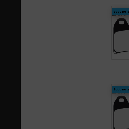
Sada na j
Sada na j