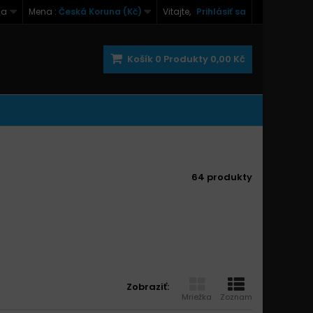
na
Mena :
Česká Koruna (Kč)
Vitajte,
Prihlásiť sa
Košík
0
Produkty
0,00 Kč
64 produkty
Zobraziť:
Mriežka
Zoznam