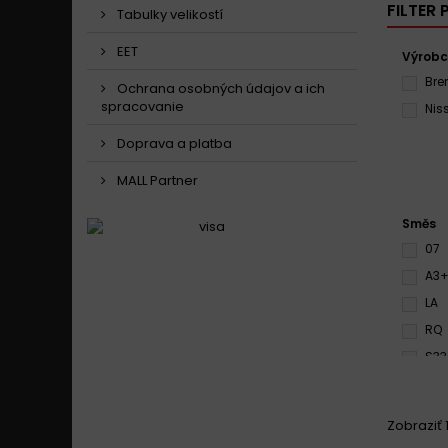
FILTER
Tabulky velikostí
EET
Výrob
Br
Ochrana osobných údajov a ich
spracovanie
Nis
Doprava a platba
MALL Partner
Směs
07
A3
LA
RQ
S33
SR
SV
Zobraziť 1