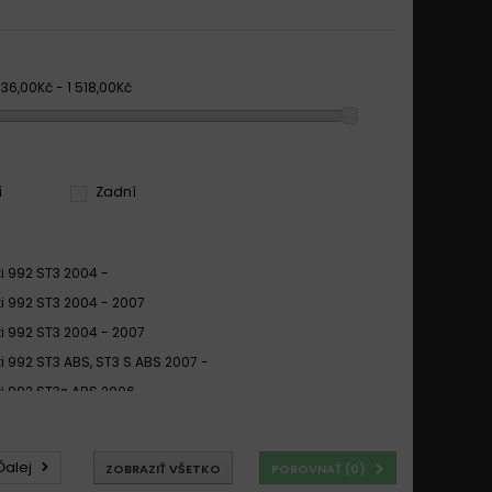
36,00Kč - 1 518,00Kč
í
Zadní
i 992 ST3 2004 -
i 992 ST3 2004 - 2007
i 992 ST3 2004 - 2007
i 992 ST3 ABS, ST3 S ABS 2007 -
i 992 ST3s ABS 2006 -
i 992 ST3s ABS 2006 - 2007
i 992 ST4, ST4 ABS 2005 -
Ďalej
ZOBRAZIŤ VŠETKO
POROVNAŤ (
0
)
i 992 SUPERSPORT 1000 2006 -