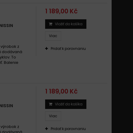
i 992 SUPERSPORT 1000 DS 2005 -
1 189,00 Kč
i 992 SUPERSPORT 1000 S 2003 -
i ST3 992 (S) 2004-2007
Vložiť do košíka
NISSIN
i ST3 992 2004 -
Viac
 výrobok z
Pridať k porovnaniu
áli dodávaná
klov. To
ť. Balenie
1 189,00 Kč
Vložiť do košíka
NISSIN
Viac
 výrobok z
Pridať k porovnaniu
áli dodávaná