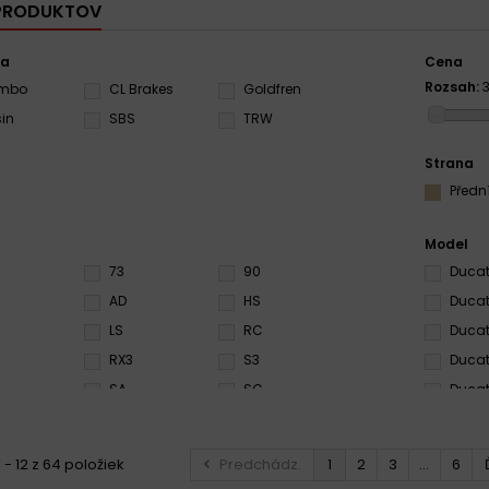
 PRODUKTOV
ca
Cena
Rozsah:
3
embo
CL Brakes
Goldfren
sin
SBS
TRW
Strana
Předn
Model
73
90
Ducat
+
AD
HS
Ducat
LS
RC
Ducat
RX3
S3
Ducat
SA
SC
Ducat
Q
SRT
ST
Ducat
XBK5
Ducat
 - 12 z 64 položiek
Predchádz.
1
2
3
...
6
Ducat