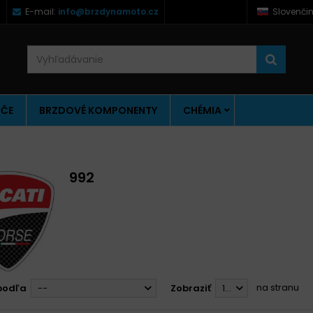
)
E-mail:
info@brzdynamoto.cz
Slovenči
ÚČE
BRZDOVÉ KOMPONENTY
CHÉMIA
992
na stranu
podľa
--
Zobraziť
12