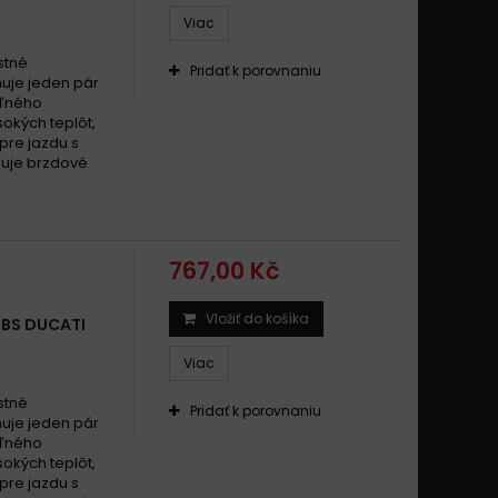
Viac
stné
Pridať k porovnaniu
uje jeden pár
eľného
okých teplôt,
pre jazdu s
zuje brzdové
767,00 Kč
Vložiť do košíka
SBS DUCATI
Viac
stné
Pridať k porovnaniu
uje jeden pár
eľného
okých teplôt,
pre jazdu s