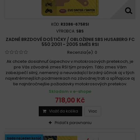
KÓD:
R3386-675RSI
VÝROBCA:
SBS
ZADNÉ BRZDOVÉ DOŠTIČKY / OBLOŽENIE SBS HUSABERG FC
550 2001 - 2005 SMĚS RSI
Recenzia(e):
0
Ak chcete dosiahnuť úspechov v motokrosových pretekoch, je
pre Vás závodné zmes RSI tým pravým. Táto zmes Vám
zabezpečí silný, nemenný a neuvadající brzdný účinok aj v tých
najextrémnejších podmienkach na závodnej trati a spĺňajúce aj
tie najnáročnejšie požiadavky motokrosových pretekov.
Skladom v e-shope
718,00 Kč
Vložiť do košíka
Viac
Pridať k porovnaniu
Sada na jeden kotúč