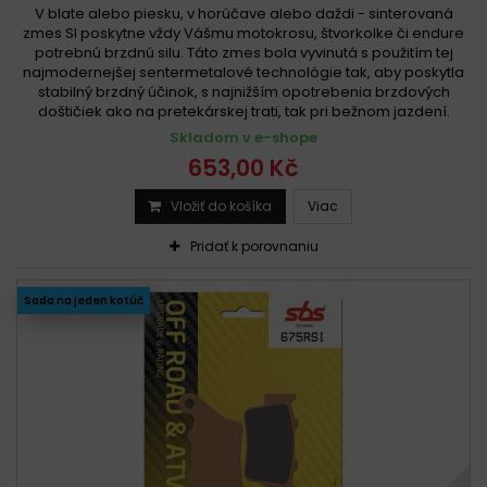
V blate alebo piesku, v horúčave alebo daždi - sinterovaná
zmes SI poskytne vždy Vášmu motokrosu, štvorkolke či endure
potrebnú brzdnú silu. Táto zmes bola vyvinutá s použitím tej
najmodernejšej sentermetalové technológie tak, aby poskytla
stabilný brzdný účinok, s najnižším opotrebenia brzdových
doštičiek ako na pretekárskej trati, tak pri bežnom jazdení.
Skladom v e-shope
653,00 Kč
Vložiť do košíka
Viac
Pridať k porovnaniu
Sada na jeden kotúč