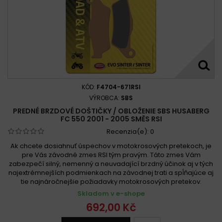
KÓD:
F4704-671RSI
VÝROBCA:
SBS
PREDNÉ BRZDOVÉ DOŠTIČKY / OBLOŽENIE SBS HUSABERG
FC 550 2001 - 2005 SMĚS RSI
Recenzia(e):
0
Ak chcete dosiahnuť úspechov v motokrosových pretekoch, je
pre Vás závodné zmes RSI tým pravým. Táto zmes Vám
zabezpečí silný, nemenný a neuvadající brzdný účinok aj v tých
najextrémnejších podmienkach na závodnej trati a spĺňajúce aj
tie najnáročnejšie požiadavky motokrosových pretekov.
Skladom v e-shope
692,00 Kč