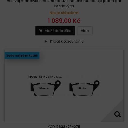
na svoj motocykel môžete použiť. Balenie obsahuje jeden pár
brzdových
Nie je skladom
1 089,00 Kč
Vložiť do košíka
Viac
Pridať k porovnaniu
Sada na jeden kotúč
KÓD:
R633-2P-275