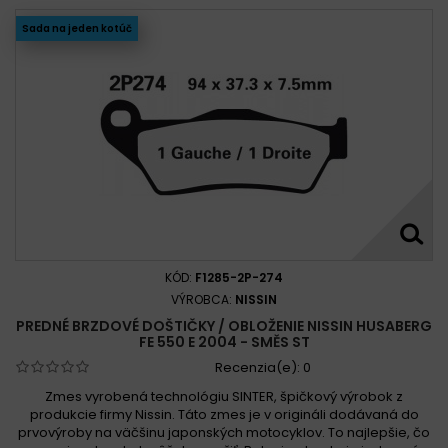
Sada na jeden kotúč
KÓD:
F1285-2P-274
VÝROBCA:
NISSIN
PREDNÉ BRZDOVÉ DOŠTIČKY / OBLOŽENIE NISSIN HUSABERG
FE 550 E 2004 - SMĚS ST
Recenzia(e):
0
Zmes vyrobená technológiu SINTER, špičkový výrobok z
produkcie firmy Nissin. Táto zmes je v origináli dodávaná do
prvovýroby na väčšinu japonských motocyklov. To najlepšie, čo