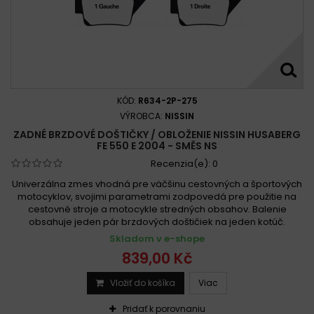
KÓD:
R634-2P-275
VÝROBCA:
NISSIN
ZADNÉ BRZDOVÉ DOŠTIČKY / OBLOŽENIE NISSIN HUSABERG
FE 550 E 2004 - SMĚS NS
Recenzia(e):
0
Univerzálna zmes vhodná pre väčšinu cestovných a športových
motocyklov, svojimi parametrami zodpovedá pre použitie na
cestovné stroje a motocykle stredných obsahov. Balenie
obsahuje jeden pár brzdových doštičiek na jeden kotúč.
Skladom v e-shope
839,00 Kč
Vložiť do košíka
Viac
Pridať k porovnaniu