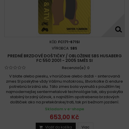
KÓD:
FC171-671SI
VÝROBCA:
SBS
PREDNÉ BRZDOVÉ DOŠTIČKY / OBLOŽENIE SBS HUSABERG
FC 550 2001 - 2005 SMĚS SI
Recenzia(e):
0
V blate alebo piesku, v horúčave alebo daždi - sinterovaná
zmes SI poskytne vždy Vášmu motokrosu, štvorkolke či endure
potrebnú brzdnú silu. Táto zmes bola vyvinutá s použitím tej
najmodernejšej sentermetalové technológie tak, aby poskytla
stabilný brzdný účinok, s najnižším opotrebenia brzdových
doštičiek ako na pretekárskej trati, tak pri bežnom jazdení.
Skladom v e-shope
653,00 Kč
Vložiť do košíka
Viac