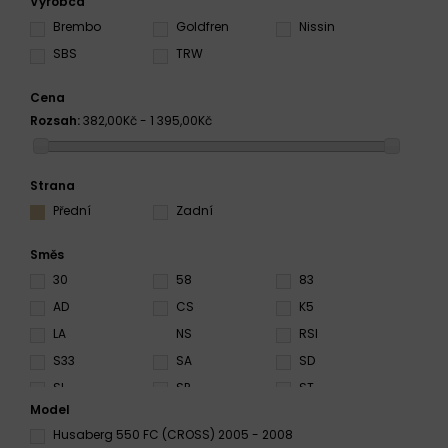
Výrobca
Brembo
Goldfren
Nissin
SBS
TRW
Cena
Rozsah:
382,00Kč - 1 395,00Kč
Strana
Přední
Zadní
Směs
30
58
83
AD
CS
K5
LA
NS
RSI
S33
SA
SD
SI
SP
ST
Model
SX
TT
Husaberg 550 FC (CROSS) 2005 - 2008