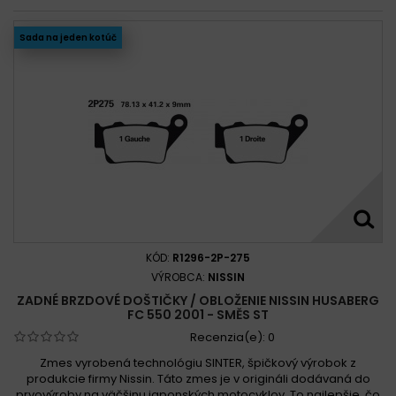
Sada na jeden kotúč
KÓD:
R1296-2P-275
VÝROBCA:
NISSIN
ZADNÉ BRZDOVÉ DOŠTIČKY / OBLOŽENIE NISSIN HUSABERG
FC 550 2001 - SMĚS ST
Recenzia(e):
0
Zmes vyrobená technológiu SINTER, špičkový výrobok z
produkcie firmy Nissin. Táto zmes je v origináli dodávaná do
prvovýroby na väčšinu japonských motocyklov. To najlepšie, čo