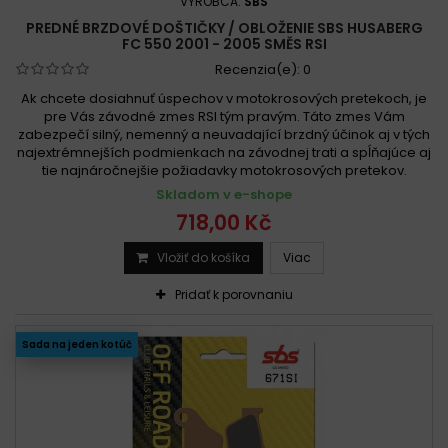
VÝROBCA:
SBS
PREDNÉ BRZDOVÉ DOŠTIČKY / OBLOŽENIE SBS HUSABERG
FC 550 2001 - 2005 SMĚS RSI
Recenzia(e):
0
Ak chcete dosiahnuť úspechov v motokrosových pretekoch, je
pre Vás závodné zmes RSI tým pravým. Táto zmes Vám
zabezpečí silný, nemenný a neuvadající brzdný účinok aj v tých
najextrémnejších podmienkach na závodnej trati a spĺňajúce aj
tie najnáročnejšie požiadavky motokrosových pretekov.
Skladom v e-shope
718,00 Kč
Vložiť do košíka
Viac
Pridať k porovnaniu
Sada na jeden kotúč