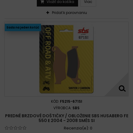
Vložiť do košíka
Viac
Pridať k porovnaniu
Sada na jeden kotúč
KÓD:
F5215-671SI
VÝROBCA:
SBS
PREDNÉ BRZDOVÉ DOŠTIČKY / OBLOŽENIE SBS HUSABERG FE
550 E 2004 - 2008 SMĚS SI
Recenzia(e):
0