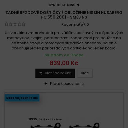
VÝROBCA:
NISSIN
ZADNÉ BRZDOVÉ DOŠTIČKY / OBLOŽENIE NISSIN HUSABERG
FC 550 2001 - SMĚS NS
Recenzia(e):
0
Univerzálna zmes vhodná pre väčšinu cestovných a športových
motocyklov, svojimi parametrami zodpovedá pre použitie na
cestovné stroje a motocykle stredných obsahov. Balenie
obsahuje jeden pár brzdových doštičiek na jeden kotúč.
Skladom v e-shope
839,00 Kč
Vložiť do košíka
Viac
Pridať k porovnaniu
Sada na jeden kotúč