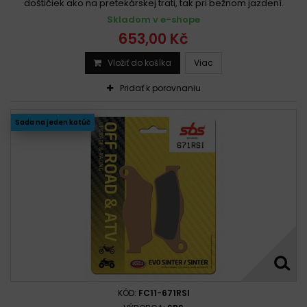
doštičiek ako na pretekárskej trati, tak pri bežnom jazdení.
Skladom v e-shope
653,00 Kč
Vložiť do košíka
Viac
Pridať k porovnaniu
Sada na jeden kotúč
KÓD:
FC11-671RSI