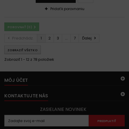
Pridať k porovnaniu
POROVNAŤ (
0
)
Predchádz.
1
2
3
...
7
Ďalej
ZOBRAZIŤ VŠETKO
Zobraziť 1 - 12 z 78 položiek
MÔJ ÚČET
KONTAKTUJTE NÁS
ZASIELANIE NOVINIEK
PREDPLATIŤ