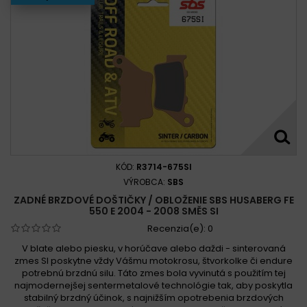
KÓD:
R3714-675SI
VÝROBCA:
SBS
ZADNÉ BRZDOVÉ DOŠTIČKY / OBLOŽENIE SBS HUSABERG FE
550 E 2004 - 2008 SMĚS SI
Recenzia(e):
0
V blate alebo piesku, v horúčave alebo daždi - sinterovaná
zmes SI poskytne vždy Vášmu motokrosu, štvorkolke či endure
potrebnú brzdnú silu. Táto zmes bola vyvinutá s použitím tej
najmodernejšej sentermetalové technológie tak, aby poskytla
stabilný brzdný účinok, s najnižším opotrebenia brzdových