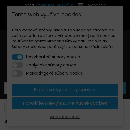
Mena :
Česká Koruna (Kč)
Slovenčina
Tento web využíva cookies
+420 771 127 977 (Po-Pá, 9-12 a 13-17)
info@brzdynamoto.cz
Tieto webové stránky ukladajú v súlade so zákonmi na
vaše zariadenie súbory, všeobecne nazývané cookies.
Používaním týchto stránok s tým vyjadrujete súhlas.
Súbory cookies sa používajú na personalizáciu reklám
Nevyhnutné súbory cookie
Analytické súbory cookie
Košík
0
Produkty
0,00 Kč
Marketingové súbory cookie
Prijať všetky súbory cookies
Povoliť len nevyhnutne nutné cookies
Brzdové doštičky
Husaberg
550
Viac informácií
BANNER