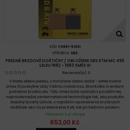
KÓD:
F4961-519SI
VÝROBCA:
SBS
PREDNÉ BRZDOVÉ DOŠTIČKY / OBLOŽENIE SBS KTM MC 495
LELEU 1982 - 1983 SMĚS SI
Recenzia(e):
0
V blate alebo piesku, v horúčave alebo daždi - sinterovaná
zmes SI poskytne vždy Vášmu motokrosu, štvorkolke či endure
potrebnú brzdnú silu. Táto zmes bola vyvinutá s použitím tej
najmodernejšej sentermetalové technológie tak, aby poskytla
stabilný brzdný účinok, s najnižším opotrebenia brzdových
doštičiek ako na pretekárskej trati, tak pri bežnom jazdení.
Skladom v e-shope
653,00 Kč