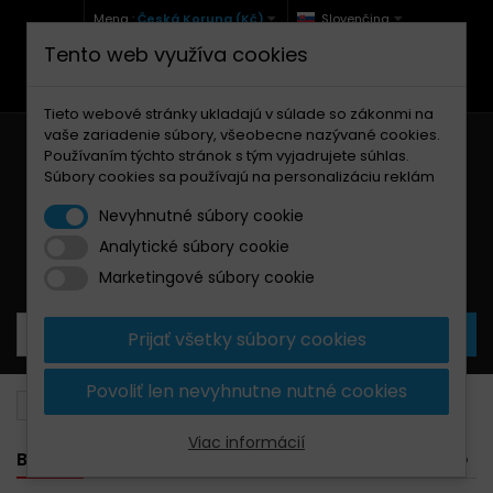
Mena :
Česká Koruna (Kč)
Slovenčina
Tento web využíva cookies
+420 771 127 977 (Po-Pá, 9-12 a 13-17)
info@brzdynamoto.cz
Tieto webové stránky ukladajú v súlade so zákonmi na
vaše zariadenie súbory, všeobecne nazývané cookies.
Používaním týchto stránok s tým vyjadrujete súhlas.
Súbory cookies sa používajú na personalizáciu reklám
Nevyhnutné súbory cookie
Analytické súbory cookie
Košík
0
Produkty
0,00 Kč
Marketingové súbory cookie
Prijať všetky súbory cookies
Povoliť len nevyhnutne nutné cookies
Brzdové doštičky
KTM
495
Viac informácií
BANNER