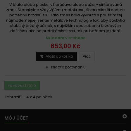
V blate alebo piesku, v horúčave alebo daždi - sinterovaná
zmes SI poskytne vždy Vášmu motokrosu, štvorkolke či endure
potrebnú brzdnú silu. Táto zmes bola vyvinutá s použitím tej
najmodernejšej sentermetalové technológie tak, aby poskytla
stabilný brzdný účinok, s najnižším opotrebenia brzdových
doštičiek ako na pretekárskej trati, tak pri bežnom jazdení.
Skladom v e-shope
653,00 Kč
Vložiť do košíka
Viac
Pridať k porovnaniu
POROVNAŤ (
0
)
Zobraziť 1 - 4 z 4 položiek
MÔJ ÚČET