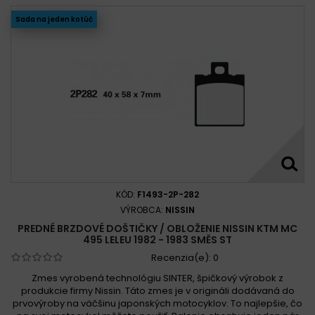
Sada na jeden kotúč
KÓD:
F1493-2P-282
VÝROBCA:
NISSIN
PREDNÉ BRZDOVÉ DOŠTIČKY / OBLOŽENIE NISSIN KTM MC
495 LELEU 1982 - 1983 SMĚS ST
Recenzia(e):
0
Zmes vyrobená technológiu SINTER, špičkový výrobok z
produkcie firmy Nissin. Táto zmes je v origináli dodávaná do
prvovýroby na väčšinu japonských motocyklov. To najlepšie, čo