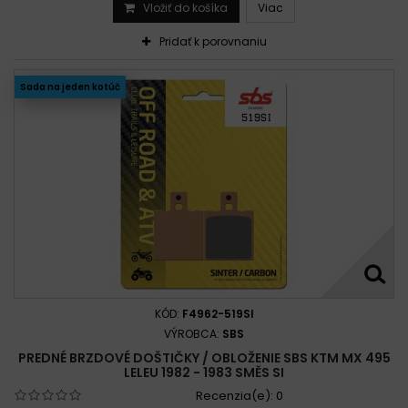
Vložiť do košíka
Viac
Pridať k porovnaniu
Sada na jeden kotúč
KÓD:
F4962-519SI
VÝROBCA:
SBS
PREDNÉ BRZDOVÉ DOŠTIČKY / OBLOŽENIE SBS KTM MX 495
LELEU 1982 - 1983 SMĚS SI
Recenzia(e):
0