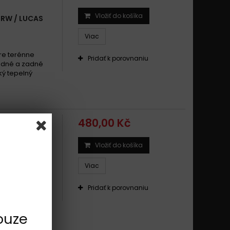
Vložiť do košíka
TRW / LUCAS
Viac
re terénne
Pridať k porovnaniu
redné a zadné
ký tepelný
480,00 Kč
Vložiť do košíka
TRW / LUCAS
Viac
re terénne
Pridať k porovnaniu
redné a zadné
ký tepelný
ouze