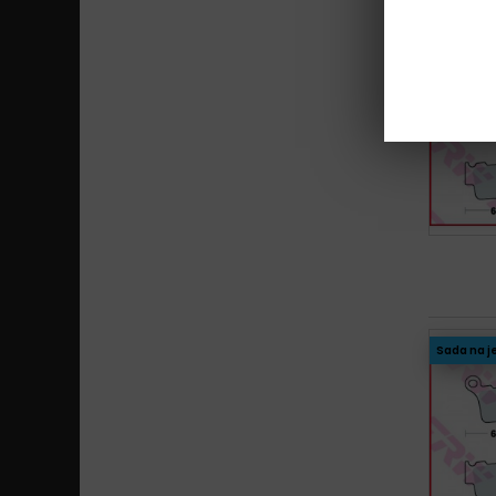
Sada na j
Sada na j