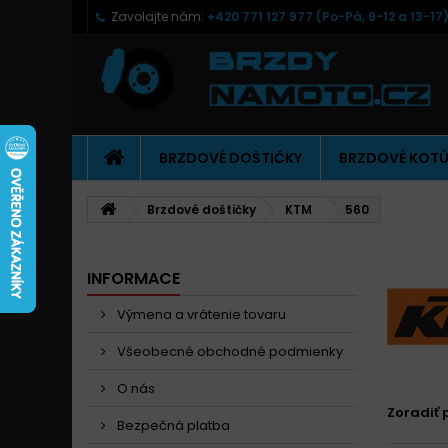
Zavolajte nám:
+420 771 127 977 (Po-Pá, 9-12 a 13-17
BRZDOVÉ DOŠTIČKY
BRZDOVÉ KOT
Brzdové doštičky
KTM
560
INFORMACE
Výmena a vrátenie tovaru
Všeobecné obchodné podmienky
O nás
Zoradiť 
Bezpečná platba