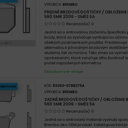
VÝROBCA:
BREMBO
PREDNÉ BRZDOVÉ DOŠTIČKY / OBLOŽENIE
560 SMR 2006 - SMĚS SA
Recenzia(e):
0
Jedná sa o sintrovanou zlúčeninu špecifickú
brzdy, ktorá sa vyznačuje vynikajúcou účinn
všetkých podmienkach použitia. Predstavuje 
alternatívu k pôvodným brzdovým doštičkám
studena, tak za horúca. Táto zmes sa vyznač
opotrebením, ktoré zaručuje dlhú životnosť 
počet najazdených kilometrov.
Skladom v e-shope
KÓD:
R3050-07BB275A
eden kotúč
VÝROBCA:
BREMBO
ZADNÉ BRZDOVÉ DOŠTIČKY / OBLOŽENIE
560 SMR 2006 - SMĚS 5A
Recenzia(e):
0
Jedná sa o sintrovaný materiál vyvinutý spo
Brembo ako OEM produkt. Katalógový kód p