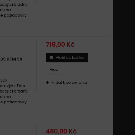
dající brzdný
ach na
šie požiadavky
718,00 Kč
Vložiť do košíka
SBS KTM SX
Viac
vých
Pridať k porovnaniu
 pravým. Táto
dající brzdný
ach na
šie požiadavky
480,00 Kč