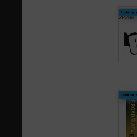
Sada na j
Sada na j