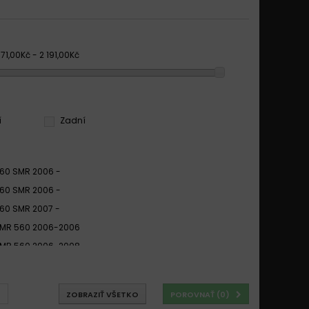
71,00Kč - 2 191,00Kč
í
Zadní
60 SMR 2006 -
60 SMR 2006 -
60 SMR 2007 -
SMR 560 2006-2006
SMR 560 2006-2008
X 560 SMR 2006 -
X 560 SMR 2006 - 2007
ZOBRAZIŤ VŠETKO
POROVNAŤ (
0
)