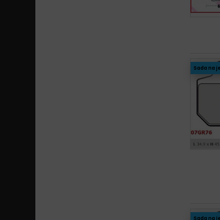
Sada na j
Sada na j