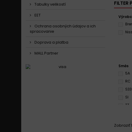
FILTER
Tabulky velikostí
EET
Výrob
Br
Ochrana osobných údajov a ich
spracovanie
Nis
Doprava a platba
MALL Partner
Směs
5A
RC
S33
SI
TT
Zobraziť 1