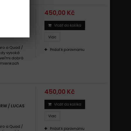
450,00 Kč
Vložiť do košíka
TRW / LUCAS
Viac
uro a Quad /
Pridať k porovnaniu
zdy vysoká
 veľmi dobrá
odmienkach
450,00 Kč
Vložiť do košíka
TRW / LUCAS
Viac
uro a Quad /
Pridať k porovnaniu