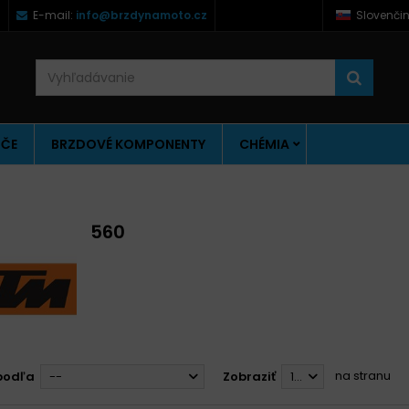
)
E-mail:
info@brzdynamoto.cz
Slovenči
ÚČE
BRZDOVÉ KOMPONENTY
CHÉMIA
560
na stranu
podľa
--
Zobraziť
12