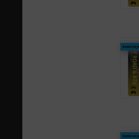
Sada na j
Sada na j