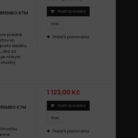
Vložiť do košíka
 BREMBO KTM
Viac
 pre predné
Pridať k porovnaniu
osťou vo
preto ideálny
, ako za
uje nízkym
a vhodný
1 123,00 Kč
Vložiť do košíka
 BREMBO KTM
Viac
ločnosťou
Pridať k porovnaniu
resne