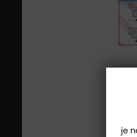
Sada na j
je 