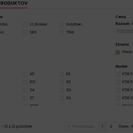
 PRODUKTOV
ca
Cena
Rozsah:
3
embo
CL Brakes
Goldfren
sin
SBS
TRW
Strana
Předn
Model
AD
K5
KTM 5
RSI
S3
KTM 5
SA
SD
KTM 5
ST
SX
KTM 
XBK5
KTM 
KTM S
KTM S
 - 12 z 21 položiek
Predchádz.
1
2
Ďalej