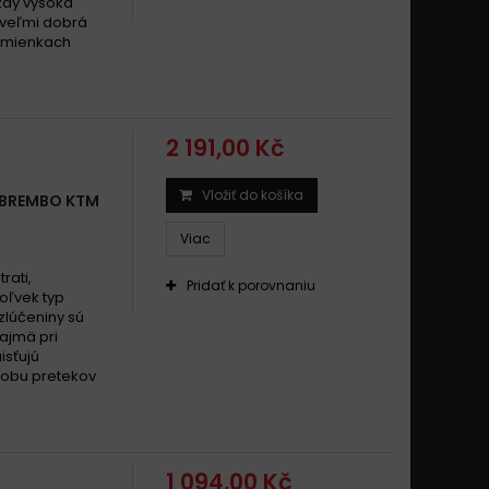
zdy vysoká
 veľmi dobrá
odmienkach
2 191,00 Kč
Vložiť do košíka
 BREMBO KTM
Viac
rati,
Pridať k porovnaniu
oľvek typ
zlúčeniny sú
najmä pri
isťujú
dobu pretekov
1 094,00 Kč