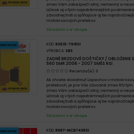
zmes Vám zabezpečí silný, nemenný a neuva
účinok aj v tých najextrémnejších podmienk
závodnej trati a spĺňajúce aj tie najnáročnej
motokrosových pretekov.
Skladom v e-shope
KÓD:
R3515-791RSI
eden kotúč
VÝROBCA:
SBS
ZADNÉ BRZDOVÉ DOŠTIČKY / OBLOŽENIE 
560 SMR 2006 - 2007 SMĚS RSI
Recenzia(e):
0
Ak chcete dosiahnuť úspechov v motokroso
pretekoch, je pre Vás závodné zmes RSI tým
zmes Vám zabezpečí silný, nemenný a neuva
účinok aj v tých najextrémnejších podmienk
závodnej trati a spĺňajúce aj tie najnáročnej
motokrosových pretekov.
Skladom v e-shope
KÓD:
R987-MCB743RSI
eden kotúč