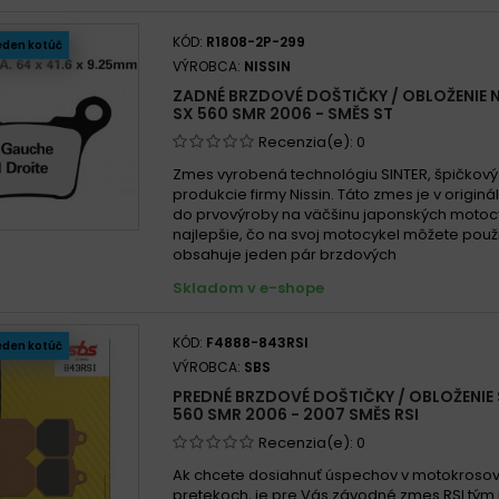
KÓD:
R1808-2P-299
eden kotúč
VÝROBCA:
NISSIN
ZADNÉ BRZDOVÉ DOŠTIČKY / OBLOŽENIE N
SX 560 SMR 2006 - SMĚS ST
Recenzia(e):
0
Zmes vyrobená technológiu SINTER, špičkový
produkcie firmy Nissin. Táto zmes je v origin
do prvovýroby na väčšinu japonských motocy
najlepšie, čo na svoj motocykel môžete použi
obsahuje jeden pár brzdových
Skladom v e-shope
KÓD:
F4888-843RSI
eden kotúč
VÝROBCA:
SBS
PREDNÉ BRZDOVÉ DOŠTIČKY / OBLOŽENIE 
560 SMR 2006 - 2007 SMĚS RSI
Recenzia(e):
0
Ak chcete dosiahnuť úspechov v motokroso
pretekoch, je pre Vás závodné zmes RSI tým