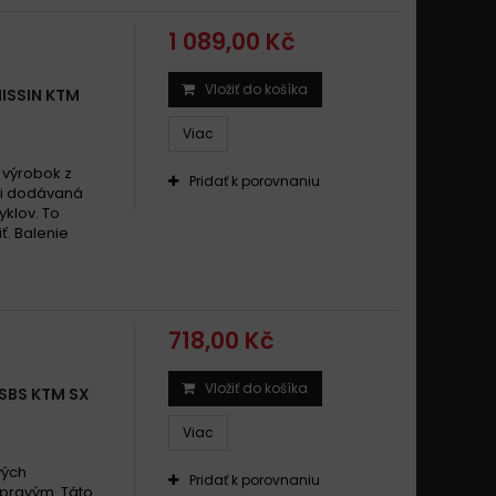
1 089,00 Kč
Vložiť do košíka
ISSIN KTM
Viac
 výrobok z
Pridať k porovnaniu
áli dodávaná
klov. To
ť. Balenie
718,00 Kč
Vložiť do košíka
SBS KTM SX
Viac
vých
Pridať k porovnaniu
 pravým. Táto