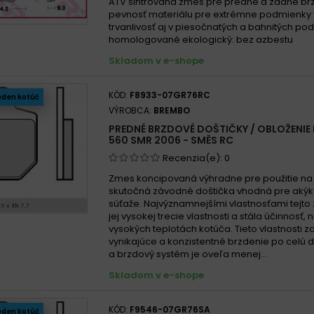
ATV sintrovaná zmes pre predné a zadné br
pevnosť materiálu pre extrémne podmienky
trvanlivosť aj v piesočnatých a bahnitých p
homologované ekologický: bez azbestu
Skladom v e-shope
KÓD:
F8933-07GR76RC
eden kotúč
VÝROBCA:
BREMBO
PREDNÉ BRZDOVÉ DOŠTIČKY / OBLOŽENIE
560 SMR 2006 - SMĚS RC
Recenzia(e):
0
Zmes koncipovaná výhradne pre použitie na t
skutočná závodné doštička vhodná pre akýk
súťaže. Najvýznamnejšími vlastnosťami tejto 
jej vysokej trecie vlastnosti a stála účinnosť, 
vysokých teplotách kotúča. Tieto vlastnosti za
vynikajúce a konzistentné brzdenie po celú 
a brzdový systém je oveľa menej...
Skladom v e-shope
KÓD:
F9546-07GR76SA
eden kotúč