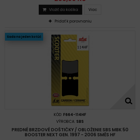
Vložiť do košíka
Viac
Pridať k porovnaniu
Sada na jeden kotúč
KÓD:
F664-114HF
VÝROBCA:
SBS
PREDNÉ BRZDOVÉ DOŠTIČKY / OBLOŽENIE SBS MBK 50
BOOSTER NEXT GEN. 1997 - 2006 SMĚS HF