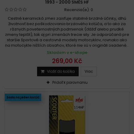
1993 - 2000 SMĚS HF
Recenzia(e):
0
Cestné keramická zmes zaisťuje stabilné brzdné účinky, dlhú
životnosť bez poškodzovania brzdového kotúča, a to ako za
rôznych poveternostných podmienok (dážď alebo prudké
zmeny teplôt), tak aj pri zmenách trecie sily. Je odporúčaná pre
staršie športové a cestovné modely motocyklov, rovnako ako
na motocykle nižších obsahov, ktoré nie sú v origináli osadené...
Skladom v e-shope
269,00 Kč
Vložiť do košíka
Viac
Pridať k porovnaniu
Sada na jeden kotúč