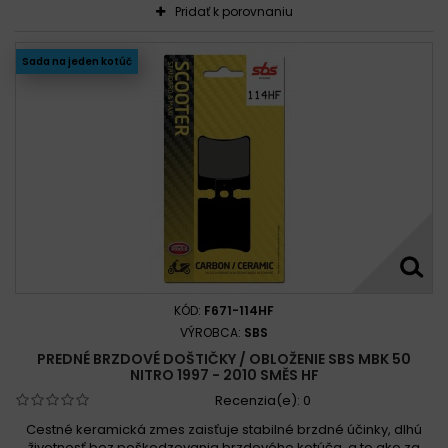
Pridať k porovnaniu
Sada na jeden kotúč
KÓD:
F671-114HF
VÝROBCA:
SBS
PREDNÉ BRZDOVÉ DOŠTIČKY / OBLOŽENIE SBS MBK 50
NITRO 1997 - 2010 SMĚS HF
Recenzia(e):
0
Cestné keramická zmes zaisťuje stabilné brzdné účinky, dlhú
životnosť bez poškodzovania brzdového kotúča, a to ako za