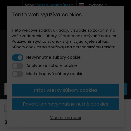
Mena :
Česká Koruna (Kč)
Slovenčina
Tento web využíva cookies
+420 771 127 977 (Po-Pá, 9-12 a 13-17)
info@brzdynamoto.cz
Tieto webové stránky ukladajú v súlade so zákonmi na
vaše zariadenie súbory, všeobecne nazývané cookies.
Používaním týchto stránok s tým vyjadrujete súhlas.
Súbory cookies sa používajú na personalizáciu reklám
Nevyhnutné súbory cookie
Analytické súbory cookie
Košík
0
Produkty
0,00 Kč
Marketingové súbory cookie
Prijať všetky súbory cookies
Povoliť len nevyhnutne nutné cookies
Brzdové doštičky
MBK
50
Viac informácií
BANNER