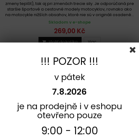
zmeny teplôt), tak aj pri zmenách trecie sily. Je odporúčaná pre
staršie športové a cestovné modely motocyklov, rovnako ako
na motocykle nižších obsahov, ktoré nie sú v origináli osadené...
Skladom v e-shope
269,00 Kč
Vložiť do košíka
Viac
Pridať k porovnaniu
!!! POZOR !!!
Sada na jeden kotúč
v pátek
7.8.2026
je na prodejně i v eshopu
otevřeno pouze
9:00 - 12:00