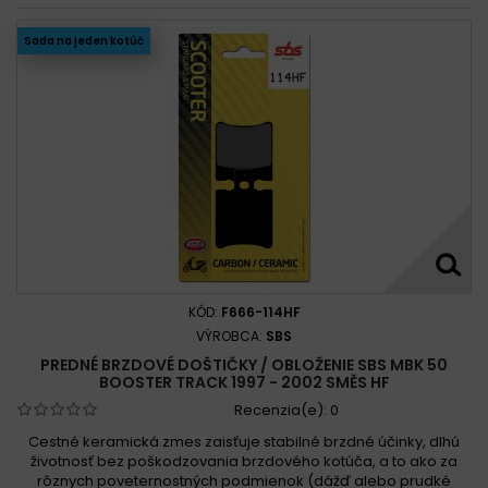
Sada na jeden kotúč
KÓD:
F666-114HF
VÝROBCA:
SBS
PREDNÉ BRZDOVÉ DOŠTIČKY / OBLOŽENIE SBS MBK 50
BOOSTER TRACK 1997 - 2002 SMĚS HF
Recenzia(e):
0
Cestné keramická zmes zaisťuje stabilné brzdné účinky, dlhú
životnosť bez poškodzovania brzdového kotúča, a to ako za
rôznych poveternostných podmienok (dážď alebo prudké