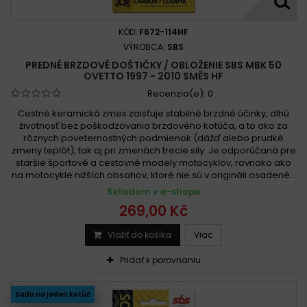
KÓD:
F672-114HF
VÝROBCA:
SBS
PREDNÉ BRZDOVÉ DOŠTIČKY / OBLOŽENIE SBS MBK 50
OVETTO 1997 - 2010 SMĚS HF
Recenzia(e):
0
Cestné keramická zmes zaisťuje stabilné brzdné účinky, dlhú
životnosť bez poškodzovania brzdového kotúča, a to ako za
rôznych poveternostných podmienok (dážď alebo prudké
zmeny teplôt), tak aj pri zmenách trecie sily. Je odporúčaná pre
staršie športové a cestovné modely motocyklov, rovnako ako
na motocykle nižších obsahov, ktoré nie sú v origináli osadené...
Skladom v e-shope
269,00 Kč
Vložiť do košíka
Viac
Pridať k porovnaniu
Sada na jeden kotúč