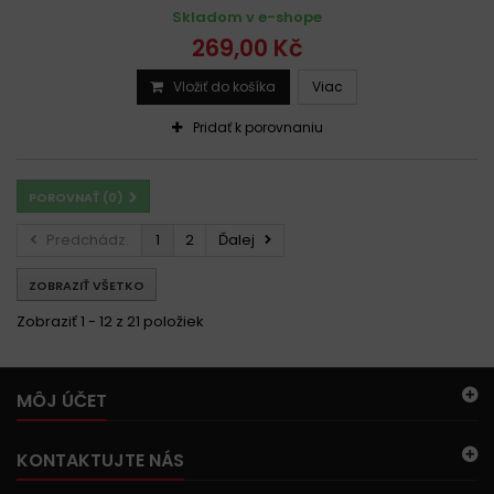
Skladom v e-shope
269,00 Kč
Vložiť do košíka
Viac
Pridať k porovnaniu
POROVNAŤ (
0
)
Predchádz.
1
2
Ďalej
ZOBRAZIŤ VŠETKO
Zobraziť 1 - 12 z 21 položiek
MÔJ ÚČET
KONTAKTUJTE NÁS