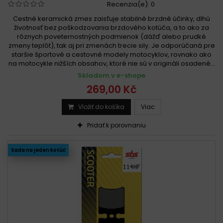
Recenzia(e):
0
Cestné keramická zmes zaisťuje stabilné brzdné účinky, dlhú
životnosť bez poškodzovania brzdového kotúča, a to ako za
rôznych poveternostných podmienok (dážď alebo prudké
zmeny teplôt), tak aj pri zmenách trecie sily. Je odporúčaná pre
staršie športové a cestovné modely motocyklov, rovnako ako
na motocykle nižších obsahov, ktoré nie sú v origináli osadené...
Skladom v e-shope
269,00 Kč
Vložiť do košíka
Viac
Pridať k porovnaniu
Sada na jeden kotúč