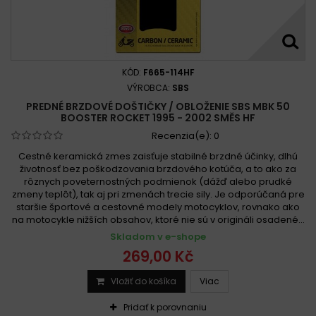
KÓD:
F665-114HF
VÝROBCA:
SBS
PREDNÉ BRZDOVÉ DOŠTIČKY / OBLOŽENIE SBS MBK 50
BOOSTER ROCKET 1995 - 2002 SMĚS HF
Recenzia(e):
0
Cestné keramická zmes zaisťuje stabilné brzdné účinky, dlhú
životnosť bez poškodzovania brzdového kotúča, a to ako za
rôznych poveternostných podmienok (dážď alebo prudké
zmeny teplôt), tak aj pri zmenách trecie sily. Je odporúčaná pre
staršie športové a cestovné modely motocyklov, rovnako ako
na motocykle nižších obsahov, ktoré nie sú v origináli osadené...
Skladom v e-shope
269,00 Kč
Vložiť do košíka
Viac
Pridať k porovnaniu