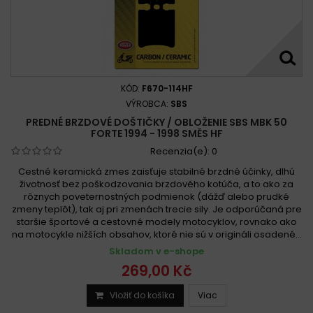
KÓD:
F670-114HF
VÝROBCA:
SBS
PREDNÉ BRZDOVÉ DOŠTIČKY / OBLOŽENIE SBS MBK 50
FORTE 1994 - 1998 SMĚS HF
Recenzia(e):
0
Cestné keramická zmes zaisťuje stabilné brzdné účinky, dlhú
životnosť bez poškodzovania brzdového kotúča, a to ako za
rôznych poveternostných podmienok (dážď alebo prudké
zmeny teplôt), tak aj pri zmenách trecie sily. Je odporúčaná pre
staršie športové a cestovné modely motocyklov, rovnako ako
na motocykle nižších obsahov, ktoré nie sú v origináli osadené...
Skladom v e-shope
269,00 Kč
Vložiť do košíka
Viac