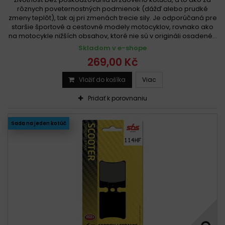
rôznych poveternostných podmienok (dážď alebo prudké
zmeny teplôt), tak aj pri zmenách trecie sily. Je odporúčaná pre
staršie športové a cestovné modely motocyklov, rovnako ako
na motocykle nižších obsahov, ktoré nie sú v origináli osadené...
Skladom v e-shope
269,00 Kč
Vložiť do košíka
Viac
Pridať k porovnaniu
Sada na jeden kotúč