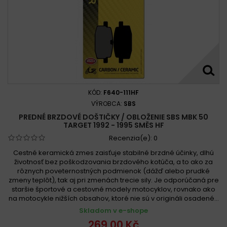
KÓD:
F640-111HF
VÝROBCA:
SBS
PREDNÉ BRZDOVÉ DOŠTIČKY / OBLOŽENIE SBS MBK 50
TARGET 1992 - 1995 SMĚS HF
Recenzia(e):
0
Cestné keramická zmes zaisťuje stabilné brzdné účinky, dlhú
životnosť bez poškodzovania brzdového kotúča, a to ako za
rôznych poveternostných podmienok (dážď alebo prudké
zmeny teplôt), tak aj pri zmenách trecie sily. Je odporúčaná pre
staršie športové a cestovné modely motocyklov, rovnako ako
na motocykle nižších obsahov, ktoré nie sú v origináli osadené...
Skladom v e-shope
269,00 Kč