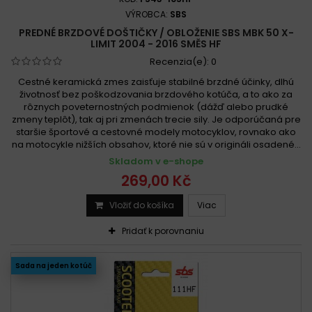
VÝROBCA:
SBS
PREDNÉ BRZDOVÉ DOŠTIČKY / OBLOŽENIE SBS MBK 50 X-
LIMIT 2004 - 2016 SMĚS HF
Recenzia(e):
0
Cestné keramická zmes zaisťuje stabilné brzdné účinky, dlhú
životnosť bez poškodzovania brzdového kotúča, a to ako za
rôznych poveternostných podmienok (dážď alebo prudké
zmeny teplôt), tak aj pri zmenách trecie sily. Je odporúčaná pre
staršie športové a cestovné modely motocyklov, rovnako ako
na motocykle nižších obsahov, ktoré nie sú v origináli osadené...
Skladom v e-shope
269,00 Kč
Vložiť do košíka
Viac
Pridať k porovnaniu
Sada na jeden kotúč