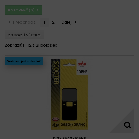
MBK 50 Booster Track 1997 - 2002
POROVNAŤ (
0
)
MBK 50 Equalis 1996 - 1998
MBK 50 Evolis 1992 - 1998
MBK 50 Fizz 1993 - 2000
MBK 50 Flipper 1999 - 2004
Predchádz.
1
2
Ďalej
MBK 50 Forte 1994 - 1998
MBK 50 Mach G 2002 - 2003
ZOBRAZIŤ VŠETKO
MBK 50 Nitro 1997 - 2010
MBK 50 Ovetto 1997 - 2010
MBK 50 Stunt 2000 - 2010
MBK 50 Target 1992 - 1995
Zobraziť 1 - 12 z 21 položiek
MBK 50 X-Limit 2004 - 2016
MBK 50 X-Power 2004 - 2013
Sada na jeden kotúč
KÓD:
F543-105HF