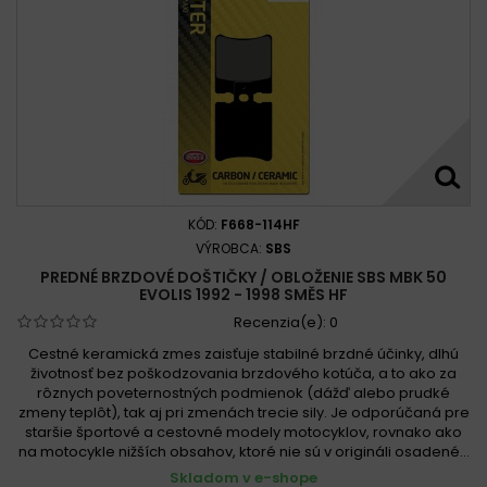
KÓD:
F668-114HF
VÝROBCA:
SBS
PREDNÉ BRZDOVÉ DOŠTIČKY / OBLOŽENIE SBS MBK 50
EVOLIS 1992 - 1998 SMĚS HF
Recenzia(e):
0
Cestné keramická zmes zaisťuje stabilné brzdné účinky, dlhú
životnosť bez poškodzovania brzdového kotúča, a to ako za
rôznych poveternostných podmienok (dážď alebo prudké
zmeny teplôt), tak aj pri zmenách trecie sily. Je odporúčaná pre
staršie športové a cestovné modely motocyklov, rovnako ako
na motocykle nižších obsahov, ktoré nie sú v origináli osadené...
Skladom v e-shope