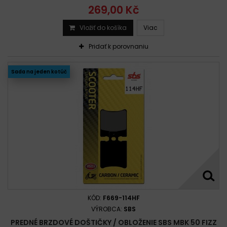
269,00 Kč
Vložiť do košíka
Viac
Pridať k porovnaniu
Sada na jeden kotúč
KÓD:
F669-114HF
VÝROBCA:
SBS
PREDNÉ BRZDOVÉ DOŠTIČKY / OBLOŽENIE SBS MBK 50 FIZZ