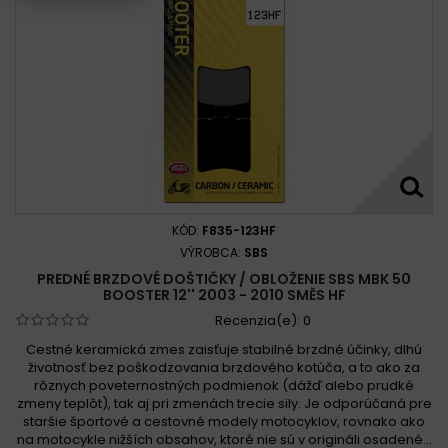
KÓD:
F835-123HF
VÝROBCA:
SBS
PREDNÉ BRZDOVÉ DOŠTIČKY / OBLOŽENIE SBS MBK 50
BOOSTER 12'' 2003 - 2010 SMĚS HF
Recenzia(e):
0
Cestné keramická zmes zaisťuje stabilné brzdné účinky, dlhú
životnosť bez poškodzovania brzdového kotúča, a to ako za
rôznych poveternostných podmienok (dážď alebo prudké
zmeny teplôt), tak aj pri zmenách trecie sily. Je odporúčaná pre
staršie športové a cestovné modely motocyklov, rovnako ako
na motocykle nižších obsahov, ktoré nie sú v origináli osadené...