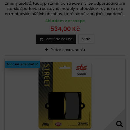
zmeny teplôt), tak aj pri zmenách trecie sily. Je odporúčaná pre
staršie športové a cestovné modely motocyklov, rovnako ako
na motocykle nižších obsahov, ktoré nie sú v origináli osadené...
Skladom v e-shope
534,00 Kč
Vložiť do košíka
Viac
Pridať k porovnaniu
Sada na jeden kotúč