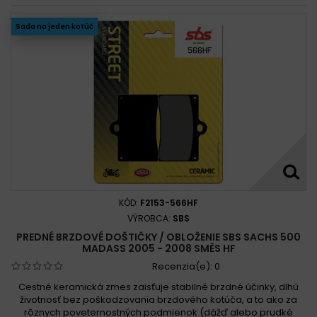
Sada na jeden kotúč
KÓD:
F2153-566HF
VÝROBCA:
SBS
PREDNÉ BRZDOVÉ DOŠTIČKY / OBLOŽENIE SBS SACHS 500
MADASS 2005 - 2008 SMĚS HF
Recenzia(e):
0
Cestné keramická zmes zaisťuje stabilné brzdné účinky, dlhú
životnosť bez poškodzovania brzdového kotúča, a to ako za
rôznych poveternostných podmienok (dážď alebo prudké