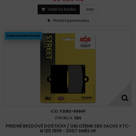
Vložiť do košíka
Viac
Pridať k porovnaniu
Sada na jeden kotúč
KÓD:
F2083-566HF
VÝROBCA:
SBS
PREDNÉ BRZDOVÉ DOŠTIČKY / OBLOŽENIE SBS SACHS XTC-
N 125 1999 - 2007 SMĚS HF