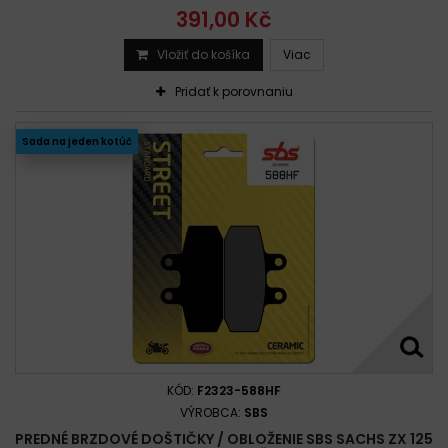
391,00 Kč
Vložiť do košíka
Viac
Pridať k porovnaniu
Sada na jeden kotúč
KÓD:
F2323-588HF
VÝROBCA:
SBS
PREDNÉ BRZDOVÉ DOŠTIČKY / OBLOŽENIE SBS SACHS ZX 125