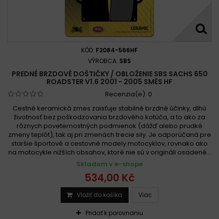
KÓD:
F2084-566HF
VÝROBCA:
SBS
PREDNÉ BRZDOVÉ DOŠTIČKY / OBLOŽENIE SBS SACHS 650
ROADSTER V1.6 2001 - 2005 SMĚS HF
Recenzia(e):
0
Cestné keramická zmes zaisťuje stabilné brzdné účinky, dlhú
životnosť bez poškodzovania brzdového kotúča, a to ako za
rôznych poveternostných podmienok (dážď alebo prudké
zmeny teplôt), tak aj pri zmenách trecie sily. Je odporúčaná pre
staršie športové a cestovné modely motocyklov, rovnako ako
na motocykle nižších obsahov, ktoré nie sú v origináli osadené...
Skladom v e-shope
534,00 Kč
Vložiť do košíka
Viac
Pridať k porovnaniu