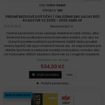
KÓD:
F2154-566HF
VÝROBCA:
SBS
PREDNÉ BRZDOVÉ DOŠTIČKY / OBLOŽENIE SBS SACHS 800
ROADSTER V2 2000 - 2005 SMĚS HF
Recenzia(e):
0
Cestné keramická zmes zaisťuje stabilné brzdné účinky, dlhú
životnosť bez poškodzovania brzdového kotúča, a to ako za
rôznych poveternostných podmienok (dážď alebo prudké
zmeny teplôt), tak aj pri zmenách trecie sily. Je odporúčaná pre
staršie športové a cestovné modely motocyklov, rovnako ako
na motocykle nižších obsahov, ktoré nie sú v origináli osadené...
Skladom v e-shope
534,00 Kč
Vložiť do košíka
Viac
Pridať k porovnaniu
Sada na jeden kotúč