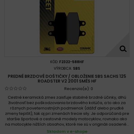
KÓD:
F2322-588HF
VÝROBCA:
SBS
PREDNÉ BRZDOVÉ DOŠTIČKY / OBLOŽENIE SBS SACHS 125
ROADSTER V2 2001 SMĚS HF
Recenzia(e):
0
Cestné keramická zmes zaisťuje stabilné brzdné účinky, dlhú
životnosť bez poškodzovania brzdového kotúča, a to ako za
rôznych poveternostných podmienok (dážď alebo prudké
zmeny teplôt), tak aj pri zmenách trecie sily. Je odporúčaná pre
staršie športové a cestovné modely motocyklov, rovnako ako
na motocykle nižších obsahov, ktoré nie sú v origináli osadené...
Skladom v e-shope