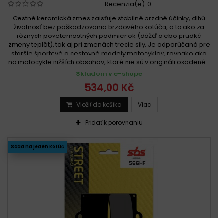
Recenzia(e):
0
Cestné keramická zmes zaisťuje stabilné brzdné účinky, dlhú
životnosť bez poškodzovania brzdového kotúča, a to ako za
rôznych poveternostných podmienok (dážď alebo prudké
zmeny teplôt), tak aj pri zmenách trecie sily. Je odporúčaná pre
staršie športové a cestovné modely motocyklov, rovnako ako
na motocykle nižších obsahov, ktoré nie sú v origináli osadené...
Skladom v e-shope
534,00 Kč
Vložiť do košíka
Viac
Pridať k porovnaniu
Sada na jeden kotúč