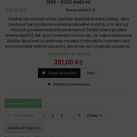
1999 - 2002 SMĚS HF
Recenzia(e):
0
Cestné keramická zmes zaisťuje stabilné brzdné účinky, dlhú
životnosť bez poškodzovania brzdového kotúča, a to ako za
rôznych poveternostných podmienok (dážď alebo prudké
zmeny teplôt), tak aj pri zmenách trecie sily. Je odporúčaná pre
staršie športové a cestovné modely motocyklov, rovnako ako
na motocykle nižších obsahov, ktoré nie sú v origináli osadené...
Skladom v e-shope
391,00 Kč
Vložiť do košíka
Viac
Pridať k porovnaniu
POROVNAŤ (
0
)
Predchádz.
1
2
3
...
11
Ďalej
ZOBRAZIŤ VŠETKO