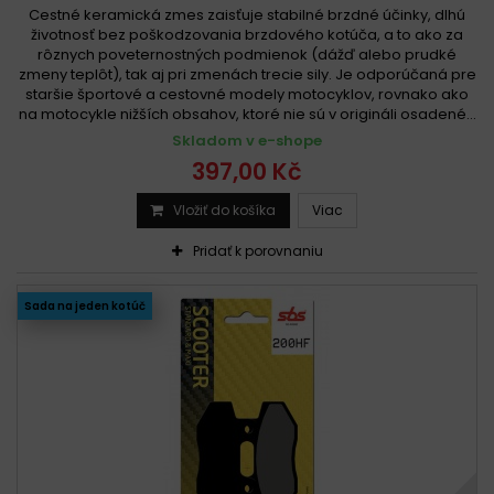
Cestné keramická zmes zaisťuje stabilné brzdné účinky, dlhú
životnosť bez poškodzovania brzdového kotúča, a to ako za
rôznych poveternostných podmienok (dážď alebo prudké
zmeny teplôt), tak aj pri zmenách trecie sily. Je odporúčaná pre
staršie športové a cestovné modely motocyklov, rovnako ako
na motocykle nižších obsahov, ktoré nie sú v origináli osadené...
Skladom v e-shope
397,00 Kč
Vložiť do košíka
Viac
Pridať k porovnaniu
Sada na jeden kotúč