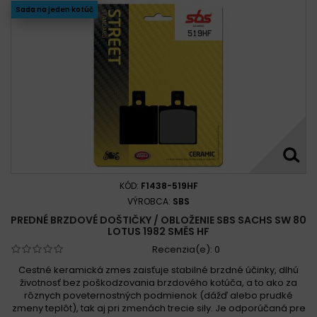
Sada na jeden kotúč
KÓD:
F1438-519HF
VÝROBCA:
SBS
PREDNÉ BRZDOVÉ DOŠTIČKY / OBLOŽENIE SBS SACHS SW 80
LOTUS 1982 SMĚS HF
Recenzia(e):
0
Cestné keramická zmes zaisťuje stabilné brzdné účinky, dlhú
životnosť bez poškodzovania brzdového kotúča, a to ako za
rôznych poveternostných podmienok (dážď alebo prudké
zmeny teplôt), tak aj pri zmenách trecie sily. Je odporúčaná pre