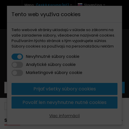
Mena :
Česká Koruna (Kč)
Slovenčina
Tento web využíva cookies
+420 771 127 977 (Po-Pá, 9-12 a 13-17)
info@brzdynamoto.cz
Tieto webové stránky ukladajú v súlade so zákonmi na
vaše zariadenie súbory, všeobecne nazývané cookies.
Používaním týchto stránok s tým vyjadrujete súhlas.
Súbory cookies sa používajú na personalizáciu reklám
Nevyhnutné súbory cookie
Analytické súbory cookie
Košík
0
Produkty
0,00 Kč
Marketingové súbory cookie
Prijať všetky súbory cookies
Povoliť len nevyhnutne nutné cookies
Brzdové doštičky
Sachs
Viac informácií
SACHS