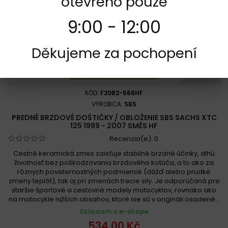
otevřeno pouze
9:00 - 12:00
Děkujeme za pochopení
KÓD:
F2082-566HF
VÝROBCA:
SBS
PREDNÉ BRZDOVÉ DOŠTIČKY / OBLOŽENIE SBS SACHS XTC
125 1999 - 2007 SMĚS HF
Recenzia(e):
0
Cestné keramická zmes zaisťuje stabilné brzdné účinky, dlhú
životnosť bez poškodzovania brzdového kotúča, a to ako za
rôznych poveternostných podmienok (dážď alebo prudké
zmeny teplôt), tak aj pri zmenách trecie sily. Je odporúčaná pre
staršie športové a cestovné modely motocyklov, rovnako ako
na motocykle nižších obsahov, ktoré nie sú v origináli osadené...
Skladom v e-shope
534,00 Kč