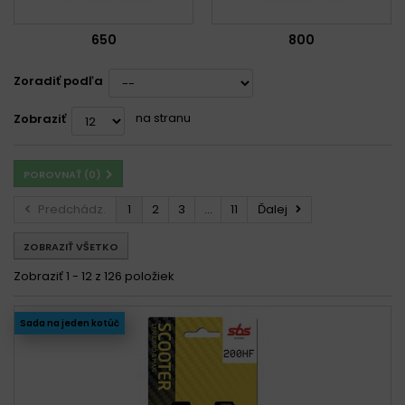
650
800
Zoradiť podľa
na stranu
Zobraziť
POROVNAŤ (
0
)
Predchádz.
1
2
3
...
11
Ďalej
ZOBRAZIŤ VŠETKO
Zobraziť 1 - 12 z 126 položiek
Sada na jeden kotúč