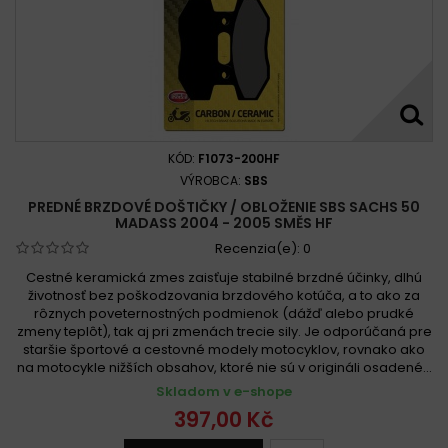
KÓD:
F1073-200HF
VÝROBCA:
SBS
PREDNÉ BRZDOVÉ DOŠTIČKY / OBLOŽENIE SBS SACHS 50
MADASS 2004 - 2005 SMĚS HF
Recenzia(e):
0
Cestné keramická zmes zaisťuje stabilné brzdné účinky, dlhú
životnosť bez poškodzovania brzdového kotúča, a to ako za
rôznych poveternostných podmienok (dážď alebo prudké
zmeny teplôt), tak aj pri zmenách trecie sily. Je odporúčaná pre
staršie športové a cestovné modely motocyklov, rovnako ako
na motocykle nižších obsahov, ktoré nie sú v origináli osadené...
Skladom v e-shope
397,00 Kč