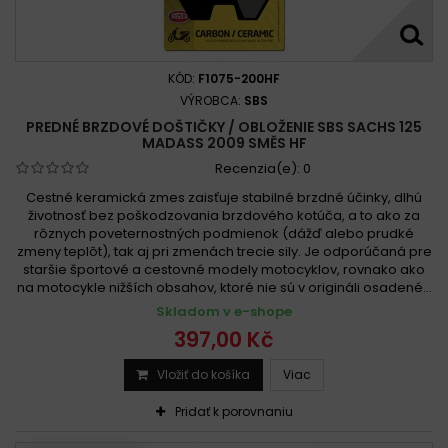
KÓD:
F1075-200HF
VÝROBCA:
SBS
PREDNÉ BRZDOVÉ DOŠTIČKY / OBLOŽENIE SBS SACHS 125
MADASS 2009 SMĚS HF
Recenzia(e):
0
Cestné keramická zmes zaisťuje stabilné brzdné účinky, dlhú
životnosť bez poškodzovania brzdového kotúča, a to ako za
rôznych poveternostných podmienok (dážď alebo prudké
zmeny teplôt), tak aj pri zmenách trecie sily. Je odporúčaná pre
staršie športové a cestovné modely motocyklov, rovnako ako
na motocykle nižších obsahov, ktoré nie sú v origináli osadené...
Skladom v e-shope
397,00 Kč
Vložiť do košíka
Viac
Pridať k porovnaniu