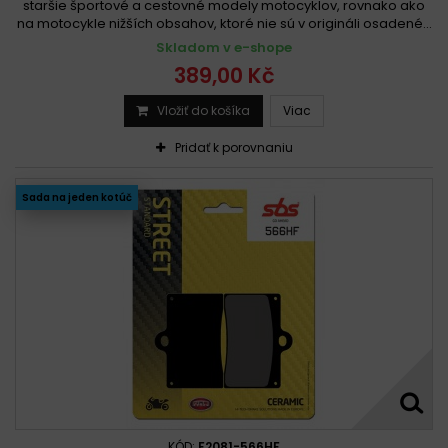
staršie športové a cestovné modely motocyklov, rovnako ako
na motocykle nižších obsahov, ktoré nie sú v origináli osadené...
Skladom v e-shope
389,00 Kč
Vložiť do košíka
Viac
Pridať k porovnaniu
Sada na jeden kotúč
KÓD:
F2081-566HF