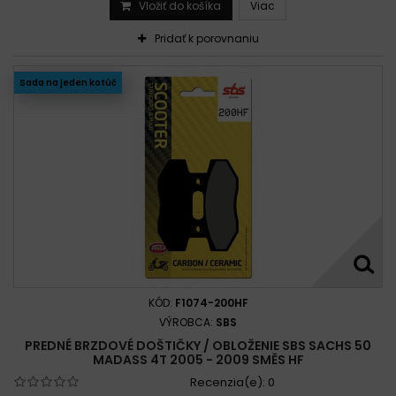
Vložiť do košíka
Viac
Pridať k porovnaniu
Sada na jeden kotúč
KÓD:
F1074-200HF
VÝROBCA:
SBS
PREDNÉ BRZDOVÉ DOŠTIČKY / OBLOŽENIE SBS SACHS 50
MADASS 4T 2005 - 2009 SMĚS HF
Recenzia(e):
0