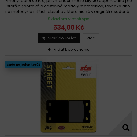
zmeny teplôt), tak aj pri zmenách trecie sily. Je odporúčaná pre
staršie športové a cestovné modely motocyklov, rovnako ako
na motocykle nižších obsahov, ktoré nie sú v origináli osadené...
Skladom v e-shope
534,00 Kč
Vložiť do košíka
Viac
Pridať k porovnaniu
Sada na jeden kotúč