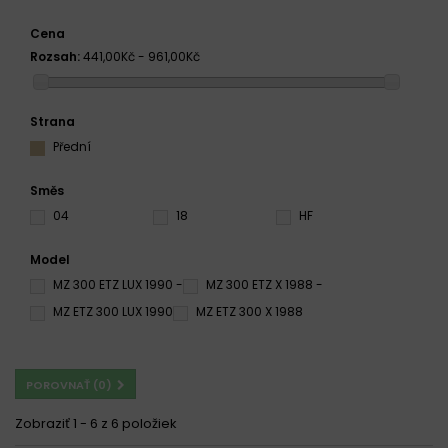
Cena
Rozsah:
441,00Kč - 961,00Kč
Strana
Přední
Směs
04
18
HF
Model
MZ 300 ETZ LUX 1990 -
MZ 300 ETZ X 1988 -
MZ ETZ 300 LUX 1990
MZ ETZ 300 X 1988
POROVNAŤ (
0
)
Zobraziť 1 - 6 z 6 položiek