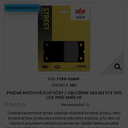
Sada na jeden kotúč
KÓD:
F1158-506HF
VÝROBCA:
SBS
PREDNÉ BRZDOVÉ DOŠTIČKY / OBLOŽENIE SBS MZ ETZ 300
LUX 1990 SMĚS HF
Recenzia(e):
0
Cestné keramická zmes zaisťuje stabilné brzdné účinky, dlhú
životnosť bez poškodzovania brzdového kotúča, a to ako za
rôznych poveternostných podmienok (dážď alebo prudké