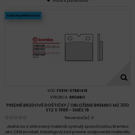
Pridať k porovnaniu
Sada na jeden kotúč
KÓD:
F3916-07BB1418
VÝROBCA:
BREMBO
PREDNÉ BRZDOVÉ DOŠTIČKY / OBLOŽENIE BREMBO MZ 300
ETZ X 1988 - SMĚS 18
Recenzia(e):
0
Jedná sa o sintrovaný materiál vyvinutý spoločnosťou Brembo
ako OEM produkt. Katalógový kód presne zodpovedá materiálu