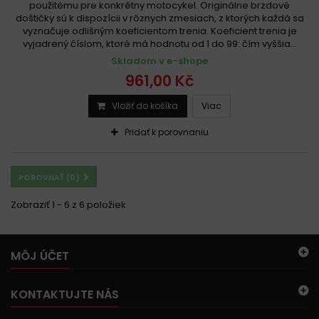
použitému pre konkrétny motocykel. Originálne brzdové
doštičky sú k dispozícii v rôznych zmesiach, z ktorých každá sa
vyznačuje odlišným koeficientom trenia. Koeficient trenia je
vyjadrený číslom, ktoré má hodnotu od 1 do 99: čím vyššia...
Skladom v e-shope
961,00 Kč
Vložiť do košíka
Viac
Pridať k porovnaniu
POROVNAŤ (
0
)
Zobraziť 1 - 6 z 6 položiek
MÔJ ÚČET
KONTAKTUJTE NÁS