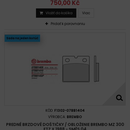
750,00 Kč
Vložiť do košíka
Viac
Pridať k porovnaniu
Sada na jeden kotúč
KÓD:
F1302-07BB1404
VÝROBCA:
BREMBO
PREDNÉ BRZDOVÉ DOŠTIČKY / OBLOŽENIE BREMBO MZ 300
ETZ X 1988 - SMĚS 04