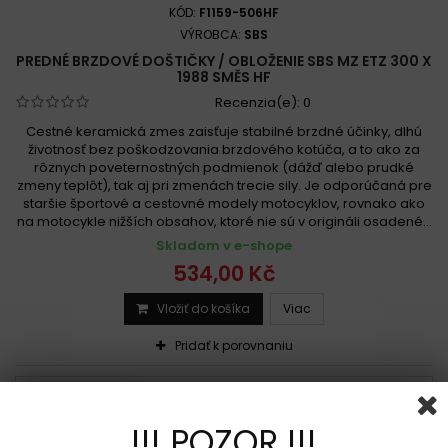
KÓD:
F1159-506HF
VÝROBCA:
SBS
PREDNÉ BRZDOVÉ DOŠTIČKY / OBLOŽENIE SBS MZ ETZ 300 X
1988 SMĚS HF
Recenzia(e):
0
Cestné keramická zmes zaisťuje stabilné brzdné účinky, dlhú
životnosť bez poškodzovania brzdového kotúča, a to ako za
rôznych poveternostných podmienok (dážď alebo prudké
zmeny teplôt), tak aj pri zmenách trecie sily. Je odporúčaná pre
staršie športové a cestovné modely motocyklov, rovnako ako
na motocykle nižších obsahov, ktoré nie sú v origináli osadené...
Skladom v e-shope
534,00 Kč
Vložiť do košíka
Viac
Pridať k porovnaniu
Sada na jeden kotúč
!!! POZOR !!!