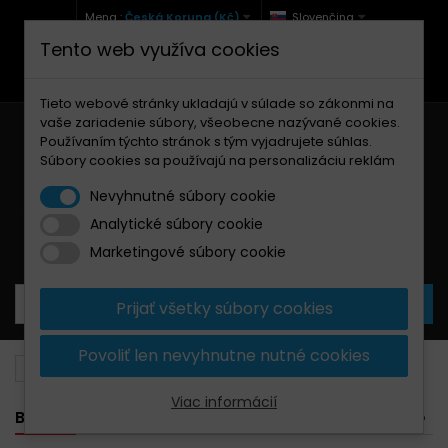
Mena :
Česká Koruna (Kč)
Slovenčina
Tento web využíva cookies
+420 771 127 977 (Po-Pá, 9-12 a 13-17)
info@brzdynamoto.cz
Tieto webové stránky ukladajú v súlade so zákonmi na
vaše zariadenie súbory, všeobecne nazývané cookies.
Používaním týchto stránok s tým vyjadrujete súhlas.
Súbory cookies sa používajú na personalizáciu reklám
Nevyhnutné súbory cookie
Analytické súbory cookie
Košík
0
Produkty
0,00 Kč
Marketingové súbory cookie
Prijať všetky súbory cookies
Povoliť len nevyhnutne nutné cookies
Brzdové doštičky
MZ
300
Viac informácií
BANNER