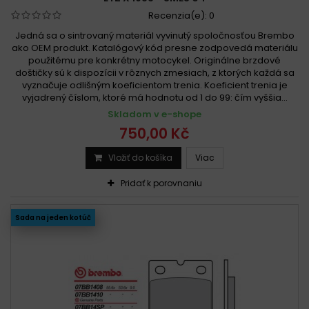
Recenzia(e):
0
Jedná sa o sintrovaný materiál vyvinutý spoločnosťou Brembo
ako OEM produkt. Katalógový kód presne zodpovedá materiálu
použitému pre konkrétny motocykel. Originálne brzdové
doštičky sú k dispozícii v rôznych zmesiach, z ktorých každá sa
vyznačuje odlišným koeficientom trenia. Koeficient trenia je
vyjadrený číslom, ktoré má hodnotu od 1 do 99: čím vyššia...
Skladom v e-shope
750,00 Kč
Vložiť do košíka
Viac
Pridať k porovnaniu
Sada na jeden kotúč