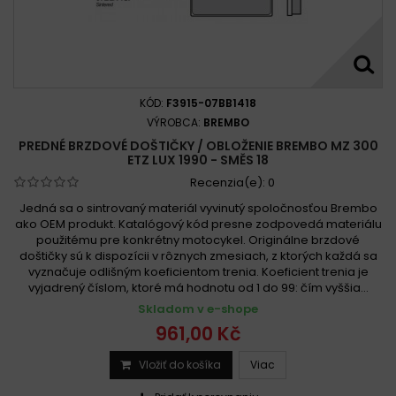
KÓD:
F3915-07BB1418
VÝROBCA:
BREMBO
PREDNÉ BRZDOVÉ DOŠTIČKY / OBLOŽENIE BREMBO MZ 300
ETZ LUX 1990 - SMĚS 18
Recenzia(e):
0
Jedná sa o sintrovaný materiál vyvinutý spoločnosťou Brembo
ako OEM produkt. Katalógový kód presne zodpovedá materiálu
použitému pre konkrétny motocykel. Originálne brzdové
doštičky sú k dispozícii v rôznych zmesiach, z ktorých každá sa
vyznačuje odlišným koeficientom trenia. Koeficient trenia je
vyjadrený číslom, ktoré má hodnotu od 1 do 99: čím vyššia...
Skladom v e-shope
961,00 Kč
Vložiť do košíka
Viac