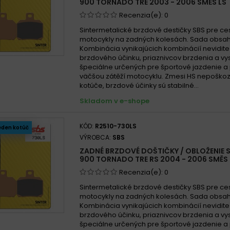
900 TORNADO TRE 2003 - 2006 SMĚS LS
Recenzia(e):
0
Sintermetalické brzdové destičky SBS pre ce
motocykly na zadných kolesách. Sada obsah
Kombinácia vynikajúcich kombinácií nevidit
brzdového účinku, priaznivcov brzdenia a vys
špeciálne určených pre športové jazdenie a 
väčšou zátěží motocyklu. Zmesi HS nepoško
kotúče, brzdové účinky sú stabilné...
Skladom v e-shope
KÓD:
R2510-730LS
eden kotúč
VÝROBCA:
SBS
ZADNÉ BRZDOVÉ DOŠTIČKY / OBLOŽENIE S
900 TORNADO TRE RS 2004 - 2006 SMĚS 
Recenzia(e):
0
Sintermetalické brzdové destičky SBS pre ce
motocykly na zadných kolesách. Sada obsah
Kombinácia vynikajúcich kombinácií nevidit
brzdového účinku, priaznivcov brzdenia a vys
špeciálne určených pre športové jazdenie a 