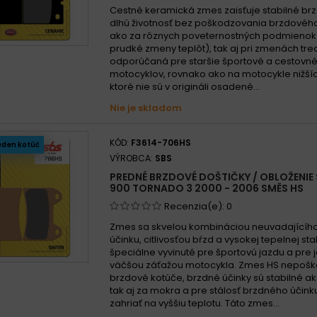
Cestné keramická zmes zaisťuje stabilné brz
dlhú životnosť bez poškodzovania brzdového
ako za rôznych poveternostných podmienok
prudké zmeny teplôt), tak aj pri zmenách treci
odporúčaná pre staršie športové a cestovn
motocyklov, rovnako ako na motocykle nižší
ktoré nie sú v origináli osadené...
Nie je skladom
KÓD:
F3614-706HS
eden kotúč
VÝROBCA:
SBS
PREDNÉ BRZDOVÉ DOŠTIČKY / OBLOŽENIE S
900 TORNADO 3 2000 - 2006 SMĚS HS
Recenzia(e):
0
Zmes sa skvelou kombináciou neuvadajícíh
účinku, citlivosťou bŕzd a vysokej tepelnej stab
špeciálne vyvinuté pre športovú jazdu a pre 
väčšou záťažou motocykla. Zmes HS nepošk
brzdové kotúče, brzdné účinky sú stabilné ak
tak aj za mokra a pre stálosť brzdného účin
zahriať na vyššiu teplotu. Táto zmes...