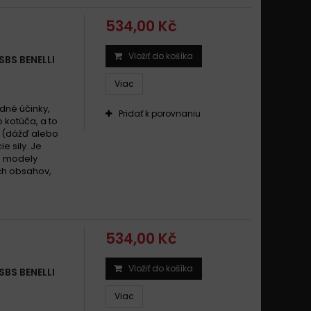
li 900 Tornado Tre 2003 - 2005
534,00 Kč
li 900 Tornado TRE 2003 - 2006
li 900 Tornado TRE RS 2004 - 2006
Vložiť do košíka
BS BENELLI
li Tornado 900 TRE 2003-2014
Viac
li Tornado 900 TRE 2006-2014
dné účinky,
Pridať k porovnaniu
 kotúča, a to
 (dážď alebo
e sily. Je
é modely
ch obsahov,
534,00 Kč
Vložiť do košíka
BS BENELLI
Viac