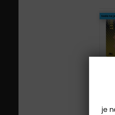
Sada na j
Sada na j
je 