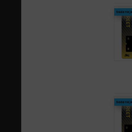
SV
Sada na j
Sada na j