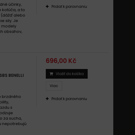
dné účinky,
Pridať k porovnaniu
 kotúča, a to
 (dážď alebo
e sily. Je
é modely
ch obsahov,
696,00 Kč
Vložiť do košíka
BS BENELLI
Viac
o brzdného
Pridať k porovnaniu
ility,
jazdu s
odzuje
o za sucha,
ku nepotrebujú