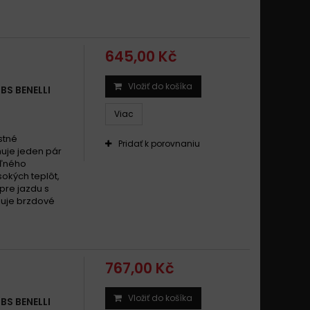
645,00 Kč
Vložiť do košíka
BS BENELLI
Viac
stné
Pridať k porovnaniu
uje jeden pár
eľného
okých teplôt,
pre jazdu s
zuje brzdové
767,00 Kč
Vložiť do košíka
BS BENELLI