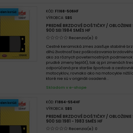
XBK5
Benel
KÓD:
F1168-506HF
eden kotúč
Benel
VÝROBCA:
SBS
Benel
PREDNÉ BRZDOVÉ DOŠTIČKY / OBLOŽENIE S
Benel
900 SEI 1984 SMĚS HF
Benel
Recenzia(e):
0
Cestné keramická zmes zaisťuje stabilné brz
dlhú životnosť bez poškodzovania brzdového
ako za rôznych poveternostných podmienok
prudké zmeny teplôt), tak aj pri zmenách treci
odporúčaná pre staršie športové a cestovn
motocyklov, rovnako ako na motocykle nižší
ktoré nie sú v origináli osadené...
Skladom v e-shope
KÓD:
F1864-554HF
eden kotúč
VÝROBCA:
SBS
PREDNÉ BRZDOVÉ DOŠTIČKY / OBLOŽENIE S
900 SEI 1981 - 1983 SMĚS HF
Recenzia(e):
0