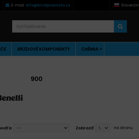
)
E-mail:
info@brzdynamoto.cz
Slovenči
ÚČE
BRZDOVÉ KOMPONENTY
CHÉMIA
900
na stranu
podľa
--
Zobraziť
12