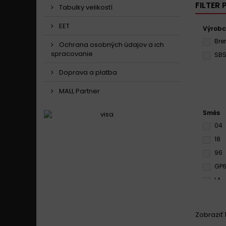
FILTER
Tabulky velikostí
EET
Výrob
Br
Ochrana osobných údajov a ich
spracovanie
SB
Doprava a platba
MALL Partner
Směs
04
18
96
GP
LA
RQ
S33
Zobraziť 1
SP