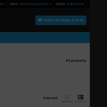
na
Mena :
Česká Koruna (Kč)
Vitajte,
Prihlásiť sa
Košík
0
Produkty
0,00 Kč
49 produkty
Zobraziť:
Mriežka
Zoznam