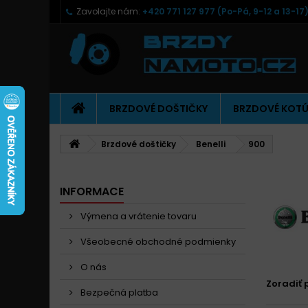
Zavolajte nám:
+420 771 127 977 (Po-Pá, 9-12 a 13-17
BRZDOVÉ DOŠTIČKY
BRZDOVÉ KOT
Brzdové doštičky
Benelli
900
INFORMACE
Výmena a vrátenie tovaru
Všeobecné obchodné podmienky
O nás
Zoradiť 
Bezpečná platba