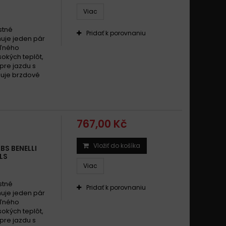
Viac
stné
Pridať k porovnaniu
uje jeden pár
eľného
okých teplôt,
pre jazdu s
zuje brzdové
767,00 Kč
Vložiť do košíka
BS BENELLI
LS
Viac
stné
Pridať k porovnaniu
uje jeden pár
eľného
okých teplôt,
pre jazdu s