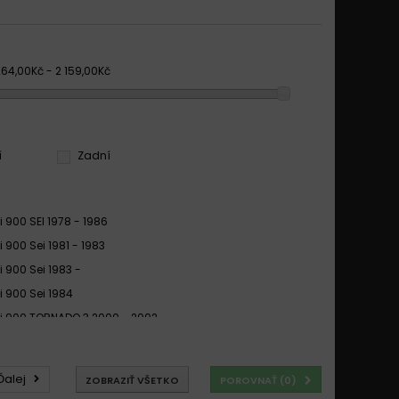
264,00Kč - 2 159,00Kč
í
Zadní
i 900 SEI 1978 - 1986
i 900 Sei 1981 - 1983
i 900 Sei 1983 -
i 900 Sei 1984
li 900 TORNADO 3 2000 - 2002
li 900 Tornado 3 2000 - 2006
li 900 TORNADO 3 2003 - 2008
Ďalej
ZOBRAZIŤ VŠETKO
POROVNAŤ (
0
)
li 900 Tornado 2002 -