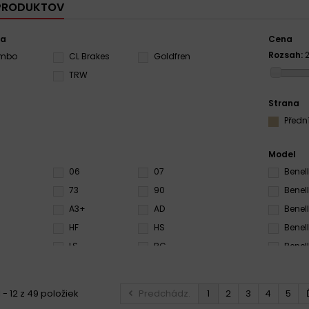
 PRODUKTOV
ca
Cena
Rozsah:
embo
CL Brakes
Goldfren
S
TRW
Strana
Předn
Model
06
07
Benell
73
90
Benell
A3+
AD
Benell
6
HF
HS
Benell
LS
RC
Benel
RX3
S3
Benel
SA
SC
Benel
 - 12 z 49 položiek
Predchádz.
1
2
3
4
5
SRQ
SRT
Benel