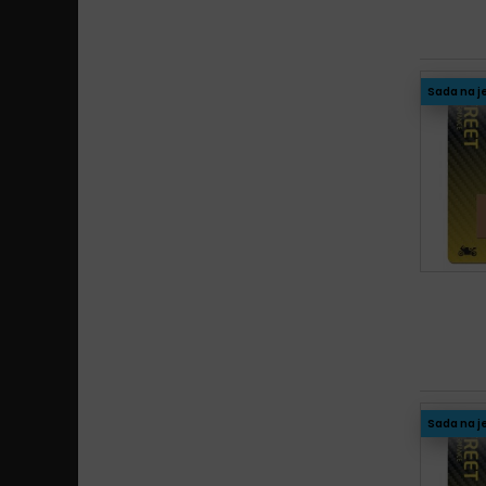
Sada na j
Sada na j