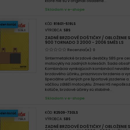
ktoré nie sú v origináli osadené...
Skladom v e-shope
KÓD:
R1601-519LS
eden kotúč
VÝROBCA:
SBS
ZADNÉ BRZDOVÉ DOŠTIČKY / OBLOŽENIE S
900 TORNADO 3 2000 - 2006 SMĚS LS
Recenzia(e):
0
Sintermetalické brzdové destičky SBS pre ce
motocykly na zadných kolesách. Sada obsah
Kombinácia vynikajúcich kombinácií nevidit
brzdového účinku, priaznivcov brzdenia a vys
špeciálne určených pre športové jazdenie a 
väčšou zátěží motocyklu. Zmesi HS nepoško
kotúče, brzdové účinky sú stabilné...
Skladom v e-shope
KÓD:
R2509-730LS
eden kotúč
VÝROBCA:
SBS
ZADNÉ BRZDOVÉ DOŠTIČKY / OBLOŽENIE S