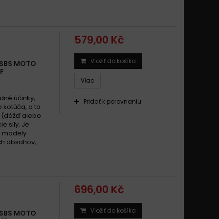
Guzzi California 1100 1999-2014
Guzzi California 1100 2001-2014
Guzzi ES 1100 Quota 1999 -
579,00 Kč
Guzzi ES 1100 Quota 1999 - 2003
uzzi EV 1100 California, 80, Touring 2001
Vložiť do košíka
 SBS MOTO
uzzi EV 1100 California, 80, Touring 2001 -
HF
Viac
uzzi EV 1100 California 1994 - 1997
Guzzi EV 1100 California 1997 - 2000
dné účinky,
Pridať k porovnaniu
 kotúča, a to
Guzzi EV 1100 California 1998 - 2000
 (dážď alebo
Guzzi Griso 1100 2005-2008
e sily. Je
é modely
Guzzi Griso 1100 2005-2009
ch obsahov,
uzzi V11 1100 , Scura, Sport Scura 2002 - 2005
i V11 1100 Lemans, Lemans Tenni, Lemans Rosso Corsa
06
696,00 Kč
uzzi V11 1100 Le Mans, Le Mans Tenni 2001 -
Guzzi V11 1100 Scura, Sport Scura 2002 -
Vložiť do košíka
 SBS MOTO
uzzi V11 1100 Sport, Sport Naked 2001 -