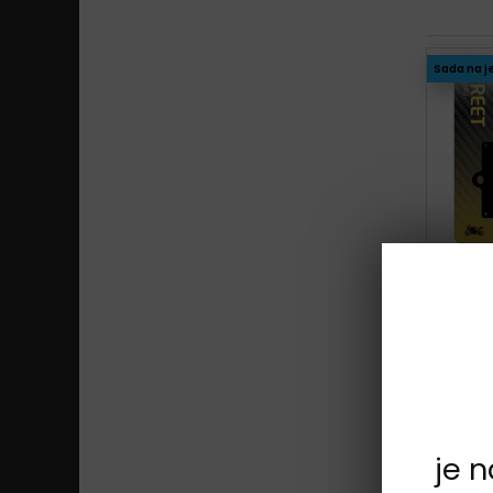
Sada na j
Sada na j
je 