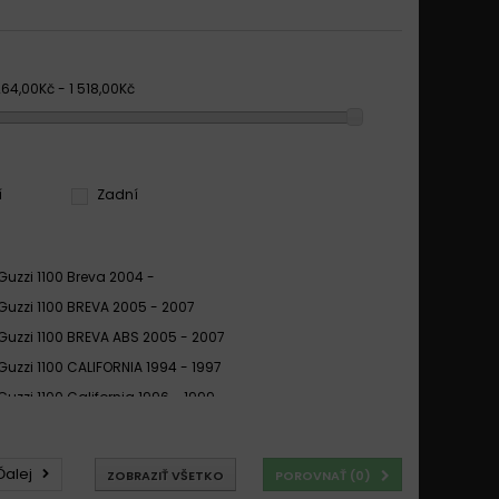
264,00Kč - 1 518,00Kč
í
Zadní
Guzzi 1100 Breva 2004 -
Guzzi 1100 BREVA 2005 - 2007
Guzzi 1100 BREVA ABS 2005 - 2007
Guzzi 1100 CALIFORNIA 1994 - 1997
Guzzi 1100 California 1996 - 1999
Guzzi 1100 CALIFORNIA ALUMINIUM 2003 -
Guzzi 1100 CALIFORNIA CLASSIC 2006 -
Ďalej
ZOBRAZIŤ VŠETKO
POROVNAŤ (
0
)
Guzzi 1100 CALIFORNIA EV 2001 -