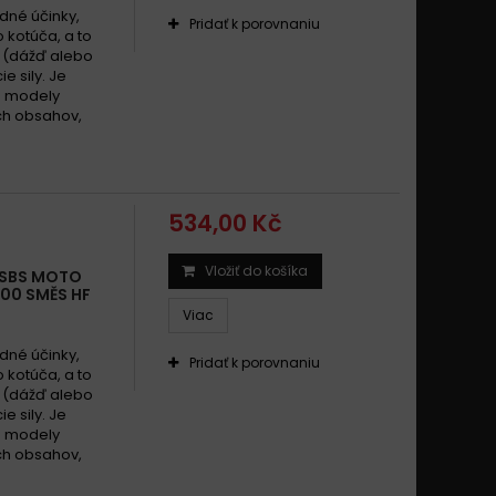
Guzzi 1100 CALIFORNIA SPECIAL 1999 - 2000
dné účinky,
Pridať k porovnaniu
Guzzi 1100 California Special 1999 - 2000
 kotúča, a to
 (dážď alebo
Guzzi 1100 California Special 2001
e sily. Je
uzzi 1100 California Special 2001 -
é modely
ch obsahov,
Guzzi 1100 CALIFORNIA SPECIAL 2001 -
Guzzi 1100 CALIFORNIA SPECIAL ALUMINIUM 2002 -
Guzzi 1100 CALIFORNIA SPECIAL SPORT 2002 -
Guzzi 1100 California Special Sport 2002 -
534,00 Kč
Guzzi 1100 California Special Sport Alloy 2002 - 2006
Guzzi 1100 California Stone, Stone Touring 2002 - 2005
Vložiť do košíka
 SBS MOTO
000 SMĚS HF
Guzzi 1100 CALIFORNIA STONE 2001 - 2005
Viac
Guzzi 1100 California Stone 2002 -
dné účinky,
Guzzi 1100 California Stone Metal 2002 - 2003
Pridať k porovnaniu
 kotúča, a to
Guzzi 1100 California Titanium 2003 -
 (dážď alebo
e sily. Je
Guzzi 1100 CALIFORNIA TITANIUM 2003 - 2004
é modely
Guzzi 1100 California Titanium 2003 - 2005
ch obsahov,
Guzzi 1100 CALIFORNIA TOURING 2006 - 2008