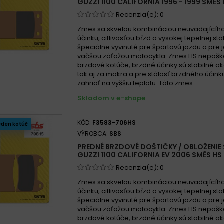
GUZZI 1100 CALIFORNIA 1996 - 1999 SMĚS
Moto G
Recenzia(e):
0
Moto G
Zmes sa skvelou kombináciou neuvadajícíh
účinku, citlivosťou bŕzd a vysokej tepelnej stab
Moto 
špeciálne vyvinuté pre športovú jazdu a pre 
Moto 
väčšou záťažou motocykla. Zmes HS nepošk
brzdové kotúče, brzdné účinky sú stabilné ak
Moto 
tak aj za mokra a pre stálosť brzdného účin
zahriať na vyššiu teplotu. Táto zmes...
Skladom v e-shope
KÓD:
F3583-706HS
eden kotúč
VÝROBCA:
SBS
PREDNÉ BRZDOVÉ DOŠTIČKY / OBLOŽENIE
GUZZI 1100 CALIFORNIA EV 2006 SMĚS HS
Recenzia(e):
0
Zmes sa skvelou kombináciou neuvadajícíh
účinku, citlivosťou bŕzd a vysokej tepelnej stab
špeciálne vyvinuté pre športovú jazdu a pre 
väčšou záťažou motocykla. Zmes HS nepošk
brzdové kotúče, brzdné účinky sú stabilné ak