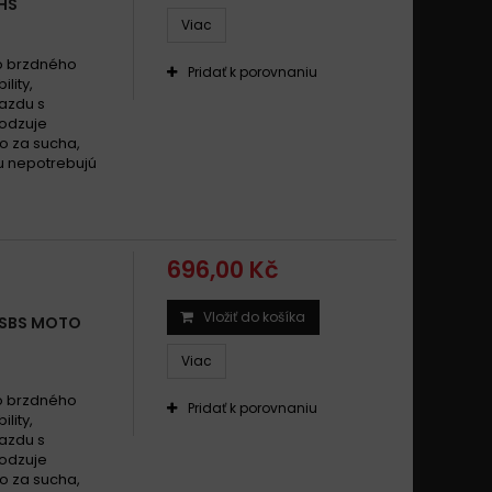
 HS
Viac
uzzi V11 1100 Sport, Sport Naked 2001 - 2005
uzzi V11 1100 Sport 1997 - 2000
o brzdného
Pridať k porovnaniu
ility,
Guzzi V11 1100 Sport Rosso Mandell 2001 - 2006
jazdu s
Guzzi V 1100 Breva, ABS 2005 - 2007
odzuje
o za sucha,
Guzzi V 1100 Breva 2004
ku nepotrebujú
696,00 Kč
Vložiť do košíka
 SBS MOTO
Viac
o brzdného
Pridať k porovnaniu
ility,
jazdu s
odzuje
o za sucha,