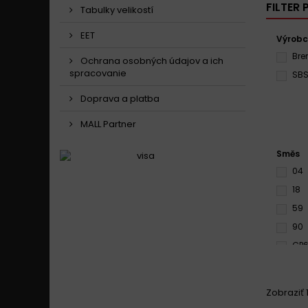
FILTER
Tabulky velikostí
EET
Výrob
Br
Ochrana osobných údajov a ich
spracovanie
SB
Doprava a platba
MALL Partner
Směs
04
18
59
90
GP
LA
RQ
Zobraziť 1
S33