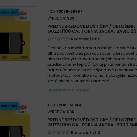
SH
SP
Moto 
KÓD:
F2076-566HF
eden kotúč
SV
SX
Moto 
VÝROBCA:
SBS
XBK5
Moto 
PREDNÉ BRZDOVÉ DOŠTIČKY / OBLOŽENIE
Moto 
GUZZI 1100 CALIFORNIA JACKAL BASIC 2
Moto 
Recenzia(e):
0
Moto 
Cestné keramická zmes zaisťuje stabilné brz
dlhú životnosť bez poškodzovania brzdového
Moto 
ako za rôznych poveternostných podmienok
Moto 
prudké zmeny teplôt), tak aj pri zmenách treci
odporúčaná pre staršie športové a cestovn
Moto 
motocyklov, rovnako ako na motocykle nižší
Moto 
ktoré nie sú v origináli osadené...
Moto 
Skladom v e-shope
Moto 
Moto 
KÓD:
F2145-566HF
eden kotúč
VÝROBCA:
SBS
Moto 
PREDNÉ BRZDOVÉ DOŠTIČKY / OBLOŽENIE
Moto 
GUZZI 1100 CALIFORNIA JACKAL 2000 SM
Moto 
Recenzia(e):
0