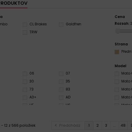
 PRODUKTOV
ca
Cena
Rozsah:
embo
CL Brakes
Goldfren
S
TRW
Strana
Předn
Model
06
07
Moto 
30
35
Moto 
73
83
Moto 
A3+
AD
Moto 
6
HF
HS
Moto 
LS
RC
Moto 
RX3
S3
Moto 
 - 12 z 566 položiek
Predchádz.
1
2
3
...
48
SA
SC
Moto 