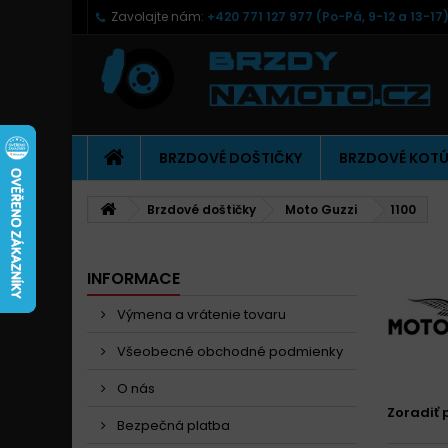
Zavolajte nám:
+420 771 127 977 (Po-Pá, 9-12 a 13-17
BRZDOVÉ DOŠTIČKY
BRZDOVÉ KOT
Brzdové doštičky
Moto Guzzi
1100
INFORMACE
Výmena a vrátenie tovaru
Všeobecné obchodné podmienky
O nás
Zoradiť 
Bezpečná platba