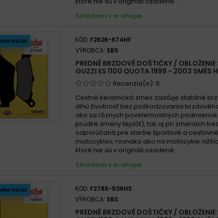
ktoré nie sú v origináli osadené...
Moto 
Skladom v e-shope
Moto 
Moto 
KÓD:
F2626-674HF
eden kotúč
Moto 
VÝROBCA:
SBS
Moto G
PREDNÉ BRZDOVÉ DOŠTIČKY / OBLOŽENIE
Moto G
GUZZI ES 1100 QUOTA 1999 - 2003 SMĚS 
Moto G
Recenzia(e):
0
Moto 
Cestné keramická zmes zaisťuje stabilné brz
dlhú životnosť bez poškodzovania brzdového
Moto 
ako za rôznych poveternostných podmienok
Moto 
prudké zmeny teplôt), tak aj pri zmenách treci
odporúčaná pre staršie športové a cestovn
Moto 
motocyklov, rovnako ako na motocykle nižší
Moto G
ktoré nie sú v origináli osadené...
Skladom v e-shope
Moto Guzz
2001 - 20
KÓD:
F2785-506HS
eden kotúč
Moto G
VÝROBCA:
SBS
Moto 
PREDNÉ BRZDOVÉ DOŠTIČKY / OBLOŽENIE
Moto G