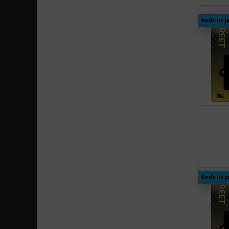
SD
Sada na j
SRT
TT
Sada na j