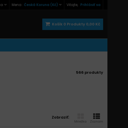
na
Mena :
Česká Koruna (Kč)
Vitajte,
Prihlásiť sa
Košík
0
Produkty
0,00 Kč
566 produkty
Zobraziť:
Mriežka
Zoznam