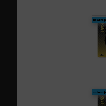
Sada na j
Sada na j