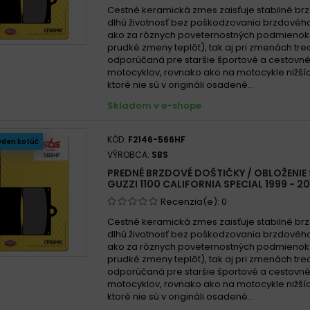
Moto 
Cestné keramická zmes zaisťuje stabilné brz
Moto 
dlhú životnosť bez poškodzovania brzdového
ako za rôznych poveternostných podmienok
Moto 
prudké zmeny teplôt), tak aj pri zmenách treci
Moto G
odporúčaná pre staršie športové a cestovn
motocyklov, rovnako ako na motocykle nižší
Moto 
ktoré nie sú v origináli osadené...
Moto 
Skladom v e-shope
Moto 
Moto 
KÓD:
F2146-566HF
eden kotúč
Moto 
VÝROBCA:
SBS
Moto 
PREDNÉ BRZDOVÉ DOŠTIČKY / OBLOŽENIE
GUZZI 1100 CALIFORNIA SPECIAL 1999 - 2
Moto 
Recenzia(e):
0
Moto 
Cestné keramická zmes zaisťuje stabilné brz
Moto 
dlhú životnosť bez poškodzovania brzdového
Moto 
ako za rôznych poveternostných podmienok
prudké zmeny teplôt), tak aj pri zmenách treci
Moto 
odporúčaná pre staršie športové a cestovn
Moto 
motocyklov, rovnako ako na motocykle nižší
ktoré nie sú v origináli osadené...
Moto 