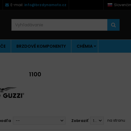
)
E-mail:
info@brzdynamoto.cz
Slovenči
ÚČE
BRZDOVÉ KOMPONENTY
CHÉMIA
1100
na stranu
podľa
--
Zobraziť
12