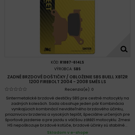
KÓD:
R1887-614LS
VÝROBCA:
SBS
ZADNÉ BRZDOVÉ DOŠTIČKY / OBLOŽENIE SBS BUELL XB12R
1200 FIREBOLT 2004 - 2008 SMĚS LS
Recenzia(e):
0
Sintermetalické brzdové destičky SBS pre cestné motocykly na
zadných kolesách. Sada obsahuje jeden pár Kombinácia
vynikajúcich kombinácií neviditeľného brzdového účinku,
priaznivcov brzdenia a vysokých teplôt, špeciálne určených pre
športové jazdenie a pre jazdu s väčšou zátěží motocyklu. Zmesi
HS nepoškozuje brzdové kotúče, brzdové účinky sú stabilné...
Skladom v e-shope