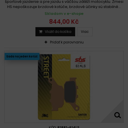
športové jazdenie a pre jazdu s väčšou zátěží motocyklu. Zmesi
HS nepoškozuje brzdové kotúče, brzdové účinky sú stabilné...
Skladom v e-shope
844,00 Kč
Vložiť do košíka
Viac
Pridať k porovnaniu
Sada na jeden kotúč
KÓD:
R1881-614LS