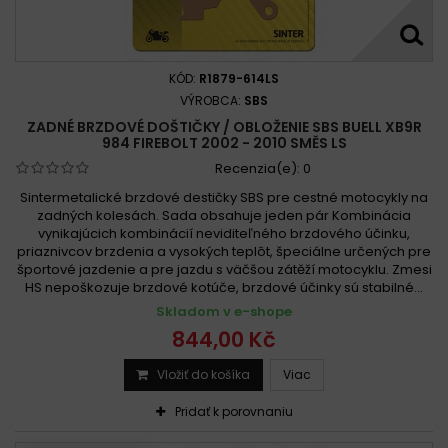
KÓD:
R1879-614LS
VÝROBCA:
SBS
ZADNÉ BRZDOVÉ DOŠTIČKY / OBLOŽENIE SBS BUELL XB9R
984 FIREBOLT 2002 - 2010 SMĚS LS
Recenzia(e):
0
Sintermetalické brzdové destičky SBS pre cestné motocykly na
zadných kolesách. Sada obsahuje jeden pár Kombinácia
vynikajúcich kombinácií neviditeľného brzdového účinku,
priaznivcov brzdenia a vysokých teplôt, špeciálne určených pre
športové jazdenie a pre jazdu s väčšou zátěží motocyklu. Zmesi
HS nepoškozuje brzdové kotúče, brzdové účinky sú stabilné...
Skladom v e-shope
844,00 Kč
Vložiť do košíka
Viac
Pridať k porovnaniu