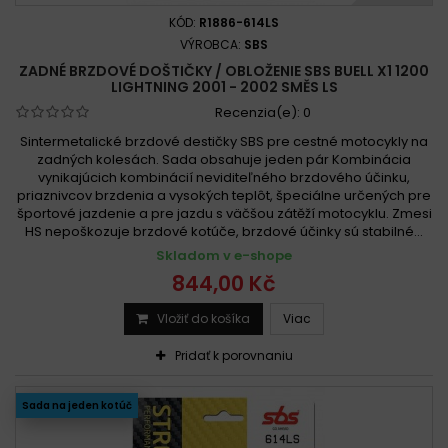
KÓD:
R1886-614LS
VÝROBCA:
SBS
ZADNÉ BRZDOVÉ DOŠTIČKY / OBLOŽENIE SBS BUELL X1 1200
LIGHTNING 2001 - 2002 SMĚS LS
Recenzia(e):
0
Sintermetalické brzdové destičky SBS pre cestné motocykly na
zadných kolesách. Sada obsahuje jeden pár Kombinácia
vynikajúcich kombinácií neviditeľného brzdového účinku,
priaznivcov brzdenia a vysokých teplôt, špeciálne určených pre
športové jazdenie a pre jazdu s väčšou zátěží motocyklu. Zmesi
HS nepoškozuje brzdové kotúče, brzdové účinky sú stabilné...
Skladom v e-shope
844,00 Kč
Vložiť do košíka
Viac
Pridať k porovnaniu
Sada na jeden kotúč