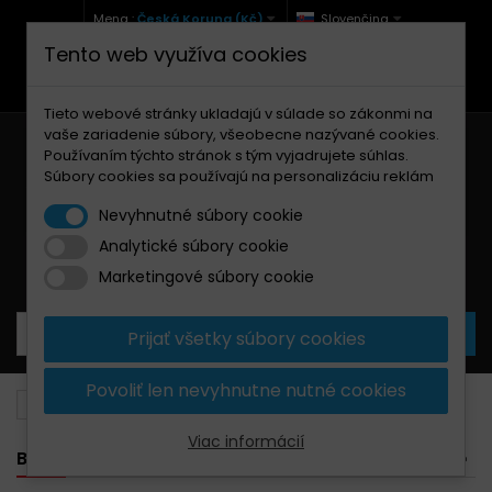
Mena :
Česká Koruna (Kč)
Slovenčina
Tento web využíva cookies
+420 771 127 977 (Po-Pá, 9-12 a 13-17)
info@brzdynamoto.cz
Tieto webové stránky ukladajú v súlade so zákonmi na
vaše zariadenie súbory, všeobecne nazývané cookies.
Používaním týchto stránok s tým vyjadrujete súhlas.
Súbory cookies sa používajú na personalizáciu reklám
Nevyhnutné súbory cookie
Analytické súbory cookie
Košík
0
Produkty
0,00 Kč
Marketingové súbory cookie
Prijať všetky súbory cookies
Povoliť len nevyhnutne nutné cookies
Brzdové doštičky
Buell
Viac informácií
BUELL