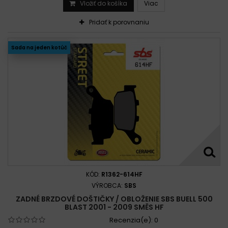
Vložiť do košíka
Viac
Pridať k porovnaniu
Sada na jeden kotúč
KÓD:
R1362-614HF
VÝROBCA:
SBS
ZADNÉ BRZDOVÉ DOŠTIČKY / OBLOŽENIE SBS BUELL 500
BLAST 2001 - 2009 SMĚS HF
Recenzia(e):
0