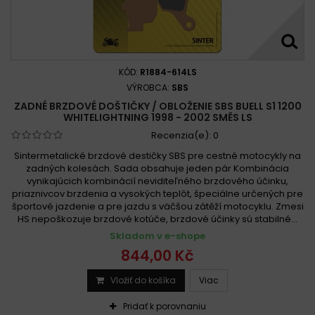
KÓD:
R1884-614LS
VÝROBCA:
SBS
ZADNÉ BRZDOVÉ DOŠTIČKY / OBLOŽENIE SBS BUELL S1 1200
WHITELIGHTNING 1998 - 2002 SMĚS LS
Recenzia(e):
0
Sintermetalické brzdové destičky SBS pre cestné motocykly na
zadných kolesách. Sada obsahuje jeden pár Kombinácia
vynikajúcich kombinácií neviditeľného brzdového účinku,
priaznivcov brzdenia a vysokých teplôt, špeciálne určených pre
športové jazdenie a pre jazdu s väčšou zátěží motocyklu. Zmesi
HS nepoškozuje brzdové kotúče, brzdové účinky sú stabilné...
Skladom v e-shope
844,00 Kč
Vložiť do košíka
Viac
Pridať k porovnaniu