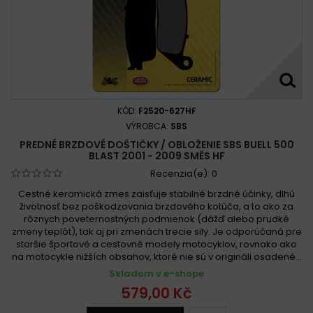
KÓD:
F2520-627HF
VÝROBCA:
SBS
PREDNÉ BRZDOVÉ DOŠTIČKY / OBLOŽENIE SBS BUELL 500
BLAST 2001 - 2009 SMĚS HF
Recenzia(e):
0
Cestné keramická zmes zaisťuje stabilné brzdné účinky, dlhú
životnosť bez poškodzovania brzdového kotúča, a to ako za
rôznych poveternostných podmienok (dážď alebo prudké
zmeny teplôt), tak aj pri zmenách trecie sily. Je odporúčaná pre
staršie športové a cestovné modely motocyklov, rovnako ako
na motocykle nižších obsahov, ktoré nie sú v origináli osadené...
Skladom v e-shope
579,00 Kč