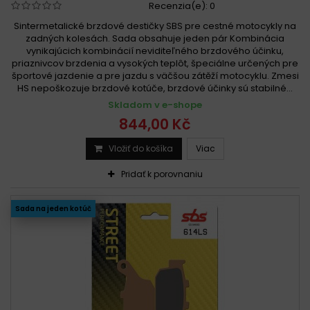
Recenzia(e):
0
Sintermetalické brzdové destičky SBS pre cestné motocykly na
zadných kolesách. Sada obsahuje jeden pár Kombinácia
vynikajúcich kombinácií neviditeľného brzdového účinku,
priaznivcov brzdenia a vysokých teplôt, špeciálne určených pre
športové jazdenie a pre jazdu s väčšou zátěží motocyklu. Zmesi
HS nepoškozuje brzdové kotúče, brzdové účinky sú stabilné...
Skladom v e-shope
844,00 Kč
Vložiť do košíka
Viac
Pridať k porovnaniu
Sada na jeden kotúč