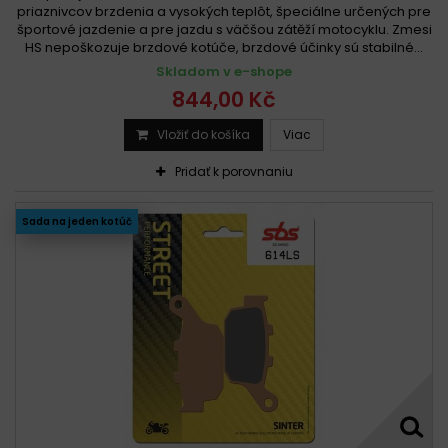
priaznivcov brzdenia a vysokých teplôt, špeciálne určených pre
športové jazdenie a pre jazdu s väčšou zátěží motocyklu. Zmesi
HS nepoškozuje brzdové kotúče, brzdové účinky sú stabilné...
Skladom v e-shope
844,00 Kč
Vložiť do košíka
Viac
Pridať k porovnaniu
Sada na jeden kotúč