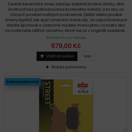
Cestné keramická zmes zaisťuje stabilné brzdné účinky, dlhú
životnosť bez poškodzovania brzdového kotúča, a to ako za
rôznych poveternostných podmienok (dážď alebo prudké
zmeny teplôt), tak aj pri zmenách trecie sily. Je odporúčaná pre
staršie športové a cestovné modely motocyklov, rovnako ako
na motocykle nižších obsahov, ktoré nie sú v origináli osadené...
Skladom v e-shope
579,00 Kč
Vložiť do košíka
Viac
Pridať k porovnaniu
Sada na jeden kotúč