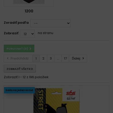
1200
Zoradiť podľa
na stranu
Zobraziť
POROVNAŤ (
0
)
Predchádz.
1
2
3
...
17
Ďalej
ZOBRAZIŤ VŠETKO
Zobraziť 1 - 12 z 196 položiek
Sada na jeden kotúč