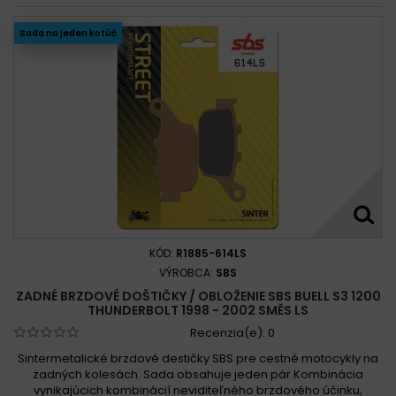
Sada na jeden kotúč
KÓD:
R1885-614LS
VÝROBCA:
SBS
ZADNÉ BRZDOVÉ DOŠTIČKY / OBLOŽENIE SBS BUELL S3 1200
THUNDERBOLT 1998 - 2002 SMĚS LS
Recenzia(e):
0
Sintermetalické brzdové destičky SBS pre cestné motocykly na
zadných kolesách. Sada obsahuje jeden pár Kombinácia
vynikajúcich kombinácií neviditeľného brzdového účinku,