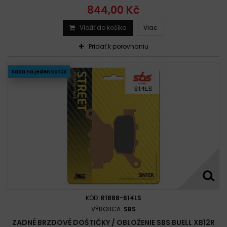
844,00 Kč
Vložiť do košíka
Viac
Pridať k porovnaniu
Sada na jeden kotúč
KÓD:
R1888-614LS
VÝROBCA:
SBS
ZADNÉ BRZDOVÉ DOŠTIČKY / OBLOŽENIE SBS BUELL XB12R