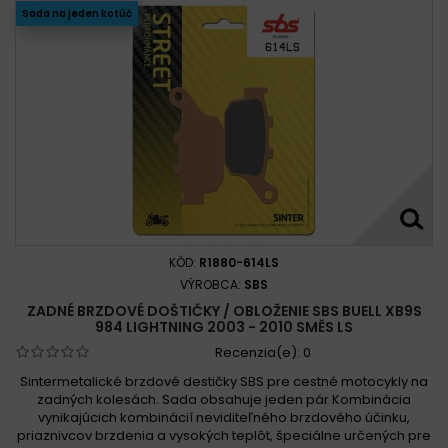
Sada na jeden kotúč
KÓD:
R1880-614LS
VÝROBCA:
SBS
ZADNÉ BRZDOVÉ DOŠTIČKY / OBLOŽENIE SBS BUELL XB9S
984 LIGHTNING 2003 - 2010 SMĚS LS
Recenzia(e):
0
Sintermetalické brzdové destičky SBS pre cestné motocykly na
zadných kolesách. Sada obsahuje jeden pár Kombinácia
vynikajúcich kombinácií neviditeľného brzdového účinku,
priaznivcov brzdenia a vysokých teplôt, špeciálne určených pre