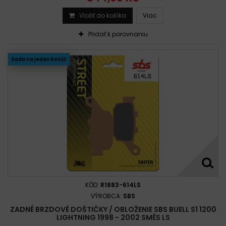
Vložiť do košíka
Viac
Pridať k porovnaniu
Sada na jeden kotúč
KÓD:
R1883-614LS
VÝROBCA:
SBS
ZADNÉ BRZDOVÉ DOŠTIČKY / OBLOŽENIE SBS BUELL S1 1200
LIGHTNING 1998 - 2002 SMĚS LS