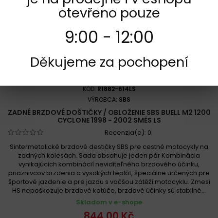
otevřeno pouze
9:00 - 12:00
Děkujeme za pochopení
KÓD:
R1882-614LS
VÝROBCA:
SBS
ZADNÉ BRZDOVÉ DOŠTIČKY / OBLOŽENIE SBS BUELL M2 1200
CYCLONE 1998 - 2002 SMĚS LS
Recenzia(e):
0
Sintermetalické brzdové destičky SBS pre cestné motocykly na
zadných kolesách. Sada obsahuje jeden pár Kombinácia
vynikajúcich kombinácií neviditeľného brzdového účinku,
priaznivcov brzdenia a vysokých teplôt, špeciálne určených pre
športové jazdenie a pre jazdu s väčšou zátěží motocyklu. Zmesi
HS nepoškozuje brzdové kotúče, brzdové účinky sú stabilné...
Skladom v e-shope
844,00 Kč