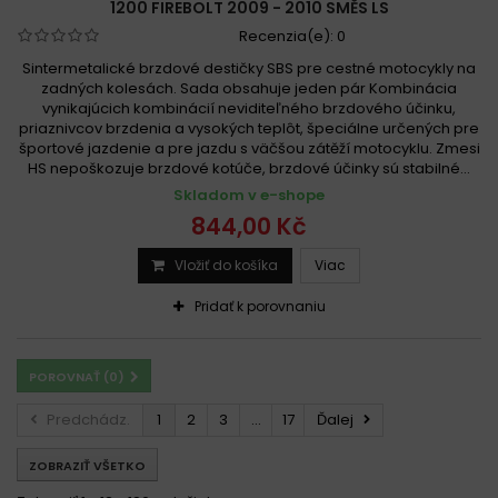
1200 FIREBOLT 2009 - 2010 SMĚS LS
Recenzia(e):
0
Sintermetalické brzdové destičky SBS pre cestné motocykly na
zadných kolesách. Sada obsahuje jeden pár Kombinácia
vynikajúcich kombinácií neviditeľného brzdového účinku,
priaznivcov brzdenia a vysokých teplôt, špeciálne určených pre
športové jazdenie a pre jazdu s väčšou zátěží motocyklu. Zmesi
HS nepoškozuje brzdové kotúče, brzdové účinky sú stabilné...
Skladom v e-shope
844,00 Kč
Vložiť do košíka
Viac
Pridať k porovnaniu
POROVNAŤ (
0
)
Predchádz.
1
2
3
...
17
Ďalej
ZOBRAZIŤ VŠETKO