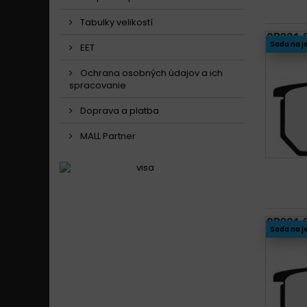
Tabulky velikostí
Sada na j
EET
Ochrana osobných údajov a ich
spracovanie
Doprava a platba
MALL Partner
Sada na j