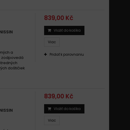
839,00 Kč
Vložiť do košíka
NISSIN
Viac
vných a
Pridať k porovnaniu
mi zodpovedá
 stredných
ých doštičiek
839,00 Kč
Vložiť do košíka
NISSIN
Viac