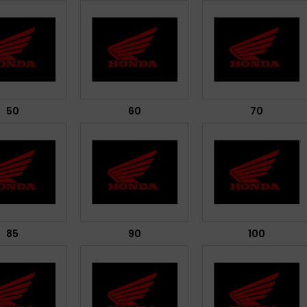
50
60
70
85
90
100