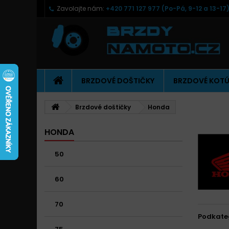
Zavolajte nám:
+420 771 127 977 (Po-Pá, 9-12 a 13-17
BRZDOVÉ DOŠTIČKY
BRZDOVÉ KOT
Brzdové doštičky
Honda
HONDA
50
60
70
Podkate