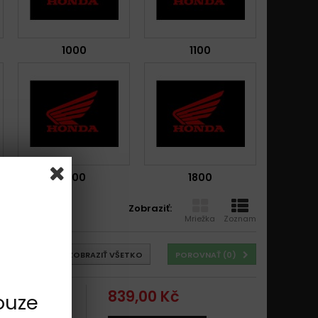
1000
1100
1500
1800
Zobraziť:
Mriežka
Zoznam
Ďalej
ZOBRAZIŤ VŠETKO
POROVNAŤ (
0
)
839,00 Kč
ouze