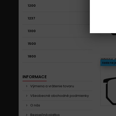
1200
1237
1300
1500
1800
Sada na j
INFORMACE
Výmena a vrátenie tovaru
Všeobecné obchodné podmienky
O nás
Bezpečná platba