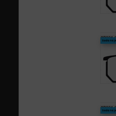
Sada na j
Sada na j