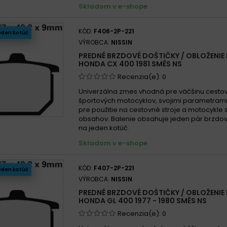
Skladom v e-shope
KÓD:
F406-2P-221
eden kotúč
VÝROBCA:
NISSIN
PREDNÉ BRZDOVÉ DOŠTIČKY / OBLOŽENIE 
HONDA CX 400 1981 SMĚS NS
Recenzia(e):
0
Univerzálna zmes vhodná pre väčšinu cesto
športových motocyklov, svojimi parametra
pre použitie na cestovné stroje a motocykle
obsahov. Balenie obsahuje jeden pár brzdov
na jeden kotúč.
Skladom v e-shope
KÓD:
F407-2P-221
eden kotúč
VÝROBCA:
NISSIN
PREDNÉ BRZDOVÉ DOŠTIČKY / OBLOŽENIE 
HONDA GL 400 1977 - 1980 SMĚS NS
Recenzia(e):
0