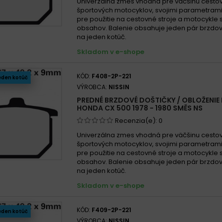
Univerzálna zmes vhodná pre väčšinu cesto
športových motocyklov, svojimi parametra
pre použitie na cestovné stroje a motocykle
obsahov. Balenie obsahuje jeden pár brzdov
na jeden kotúč.
Skladom v e-shope
KÓD:
F408-2P-221
eden kotúč
VÝROBCA:
NISSIN
PREDNÉ BRZDOVÉ DOŠTIČKY / OBLOŽENIE 
HONDA CX 500 1978 - 1980 SMĚS NS
Recenzia(e):
0
Univerzálna zmes vhodná pre väčšinu cesto
športových motocyklov, svojimi parametra
pre použitie na cestovné stroje a motocykle
obsahov. Balenie obsahuje jeden pár brzdov
na jeden kotúč.
Skladom v e-shope
KÓD:
F409-2P-221
eden kotúč
VÝROBCA:
NISSIN