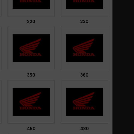
220
230
350
360
450
480