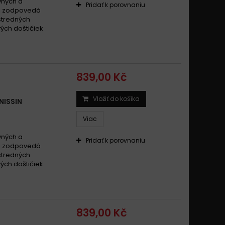
vných a
Pridať k porovnaniu
mi zodpovedá
 stredných
ých doštičiek
839,00 Kč
Vložiť do košíka
NISSIN
Viac
vných a
Pridať k porovnaniu
mi zodpovedá
 stredných
ých doštičiek
839,00 Kč