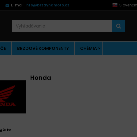
)
E-mail:
info@brzdynamoto.cz
Slovenči
ÚČE
BRZDOVÉ KOMPONENTY
CHÉMIA
Honda
górie