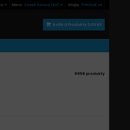
na
Mena :
Česká Koruna (Kč)
Vitajte,
Prihlásiť sa
Košík
0
Produkty
0,00 Kč
6958 produkty