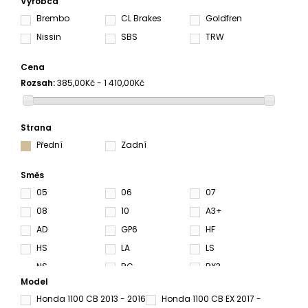
Výrobca
Brembo
CL Brakes
Goldfren
Nissin
SBS
TRW
Cena
Rozsah:
385,00Kč - 1 410,00Kč
Strana
Přední
Zadní
Směs
05
06
07
08
10
A3+
AD
GP6
HF
HS
LA
LS
NS
RC
RX3
Model
S3
S4
S33
Honda 1100 CB 2013 - 2016
Honda 1100 CB EX 2017 -
SA
SC
SH