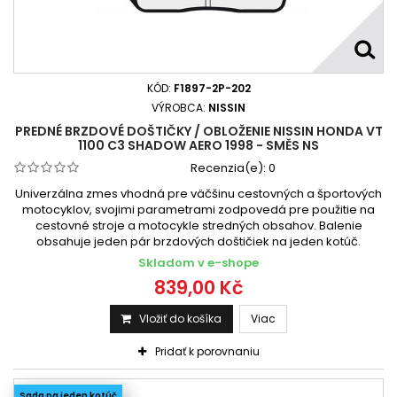
KÓD:
F1897-2P-202
VÝROBCA:
NISSIN
PREDNÉ BRZDOVÉ DOŠTIČKY / OBLOŽENIE NISSIN HONDA VT
1100 C3 SHADOW AERO 1998 - SMĚS NS
Recenzia(e):
0
Univerzálna zmes vhodná pre väčšinu cestovných a športových
motocyklov, svojimi parametrami zodpovedá pre použitie na
cestovné stroje a motocykle stredných obsahov. Balenie
obsahuje jeden pár brzdových doštičiek na jeden kotúč.
Skladom v e-shope
839,00 Kč
Vložiť do košíka
Viac
Pridať k porovnaniu
Sada na jeden kotúč