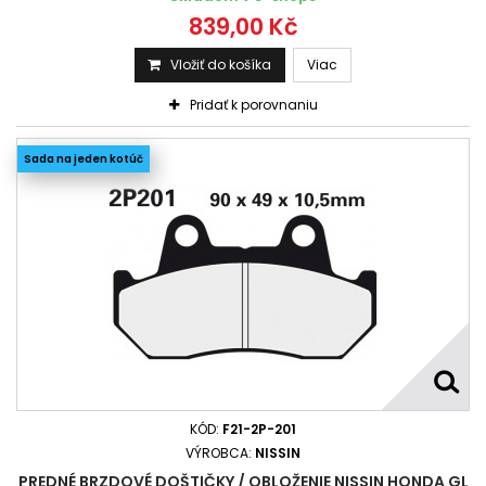
839,00 Kč
Vložiť do košíka
Viac
Pridať k porovnaniu
Sada na jeden kotúč
KÓD:
F21-2P-201
VÝROBCA:
NISSIN
PREDNÉ BRZDOVÉ DOŠTIČKY / OBLOŽENIE NISSIN HONDA GL