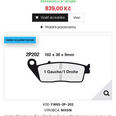
Skladom v e-shope
839,00 Kč
Vložiť do košíka
Viac
Pridať k porovnaniu
Sada na jeden kotúč
KÓD:
F1893-2P-202
VÝROBCA:
NISSIN