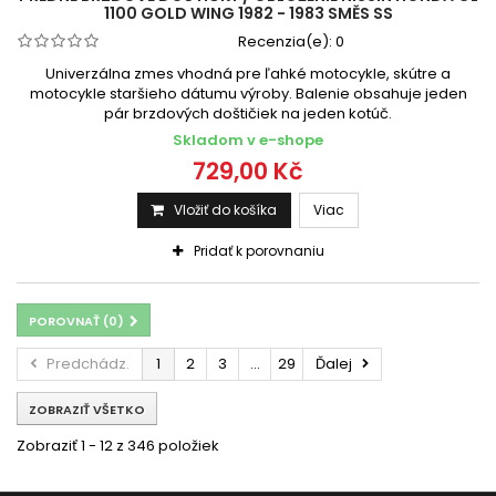
1100 GOLD WING 1982 - 1983 SMĚS SS
Recenzia(e):
0
Univerzálna zmes vhodná pre ľahké motocykle, skútre a
motocykle staršieho dátumu výroby. Balenie obsahuje jeden
pár brzdových doštičiek na jeden kotúč.
Skladom v e-shope
729,00 Kč
Vložiť do košíka
Viac
Pridať k porovnaniu
POROVNAŤ (
0
)
Predchádz.
1
2
3
...
29
Ďalej
ZOBRAZIŤ VŠETKO
Zobraziť 1 - 12 z 346 položiek