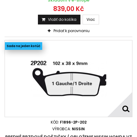
Skladom v e-shope
839,00 Kč
Vložiť do košíka
Viac
Pridať k porovnaniu
Sada na jeden kotúč
KÓD:
F1896-2P-202
VÝROBCA:
NISSIN
PREDNÉ BRZDOVÉ DOŠTIČKY / OBLOŽENIE NISSIN HONDA VT