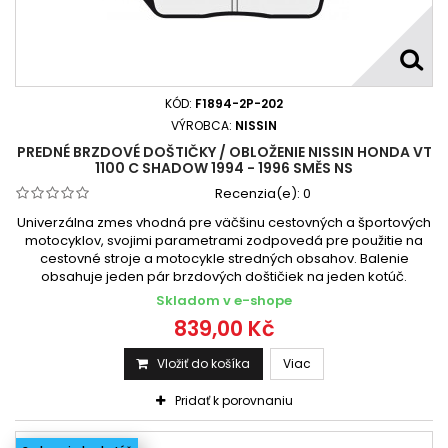
KÓD:
F1894-2P-202
VÝROBCA:
NISSIN
PREDNÉ BRZDOVÉ DOŠTIČKY / OBLOŽENIE NISSIN HONDA VT
1100 C SHADOW 1994 - 1996 SMĚS NS
Recenzia(e):
0
Univerzálna zmes vhodná pre väčšinu cestovných a športových
motocyklov, svojimi parametrami zodpovedá pre použitie na
cestovné stroje a motocykle stredných obsahov. Balenie
obsahuje jeden pár brzdových doštičiek na jeden kotúč.
Skladom v e-shope
839,00 Kč
Vložiť do košíka
Viac
Pridať k porovnaniu