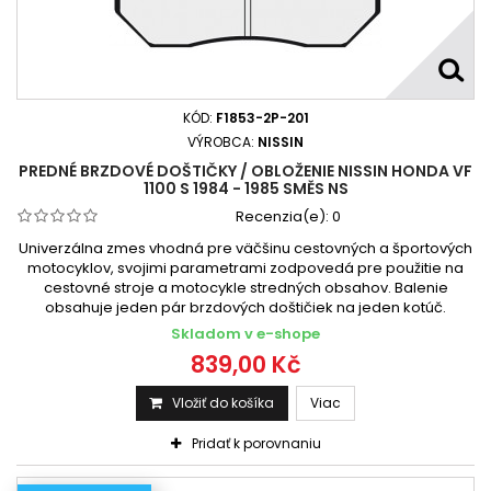
KÓD:
F1853-2P-201
VÝROBCA:
NISSIN
PREDNÉ BRZDOVÉ DOŠTIČKY / OBLOŽENIE NISSIN HONDA VF
1100 S 1984 - 1985 SMĚS NS
Recenzia(e):
0
Univerzálna zmes vhodná pre väčšinu cestovných a športových
motocyklov, svojimi parametrami zodpovedá pre použitie na
cestovné stroje a motocykle stredných obsahov. Balenie
obsahuje jeden pár brzdových doštičiek na jeden kotúč.
Skladom v e-shope
839,00 Kč
Vložiť do košíka
Viac
Pridať k porovnaniu