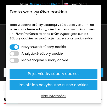
Mena :
Česká Koruna (Kč)
Slovenčina
Tento web využíva cookies
+420 771 127 977 (Po-Pá, 9-12 a 13-17)
info@brzdynamoto.cz
Tieto webové stránky ukladajú v súlade so zákonmi na
vaše zariadenie súbory, všeobecne nazývané cookies.
Používaním týchto stránok s tým vyjadrujete súhlas.
Súbory cookies sa používajú na personalizáciu reklám
Nevyhnutné súbory cookie
Analytické súbory cookie
Košík
0
Produkty
0,00 Kč
Marketingové súbory cookie
Prijať všetky súbory cookies
Povoliť len nevyhnutne nutné cookies
Brzdové doštičky
Honda
1100
Viac informácií
BANNER