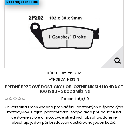
Sada na jeden kotúč
KÓD:
F1892-2P-202
VÝROBCA:
NISSIN
PREDNÉ BRZDOVÉ DOŠTIČKY / OBLOŽENIE NISSIN HONDA ST
1100 1990 - 2002 SMĚS NS
Recenzia(e):
0
Univerzálna zmes vhodná pre väčšinu cestovných a športových
motocyklov, svojimi parametrami zodpovedá pre použitie na
cestovné stroje a motocykle stredných obsahov. Balenie
obsahuje jeden pár brzdových doštičiek na jeden kotúč.