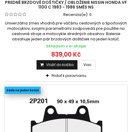
Honda VT 1100 C Shadow 1994 - 1996
PREDNÉ BRZDOVÉ DOŠTIČKY / OBLOŽENIE NISSIN HONDA VF
1100 C 1983 - 1986 SMĚS NS
Honda VT 1100 C Shadow 1994 - 1998
Recenzia(e):
0
Honda VT 1100 C Shadow 1994-1997
Univerzálna zmes vhodná pre väčšinu cestovných a športových
Honda VT 1100 C Shadow 1995-2005
motocyklov, svojimi parametrami zodpovedá pre použitie na
Honda VT 1100 C Shadow 1995-2007
cestovné stroje a motocykle stredných obsahov. Balenie
obsahuje jeden pár brzdových doštičiek na jeden kotúč.
Honda VT 1100 C Shadow 1998-2004
Skladom v e-shope
Honda VT 1100 T Shadow 1998 -
839,00 Kč
Honda VT 1100 T Shadow 1998 - 2004
Vložiť do košíka
Viac
Pridať k porovnaniu
Sada na jeden kotúč