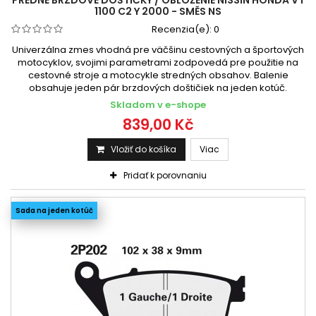
1100 C2 Y 2000 - SMĚS NS
Recenzia(e):
0
Univerzálna zmes vhodná pre väčšinu cestovných a športových
motocyklov, svojimi parametrami zodpovedá pre použitie na
cestovné stroje a motocykle stredných obsahov. Balenie
obsahuje jeden pár brzdových doštičiek na jeden kotúč.
Skladom v e-shope
839,00 Kč
Vložiť do košíka
Viac
Pridať k porovnaniu
Sada na jeden kotúč