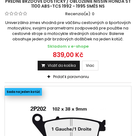
PREDNÉ BRZDOVÉ DOŠTIČKY / OBLOŽENIE NISSIN HONDA ST
1100 ABS-TCS 1992 - 1995 SMĚS NS
Recenzia(e):
0
Univerzálna zmes vhodná pre väčšinu cestovných a športových
motocyklov, svojimi parametrami zodpovedá pre použitie na
cestovné stroje a motocykle stredných obsahov. Balenie
obsahuje jeden pár brzdových doštičiek na jeden kotúč.
Skladom v e-shope
839,00 Kč
Vložiť do košíka
Viac
Pridať k porovnaniu
Sada na jeden kotúč