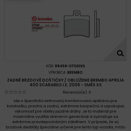
KÓD:
R8459-07020XS
VÝROBCA:
BREMBO
ZADNÉ BRZDOVÉ DOŠTIČKY / OBLOŽENIE BREMBO APRILIA
400 SCARABEO I.E. 2006 - SMĚS XS
Recenzia(e):
0
Ide o špecifickú sintrovanú kombinovanú aplikáciu pre
kolobežku, prednú a zadnú, extrémne bezpečnú a uspokojivú
výkonnosť pre všetky jazdné dráhy. Je to materiál pre
maximálne využitie skenerov generácie a vyznačuje sa
extrémne pravdepodobným záběhem. V prípade, že sú
brzdové destiláty špeciálne určené pre tento typ vozidla, môžu