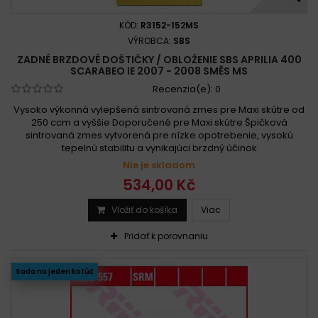
KÓD:
R3152-152MS
VÝROBCA:
SBS
ZADNÉ BRZDOVÉ DOŠTIČKY / OBLOŽENIE SBS APRILIA 400
SCARABEO IE 2007 - 2008 SMĚS MS
Recenzia(e):
0
Vysoko výkonná vylepšená sintrovaná zmes pre Maxi skútre od
250 ccm a vyššie Doporučené pre Maxi skútre Špičková
sintrovaná zmes vytvorená pre nízke opotrebenie, vysokú
tepelnú stabilitu a vynikajúci brzdný účinok
Nie je skladom
534,00 Kč
Vložiť do košíka
Viac
Pridať k porovnaniu
Sada na jeden kotúč