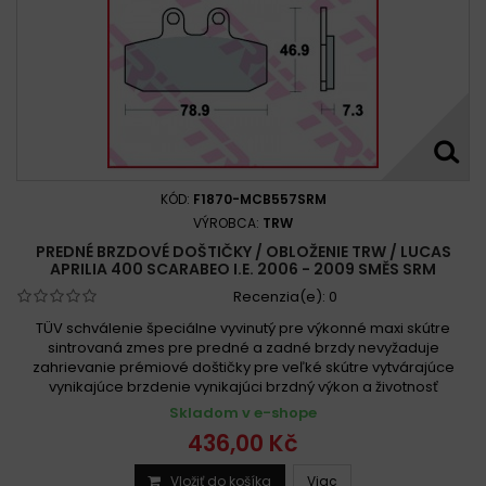
KÓD:
F1870-MCB557SRM
VÝROBCA:
TRW
PREDNÉ BRZDOVÉ DOŠTIČKY / OBLOŽENIE TRW / LUCAS
APRILIA 400 SCARABEO I.E. 2006 - 2009 SMĚS SRM
Recenzia(e):
0
TÜV schválenie špeciálne vyvinutý pre výkonné maxi skútre
sintrovaná zmes pre predné a zadné brzdy nevyžaduje
zahrievanie prémiové doštičky pre veľké skútre vytvárajúce
vynikajúce brzdenie vynikajúci brzdný výkon a životnosť
Skladom v e-shope
436,00 Kč
Vložiť do košíka
Viac