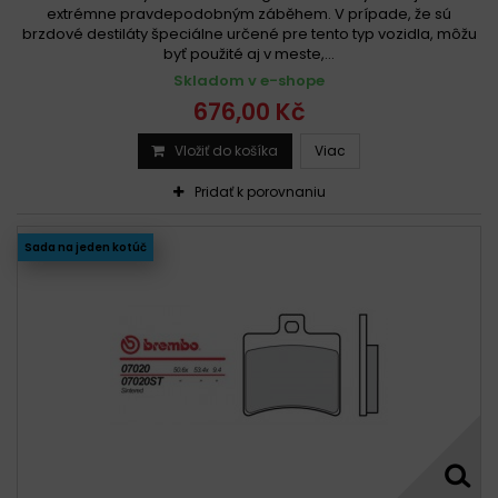
extrémne pravdepodobným záběhem. V prípade, že sú
brzdové destiláty špeciálne určené pre tento typ vozidla, môžu
byť použité aj v meste,...
Skladom v e-shope
676,00 Kč
Vložiť do košíka
Viac
Pridať k porovnaniu
Sada na jeden kotúč