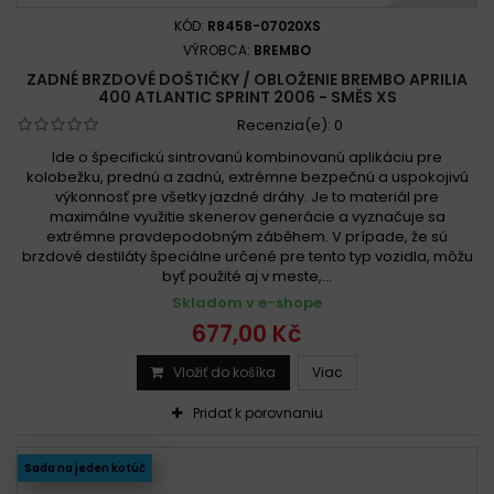
KÓD:
R8458-07020XS
VÝROBCA:
BREMBO
ZADNÉ BRZDOVÉ DOŠTIČKY / OBLOŽENIE BREMBO APRILIA
400 ATLANTIC SPRINT 2006 - SMĚS XS
Recenzia(e):
0
Ide o špecifickú sintrovanú kombinovanú aplikáciu pre
kolobežku, prednú a zadnú, extrémne bezpečnú a uspokojivú
výkonnosť pre všetky jazdné dráhy. Je to materiál pre
maximálne využitie skenerov generácie a vyznačuje sa
extrémne pravdepodobným záběhem. V prípade, že sú
brzdové destiláty špeciálne určené pre tento typ vozidla, môžu
byť použité aj v meste,...
Skladom v e-shope
677,00 Kč
Vložiť do košíka
Viac
Pridať k porovnaniu
Sada na jeden kotúč