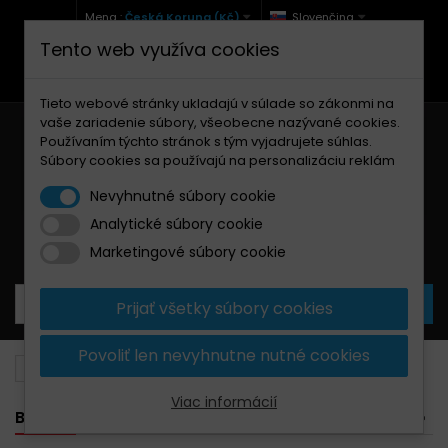
Mena :
Česká Koruna (Kč)
Slovenčina
Tento web využíva cookies
+420 771 127 977 (Po-Pá, 9-12 a 13-17)
info@brzdynamoto.cz
Tieto webové stránky ukladajú v súlade so zákonmi na
vaše zariadenie súbory, všeobecne nazývané cookies.
Používaním týchto stránok s tým vyjadrujete súhlas.
Súbory cookies sa používajú na personalizáciu reklám
Nevyhnutné súbory cookie
Analytické súbory cookie
Košík
0
Produkty
0,00 Kč
Marketingové súbory cookie
Prijať všetky súbory cookies
Povoliť len nevyhnutne nutné cookies
Brzdové doštičky
Aprilia
400
Viac informácií
BANNER