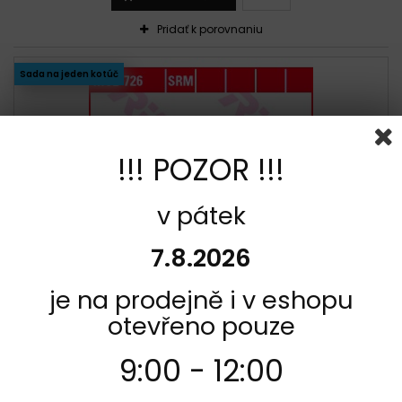
Pridať k porovnaniu
Sada na jeden kotúč
!!! POZOR !!!
v pátek
7.8.2026
je na prodejně i v eshopu
KÓD:
F8083-MCB726
VÝROBCA:
TRW
otevřeno pouze
PREDNÉ BRZDOVÉ DOŠTIČKY / OBLOŽENIE TRW / LUCAS
APRILIA 400 ATLANTIC SPRINT 2005 - 2008
9:00 - 12:00
Recenzia(e):
0