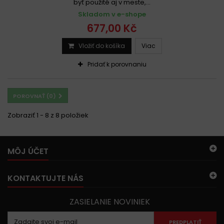
byť použité aj v meste,...
Skladom v e-shope
677,00 Kč
Vložiť do košíka
Viac
Pridať k porovnaniu
POROVNAŤ (
0
)
Zobraziť 1 - 8 z 8 položiek
MÔJ ÚČET
KONTAKTUJTE NÁS
ZASIELANIE NOVINIEK
PREDPLATIŤ