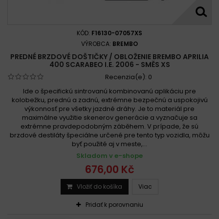
KÓD:
F16130-07057XS
VÝROBCA:
BREMBO
PREDNÉ BRZDOVÉ DOŠTIČKY / OBLOŽENIE BREMBO APRILIA
400 SCARABEO I.E. 2006 - SMĚS XS
Recenzia(e):
0
Ide o špecifickú sintrovanú kombinovanú aplikáciu pre
kolobežku, prednú a zadnú, extrémne bezpečnú a uspokojivú
výkonnosť pre všetky jazdné dráhy. Je to materiál pre
maximálne využitie skenerov generácie a vyznačuje sa
extrémne pravdepodobným záběhem. V prípade, že sú
brzdové destiláty špeciálne určené pre tento typ vozidla, môžu
byť použité aj v meste,...
Skladom v e-shope
676,00 Kč
Vložiť do košíka
Viac
Pridať k porovnaniu