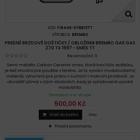
KÓD:
F15446-07BB12TT
VÝROBCA:
BREMBO
PREDNÉ BRZDOVÉ DOŠTIČKY / OBLOŽENIE BREMBO GAS GAS
270 TX 1997 - SMĚS TT
Recenzia(e):
0
Semi-metallic Carbon Ceramic zmes, ktorá tvorí túto doštičku,
je tiež vhodná pre použitie v teréne. Je to vysoko modulovateľný
materiál, vytvorený pre prácu v suchom i mokrom prostredí. Je
obzvlášť účinný v zlých situáciách, kedy je vyžadovaná vysoká
modularita.
Skladom v e-shope
500,00 Kč
Vložiť do košíka
Viac
Pridať k porovnaniu