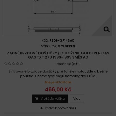
KÓD:
R609-GF143AD
VÝROBCA:
GOLDFREN
ZADNÉ BRZDOVÉ DOŠTIČKY / OBLOŽENIE GOLDFREN GAS
GAS TXT 270 1999-1999 SMĚS AD
Recenzia(e):
0
Sintrované brzdové doštičky pre ľahšie motocykle a bežné
použitie. Cestné typy majú homologáciu TÜV.
Nie je skladom
466,00 Kč
Vložiť do košíka
Viac
Pridať k porovnaniu