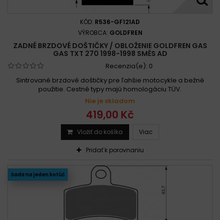
KÓD:
R536-GF121AD
VÝROBCA:
GOLDFREN
ZADNÉ BRZDOVÉ DOŠTIČKY / OBLOŽENIE GOLDFREN GAS
GAS TXT 270 1998-1998 SMĚS AD
Recenzia(e):
0
Sintrované brzdové doštičky pre ľahšie motocykle a bežné
použitie. Cestné typy majú homologáciu TÜV.
Nie je skladom
419,00 Kč
Vložiť do košíka
Viac
Pridať k porovnaniu
Sada na jeden kotúč