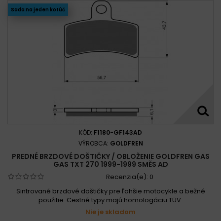
Sada na jeden kotúč
KÓD:
F1180-GF143AD
VÝROBCA:
GOLDFREN
PREDNÉ BRZDOVÉ DOŠTIČKY / OBLOŽENIE GOLDFREN GAS
GAS TXT 270 1999-1999 SMĚS AD
Recenzia(e):
0
Sintrované brzdové doštičky pre ľahšie motocykle a bežné
použitie. Cestné typy majú homologáciu TÜV.
Nie je skladom