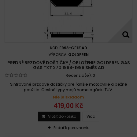
KÓD:
F993-GF121AD
VÝROBCA:
GOLDFREN
PREDNÉ BRZDOVÉ DOŠTIČKY / OBLOŽENIE GOLDFREN GAS
GAS TXT 270 1998-1998 SMĚS AD
Recenzia(e):
0
Sintrované brzdové doštičky pre ľahšie motocykle a bežné
použitie. Cestné typy majú homologáciu TÜV.
Nie je skladom
419,00 Kč
Vložiť do košíka
Viac
Pridať k porovnaniu