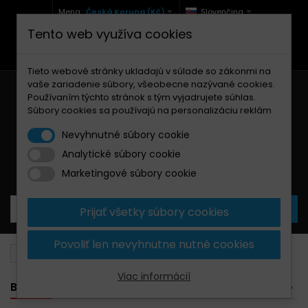
Mena :
Česká Koruna (Kč)
Slovenčina
Tento web využíva cookies
+420 771 127 977 (Po-Pá, 9-12 a 13-17)
info@brzdynamoto.cz
Tieto webové stránky ukladajú v súlade so zákonmi na
vaše zariadenie súbory, všeobecne nazývané cookies.
Používaním týchto stránok s tým vyjadrujete súhlas.
Súbory cookies sa používajú na personalizáciu reklám
Nevyhnutné súbory cookie
Analytické súbory cookie
Košík
0
Produkty
0,00 Kč
Marketingové súbory cookie
Prijať všetky súbory cookies
Povoliť len nevyhnutne nutné cookies
Brzdové doštičky
Gas Gas
270
Viac informácií
BANNER