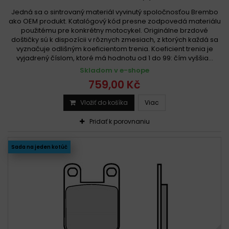
Jedná sa o sintrovaný materiál vyvinutý spoločnosťou Brembo
ako OEM produkt. Katalógový kód presne zodpovedá materiálu
použitému pre konkrétny motocykel. Originálne brzdové
doštičky sú k dispozícii v rôznych zmesiach, z ktorých každá sa
vyznačuje odlišným koeficientom trenia. Koeficient trenia je
vyjadrený číslom, ktoré má hodnotu od 1 do 99: čím vyššia...
Skladom v e-shope
759,00 Kč
Vložiť do košíka
Viac
Pridať k porovnaniu
Sada na jeden kotúč