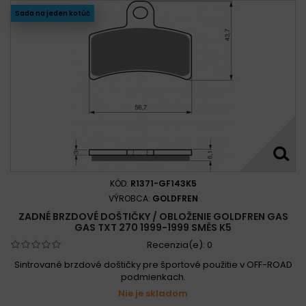
Sada na jeden kotúč
KÓD:
R1371-GF143K5
VÝROBCA:
GOLDFREN
ZADNÉ BRZDOVÉ DOŠTIČKY / OBLOŽENIE GOLDFREN GAS
GAS TXT 270 1999-1999 SMĚS K5
Recenzia(e):
0
Sintrované brzdové doštičky pre športové použitie v OFF-ROAD
podmienkach.
Nie je skladom