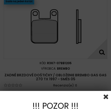
Sada na jeden kotúč
KÓD:
R367-07BB1205
VÝROBCA:
BREMBO
ZADNÉ BRZDOVÉ DOŠTIČKY / OBLOŽENIE BREMBO GAS GAS
270 TX 1997 - SMĚS 05
Recenzia(e):
0
Jedná sa o sintrovaný materiál vyvinutý spoločnosťou Brembo
ako OEM produkt. Katalógový kód presne zodpovedá materiálu
použitému pre konkrétny motocykel. Originálne brzdové
!!! POZOR !!!
doštičky sú k dispozícii v rôznych zmesiach, z ktorých každá sa
vyznačuje odlišným koeficientom trenia. Koeficient trenia je