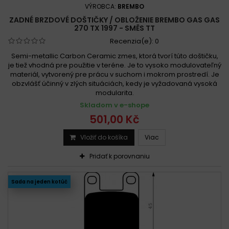
VÝROBCA:
BREMBO
ZADNÉ BRZDOVÉ DOŠTIČKY / OBLOŽENIE BREMBO GAS GAS
270 TX 1997 - SMĚS TT
Recenzia(e):
0
Semi-metallic Carbon Ceramic zmes, ktorá tvorí túto doštičku,
je tiež vhodná pre použitie v teréne. Je to vysoko modulovateľný
materiál, vytvorený pre prácu v suchom i mokrom prostredí. Je
obzvlášť účinný v zlých situáciách, kedy je vyžadovaná vysoká
modularita.
Skladom v e-shope
501,00 Kč
Vložiť do košíka
Viac
Pridať k porovnaniu
Sada na jeden kotúč