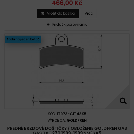
466,00 Kč
Vložiť do košíka
Viac
Pridať k porovnaniu
Sada na jeden kotúč
KÓD:
F1973-GF143K5
VÝROBCA:
GOLDFREN
PREDNÉ BRZDOVÉ DOŠTIČKY / OBLOŽENIE GOLDFREN GAS
GAS TXT 270 1999-1999 SMĚS K5