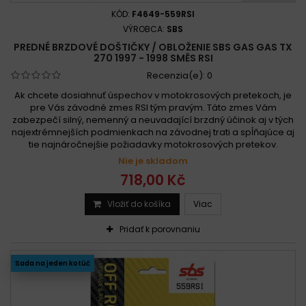
KÓD:
F4649-559RSI
VÝROBCA:
SBS
PREDNÉ BRZDOVÉ DOŠTIČKY / OBLOŽENIE SBS GAS GAS TX
270 1997 - 1998 SMĚS RSI
Recenzia(e):
0
Ak chcete dosiahnuť úspechov v motokrosových pretekoch, je
pre Vás závodné zmes RSI tým pravým. Táto zmes Vám
zabezpečí silný, nemenný a neuvadající brzdný účinok aj v tých
najextrémnejších podmienkach na závodnej trati a spĺňajúce aj
tie najnáročnejšie požiadavky motokrosových pretekov.
Nie je skladom
718,00 Kč
Vložiť do košíka
Viac
Pridať k porovnaniu
Sada na jeden kotúč