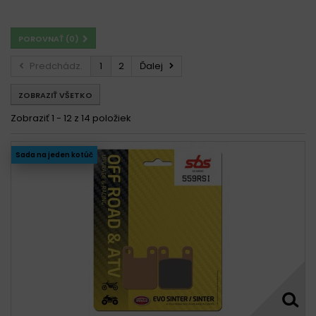
POROVNAŤ (
0
)
Predchádz.
1
2
Ďalej
ZOBRAZIŤ VŠETKO
Zobraziť 1 - 12 z 14 položiek
Sada na jeden kotúč