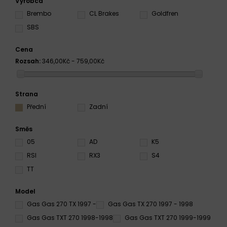
Výrobca
Brembo
CL Brakes
Goldfren
SBS
Cena
Rozsah:
346,00Kč - 759,00Kč
Strana
Přední
Zadní
Směs
05
AD
K5
RSI
RX3
S4
TT
Model
Gas Gas 270 TX 1997 -
Gas Gas TX 270 1997 - 1998
Gas Gas TXT 270 1998-1998
Gas Gas TXT 270 1999-1999