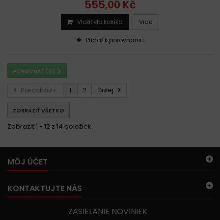
555,00 Kč
Vložiť do košíka
Viac
Pridať k porovnaniu
POROVNAŤ (
0
)
Predchádz.
1
2
Ďalej
ZOBRAZIŤ VŠETKO
Zobraziť 1 - 12 z 14 položiek
MÔJ ÚČET
KONTAKTUJTE NÁS
ZASIELANIE NOVINIEK