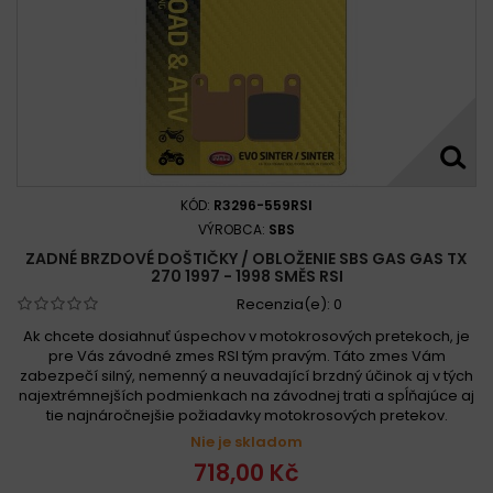
KÓD:
R3296-559RSI
VÝROBCA:
SBS
ZADNÉ BRZDOVÉ DOŠTIČKY / OBLOŽENIE SBS GAS GAS TX
270 1997 - 1998 SMĚS RSI
Recenzia(e):
0
Ak chcete dosiahnuť úspechov v motokrosových pretekoch, je
pre Vás závodné zmes RSI tým pravým. Táto zmes Vám
zabezpečí silný, nemenný a neuvadající brzdný účinok aj v tých
najextrémnejších podmienkach na závodnej trati a spĺňajúce aj
tie najnáročnejšie požiadavky motokrosových pretekov.
Nie je skladom
718,00 Kč