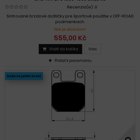
Recenzia(e):
0
Sintrované brzdové doštičky pre športové použitie v OFF-ROAD
podmienkach.
Nie je skladom
555,00 Kč
Vložiť do košíka
Viac
Pridať k porovnaniu
Sada na jeden kotúč