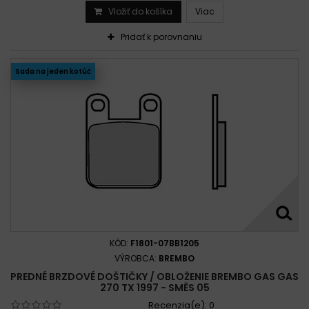
Vložiť do košíka
Viac
Pridať k porovnaniu
Sada na jeden kotúč
KÓD:
F1801-07BB1205
VÝROBCA:
BREMBO
PREDNÉ BRZDOVÉ DOŠTIČKY / OBLOŽENIE BREMBO GAS GAS
270 TX 1997 - SMĚS 05
Recenzia(e):
0