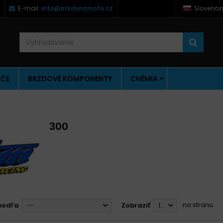
)
E-mail:
info@brzdynamoto.cz
Slovenči
ÚČE
BRZDOVÉ KOMPONENTY
CHÉMIA
300
na stranu
podľa
--
Zobraziť
12