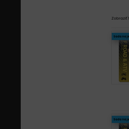
TM 
TM 
Zobraziť 1
TM 
TM 
Sada na j
TM 
TM 
Sada na j