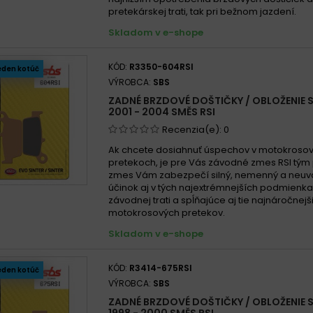
pretekárskej trati, tak pri bežnom jazdení.
Skladom v e-shope
KÓD:
R3350-604RSI
eden kotúč
VÝROBCA:
SBS
ZADNÉ BRZDOVÉ DOŠTIČKY / OBLOŽENIE 
2001 - 2004 SMĚS RSI
Recenzia(e):
0
Ak chcete dosiahnuť úspechov v motokroso
pretekoch, je pre Vás závodné zmes RSI tým
zmes Vám zabezpečí silný, nemenný a neuva
účinok aj v tých najextrémnejších podmienk
závodnej trati a spĺňajúce aj tie najnáročnej
motokrosových pretekov.
Skladom v e-shope
KÓD:
R3414-675RSI
eden kotúč
VÝROBCA:
SBS
ZADNÉ BRZDOVÉ DOŠTIČKY / OBLOŽENIE 
1998 - 2000 SMĚS RSI