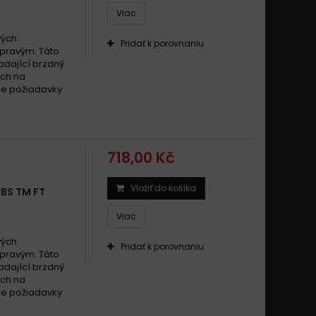
Viac
vých
Pridať k porovnaniu
 pravým. Táto
dající brzdný
ach na
šie požiadavky
718,00 Kč
Vložiť do košíka
BS TM FT
Viac
vých
Pridať k porovnaniu
 pravým. Táto
dající brzdný
ach na
šie požiadavky