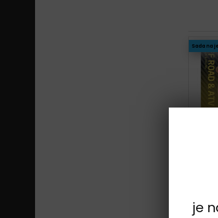
Sada na j
Sada na j
je 