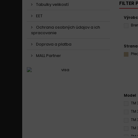
FILTER
Tabulky velikostí
EET
Výrob
Br
Ochrana osobných údajov a ich
spracovanie
Doprava a platba
Strana
Pře
MALL Partner
Model
TM 
TM 
TM 
TM 
TM 