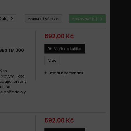
Ďalej
ZOBRAZIŤ VŠETKO
POROVNAŤ (
0
)
692,00 Kč
Vložiť do košíka
 SBS TM 300
Viac
vých
Pridať k porovnaniu
 pravým. Táto
dající brzdný
ach na
šie požiadavky
692,00 Kč