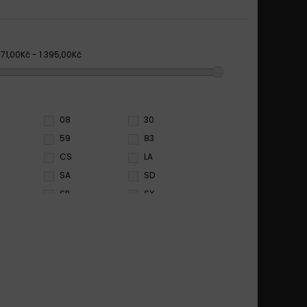
71,00Kč - 1 395,00Kč
08
30
59
83
CS
LA
SA
SD
SP
SX