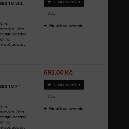
Vložiť do košíka
 SBS TM 300
Viac
vých
Pridať k porovnaniu
 pravým. Táto
dající brzdný
ach na
šie požiadavky
692,00 Kč
Vložiť do košíka
SBS TM FT
Viac
vých
Pridať k porovnaniu
 pravým. Táto
dající brzdný
ach na
šie požiadavky