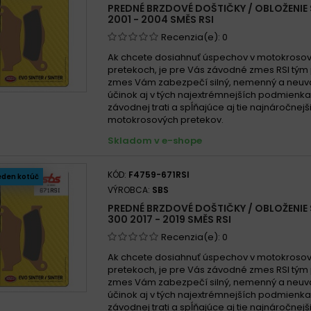
PREDNÉ BRZDOVÉ DOŠTIČKY / OBLOŽENIE
2001 - 2004 SMĚS RSI
Recenzia(e):
0
Ak chcete dosiahnuť úspechov v motokroso
pretekoch, je pre Vás závodné zmes RSI tým
zmes Vám zabezpečí silný, nemenný a neuva
účinok aj v tých najextrémnejších podmienk
závodnej trati a spĺňajúce aj tie najnáročnej
motokrosových pretekov.
Skladom v e-shope
KÓD:
F4759-671RSI
eden kotúč
VÝROBCA:
SBS
PREDNÉ BRZDOVÉ DOŠTIČKY / OBLOŽENIE 
300 2017 - 2019 SMĚS RSI
Recenzia(e):
0
Ak chcete dosiahnuť úspechov v motokroso
pretekoch, je pre Vás závodné zmes RSI tým
zmes Vám zabezpečí silný, nemenný a neuva
účinok aj v tých najextrémnejších podmienk
závodnej trati a spĺňajúce aj tie najnáročnej