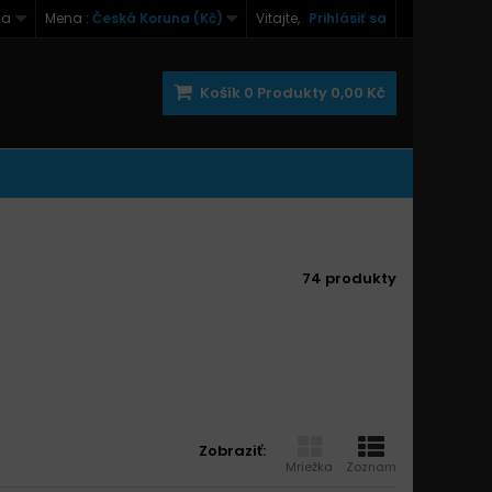
na
Mena :
Česká Koruna (Kč)
Vitajte,
Prihlásiť sa
Košík
0
Produkty
0,00 Kč
74 produkty
Zobraziť:
Mriežka
Zoznam