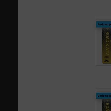
Sada na j
Sada na j