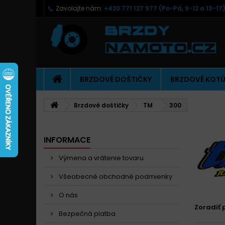
Zavolajte nám:
+420 771 127 977 (Po-Pá, 9-12 a 13-17
BRZDOVÉ DOŠTIČKY
BRZDOVÉ KOT
Brzdové doštičky
TM
300
INFORMACE
Výmena a vrátenie tovaru
Všeobecné obchodné podmienky
O nás
Zoradiť 
Bezpečná platba