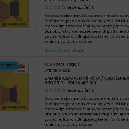
Recenzia(e):
0
Ak chcete dosiahnuť úspechov v motokroso
pretekoch, je pre Vás závodné zmes RSI tým
zmes Vám zabezpečí silný, nemenný a neuva
účinok aj v tých najextrémnejších podmienk
závodnej trati a spĺňajúce aj tie najnáročnej
motokrosových pretekov.
Skladom v e-shope
KÓD:
R3461-790RSI
eden kotúč
VÝROBCA:
SBS
ZADNÉ BRZDOVÉ DOŠTIČKY / OBLOŽENIE S
300 2017 - 2019 SMĚS RSI
Recenzia(e):
0
Ak chcete dosiahnuť úspechov v motokroso
pretekoch, je pre Vás závodné zmes RSI tým
zmes Vám zabezpečí silný, nemenný a neuva
účinok aj v tých najextrémnejších podmienk
závodnej trati a spĺňajúce aj tie najnáročnej
motokrosových pretekov.