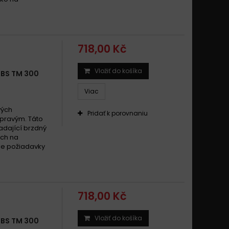
718,00 Kč
Vložiť do košíka
SBS TM 300
Viac
vých
Pridať k porovnaniu
 pravým. Táto
dající brzdný
ach na
šie požiadavky
718,00 Kč
Vložiť do košíka
SBS TM 300