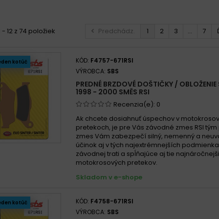
300 E 2001 - 2004
300 Enduro 2001 - 2004
 - 12 z 74 položiek
Predchádz.
1
2
3
...
7
300 MX 2005 -
EN 300 Enduro 2005 - 2019
KÓD:
F4757-671RSI
eden kotúč
FT 300 2017 - 2019
VÝROBCA:
SBS
MX 300 2005 - 2019
PREDNÉ BRZDOVÉ DOŠTIČKY / OBLOŽENIE
1998 - 2000 SMĚS RSI
Recenzia(e):
0
Ak chcete dosiahnuť úspechov v motokroso
pretekoch, je pre Vás závodné zmes RSI tým
zmes Vám zabezpečí silný, nemenný a neuva
účinok aj v tých najextrémnejších podmienk
závodnej trati a spĺňajúce aj tie najnáročnej
motokrosových pretekov.
Skladom v e-shope
KÓD:
F4758-671RSI
eden kotúč
VÝROBCA:
SBS