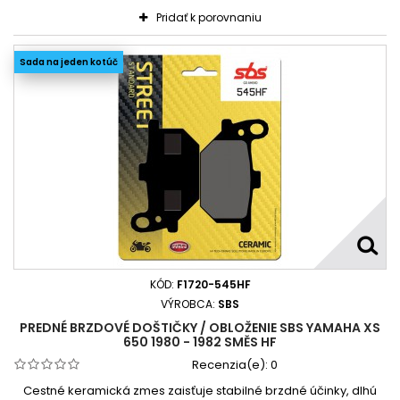
Pridať k porovnaniu
Sada na jeden kotúč
KÓD:
F1720-545HF
VÝROBCA:
SBS
PREDNÉ BRZDOVÉ DOŠTIČKY / OBLOŽENIE SBS YAMAHA XS
650 1980 - 1982 SMĚS HF
Recenzia(e):
0
Cestné keramická zmes zaisťuje stabilné brzdné účinky, dlhú