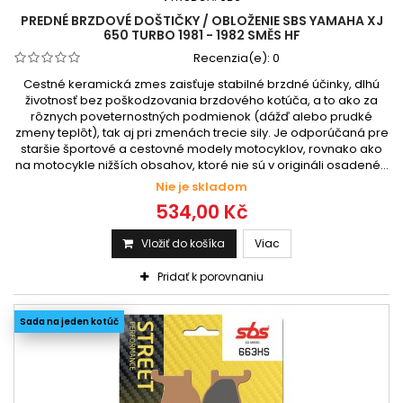
PREDNÉ BRZDOVÉ DOŠTIČKY / OBLOŽENIE SBS YAMAHA XJ
650 TURBO 1981 - 1982 SMĚS HF
Recenzia(e):
0
Cestné keramická zmes zaisťuje stabilné brzdné účinky, dlhú
životnosť bez poškodzovania brzdového kotúča, a to ako za
rôznych poveternostných podmienok (dážď alebo prudké
zmeny teplôt), tak aj pri zmenách trecie sily. Je odporúčaná pre
staršie športové a cestovné modely motocyklov, rovnako ako
na motocykle nižších obsahov, ktoré nie sú v origináli osadené...
Nie je skladom
534,00 Kč
Vložiť do košíka
Viac
Pridať k porovnaniu
Sada na jeden kotúč