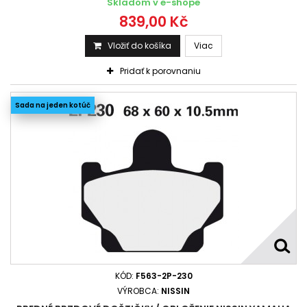
Skladom v e-shope
839,00 Kč
Vložiť do košíka
Viac
Pridať k porovnaniu
Sada na jeden kotúč
KÓD:
F563-2P-230
VÝROBCA:
NISSIN