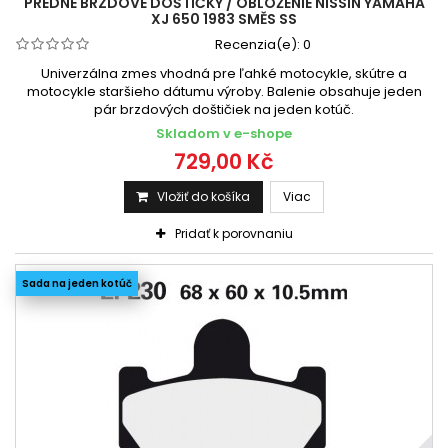
PREDNÉ BRZDOVÉ DOŠTIČKY / OBLOŽENIE NISSIN YAMAHA
XJ 650 1983 SMĚS SS
Recenzia(e):
0
Univerzálna zmes vhodná pre ľahké motocykle, skútre a
motocykle staršieho dátumu výroby. Balenie obsahuje jeden
pár brzdových doštičiek na jeden kotúč.
Skladom v e-shope
729,00 Kč
Vložiť do košíka
Viac
Pridať k porovnaniu
Sada na jeden kotúč