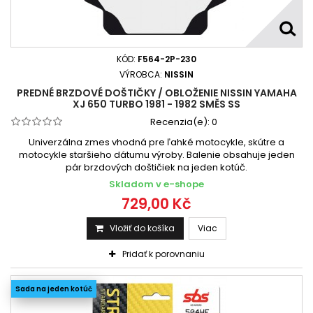
KÓD:
F564-2P-230
VÝROBCA:
NISSIN
PREDNÉ BRZDOVÉ DOŠTIČKY / OBLOŽENIE NISSIN YAMAHA
XJ 650 TURBO 1981 - 1982 SMĚS SS
Recenzia(e):
0
Univerzálna zmes vhodná pre ľahké motocykle, skútre a
motocykle staršieho dátumu výroby. Balenie obsahuje jeden
pár brzdových doštičiek na jeden kotúč.
Skladom v e-shope
729,00 Kč
Vložiť do košíka
Viac
Pridať k porovnaniu
Sada na jeden kotúč