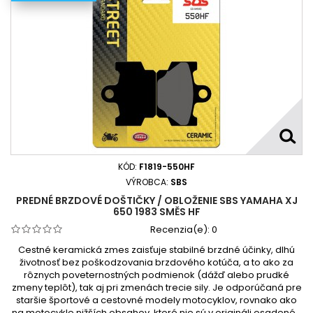
KÓD:
F1819-550HF
VÝROBCA:
SBS
PREDNÉ BRZDOVÉ DOŠTIČKY / OBLOŽENIE SBS YAMAHA XJ
650 1983 SMĚS HF
Recenzia(e):
0
Cestné keramická zmes zaisťuje stabilné brzdné účinky, dlhú
životnosť bez poškodzovania brzdového kotúča, a to ako za
rôznych poveternostných podmienok (dážď alebo prudké
zmeny teplôt), tak aj pri zmenách trecie sily. Je odporúčaná pre
staršie športové a cestovné modely motocyklov, rovnako ako
na motocykle nižších obsahov, ktoré nie sú v origináli osadené...