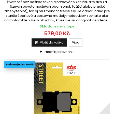
životnosť bez poškodzovania brzdového kotúča, a to ako za
rôznych poveternostných podmienok (dážď alebo prudké
zmeny teplôt), tak aj pri zmenách trecie sily. Je odporúčaná pre
staršie športové a cestovné modely motocyklov, rovnako ako
na motocykle nižších obsahov, ktoré nie sú v origináli osadené...
Skladom v e-shope
579,00 Kč
Vložiť do košíka
Viac
Pridať k porovnaniu
Sada na jeden kotúč