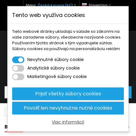
Mena :
Česká Koruna (Kč)
Slovenčina
Tento web využíva cookies
+420 771 127 977 (Po-Pá, 9-12 a 13-17)
info@brzdynamoto.cz
Tieto webové stránky ukladajú v súlade so zákonmi na
vaše zariadenie súbory, všeobecne nazývané cookies.
Používaním týchto stránok s tým vyjadrujete súhlas.
Súbory cookies sa používajú na personalizáciu reklám
Nevyhnutné súbory cookie
Analytické súbory cookie
Košík
0
Produkty
0,00 Kč
Marketingové súbory cookie
Prijať všetky súbory cookies
Povoliť len nevyhnutne nutné cookies
Brzdové doštičky
Yamaha
650
Viac informácií
BANNER