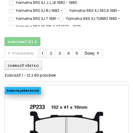
Yamaha 650 XJ J, L, LK 1982 - 1983
Yamaha 650 XJ RJ 1982 -
Yamaha 650 XJ SECA 1981 -
Yamaha 650 XJ T 1981 -
Yamaha 650 XJ TURBO 1983 -
Yamaha 650 XS D1E, F, F2 1977 - 1979
Yamaha 650 XS SE, SP 1978 - 1980
POROVNAŤ (
0
)
Yamaha 650 XS SJ, SK 1982 -
Yamaha 650 XS SK,HERITAGE 1983 -
Predchádz.
1
2
3
4
5
Ďalej
Yamaha 650 XS SPECIAL 1979 -
ZOBRAZIŤ VŠETKO
Yamaha 650 XVS DRAG STAR CLASSIC 1999 - 2002
Yamaha TX 650 1972 - 1973
Yamaha XJ 650 1980-1985
Zobraziť 1 - 12 z 60 položiek
Yamaha XJ 650 1983
Yamaha XJ 650 1983
Yamaha XJ 650 G, H, SH Left/Rear 1980 - 1983
Sada na jeden kotúč
Yamaha XJ 650 H, N 1980 - 1985
Yamaha XJ 650 Seca 1981 - 1983
Yamaha XJ 650 Turbo 1981 - 1982
Yamaha XJ 650 Turbo 1982 - 1984
Yamaha XS 650 1975 - 1977
Yamaha XS 650 1977 - 1983