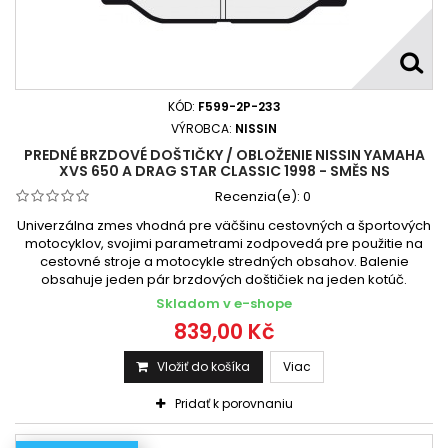
Yamaha XS 650 1980 - 1982
Yamaha XS 650 SE Custom 1979 - 1980
Yamaha XS 650 SE Special 1981 - 1983
Yamaha XVS 650 A Drag Star Classic 1998 -
KÓD:
F599-2P-233
Yamaha XVS 650 A Drag Star Classic 1998 - 2006
VÝROBCA:
NISSIN
PREDNÉ BRZDOVÉ DOŠTIČKY / OBLOŽENIE NISSIN YAMAHA
Yamaha XVS 650 Drag Star (Classic) 1997-2007
XVS 650 A DRAG STAR CLASSIC 1998 - SMĚS NS
Yamaha XVS 650 Drag Star 1997 -
Recenzia(e):
0
Yamaha XVS 650 Drag Star 1997 - 2000
Univerzálna zmes vhodná pre väčšinu cestovných a športových
Yamaha XVS 650 Drag Star 1997 - 2006
motocyklov, svojimi parametrami zodpovedá pre použitie na
cestovné stroje a motocykle stredných obsahov. Balenie
Yamaha XVS 650 Drag Star 2001 - 2004
obsahuje jeden pár brzdových doštičiek na jeden kotúč.
Yamaha XVS 650 Drag Star classic 1998 - 2000
Skladom v e-shope
Yamaha XVS 650 Drag Star classic 2001 - 2003
839,00 Kč
Yamaha XVS 650 Drag Star classic 2004 - 2007
Vložiť do košíka
Viac
Pridať k porovnaniu