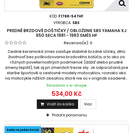
KÓD:
F1788-547HF
VÝROBCA:
SBS
PREDNÉ BRZDOVÉ DOŠTIČKY / OBLOŽENIE SBS YAMAHA XJ
650 SECA 1981 - 1983 SMĚS HF
Recenzia(e):
0
Cestné keramická zmes zaisťuje stabilné brzdné účinky, dlhú
životnosť bez poškodzovania brzdového kotúča, a to ako za
rôznych poveternostných podmienok (dážď alebo prudké
zmeny teplôt), tak aj pri zmenách trecie sily. Je odporúčaná pre
staršie športové a cestovné modely motocyklov, rovnako ako
na motocykle nižších obsahov, ktoré nie sú v origináli osadené...
Skladom v e-shope
534,00 Kč
Vložiť do košíka
Viac
Pridať k porovnaniu
Sada na jeden kotúč