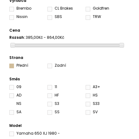
Výrobca
Brembo
CL Brakes
Goldfren
Nissin
SBS
TRW
Cena
Rozsah:
385,00Kč - 864,00Kč
Strana
Přední
Zadní
Směs
09
11
A3+
AD
HF
HS
NS
S3
S33
SA
SS
SV
Model
Yamaha 650 XJ 1980 -