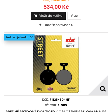
534,00 Kč
Vložiť do košíka
Viac
Pridať k porovnaniu
Sada na jeden kotúč
KÓD:
F1125-504HF
VÝROBCA:
SBS
PREDNÉ BRZDOVÉ DOŠTIČKY / OBLOŽENIE SBS YAMAHA XS