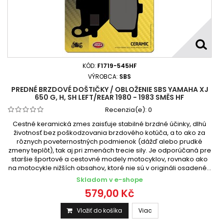
KÓD:
F1719-545HF
VÝROBCA:
SBS
PREDNÉ BRZDOVÉ DOŠTIČKY / OBLOŽENIE SBS YAMAHA XJ
650 G, H, SH LEFT/REAR 1980 - 1983 SMĚS HF
Recenzia(e):
0
Cestné keramická zmes zaisťuje stabilné brzdné účinky, dlhú
životnosť bez poškodzovania brzdového kotúča, a to ako za
rôznych poveternostných podmienok (dážď alebo prudké
zmeny teplôt), tak aj pri zmenách trecie sily. Je odporúčaná pre
staršie športové a cestovné modely motocyklov, rovnako ako
na motocykle nižších obsahov, ktoré nie sú v origináli osadené...
Skladom v e-shope
579,00 Kč
Vložiť do košíka
Viac