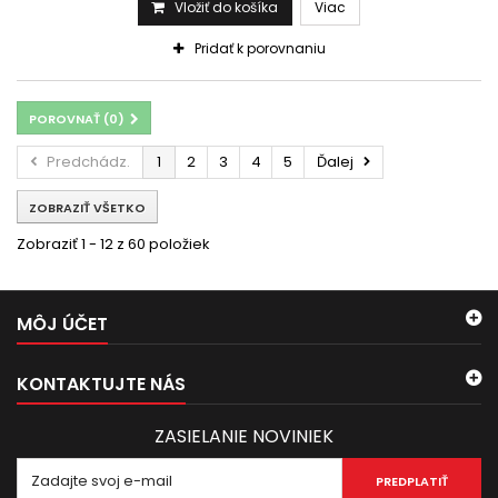
Vložiť do košíka
Viac
Pridať k porovnaniu
POROVNAŤ (
0
)
Predchádz.
1
2
3
4
5
Ďalej
ZOBRAZIŤ VŠETKO
Zobraziť 1 - 12 z 60 položiek
MÔJ ÚČET
KONTAKTUJTE NÁS
ZASIELANIE NOVINIEK
PREDPLATIŤ