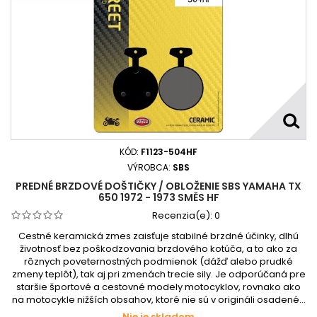
KÓD:
F1123-504HF
VÝROBCA:
SBS
PREDNÉ BRZDOVÉ DOŠTIČKY / OBLOŽENIE SBS YAMAHA TX
650 1972 - 1973 SMĚS HF
Recenzia(e):
0
Cestné keramická zmes zaisťuje stabilné brzdné účinky, dlhú
životnosť bez poškodzovania brzdového kotúča, a to ako za
rôznych poveternostných podmienok (dážď alebo prudké
zmeny teplôt), tak aj pri zmenách trecie sily. Je odporúčaná pre
staršie športové a cestovné modely motocyklov, rovnako ako
na motocykle nižších obsahov, ktoré nie sú v origináli osadené...
Nie je skladom