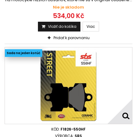
Nie je skladom
534,00 Kč
Vložiť do košíka
Viac
Pridať k porovnaniu
Sada na jeden kotúč
KÓD:
F1826-550HF
VÝROBCA:
SBS