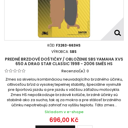
KÓD:
F3263-663HS
VÝROBCA:
SBS
PREDNÉ BRZDOVÉ DOŠTIČKY / OBLOŽENIE SBS YAMAHA XVS
650 A DRAG STAR CLASSIC 1998 - 2006 SMĚS HS
Recenzia(e):
0
Zmes sa skvelou kombináciou neuvadajícího brzdného účinku,
citlivosťou bŕzd a vysokej tepelnej stability, špeciálne vyvinuté
pre športovú jazdu a pre jazdu s väčšou záťažou motocykla.
Zmes HS nepoškodzuje brzdové kotúče, brzdné účinky sú
stabilné ako za sucha, tak aj za mokra a pre stálosť brzdného
účinku nepotrebujú zahriať na vyššiu teplotu. Táto zmes...
Skladom v e-shope
696,00 Kč