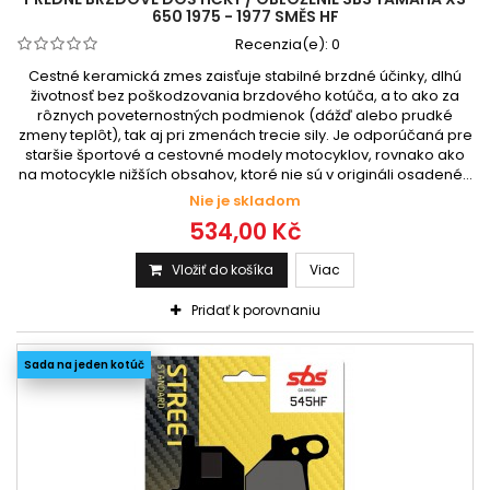
650 1975 - 1977 SMĚS HF
Recenzia(e):
0
Cestné keramická zmes zaisťuje stabilné brzdné účinky, dlhú
životnosť bez poškodzovania brzdového kotúča, a to ako za
rôznych poveternostných podmienok (dážď alebo prudké
zmeny teplôt), tak aj pri zmenách trecie sily. Je odporúčaná pre
staršie športové a cestovné modely motocyklov, rovnako ako
na motocykle nižších obsahov, ktoré nie sú v origináli osadené...
Nie je skladom
534,00 Kč
Vložiť do košíka
Viac
Pridať k porovnaniu
Sada na jeden kotúč