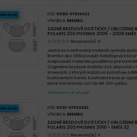
KÓD:
R2190-07KS0432
eden kotúč
VÝROBCA:
BREMBO
ZADNÉ BRZDOVÉ DOŠTIČKY / OBLOŽENIE
POLARIS 200 PHOENIX 2005 - 2009 SMĚS
Recenzia(e):
0
Jedná sa o sintrovaný materiál vyvinutý spo
Brembo ako OEM produkt. Katalógový kód p
zodpovedá materiálu použitému pre konkrét
Originálne brzdové doštičky sú k dispozícii v
zmesiach, z ktorých každá sa vyznačuje odl
koeficientom trenia. Koeficient trenia je vyja
ktoré má hodnotu od 1 do 99: čím vyššia...
Skladom v e-shope
KÓD:
R2191-07KS0432
eden kotúč
VÝROBCA:
BREMBO
ZADNÉ BRZDOVÉ DOŠTIČKY / OBLOŽENIE
POLARIS 200 PHOENIX 2010 - SMĚS 32
Recenzia(e):
0