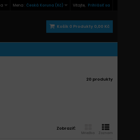
na
Mena :
Česká Koruna (Kč)
Vitajte,
Prihlásiť sa
Košík
0
Produkty
0,00 Kč
20 produkty
Zobraziť:
Mriežka
Zoznam