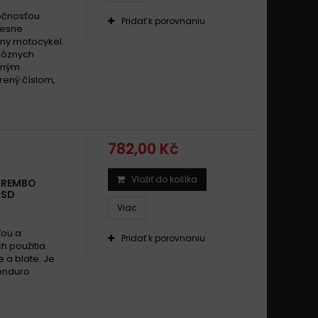
ločnosťou
Pridať k porovnaniu
resne
ny motocykel.
 rôznych
išným
drený číslom,
782,00 Kč
Vložiť do košíka
 BREMBO
 SD
Viac
ťou a
Pridať k porovnaniu
 použitia.
 a blate. Je
 enduro