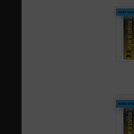
Sada na j
Sada na j