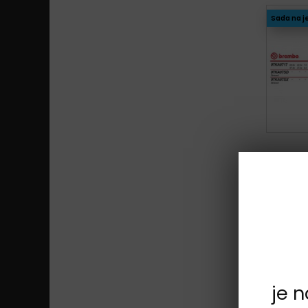
Sada na j
Sada na j
je 