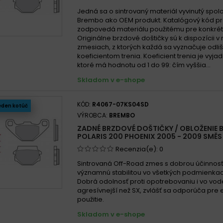
Jedná sa o sintrovaný materiál vyvinutý spo
Brembo ako OEM produkt. Katalógový kód p
zodpovedá materiálu použitému pre konkrét
Originálne brzdové doštičky sú k dispozícii v
zmesiach, z ktorých každá sa vyznačuje odl
koeficientom trenia. Koeficient trenia je vyja
ktoré má hodnotu od 1 do 99: čím vyššia...
Skladom v e-shope
KÓD:
R4067-07KS04SD
eden kotúč
VÝROBCA:
BREMBO
ZADNÉ BRZDOVÉ DOŠTIČKY / OBLOŽENIE
POLARIS 200 PHOENIX 2005 - 2009 SMĚS
Recenzia(e):
0
Sintrovaná Off-Road zmes s dobrou účinnos
významnú stabilitou vo všetkých podmienkach
Dobrá odolnosť proti opotrebovaniu i vo vode
agresívnejší než SX, zvlášť sa odporúča pre
použitie.
Skladom v e-shope