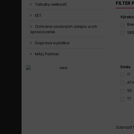
FILTER
Tabulky velikostí
EET
Výrob
Br
Ochrana osobných údajov a ich
spracovanie
SB
Doprava a platba
MALL Partner
Směs
17
ATV
SD
TT
Zobraziť 1