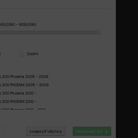
360,00Kč - 909,00Kč
í
Zadní
is 200 Phoenix 2005 - 2009
is 200 PHOENIX 2005 - 2009
s 200 Phoenix 2010 -
s 200 PHOENIX 2010 -
s 200 Phoenix 2010 - 2014
is 200 SAWTOOTH 2006 -
is Phoenix 200 2005-2005
ZOBRAZIŤ VŠETKO
POROVNAŤ (
0
)
is Phoenix 200 2005-2014