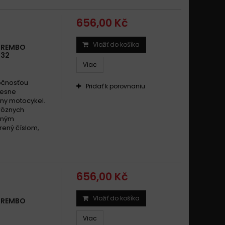
656,00 Kč
Vložiť do košíka
 BREMBO
 32
Viac
ločnosťou
Pridať k porovnaniu
resne
ny motocykel.
 rôznych
išným
drený číslom,
656,00 Kč
Vložiť do košíka
 BREMBO
Viac