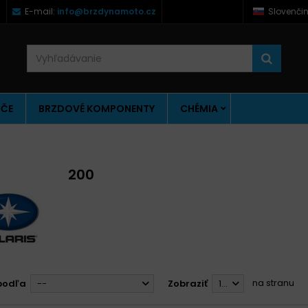
)
E-mail:
info@brzdynamoto.cz
Slovenči
ÚČE
BRZDOVÉ KOMPONENTY
CHÉMIA
200
na stranu
podľa
--
Zobraziť
12