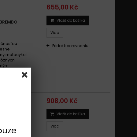
655,00 Kč
Vložiť do košíka
 BREMBO
Viac
ločnosťou
Pridať k porovnaniu
resne
ny motocykel.
 rôznych
išným
drený číslom,
908,00 Kč
Vložiť do košíka
 BREMBO
X
Viac
ouze