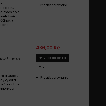
 -
Pridať k porovnaniu
otokrosu,
áto zmes bola
ermetalové
 účinok, s
ako na
436,00 Kč
Vložiť do košíka
TRW / LUCAS
Viac
uro a Quad /
Pridať k porovnaniu
zdy vysoká
 veľmi dobrá
odmienkach