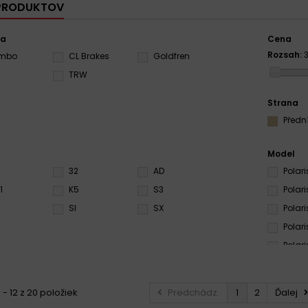
 PRODUKTOV
ca
Cena
Rozsah:
embo
CL Brakes
Goldfren
S
TRW
Strana
Předn
Model
32
AD
Polar
1
K5
S3
Polar
SI
SX
Polari
Polari
Polari
Polar
Polar
 - 12 z 20 položiek
Predchádz.
1
2
Ďalej
Polar