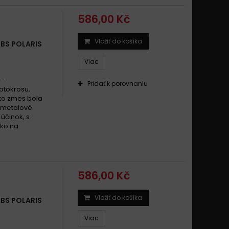
586,00 Kč
Vložiť do košíka
SBS POLARIS
Viac
 -
Pridať k porovnaniu
otokrosu,
áto zmes bola
ermetalové
 účinok, s
ako na
586,00 Kč
Vložiť do košíka
SBS POLARIS
Viac