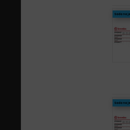
Sada na j
Sada na j