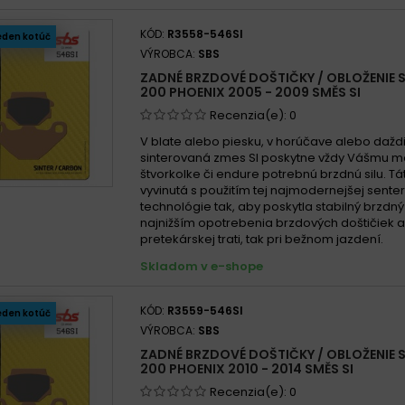
KÓD:
R3558-546SI
eden kotúč
VÝROBCA:
SBS
ZADNÉ BRZDOVÉ DOŠTIČKY / OBLOŽENIE 
200 PHOENIX 2005 - 2009 SMĚS SI
Recenzia(e):
0
V blate alebo piesku, v horúčave alebo daždi
sinterovaná zmes SI poskytne vždy Vášmu m
štvorkolke či endure potrebnú brzdnú silu. T
vyvinutá s použitím tej najmodernejšej sent
technológie tak, aby poskytla stabilný brzdný
najnižším opotrebenia brzdových doštičiek 
pretekárskej trati, tak pri bežnom jazdení.
Skladom v e-shope
KÓD:
R3559-546SI
eden kotúč
VÝROBCA:
SBS
ZADNÉ BRZDOVÉ DOŠTIČKY / OBLOŽENIE 
200 PHOENIX 2010 - 2014 SMĚS SI
Recenzia(e):
0