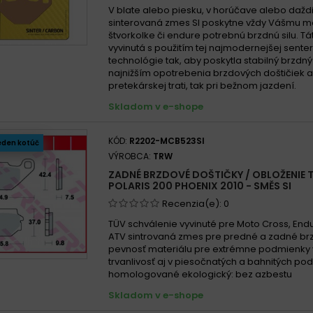
V blate alebo piesku, v horúčave alebo daždi
sinterovaná zmes SI poskytne vždy Vášmu m
štvorkolke či endure potrebnú brzdnú silu. T
vyvinutá s použitím tej najmodernejšej sent
technológie tak, aby poskytla stabilný brzdný
najnižším opotrebenia brzdových doštičiek 
pretekárskej trati, tak pri bežnom jazdení.
Skladom v e-shope
KÓD:
R2202-MCB523SI
eden kotúč
VÝROBCA:
TRW
ZADNÉ BRZDOVÉ DOŠTIČKY / OBLOŽENIE 
POLARIS 200 PHOENIX 2010 - SMĚS SI
Recenzia(e):
0
TÜV schválenie vyvinuté pre Moto Cross, End
ATV sintrovaná zmes pre predné a zadné br
pevnosť materiálu pre extrémne podmienky
trvanlivosť aj v piesočnatých a bahnitých p
homologované ekologický: bez azbestu
Skladom v e-shope