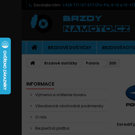
Zavolajte nám:
+420 771 127 977 (Po-Pá, 9-12 a 13-17
BRZDOVÉ DOŠTIČKY
BRZDOVÉ KOT
Brzdové doštičky
Polaris
200
INFORMACE
Výmena a vrátenie tovaru
Všeobecné obchodné podmienky
O nás
Zoradiť 
Bezpečná platba