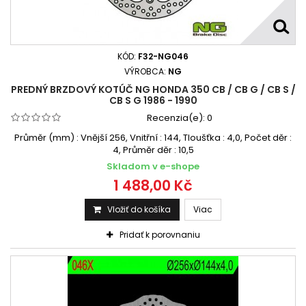
KÓD:
F32-NG046
VÝROBCA:
NG
PREDNÝ BRZDOVÝ KOTÚČ NG HONDA 350 CB / CB G / CB S /
CB S G 1986 - 1990
Recenzia(e):
0
Průměr (mm) : Vnější 256, Vnitřní : 144, Tloušťka : 4,0, Počet děr :
4, Průměr děr : 10,5
Skladom v e-shope
1 488,00 Kč
Vložiť do košíka
Viac
Pridať k porovnaniu