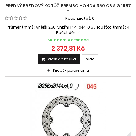
PREDNÝ BRZDOVÝ KOTÚČ BREMBO HONDA 350 CB S G 1987
-
Recenzia(e):
0
Průměr (mm) : vnější 256, vnitřní 144, děr 10,5 .Tloušťka (mm) : 4
.Počet děr : 4
Skladom v e-shope
2 372,81 Kč
Vložiť do košíka
Viac
Pridať k porovnaniu