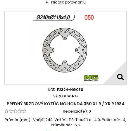
Pridať k porovnaniu
KÓD:
F2324-NG050
VÝROBCA:
NG
PREDNÝ BRZDOVÝ KOTÚČ NG HONDA 350 XL R / XR R 1984
Recenzia(e):
0
Průměr (mm) : Vnější 240, Vnitřní : 118, Tloušťka : 4,0, Počet děr : 4,
Průměr děr : 6,5