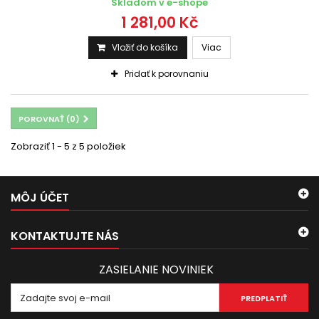
Skladom v e-shope
1 281,00 Kč
Vložiť do košíka
Viac
Pridať k porovnaniu
POROVNAŤ (
0
)
Zobraziť 1 - 5 z 5 položiek
MÔJ ÚČET
KONTAKTUJTE NÁS
ZASIELANIE NOVINIEK
PREDPLATIŤ