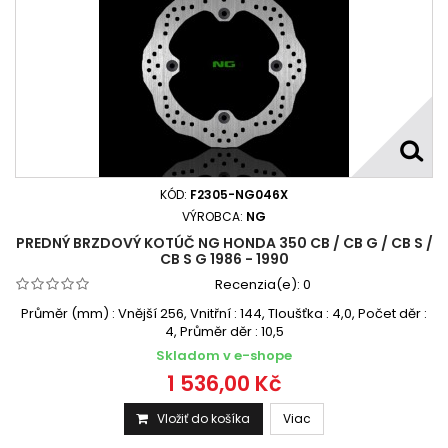
KÓD:
F2305-NG046X
VÝROBCA:
NG
PREDNÝ BRZDOVÝ KOTÚČ NG HONDA 350 CB / CB G / CB S /
CB S G 1986 - 1990
Recenzia(e):
0
Průměr (mm) : Vnější 256, Vnitřní : 144, Tloušťka : 4,0, Počet děr :
4, Průměr děr : 10,5
Skladom v e-shope
1 536,00 Kč
Vložiť do košíka
Viac