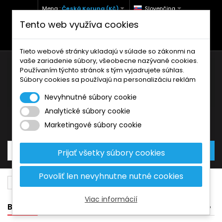
Mena :
Česká Koruna (Kč)
Slovenčina
Tento web využíva cookies
+420 771 127 977 (Po-Pá, 9-12 a 13-17)
info@brzdynamoto.cz
Tieto webové stránky ukladajú v súlade so zákonmi na
vaše zariadenie súbory, všeobecne nazývané cookies.
Používaním týchto stránok s tým vyjadrujete súhlas.
Súbory cookies sa používajú na personalizáciu reklám
Nevyhnutné súbory cookie
Analytické súbory cookie
Košík
0
Produkty
0,00 Kč
Marketingové súbory cookie
Prijať všetky súbory cookies
Povoliť len nevyhnutne nutné cookies
Brzdové kotúče
Honda
350
Viac informácií
BANNER