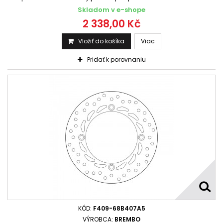
Skladom v e-shope
2 338,00 Kč
Vložiť do košíka
Viac
Pridať k porovnaniu
KÓD:
F409-68B407A5
VÝROBCA:
BREMBO