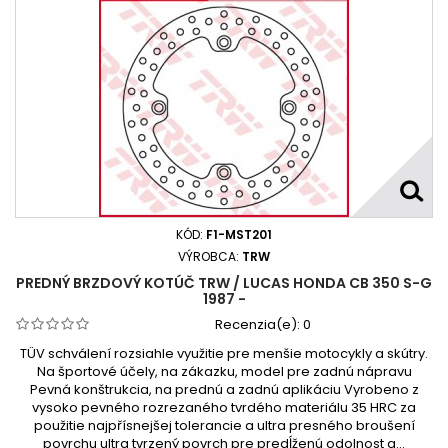
KÓD:
F1-MST201
VÝROBCA:
TRW
PREDNÝ BRZDOVÝ KOTÚČ TRW / LUCAS HONDA CB 350 S-G
1987 -
Recenzia(e):
0
TÜV schválení rozsiahle využitie pre menšie motocykly a skútry.
Na športové účely, na zákazku, model pre zadnú nápravu
Pevná konštrukcia, na prednú a zadnú aplikáciu Vyrobeno z
vysoko pevného rozrezaného tvrdého materiálu 35 HRC za
použitie najpřísnejšej tolerancie a ultra presného broušení
povrchu ultra tvrzený povrch pre predĺženú odolnost a...