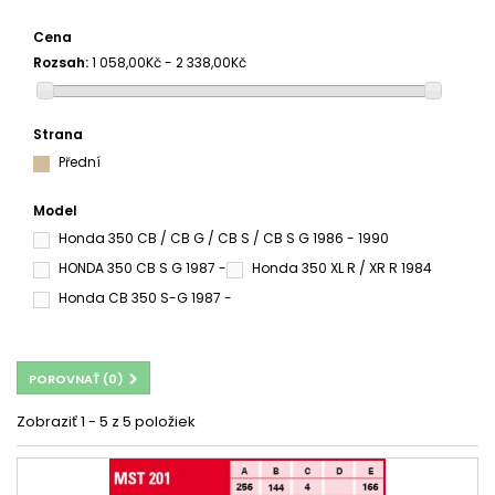
Cena
Rozsah:
1 058,00Kč - 2 338,00Kč
Strana
Přední
Model
Honda 350 CB / CB G / CB S / CB S G 1986 - 1990
HONDA 350 CB S G 1987 -
Honda 350 XL R / XR R 1984
Honda CB 350 S-G 1987 -
POROVNAŤ (
0
)
Zobraziť 1 - 5 z 5 položiek