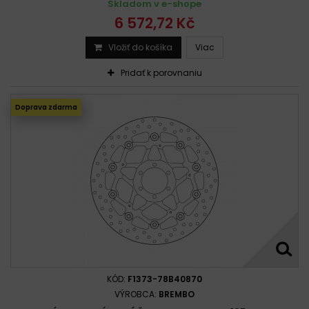
Skladom v e-shope
6 572,72 Kč
Vložiť do košíka
Viac
Pridať k porovnaniu
Doprava zdarma
KÓD:
F1373-78B40870
VÝROBCA:
BREMBO