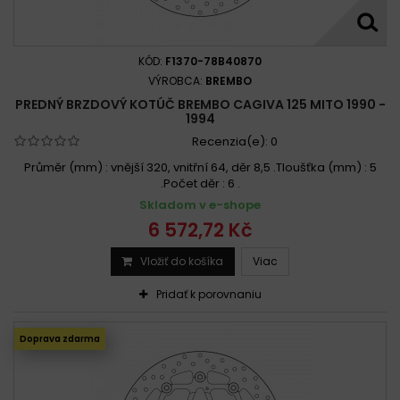
KÓD:
F1370-78B40870
VÝROBCA:
BREMBO
PREDNÝ BRZDOVÝ KOTÚČ BREMBO CAGIVA 125 MITO 1990 -
1994
Recenzia(e):
0
Průměr (mm) : vnější 320, vnitřní 64, děr 8,5 .Tloušťka (mm) : 5
.Počet děr : 6 .
Skladom v e-shope
6 572,72 Kč
Vložiť do košíka
Viac
Pridať k porovnaniu
Doprava zdarma