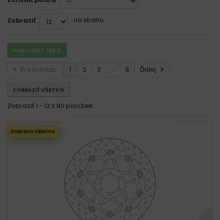
na stranu
Zobraziť
POROVNAŤ (
0
)
Predchádz.
1
2
3
...
8
Ďalej
ZOBRAZIŤ VŠETKO
Zobraziť 1 - 12 z 90 položiek
Doprava zdarma