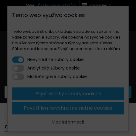
Mena :
Česká Koruna (Kč)
Slovenčina
Tento web využíva cookies
+420 771 127 977 (Po-Pá, 9-12 a 13-17)
info@brzdynamoto.cz
Tieto webové stránky ukladajú v súlade so zákonmi na
vaše zariadenie súbory, všeobecne nazývané cookies.
Používaním týchto stránok s tým vyjadrujete súhlas.
Súbory cookies sa používajú na personalizáciu reklám
Nevyhnutné súbory cookie
Analytické súbory cookie
Košík
0
Produkty
0,00 Kč
Marketingové súbory cookie
Prijať všetky súbory cookies
Povoliť len nevyhnutne nutné cookies
Brzdové kotúče
Cagiva
Viac informácií
CAGIVA