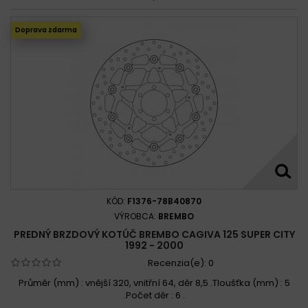
Doprava zdarma
KÓD:
F1376-78B40870
VÝROBCA:
BREMBO
PREDNÝ BRZDOVÝ KOTÚČ BREMBO CAGIVA 125 SUPER CITY
1992 - 2000
Recenzia(e):
0
Průměr (mm) : vnější 320, vnitřní 64, děr 8,5 .Tloušťka (mm) : 5
.Počet děr : 6 .