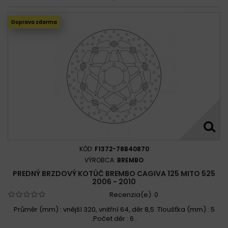
Doprava zdarma
KÓD:
F1372-78B40870
VÝROBCA:
BREMBO
PREDNÝ BRZDOVÝ KOTÚČ BREMBO CAGIVA 125 MITO 525
2006 - 2010
Recenzia(e):
0
Průměr (mm) : vnější 320, vnitřní 64, děr 8,5 .Tloušťka (mm) : 5
.Počet děr : 6 .