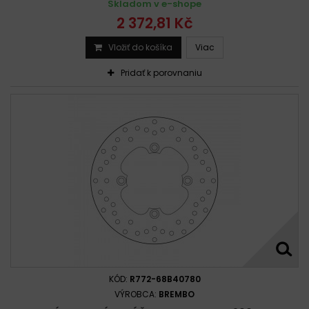
Skladom v e-shope
2 372,81 Kč
Vložiť do košíka
Viac
Pridať k porovnaniu
KÓD:
R772-68B40780
VÝROBCA:
BREMBO