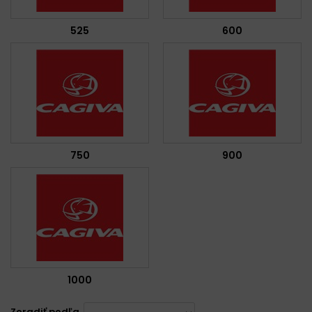
525
600
750
900
1000
Zoradiť podľa