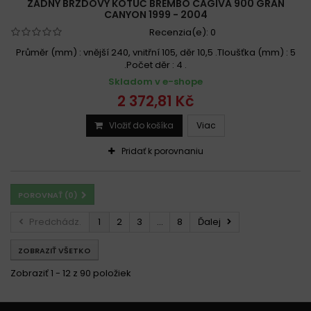
ZADNÝ BRZDOVÝ KOTÚČ BREMBO CAGIVA 900 GRAN
CANYON 1999 - 2004
Recenzia(e):
0
Průměr (mm) : vnější 240, vnitřní 105, děr 10,5 .Tloušťka (mm) : 5
.Počet děr : 4 .
Skladom v e-shope
2 372,81 Kč
Vložiť do košíka
Viac
Pridať k porovnaniu
POROVNAŤ (
0
)
Predchádz.
1
2
3
...
8
Ďalej
ZOBRAZIŤ VŠETKO
Zobraziť 1 - 12 z 90 položiek