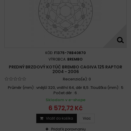
KÓD:
F1375-78B40870
VÝROBCA:
BREMBO
PREDNÝ BRZDOVÝ KOTÚČ BREMBO CAGIVA 125 RAPTOR
2004 - 2006
Recenzia(e):
0
Průměr (mm) : vnější 320, vnitřní 64, děr 8,5 .Tloušťka (mm) : 5
.Počet děr : 6 .
Skladom v e-shope
6 572,72 Kč
Vložiť do košíka
Viac
Pridať k porovnaniu