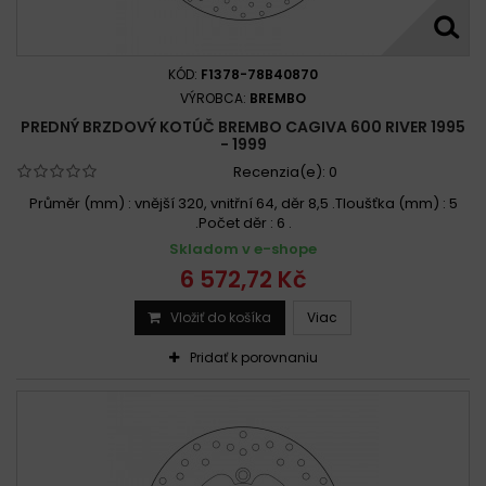
KÓD:
F1378-78B40870
VÝROBCA:
BREMBO
PREDNÝ BRZDOVÝ KOTÚČ BREMBO CAGIVA 600 RIVER 1995
- 1999
Recenzia(e):
0
Průměr (mm) : vnější 320, vnitřní 64, děr 8,5 .Tloušťka (mm) : 5
.Počet děr : 6 .
Skladom v e-shope
6 572,72 Kč
Vložiť do košíka
Viac
Pridať k porovnaniu