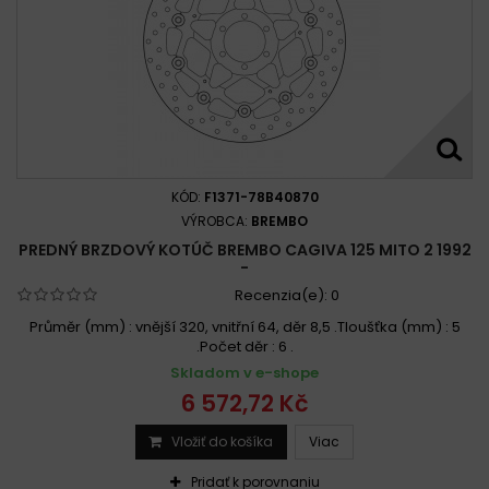
KÓD:
F1371-78B40870
VÝROBCA:
BREMBO
PREDNÝ BRZDOVÝ KOTÚČ BREMBO CAGIVA 125 MITO 2 1992
-
Recenzia(e):
0
Průměr (mm) : vnější 320, vnitřní 64, děr 8,5 .Tloušťka (mm) : 5
.Počet děr : 6 .
Skladom v e-shope
6 572,72 Kč
Vložiť do košíka
Viac
Pridať k porovnaniu