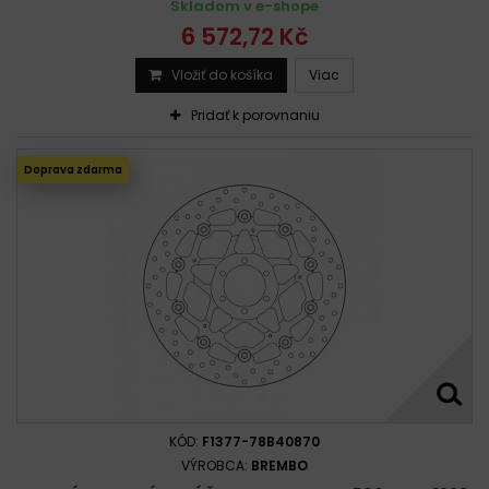
Skladom v e-shope
6 572,72 Kč
Vložiť do košíka
Viac
Pridať k porovnaniu
Doprava zdarma
KÓD:
F1377-78B40870
VÝROBCA:
BREMBO