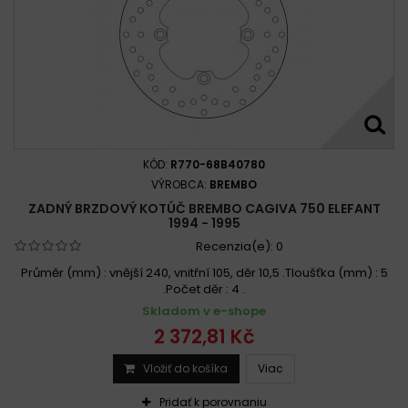
KÓD:
R770-68B40780
VÝROBCA:
BREMBO
ZADNÝ BRZDOVÝ KOTÚČ BREMBO CAGIVA 750 ELEFANT
1994 - 1995
Recenzia(e):
0
Průměr (mm) : vnější 240, vnitřní 105, děr 10,5 .Tloušťka (mm) : 5
.Počet děr : 4 .
Skladom v e-shope
2 372,81 Kč
Vložiť do košíka
Viac
Pridať k porovnaniu