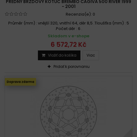
PREDNÝ BRZDOVÝ KOTÚČ BREMBO CAGIVA 500 RIVER 1999
- 2001
Recenzia(e):
0
Průměr (mm) : vnější 320, vnitřní 64, děr 8,5 .Tloušťka (mm) : 5
.Počet děr : 6 .
Skladom v e-shope
6 572,72 Kč
Vložiť do košíka
Viac
Pridať k porovnaniu
Doprava zdarma