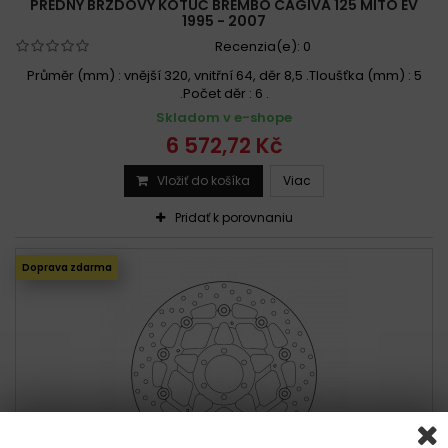
PREDNÝ BRZDOVÝ KOTÚČ BREMBO CAGIVA 125 MITO EV
1995 - 2007
Recenzia(e):
0
Průměr (mm) : vnější 320, vnitřní 64, děr 8,5 .Tloušťka (mm) : 5
.Počet děr : 6 .
Skladom v e-shope
6 572,72 Kč
Vložiť do košíka
Viac
Pridať k porovnaniu
Doprava zdarma