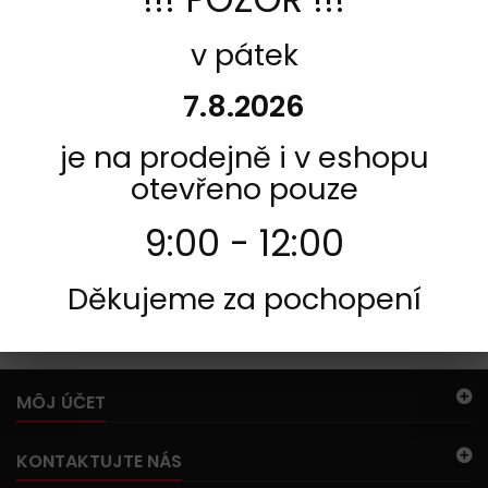
INFORMACE
v pátek
7.8.2026
je na prodejně i v eshopu
otevřeno pouze
9:00 - 12:00
Děkujeme za pochopení
525
V tejto kategórii sa nenachádzajú žiadne produkty.
MÔJ ÚČET
KONTAKTUJTE NÁS