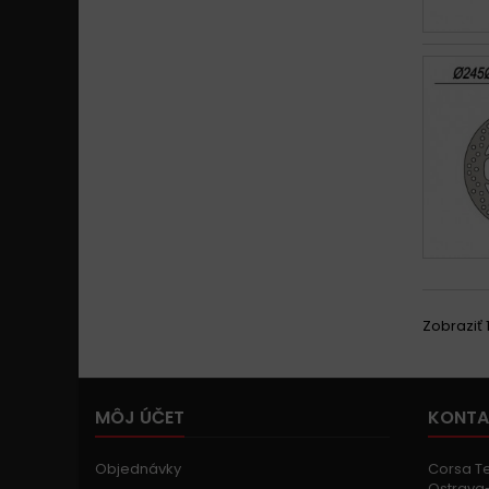
Zobraziť 1
MÔJ ÚČET
KONTA
Objednávky
Corsa Tec
Ostrava-