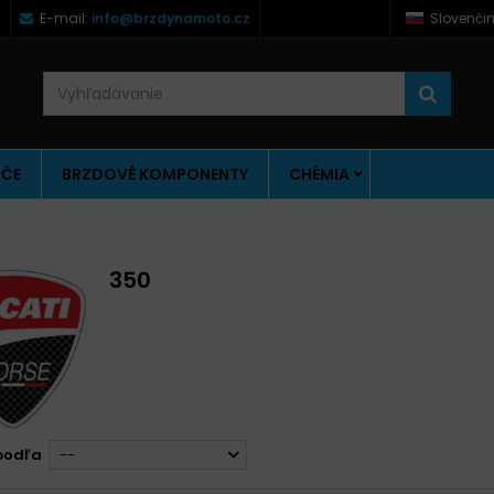
)
E-mail:
info@brzdynamoto.cz
Slovenči
ÚČE
BRZDOVÉ KOMPONENTY
CHÉMIA
350
podľa
--