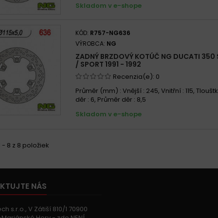
Skladom v e-shope
KÓD:
R757-NG636
VÝROBCA:
NG
ZADNÝ BRZDOVÝ KOTÚČ NG DUCATI 350
/ SPORT 1991 - 1992
Recenzia(e):
0
Průměr (mm) : Vnější : 245, Vnitřní : 115, Tlouštk
děr : 6, Průměr děr : 8,5
Skladom v e-shope
 - 8 z 8 položiek
KTUJTE NÁS
h s.r.o., V Zátiší 810/1 70900
Mariánské Hory - zde NENÍ