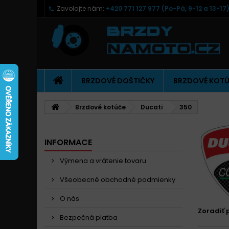
Zavolajte nám:
+420 771 127 977 (Po-Pá, 9-12 a 13-17
BRZDOVÉ DOŠTIČKY
BRZDOVÉ KOT
Brzdové kotúče
Ducati
350
INFORMACE
Výmena a vrátenie tovaru
Všeobecné obchodné podmienky
O nás
Zoradiť 
Bezpečná platba