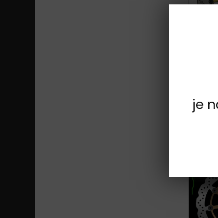
Doprava 
je 
Doprava 