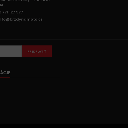
NA
 771 127 977
info@brzdynamoto.cz
PREDPLATIŤ
ÁCIE