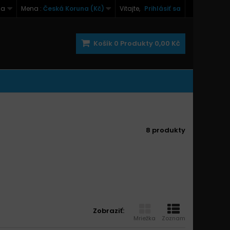
na
Mena :
Česká Koruna (Kč)
Vitajte,
Prihlásiť sa
Košík
0
Produkty
0,00 Kč
8 produkty
Zobraziť:
Mriežka
Zoznam