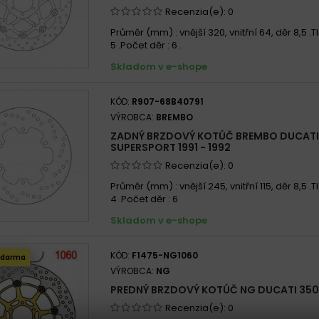
Recenzia(e):
0
Průměr (mm) : vnější 320, vnitřní 64, děr 8,5 .
5 .Počet děr : 6 .
Skladom v e-shope
KÓD:
R907-68B40791
VÝROBCA:
BREMBO
ZADNÝ BRZDOVÝ KOTÚČ BREMBO DUCATI
SUPERSPORT 1991 - 1992
Recenzia(e):
0
Průměr (mm) : vnější 245, vnitřní 115, děr 8,5 .
4 .Počet děr : 6
Skladom v e-shope
KÓD:
F1475-NG1060
zdarma
VÝROBCA:
NG
PREDNÝ BRZDOVÝ KOTÚČ NG DUCATI 350 
Recenzia(e):
0