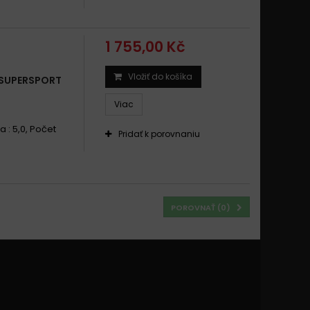
1 755,00 Kč
Vložiť do košíka
 SUPERSPORT
Viac
a : 5,0, Počet
Pridať k porovnaniu
POROVNAŤ (
0
)