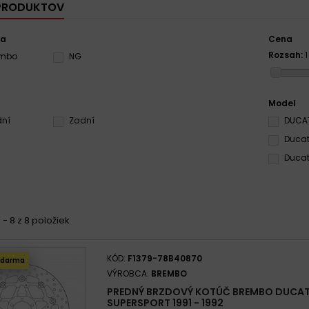
 PRODUKTOV
ca
Cena
Rozsah:
1
embo
NG
Model
dní
Zadní
DUCAT
Ducat
Ducat
 - 8 z 8 položiek
KÓD:
F1379-78B40870
zdarma
VÝROBCA:
BREMBO
PREDNÝ BRZDOVÝ KOTÚČ BREMBO DUCATI
SUPERSPORT 1991 - 1992