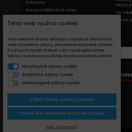
Dobropisy
PRODEJ
Adresy a fakturačné údaje
Tel:
+420
Osobné údaje
E-mail:
Tento web využíva cookies
Zľavové kupóny
Nastavenia súborov cookie
Tieto webové stránky ukladajú v súlade so zákonmi na
vaše zariadenie súbory, všeobecne nazývané cookies.
Používaním týchto stránok s tým vyjadrujete súhlas.
ZASIELANIE NOVINIEK
Súbory cookies sa používajú na personalizáciu reklám
Nevyhnutné súbory cookie
NAŠA PONUKA
INFORM
Analytické súbory cookie
Marketingové súbory cookie
Zľavnené produkty
Nové produkty
Prijať všetky súbory cookies
Najpredávanejšie
Kontaktujte nás
Povoliť len nevyhnutne nutné cookies
Mapa stránky
Viac informácií