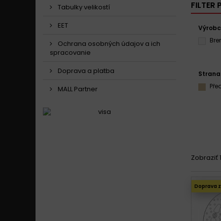
FILTER
Tabulky velikostí
EET
Výrob
Br
Ochrana osobných údajov a ich
spracovanie
Doprava a platba
Strana
Pře
MALL Partner
Zobraziť 1
Doprava 