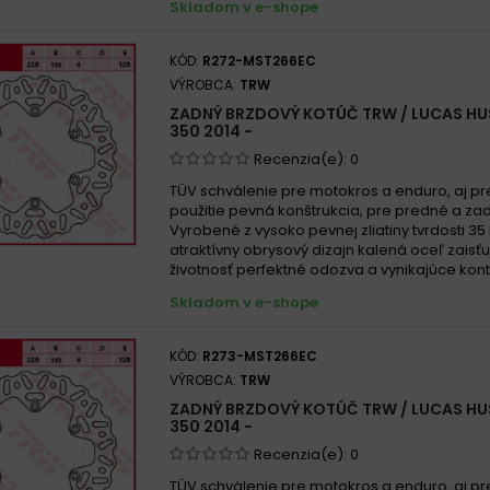
Skladom v e-shope
KÓD:
R272-MST266EC
VÝROBCA:
TRW
ZADNÝ BRZDOVÝ KOTÚČ TRW / LUCAS H
350 2014 -
Recenzia(e):
0
TÜV schválenie pre motokros a enduro, aj pr
použitie pevná konštrukcia, pre predné a za
Vyrobené z vysoko pevnej zliatiny tvrdosti 35
atraktívny obrysový dizajn kalená oceľ zaisť
životnosť perfektné odozva a vynikajúce kont
Skladom v e-shope
KÓD:
R273-MST266EC
VÝROBCA:
TRW
ZADNÝ BRZDOVÝ KOTÚČ TRW / LUCAS HU
350 2014 -
Recenzia(e):
0
TÜV schválenie pre motokros a enduro, aj pr