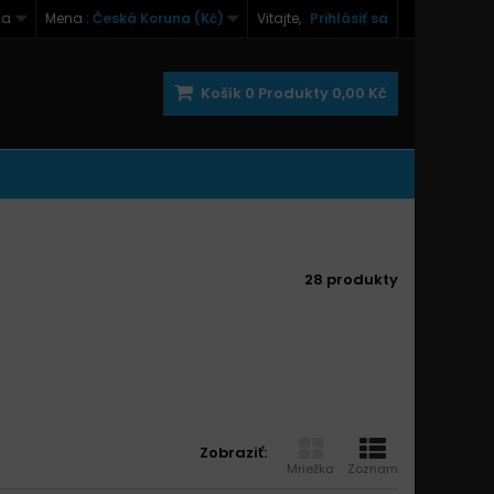
na
Mena :
Česká Koruna (Kč)
Vitajte,
Prihlásiť sa
Košík
0
Produkty
0,00 Kč
28 produkty
Zobraziť:
Mriežka
Zoznam