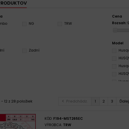
 PRODUKTOV
ca
Cena
Rozsah:
embo
NG
TRW
Model
dní
Zadní
Husqv
HUSQV
Husqv
HUSQV
Husqv
Husqv
Husqv
 - 12 z 28 položiek
Predchádz.
1
2
3
Ďalej
Husqv
Husqv
KÓD:
F194-MST265EC
Husqv
VÝROBCA:
TRW