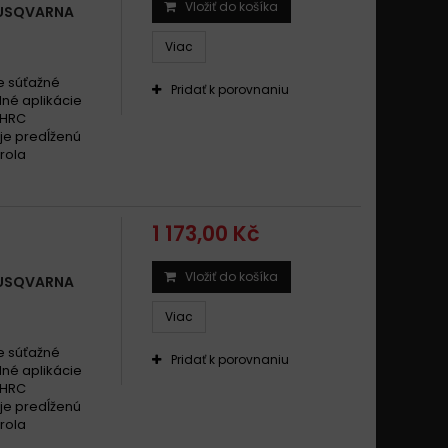
Vložiť do košíka
HUSQVARNA
Viac
e súťažné
Pridať k porovnaniu
dné aplikácie
 HRC
uje predĺženú
rola
1 173,00 Kč
Vložiť do košíka
HUSQVARNA
Viac
e súťažné
Pridať k porovnaniu
dné aplikácie
 HRC
uje predĺženú
rola