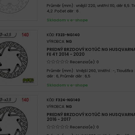
Průměr (mm) : vnější 220, vnitřní 110, děr 6,5 .
4,2 .Počet děr : 6 .
Skladom v e-shope
KÓD:
F323-NG140
VÝROBCA:
NG
PREDNÝ BRZDOVÝ KOTÚČ NG HUSQVARNA 
FE 4T 2014 - 2020
Recenzia(e):
0
Průměr (mm) : Vnější 260, Vnitřní : -, Tloušťka 
děr : 6, Průměr děr : 6,5
Skladom v e-shope
KÓD:
F324-NG140
VÝROBCA:
NG
PREDNÝ BRZDOVÝ KOTÚČ NG HUSQVARNA 3
2016 - 2017
Recenzia(e):
0