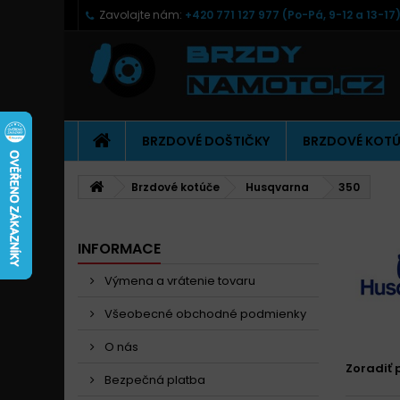
Zavolajte nám:
+420 771 127 977 (Po-Pá, 9-12 a 13-17
BRZDOVÉ DOŠTIČKY
BRZDOVÉ KOT
Brzdové kotúče
Husqvarna
350
INFORMACE
Výmena a vrátenie tovaru
Všeobecné obchodné podmienky
O nás
Zoradiť 
Bezpečná platba