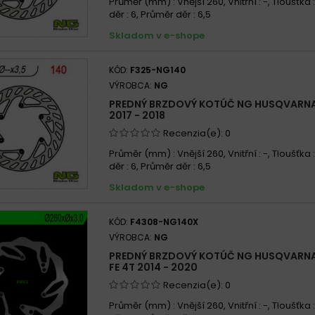
Průměr (mm) : Vnější 260, Vnitřní : -, Tloušťka 
děr : 6, Průměr děr : 6,5
Skladom v e-shope
KÓD:
F325-NG140
VÝROBCA:
NG
PREDNÝ BRZDOVÝ KOTÚČ NG HUSQVARNA
2017 - 2018
Recenzia(e):
0
Průměr (mm) : Vnější 260, Vnitřní : -, Tloušťka 
děr : 6, Průměr děr : 6,5
Skladom v e-shope
KÓD:
F4308-NG140X
VÝROBCA:
NG
PREDNÝ BRZDOVÝ KOTÚČ NG HUSQVARNA 
FE 4T 2014 - 2020
Recenzia(e):
0
Průměr (mm) : Vnější 260, Vnitřní : -, Tloušťka 