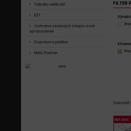
FILTER
Tabulky velikostí
EET
Výrob
Br
Ochrana osobných údajov a ich
spracovanie
Doprava a platba
Strana
Pře
MALL Partner
Zobraziť 1