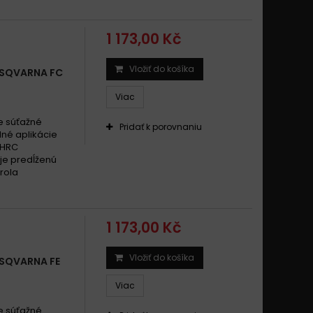
1 173,00 Kč
Vložiť do košíka
USQVARNA FC
Viac
e súťažné
Pridať k porovnaniu
dné aplikácie
 HRC
uje predĺženú
rola
1 173,00 Kč
Vložiť do košíka
SQVARNA FE
Viac
e súťažné