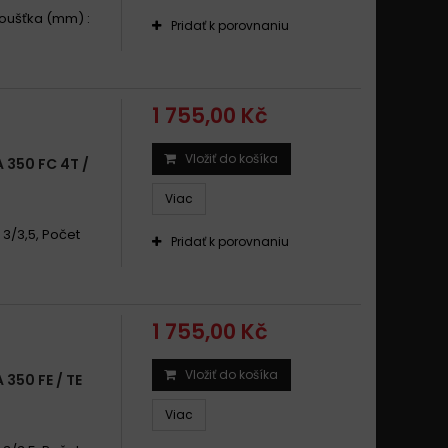
Tloušťka (mm) :
Pridať k porovnaniu
1 755,00 Kč
Vložiť do košíka
350 FC 4T /
Viac
: 3/3,5, Počet
Pridať k porovnaniu
1 755,00 Kč
Vložiť do košíka
50 FE / TE
Viac