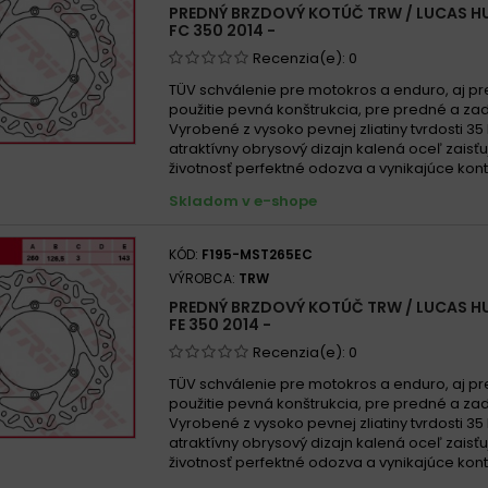
PREDNÝ BRZDOVÝ KOTÚČ TRW / LUCAS 
FC 350 2014 -
Recenzia(e):
0
TÜV schválenie pre motokros a enduro, aj pr
použitie pevná konštrukcia, pre predné a za
Vyrobené z vysoko pevnej zliatiny tvrdosti 35
atraktívny obrysový dizajn kalená oceľ zaisť
životnosť perfektné odozva a vynikajúce kont
Skladom v e-shope
KÓD:
F195-MST265EC
VÝROBCA:
TRW
PREDNÝ BRZDOVÝ KOTÚČ TRW / LUCAS 
FE 350 2014 -
Recenzia(e):
0
TÜV schválenie pre motokros a enduro, aj pr
použitie pevná konštrukcia, pre predné a za
Vyrobené z vysoko pevnej zliatiny tvrdosti 35
atraktívny obrysový dizajn kalená oceľ zaisť
životnosť perfektné odozva a vynikajúce kont