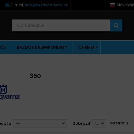
)
E-mail:
info@brzdynamoto.cz
Slovenči
ÚČE
BRZDOVÉ KOMPONENTY
CHÉMIA
350
na stranu
podľa
--
Zobraziť
12