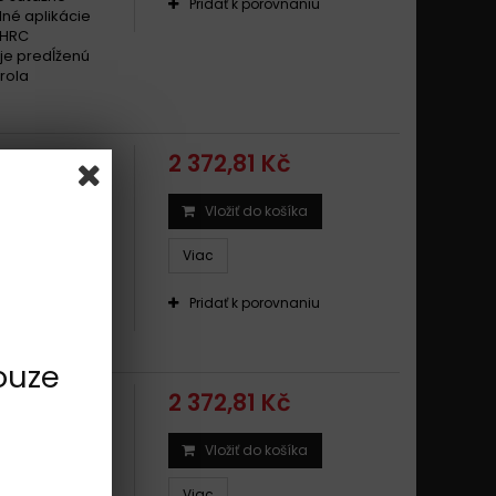
Pridať k porovnaniu
dné aplikácie
 HRC
uje predĺženú
rola
2 372,81 Kč
Vložiť do košíka
VARNA 350
Viac
.Tloušťka (mm)
Pridať k porovnaniu
ouze
2 372,81 Kč
Vložiť do košíka
ARNA 350 FE
Viac