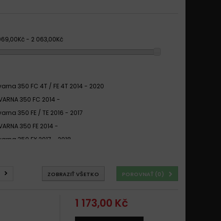
969,00Kč - 2 063,00Kč
arna 350 FC 4T / FE 4T 2014 - 2020
ARNA 350 FC 2014 -
arna 350 FE / TE 2016 - 2017
ARNA 350 FE 2014 -
arna 350 FX 2017 - 2018
arna 350 TE 1989 - 1991
arna 350 TE 1992 - 1995
ZOBRAZIŤ VŠETKO
POROVNAŤ (
0
)
arna 350 TE 1996 - 2013
arna FC 350 2014 -
1 173,00 Kč
arna FE 350 2014 -