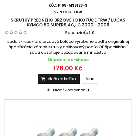
KÓD:
F168-MSS123-3
VÝROBCA:
TRW
SKRUTKY PREDNÉHO BRZOVÉHO KOTÚČE TRW / LUCAS
KYMCO 50 SUPER9,AC,LC 2000 - 2006
Recenzia(e):
0
sada skrutiek pre brzdové kotúče vyrobené podľa originálnej
špecifikácie zámok skrutky aplikovaný podľa OE špecifikácií
sada obsahuje požadované množstvo
Skladom v e-shope
176,00 Kč
Vložiť do košíka
Viac
Pridať k porovnaniu