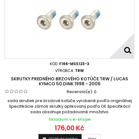
KÓD:
F166-MSS123-3
VÝROBCA:
TRW
SKRUTKY PREDNÉHO BRZOVÉHO KOTÚČE TRW / LUCAS
KYMCO 50 DINK 1998 - 2006
Recenzia(e):
0
sada skrutiek pre brzdové kotúče vyrobené podľa originálnej
špecifikácie zámok skrutky aplikovaný podľa OE špecifikácií
sada obsahuje požadované množstvo
Skladom v e-shope
176,00 Kč
Vložiť do košíka
Viac