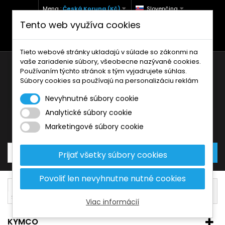
Mena :
Česká Koruna (Kč)
Slovenčina
Tento web využíva cookies
+420 771 127 977 (Po-Pá, 9-12 a 13-17)
info@brzdynamoto.cz
Tieto webové stránky ukladajú v súlade so zákonmi na
vaše zariadenie súbory, všeobecne nazývané cookies.
Používaním týchto stránok s tým vyjadrujete súhlas.
Súbory cookies sa používajú na personalizáciu reklám
Nevyhnutné súbory cookie
Analytické súbory cookie
Košík
0
Produkty
0,00 Kč
Marketingové súbory cookie
Prijať všetky súbory cookies
Povoliť len nevyhnutne nutné cookies
Brzdové komponenty
Šrouby brzdového kotouče
Kymco
Viac informácií
KYMCO