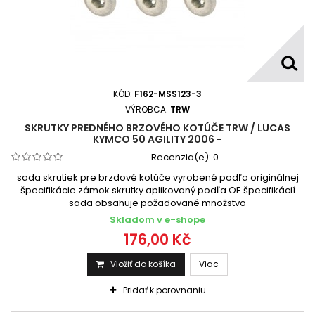
KÓD:
F162-MSS123-3
VÝROBCA:
TRW
SKRUTKY PREDNÉHO BRZOVÉHO KOTÚČE TRW / LUCAS
KYMCO 50 AGILITY 2006 -
Recenzia(e):
0
sada skrutiek pre brzdové kotúče vyrobené podľa originálnej
špecifikácie zámok skrutky aplikovaný podľa OE špecifikácií
sada obsahuje požadované množstvo
Skladom v e-shope
176,00 Kč
Vložiť do košíka
Viac
Pridať k porovnaniu