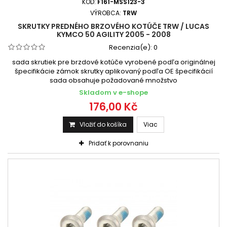
KÓD:
F161-MSS123-3
VÝROBCA:
TRW
SKRUTKY PREDNÉHO BRZOVÉHO KOTÚČE TRW / LUCAS
KYMCO 50 AGILITY 2005 - 2008
Recenzia(e):
0
sada skrutiek pre brzdové kotúče vyrobené podľa originálnej
špecifikácie zámok skrutky aplikovaný podľa OE špecifikácií
sada obsahuje požadované množstvo
Skladom v e-shope
176,00 Kč
Vložiť do košíka
Viac
Pridať k porovnaniu