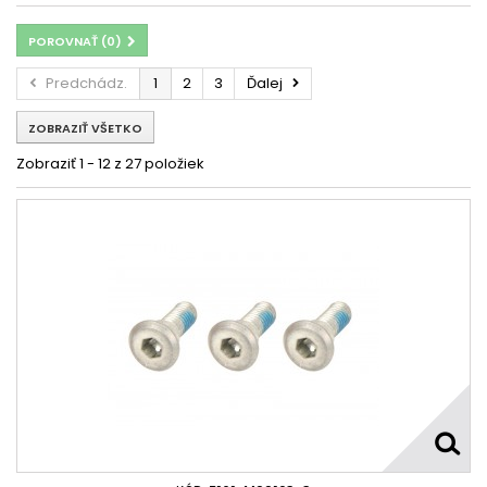
POROVNAŤ (
0
)
Predchádz.
1
2
3
Ďalej
ZOBRAZIŤ VŠETKO
Zobraziť 1 - 12 z 27 položiek