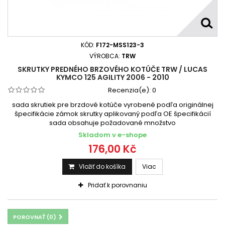
KÓD:
F172-MSS123-3
VÝROBCA:
TRW
SKRUTKY PREDNÉHO BRZOVÉHO KOTÚČE TRW / LUCAS
KYMCO 125 AGILITY 2006 - 2010
Recenzia(e):
0
sada skrutiek pre brzdové kotúče vyrobené podľa originálnej
špecifikácie zámok skrutky aplikovaný podľa OE špecifikácií
sada obsahuje požadované množstvo
Skladom v e-shope
176,00 Kč
Vložiť do košíka
Viac
Pridať k porovnaniu
POROVNAŤ (
0
)