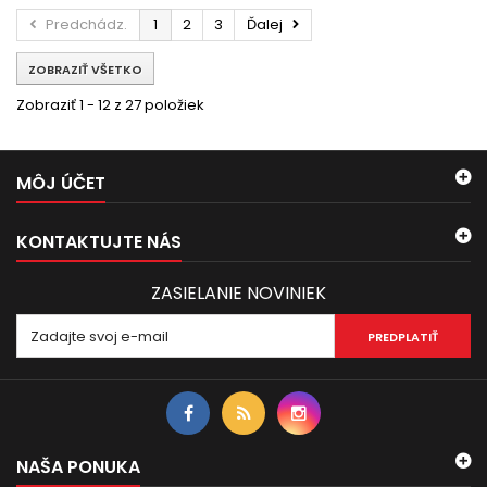
Predchádz.
1
2
3
Ďalej
ZOBRAZIŤ VŠETKO
Zobraziť 1 - 12 z 27 položiek
MÔJ ÚČET
KONTAKTUJTE NÁS
ZASIELANIE NOVINIEK
PREDPLATIŤ
NAŠA PONUKA