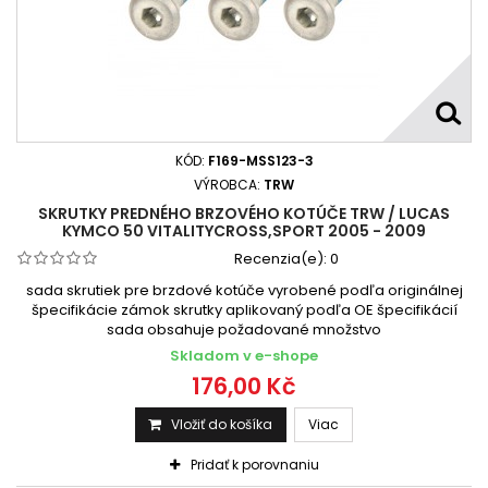
KÓD:
F169-MSS123-3
VÝROBCA:
TRW
SKRUTKY PREDNÉHO BRZOVÉHO KOTÚČE TRW / LUCAS
KYMCO 50 VITALITYCROSS,SPORT 2005 - 2009
Recenzia(e):
0
sada skrutiek pre brzdové kotúče vyrobené podľa originálnej
špecifikácie zámok skrutky aplikovaný podľa OE špecifikácií
sada obsahuje požadované množstvo
Skladom v e-shope
176,00 Kč
Vložiť do košíka
Viac
Pridať k porovnaniu