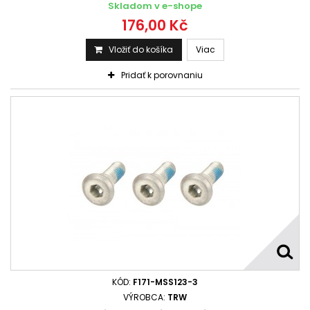
Skladom v e-shope
176,00 Kč
Vložiť do košíka
Viac
Pridať k porovnaniu
KÓD:
F171-MSS123-3
VÝROBCA:
TRW