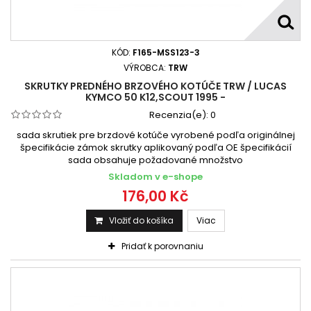
KÓD:
F165-MSS123-3
VÝROBCA:
TRW
SKRUTKY PREDNÉHO BRZOVÉHO KOTÚČE TRW / LUCAS
KYMCO 50 K12,SCOUT 1995 -
Recenzia(e):
0
sada skrutiek pre brzdové kotúče vyrobené podľa originálnej
špecifikácie zámok skrutky aplikovaný podľa OE špecifikácií
sada obsahuje požadované množstvo
Skladom v e-shope
176,00 Kč
Vložiť do košíka
Viac
Pridať k porovnaniu